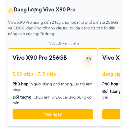
Dung lượng Vivo X90 Pro
Vivo X90 Pro mang đến 2 tùy chọn bộ nhớ phổ biến là 256GB
và 512GB, đáp ứng tốt nhu cầu lưu trữ đa dạng từ cơ bản đến
nâng cao của người dùng.
← Vuốt để xem thêm →
Vivo X90 Pro 256GB
Vivo X90
📦
5,85 triệu - 7,15 triệu
đang cập n
Phù hợp:
Người dùng phổ thông, lưu trữ ảnh
Phù hợp:
Quay
nhạc
Đối tượng:
Ng
Đối tượng:
Chụp ảnh JPEG, cài ứng dụng cơ
thủ
bản
Mua ngay