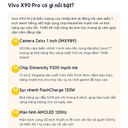
Vivo X90 Pro có gì nổi bật?
Vivo X90 Pro là biểu tượng của nhiếp ảnh di động với cảm biến 1
inch danh tiếng, kết hợp cùng chip MediaTek mạnh mẽ và khả
năng sạc siêu tốc. Thiết kế mặt lưng da sinh học mang lại cảm giác
cầm nắm đẳng cấp.
Camera Zeiss 1 inch (IMX989)
01
Sở hữu cảm biến chính 1 inch siêu lớn cùng lớp phủ Zeiss T*,
mang lại khả năng thu sáng vượt trội và chụp đêm "thần
thánh".
Chip Dimensity 9200 mạnh mẽ
02
Vi xử lý flagship sản xuất trên tiến trình 4nm, đảm bảo hiệu
năng mượt mà cho mọi tác vụ và chơi game đồ họa cao.
Sạc nhanh FlashCharge 120W
03
Khả năng sạc đầy 50% pin chỉ trong 8 phút, giúp bạn luôn sẵn
sàng năng lượng cho cả ngày dài.
Màn hình AMOLED 120Hz
04
Màn hình cong 3D kích thước 6.78 inch với tần số quét 120Hz
và hiển thị 1 tỷ màu rực rỡ, sắc nét.