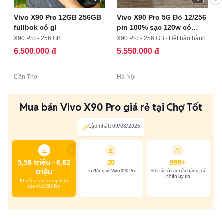
Vivo X90 Pro 12GB 256GB
Vivo X90 Pro 5G Đỏ 12/256
fullbok có gl
pin 100% sạc 120w có
COD
X90 Pro - 256 GB
X90 Pro - 256 GB - Hết bảo hành
6.500.000 đ
5.550.000 đ
Cần Thơ
Hà Nội
Mua bán Vivo X90 Pro giá rẻ tại Chợ Tốt
Cập nhật: 09/08/2026
₫
5,58 triệu - 6,82
20
999+
triệu
Tin đăng về Vivo X90 Pro
Đối tác từ các cửa hàng, cá
nhân uy tín
Khoảng giá trung bình
của Vivo X90 Pro