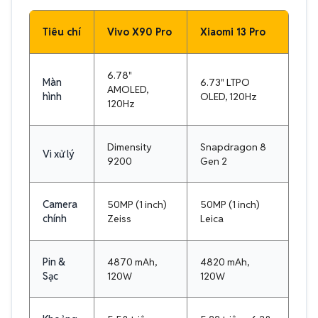
Tiêu chí
Vivo X90 Pro
Xiaomi 13 Pro
6.78"
Màn
6.73" LTPO
AMOLED,
hình
OLED, 120Hz
120Hz
Dimensity
Snapdragon 8
Vi xử lý
9200
Gen 2
Camera
50MP (1 inch)
50MP (1 inch)
chính
Zeiss
Leica
Pin &
4870 mAh,
4820 mAh,
Sạc
120W
120W