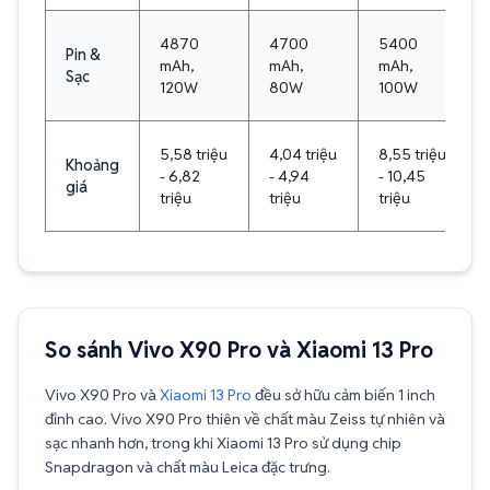
4870
4700
5400
Pin &
mAh,
mAh,
mAh,
Sạc
120W
80W
100W
5,58 triệu
4,04 triệu
8,55 triệu
Khoảng
- 6,82
- 4,94
- 10,45
giá
triệu
triệu
triệu
So sánh Vivo X90 Pro và Xiaomi 13 Pro
Vivo X90 Pro và
Xiaomi 13 Pro
đều sở hữu cảm biến 1 inch
đỉnh cao. Vivo X90 Pro thiên về chất màu Zeiss tự nhiên và
sạc nhanh hơn, trong khi Xiaomi 13 Pro sử dụng chip
Snapdragon và chất màu Leica đặc trưng.