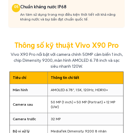
Chuẩn kháng nước IP68
05
An tâm sử dụng trong mọi điều kiện thời tiết với khả năng
kháng nước và bụi bẩn đạt chuẩn quốc tế.
Thông số kỹ thuật Vivo X90 Pro
Vivo X90 Pro nổi bật với camera chính 50MP cảm biến 1 inch,
chip Dimensity 9200, màn hình AMOLED 6.78 inch và sạc
siêu nhanh 120W.
Tiêu chí
Thông tin chi tiết
Màn hình
AMOLED 6.78", 1.5K, 120Hz, HDR10+
50 MP (1 inch) + 50 MP (Portrait) + 12 MP
Camera sau
(UW)
Camera trước
32 MP
Bộ vi xử lý
MediaTek Dimensity 9200 8 nhân