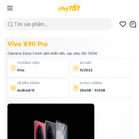
Vivo X90 Pro
Camera Zeiss 1 inch cảm biến lớn, sạc siêu tốc 120W
THƯƠNG HIỆU
RA MẮT
Vivo
11/2022
HỆ ĐIỀU HÀNH
DUNG LƯỢNG
Android 13
256GB - 512GB