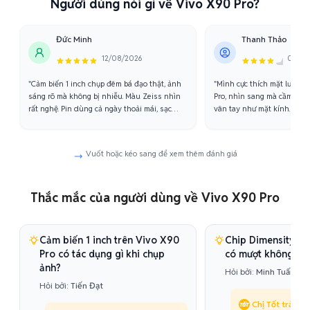
Người dùng nói gì về Vivo X90 Pro?
Đức Minh
Thanh Thảo
12/08/2026
05/06
"Cảm biến 1 inch chụp đêm bá đạo thật, ảnh
"Mình cực thích mặt lưng 
sáng rõ mà không bị nhiễu. Màu Zeiss nhìn
Pro, nhìn sang mà cầm êm 
rất nghệ. Pin dùng cả ngày thoải mái, sạc
vân tay như mặt kính. Máy 
120W nhanh chóng mặt."
chiến game không bị nóng."
Vuốt hoặc kéo sang để xem thêm đánh giá
Thắc mắc của người dùng về Vivo X90 Pro
Cảm biến 1 inch trên Vivo X90
Chip Dimensity 9
Pro có tác dụng gì khi chụp
có mượt không?
ảnh?
Hỏi bởi:
Minh Tuấn
Hỏi bởi:
Tiến Đạt
Chị Tốt trả lời: