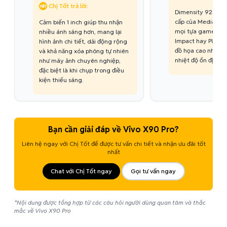
Chị Tốt trả lời:
Dimensity 9200 là
cấp của MediaTek,
Cảm biến 1 inch giúp thu nhận
mọi tựa game nặn
nhiều ánh sáng hơn, mang lại
Impact hay PUBG 
hình ảnh chi tiết, dải động rộng
đồ họa cao nhất m
và khả năng xóa phông tự nhiên
nhiệt độ ổn định.
như máy ảnh chuyên nghiệp,
đặc biệt là khi chụp trong điều
kiện thiếu sáng.
Bạn cần giải đáp về Vivo X90 Pro?
Liên hệ ngay với Chị Tốt để được tư vấn chi tiết và nhận ưu đãi tốt
nhất
Chat với Chị Tốt ngay
Gọi tư vấn ngay
*Nội dung được tổng hợp từ các câu hỏi người dùng quan tâm và thắc
mắc về Vivo X90 Pro