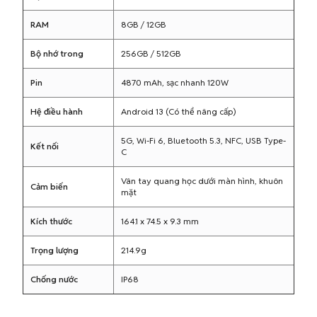
RAM
8GB / 12GB
Bộ nhớ trong
256GB / 512GB
Pin
4870 mAh, sạc nhanh 120W
Hệ điều hành
Android 13 (Có thể nâng cấp)
5G, Wi-Fi 6, Bluetooth 5.3, NFC, USB Type-
Kết nối
C
Vân tay quang học dưới màn hình, khuôn
Cảm biến
mặt
Kích thước
164.1 x 74.5 x 9.3 mm
Trọng lượng
214.9g
Chống nước
IP68