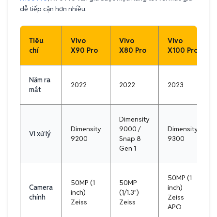
dễ tiếp cận hơn nhiều.
Tiêu
Vivo
Vivo
Vivo
chí
X90 Pro
X80 Pro
X100 Pro
Năm ra
2022
2022
2023
mắt
Dimensity
Dimensity
9000 /
Dimensity
Vi xử lý
9200
Snap 8
9300
Gen 1
50MP (1
50MP (1
50MP
Camera
inch)
inch)
(1/1.3")
chính
Zeiss
Zeiss
Zeiss
APO