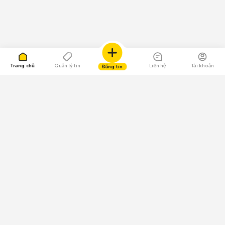
Trang chủ
Quản lý tin
Liên hệ
Tài khoản
Đăng tin
109.000 Bình chọn
Tải ứng dụng Chợ Tốt
Về Chợ Tốt
Quy chế sàn
Chính sách bảo mật
Giải quyết tranh chấp
CÔNG TY TNHH CHỢ TỐT - Người đại diện theo pháp luật:
Nguyễn Trọng Tấn; GPDKKD: 0312120782 do Sở KH & ĐT TP.HCM cấp ngày