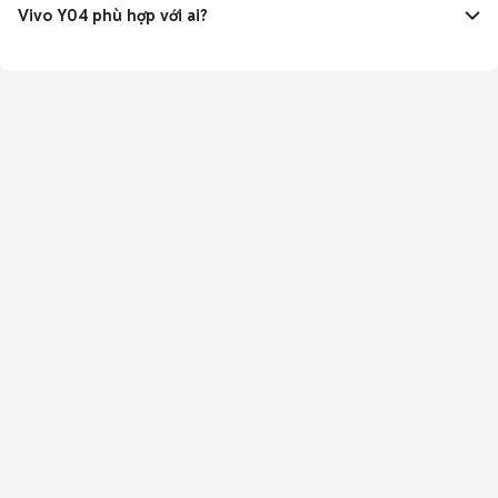
khoảng 2 giờ, phù hợp người dùng pin lâu dài.
Vivo Y04 phù hợp với ai?
Phù hợp người cần máy giá rẻ pin khủng IP64 bền bỉ, màn
lớn 90Hz, camera 50MP dùng hàng ngày học tập giải trí.