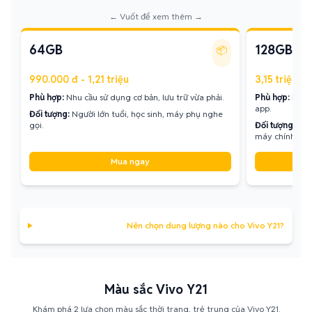
← Vuốt để xem thêm →
64GB
128GB
📦
990.000 đ - 1,21 triệu
3,15 triệu - 
Phù hợp:
Nhu cầu sử dụng cơ bản, lưu trữ vừa phải.
Phù hợp:
Lưu t
app.
Đối tượng:
Người lớn tuổi, học sinh, máy phụ nghe
gọi.
Đối tượng:
Ngư
máy chính.
Mua ngay
Nên chọn dung lượng nào cho Vivo Y21?
Màu sắc Vivo Y21
Khám phá 2 lựa chọn màu sắc thời trang, trẻ trung của Vivo Y21.