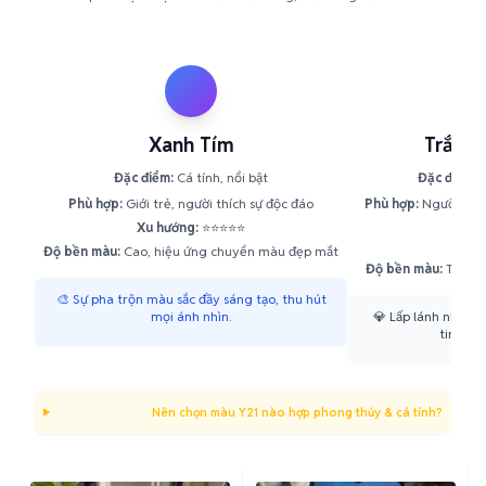
Xanh Tím
Trắng
Đặc điểm:
Cá tính, nổi bật
Đặc điểm:
T
Phù hợp:
Giới trẻ, người thích sự độc đáo
Phù hợp:
Người yêu 
Xu hướng:
⭐⭐⭐⭐⭐
Xu h
Độ bền màu:
Cao, hiệu ứng chuyển màu đẹp mắt
Độ bền màu:
Tốt, hi
🎨 Sự pha trộn màu sắc đầy sáng tạo, thu hút
mọi ánh nhìn.
💎 Lấp lánh như ki
tinh khô
Nên chọn màu Y21 nào hợp phong thủy & cá tính?