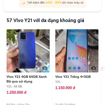
Tiết kiệm đến
60% - 80%
khi chọn máy cũ
57
Vivo Y21 với đa dạng khoảng giá
6
3
Vivo Y21 4GB 64GB Xanh
Vivo Y21 Trắng 4+3GB
Đã qua sử dụng
Y21
Y21 - 64 GB
1.150.000 đ
1.250.000 đ
Bà Rịa - Vũng Tàu
Tp Hồ Chí Minh