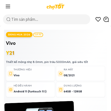
ĐÁNG MUA 2026
GIÁ RẺ
Vivo
Y21
Thiết kế mỏng nhẹ 8.0mm, pin trâu 5000mAh, giá siêu tốt
THƯƠNG HIỆU
RA MẮT
Vivo
08/2021
HỆ ĐIỀU HÀNH
DUNG LƯỢNG
Android 11 (Funtouch 11.1)
64GB - 128GB