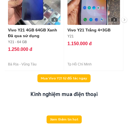
6
3
Vivo Y21 4GB 64GB Xanh
Vivo Y21 Trắng 4+3GB
Đã qua sử dụng
Y21
Y21 - 64 GB
1.150.000 đ
1.250.000 đ
Bà Rịa - Vũng Tàu
Tp Hồ Chí Minh
Mua Vivo Y21 từ đối tác ngay
Kinh nghiệm mua điện thoại
Xem thêm tin hot