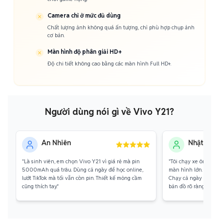
Camera chỉ ở mức đủ dùng
Chất lượng ảnh không quá ấn tượng, chỉ phù hợp chụp ảnh
cơ bản.
Màn hình độ phân giải HD+
Độ chi tiết không cao bằng các màn hình Full HD+.
Người dùng nói gì về Vivo Y21?
An Nhiên
Nhật Min
"Là sinh viên, em chọn Vivo Y21 vì giá rẻ mà pin
"Tôi chạy xe ôm công
5000mAh quá trâu. Dùng cả ngày để học online,
màn hình lớn. Con V
lướt TikTok mà tối vẫn còn pin. Thiết kế mỏng cầm
Chạy cả ngày không 
cũng thích tay."
bản đồ rõ ràng."