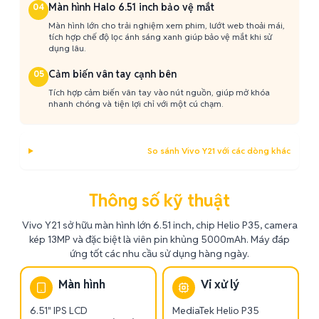
Màn hình Halo 6.51 inch bảo vệ mắt
04
Màn hình lớn cho trải nghiệm xem phim, lướt web thoải mái,
tích hợp chế độ lọc ánh sáng xanh giúp bảo vệ mắt khi sử
dụng lâu.
Cảm biến vân tay cạnh bên
05
Tích hợp cảm biến vân tay vào nút nguồn, giúp mở khóa
nhanh chóng và tiện lợi chỉ với một cú chạm.
So sánh Vivo Y21 với các dòng khác
Thông số kỹ thuật
Vivo Y21 sở hữu màn hình lớn 6.51 inch, chip Helio P35, camera
kép 13MP và đặc biệt là viên pin khủng 5000mAh. Máy đáp
ứng tốt các nhu cầu sử dụng hàng ngày.
Màn hình
Vi xử lý
6.51" IPS LCD
MediaTek Helio P35