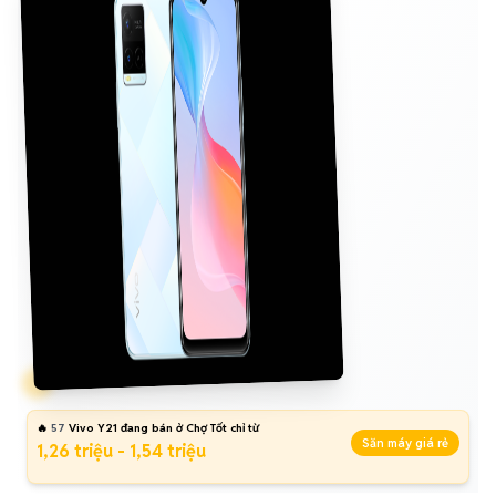
🔥
57
Vivo Y21 đang bán ở Chợ Tốt chỉ từ
Săn máy giá rẻ
1,26 triệu - 1,54 triệu