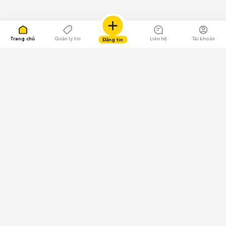
Trang chủ
Quản lý tin
Liên hệ
Tài khoản
Đăng tin
109.000 Bình chọn
Tải ứng dụng Chợ Tốt
Về Chợ Tốt
Quy chế sàn
Chính sách bảo mật
Giải quyết tranh chấp
CÔNG TY TNHH CHỢ TỐT - Người đại diện theo pháp luật:
Nguyễn Trọng Tấn; GPDKKD: 0312120782 do Sở KH & ĐT TP.HCM cấp ngày
11/01/2013;
GPMXH: 185/GP-BTTTT do Bộ Thông tin và Truyền thông
cấp ngày 09/07/2024 - Chịu trách nhiệm