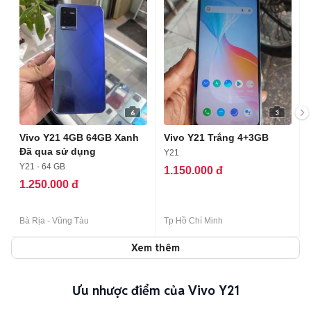
6
3
Vivo Y21 4GB 64GB Xanh
Vivo Y21 Trắng 4+3GB
Đã qua sử dụng
Y21
Y21 - 64 GB
1.150.000 đ
1.250.000 đ
Bà Rịa - Vũng Tàu
Tp Hồ Chí Minh
Xem thêm
Ưu nhược điểm của Vivo Y21