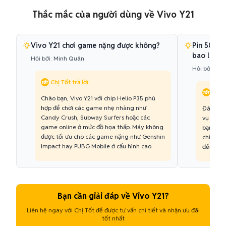
Thắc mắc của người dùng về Vivo Y21
Vivo Y21 chơi game nặng được không?
Pin 5000m
bao lâu?
Hỏi bởi:
Minh Quân
Hỏi bởi:
Hồn
Chị Tốt trả lời:
Chị T
Chào bạn, Vivo Y21 với chip Helio P35 phù
hợp để chơi các game nhẹ nhàng như
Đây là đ
Candy Crush, Subway Surfers hoặc các
vụ thông
game online ở mức đồ họa thấp. Máy không
bạn có t
được tối ưu cho các game nặng như Genshin
chỉ dùng
Impact hay PUBG Mobile ở cấu hình cao.
đến 2 ng
Bạn cần giải đáp về Vivo Y21?
Liên hệ ngay với Chị Tốt để được tư vấn chi tiết và nhận ưu đãi
tốt nhất