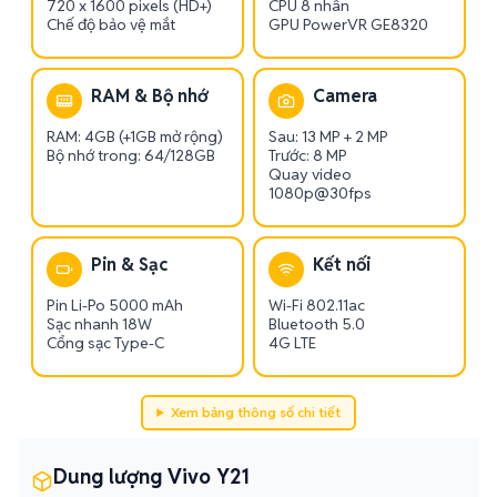
720 x 1600 pixels (HD+)
CPU 8 nhân
Chế độ bảo vệ mắt
GPU PowerVR GE8320
RAM & Bộ nhớ
Camera
RAM: 4GB (+1GB mở rộng)
Sau: 13 MP + 2 MP
Bộ nhớ trong: 64/128GB
Trước: 8 MP
Quay video
1080p@30fps
Pin & Sạc
Kết nối
Pin Li-Po 5000 mAh
Wi-Fi 802.11ac
Sạc nhanh 18W
Bluetooth 5.0
Cổng sạc Type-C
4G LTE
Xem bảng thông số chi tiết
Dung lượng Vivo Y21