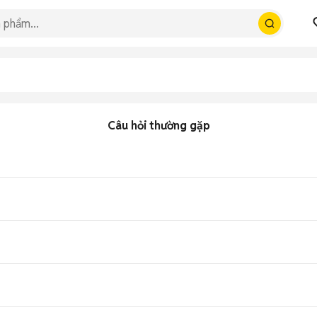
Câu hỏi thường gặp
ho bản 8GB/128GB, trung bình 2.6 triệu tùy tình trạng, tầm trung pin trâu
t, camera 50MP chất lượng, RAM 8GB lớn, thiết kế mỏng nhẹ IP54 chốn
 mượt mà, xử lý tốt tác vụ hàng ngày và game nhẹ AnTuTu khoảng 30
 pin khoảng 2 giờ, phù hợp người dùng pin lâu.