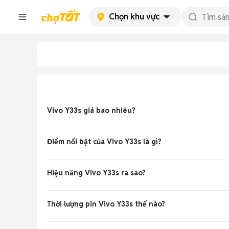
Chọn khu vực
Vivo Y33s giá bao nhiêu?
Giá Vivo Y33s cũ like new khoảng
2.2 - 3.0 triệu đồng
c
Điểm nổi bật của Vivo Y33s là gì?
Máy có pin 5000mAh trâu, màn 6.58 inch FHD+ 90Hz mượ
Hiệu năng Vivo Y33s ra sao?
Chip Snapdragon 680 kết hợp RAM 8GB chạy Funtouch OS
Thời lượng pin Vivo Y33s thế nào?
Pin 5000mAh dùng thoải mái 1-2 ngày, sạc nhanh 18W đầy