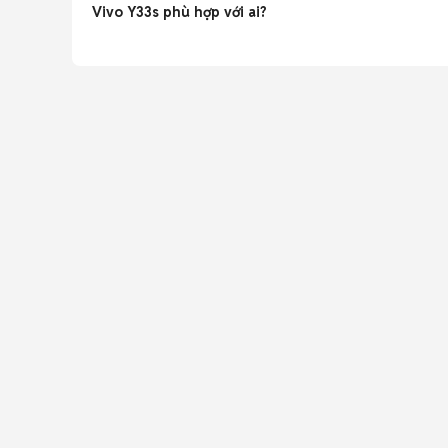
Vivo Y33s phù hợp với ai?
Phù hợp người cần máy tầm trung pin trâu, màn lớn 90H