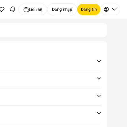
Đăng nhập
Đăng tin
Liên hệ
 giá rẻ.
g nước.
0k điểm.