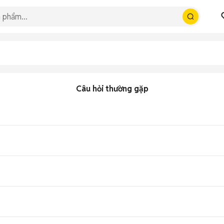
Câu hỏi thường gặp
o bản 8GB/128GB, trung bình 3.3 triệu tùy tình trạng, tầm trung 5G giá h
 90Hz mượt, camera 50MP chất lượng, pin 5000mAh sạc 44W, IP54 chố
 mượt mà, xử lý tốt game trung bình đa nhiệm AnTuTu khoảng 400k đ
ầy 100% chỉ 70 phút qua USB-C tiện lợi.