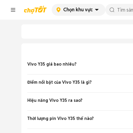
Chọn khu vực
Vivo Y35 giá bao nhiêu?
Giá Vivo Y35 cũ like new khoảng
2.8 - 3.8 triệu đồng
ch
Điểm nổi bật của Vivo Y35 là gì?
Máy hỗ trợ 5G với Snapdragon 695, màn 6.64 inch FHD+
Hiệu năng Vivo Y35 ra sao?
Chip Snapdragon 695 kết hợp RAM 8GB chạy Funtouch OS
Thời lượng pin Vivo Y35 thế nào?
Pin 5000mAh dùng thoải mái 1-1.5 ngày, sạc nhanh 44W đ