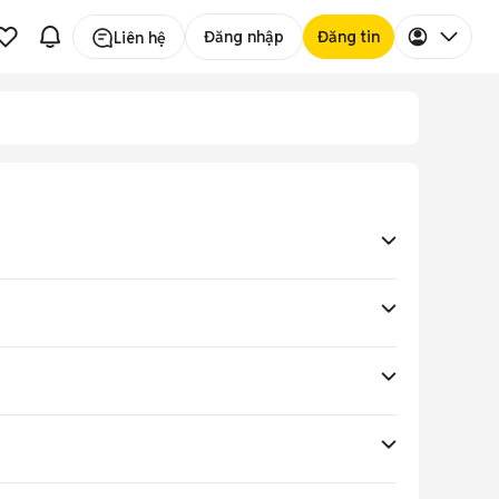
Đăng nhập
Đăng tin
Liên hệ
ời.
ng nước bụi.
iểm.