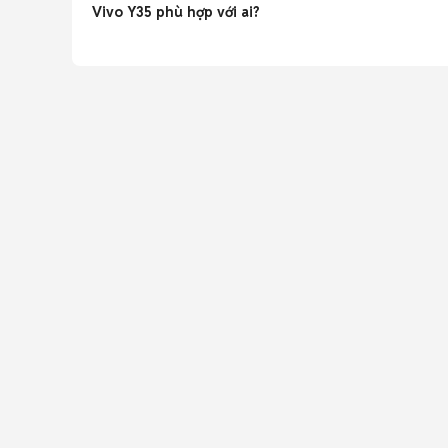
Vivo Y35 phù hợp với ai?
Phù hợp người cần máy 5G tầm trung pin trâu, màn lớn