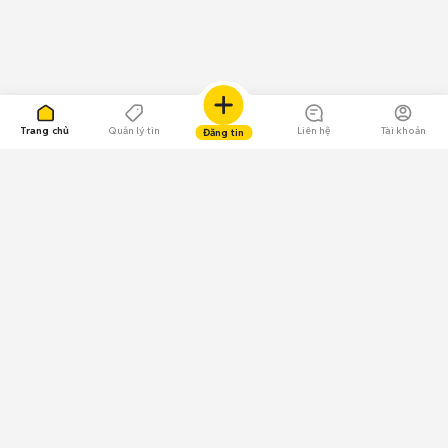
Trang chủ
Quản lý tin
Liên hệ
Tài khoản
Đăng tin
109.000 Bình chọn
Tải ứng dụng Chợ Tốt
Về Chợ Tốt
Quy chế sàn
Chính sách bảo mật
Giải quyết tranh chấp
CÔNG TY TNHH CHỢ TỐT - Người đại diện theo pháp luật:
Nguyễn Trọng Tấn; GPDKKD: 0312120782 do Sở KH & ĐT TP.HCM cấp ngày