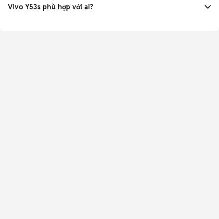
100% chỉ 70 phút qua USB-C tiện lợi.
Vivo Y53s phù hợp với ai?
Phù hợp người cần RAM lớn gaming nhẹ, màn 90Hz mượt,
camera 64MP đẹp, pin trâu giá rẻ tầm trung.