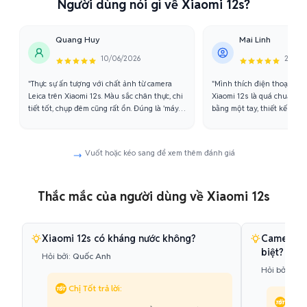
Người dùng nói gì về Xiaomi 12s?
Quang Huy
Mai Linh
10/06/2026
25/05
"Thực sự ấn tượng với chất ảnh từ camera
"Mình thích điện thoại nh
Leica trên Xiaomi 12s. Màu sắc chân thực, chi
Xiaomi 12s là quá chuẩn. C
tiết tốt, chụp đêm cũng rất ổn. Đúng là 'máy
bằng một tay, thiết kế lại s
ảnh trong túi quần'."
năng Snapdragon 8+ Gen 1 t
Vuốt hoặc kéo sang để xem thêm đánh giá
Thắc mắc của người dùng về Xiaomi 12s
Xiaomi 12s có kháng nước không?
Camera Le
biệt?
Hỏi bởi:
Quốc Anh
Hỏi bởi:
Tha
Chị Tốt trả lời:
Chị T