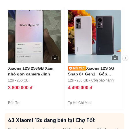
6
6
Xiaomi 12S 256GB Xám
Xiaomi 12S 5G
nhỏ gọn camera đỉnh
Snap 8+ Gen1 | Góp
Online_ Ship COD
12s - 256 GB
12s - 256 GB - Còn bảo hành
3.800.000 đ
4.490.000 đ
Bến Tre
Tp Hồ Chí Minh
63 Xiaomi 12s đang bán tại Chợ Tốt