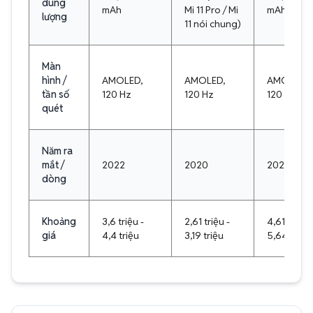
dung
mAh
Mi 11 Pro / Mi
mAh
lượng
11 nói chung)
Màn
hình /
AMOLED,
AMOLED,
AMOLED,
tần số
120 Hz
120 Hz
120 Hz
quét
Năm ra
mắt /
2022
2020
2022
dòng
Khoảng
3,6 triệu -
2,61 triệu -
4,61 triệu -
giá
4,4 triệu
3,19 triệu
5,64 triệu