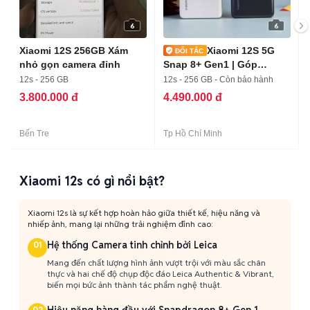
6
6
Xiaomi 12S 256GB Xám
Xiaomi 12S 5G
nhỏ gọn camera đỉnh
Snap 8+ Gen1 | Góp
Online_ Ship COD
12s - 256 GB
12s - 256 GB - Còn bảo hành
3.800.000 đ
4.490.000 đ
Bến Tre
Tp Hồ Chí Minh
Xiaomi 12s có gì nổi bật?
Xiaomi 12s là sự kết hợp hoàn hảo giữa thiết kế, hiệu năng và
nhiếp ảnh, mang lại những trải nghiệm đỉnh cao:
Hệ thống Camera tinh chỉnh bởi Leica
01
Mang đến chất lượng hình ảnh vượt trội với màu sắc chân
thực và hai chế độ chụp độc đáo Leica Authentic & Vibrant,
biến mọi bức ảnh thành tác phẩm nghệ thuật.
02