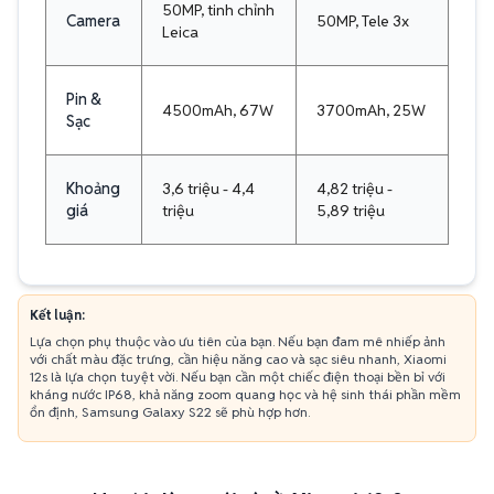
50MP, tinh chỉnh
Camera
50MP, Tele 3x
Leica
Pin &
4500mAh, 67W
3700mAh, 25W
Sạc
Khoảng
3,6 triệu - 4,4
4,82 triệu -
giá
triệu
5,89 triệu
Kết luận:
Lựa chọn phụ thuộc vào ưu tiên của bạn. Nếu bạn đam mê nhiếp ảnh
với chất màu đặc trưng, cần hiệu năng cao và sạc siêu nhanh, Xiaomi
12s là lựa chọn tuyệt vời. Nếu bạn cần một chiếc điện thoại bền bỉ với
kháng nước IP68, khả năng zoom quang học và hệ sinh thái phần mềm
ổn định, Samsung Galaxy S22 sẽ phù hợp hơn.