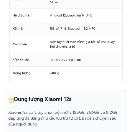
50W
Hệ điều hành
Android 12, giao diện MIUI 13
Kết nối
5G, Wi-Fi 6, Bluetooth 5.2, NFC
Vân tay dưới màn hình, gia tốc kế, con quay
Cảm biến
hồi chuyển, la bàn
Kích thước
152.8 x 69.9 x 8.2 mm
Trọng lượng
~180g
Dung lượng Xiaomi 12s
Xiaomi 12s có 3 tùy chọn bộ nhớ là 128GB, 256GB và 512GB,
đáp ứng đa dạng nhu cầu lưu trữ từ cơ bản đến chuyên sâu
của người dùng.