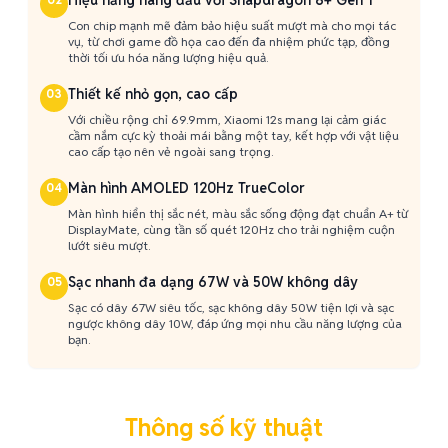
Hiệu năng hàng đầu với Snapdragon 8+ Gen 1
Con chip mạnh mẽ đảm bảo hiệu suất mượt mà cho mọi tác
vụ, từ chơi game đồ họa cao đến đa nhiệm phức tạp, đồng
thời tối ưu hóa năng lượng hiệu quả.
Thiết kế nhỏ gọn, cao cấp
03
Với chiều rộng chỉ 69.9mm, Xiaomi 12s mang lại cảm giác
cầm nắm cực kỳ thoải mái bằng một tay, kết hợp với vật liệu
cao cấp tạo nên vẻ ngoài sang trọng.
Màn hình AMOLED 120Hz TrueColor
04
Màn hình hiển thị sắc nét, màu sắc sống động đạt chuẩn A+ từ
DisplayMate, cùng tần số quét 120Hz cho trải nghiệm cuộn
lướt siêu mượt.
Sạc nhanh đa dạng 67W và 50W không dây
05
Sạc có dây 67W siêu tốc, sạc không dây 50W tiện lợi và sạc
ngược không dây 10W, đáp ứng mọi nhu cầu năng lượng của
bạn.
Thông số kỹ thuật