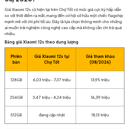
Giá Xiaomi 12s cũ hiện tại trên Chợ Tốt có mức giá cực kỳ hấp dẫn
so với thời điểm ra mắt, mang đến cơ hội sở hữu một chiếc flagship
mạnh mẽ với chi phí tối ưu. Đây là lựa chọn thông minh cho những
ai muốn trải nghiệm công nghệ cao cấp mà không cần chi trả quá
nhiều.
Bảng giá Xiaomi 12s theo dung lượng
Phiên
Giá Xiaomi 12s tại
Giá tham khảo
bản
Chợ Tốt
(08/2026)
128GB
6,03 triệu - 7,37 triệu
13,95 triệu
256GB
3,47 triệu - 4,24 triệu
16,39 triệu
512GB
đang cập nhật
18,13 triệu