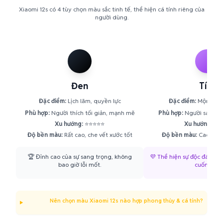
Xiaomi 12s có 4 tùy chọn màu sắc tinh tế, thể hiện cá tính riêng của
người dùng.
Đen
Tím
Đặc điểm:
Lịch lãm, quyền lực
Đặc điểm:
Mộng mơ,
Phù hợp:
Người thích tối giản, mạnh mẽ
Phù hợp:
Người sáng tạ
Xu hướng:
⭐⭐⭐⭐⭐
Xu hướng:
⭐⭐
Độ bền màu:
Rất cao, che vết xước tốt
Độ bền màu:
Cao, ít 
🏆 Đỉnh cao của sự sang trọng, không
💜 Thể hiện sự độc đáo, n
bao giờ lỗi mốt.
cuốn hút.
Nên chọn màu Xiaomi 12s nào hợp phong thủy & cá tính?