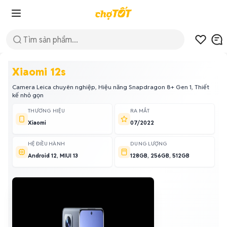
Xiaomi 12s
Camera Leica chuyên nghiệp, Hiệu năng Snapdragon 8+ Gen 1, Thiết
kế nhỏ gọn
THƯƠNG HIỆU
RA MẮT
Xiaomi
07/2022
HỆ ĐIỀU HÀNH
DUNG LƯỢNG
Android 12, MIUI 13
128GB, 256GB, 512GB