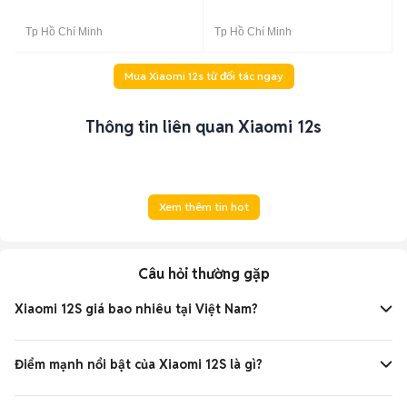
Tp Hồ Chí Minh
Tp Hồ Chí Minh
Mua Xiaomi 12s từ đối tác ngay
Thông tin liên quan Xiaomi 12s
Xem thêm tin hot
Câu hỏi thường gặp
Xiaomi 12S giá bao nhiêu tại Việt Nam?
Khi ra mắt tại Trung Quốc, Xiaomi 12S có giá từ
3 999 NDT
cho bản 8 GB/128 GB (~13,3 triệu đồng), bản 12 GB/512 GB
Điểm mạnh nổi bật của Xiaomi 12S là gì?
cao nhất khoảng 5 199 NDT (~17,3 triệu đồng).
Máy được trang bị chip
Snapdragon 8+ Gen 1
(4 nm), kết