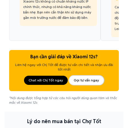
Xiaomi 12s không có chuẩn kháng nước IP
chính thức, nhưng có khả năng kháng nước
Camera đ
bắn nhẹ. Bạn nên cẩn thận khi sử dụng máy
chất ảnh
gần môi trường nước để đảm bảo độ bền.
độ tươn
trưng là
Leica Vi
Bạn cần giải đáp về Xiaomi 12s?
Liên hệ ngay với Chị Tốt để được tư vấn chi tiết và nhận ưu đãi
tốt nhất
Chat với Chị Tốt ngay
Gọi tư vấn ngay
*Nội dung được tổng hợp từ các câu hỏi người dùng quan tâm và thắc
mắc về Xiaomi 12s
Lý do nên mua bán tại Chợ Tốt