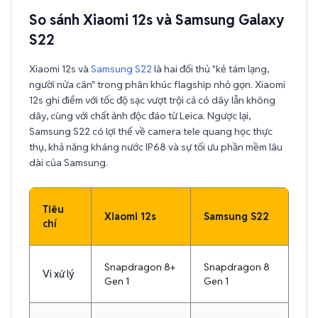
So sánh Xiaomi 12s và Samsung Galaxy
S22
Xiaomi 12s và
Samsung S22
là hai đối thủ "kẻ tám lạng,
người nửa cân" trong phân khúc flagship nhỏ gọn. Xiaomi
12s ghi điểm với tốc độ sạc vượt trội cả có dây lẫn không
dây, cùng với chất ảnh độc đáo từ Leica. Ngược lại,
Samsung S22 có lợi thế về camera tele quang học thực
thụ, khả năng kháng nước IP68 và sự tối ưu phần mềm lâu
dài của Samsung.
Tiêu
Xiaomi 12s
Samsung S22
chí
Snapdragon 8+
Snapdragon 8
Vi xử lý
Gen 1
Gen 1