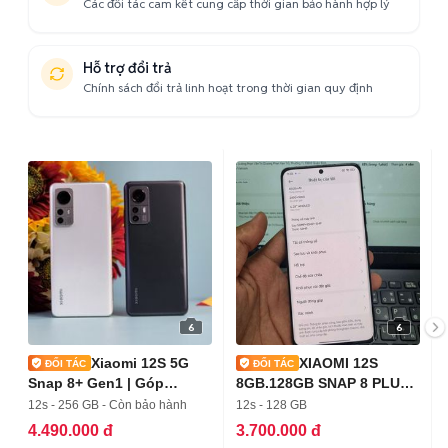
Các đối tác cam kết cung cấp thời gian bảo hành hợp lý
Hỗ trợ đổi trả
Chính sách đổi trả linh hoạt trong thời gian quy định
6
6
Xiaomi 12S 5G
XIAOMI 12S
Snap 8+ Gen1 | Góp
8GB.128GB SNAP 8 PLUS
Online_ Ship COD
GEN 1 PIN 4500
12s - 256 GB - Còn bảo hành
12s - 128 GB
4.490.000 đ
3.700.000 đ