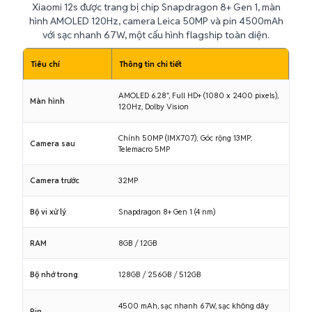
Xiaomi 12s được trang bị chip Snapdragon 8+ Gen 1, màn
hình AMOLED 120Hz, camera Leica 50MP và pin 4500mAh
với sạc nhanh 67W, một cấu hình flagship toàn diện.
Tiêu chí
Thông tin chi tiết
AMOLED 6.28", Full HD+ (1080 x 2400 pixels),
Màn hình
120Hz, Dolby Vision
Chính 50MP (IMX707); Góc rộng 13MP;
Camera sau
Telemacro 5MP
Camera trước
32MP
Bộ vi xử lý
Snapdragon 8+ Gen 1 (4 nm)
RAM
8GB / 12GB
Bộ nhớ trong
128GB / 256GB / 512GB
4500 mAh, sạc nhanh 67W, sạc không dây
Pin