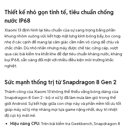
Thiết kế nhỏ gọn tinh tế, tiêu chuẩn chống
nước IP68
Xiaomi 13 định hình lại tiêu chuẩn của sự sang trọng bằng phần
khung nhôm vuông vức kết hợp mặt lưng kính bóng bẩy, bo cong
nhẹ ở các cạnh để mang lại cảm giác cầm nắm vô cùng dễ chịu và
chắc chắn. Dù nhỏ nhắn nhưng máy được chế tác cứng cáp, vượt
qua các bài kiểm tra khắt khe để đạt tiêu chuẩn kháng nước, kháng
bụi IP68, sẵn sàng đối mặt với nhiều điều kiện môi trường khắc
nghiệt.
Sức mạnh thống trị từ Snapdragon 8 Gen 2
Thành công của Xiaomi 13 không thể thiếu vắng bóng dáng của
Snapdragon 8 Gen 2 - bộ vi xử lý đã làm mưa làm gió trong thế
giới Android. Sự kết hợp giữa con chip này và phần mềm tối ưu tốt
giúp máy xử lý nhẹ nhàng mọi tựa game nặng nhất, duy trì nhiệt
độ cực kỳ mát mẻ.
Hiệu năng CPU:
Trên bài kiểm tra Geekbench, Snapdragon 8