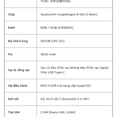
Trước: 1080p@30fps
Chip
Qualcomm Snapdragon 8 Gen 2 (4nm)
RAM
8GB / 12GB (LPDDR5X)
Bộ nhớ trong
256GB (UFS 4.0)
Pin
4500 mAh
Sạc có dây 67W, sạc không dây 50W, sạc ngược
Sạc & cổng sạc
10W, USB Type-C
Hệ điều hành
MIUI 14 (Hỗ trợ nâng cấp HyperOS)
Kết nối
5G, Wi-Fi 6E/7, Bluetooth 5.3, NFC
Thẻ SIM
2 SIM (Nano-SIM / eSIM)