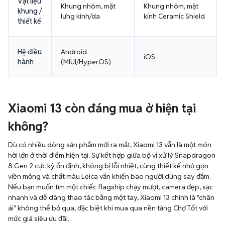
Vật liệu
Khung nhôm, mặt
Khung nhôm, mặt
khung /
lưng kính/da
kính Ceramic Shield
thiết kế
Hệ điều
Android
iOS
hành
(MIUI/HyperOS)
Xiaomi 13 còn đáng mua ở hiện tại
không?
Dù có nhiều dòng sản phẩm mới ra mắt, Xiaomi 13 vẫn là một món
hời lớn ở thời điểm hiện tại. Sự kết hợp giữa bộ vi xử lý Snapdragon
8 Gen 2 cực kỳ ổn định, không bị lỗi nhiệt, cùng thiết kế nhỏ gọn
viền mỏng và chất màu Leica vẫn khiến bao người dùng say đắm.
Nếu bạn muốn tìm một chiếc flagship chạy mượt, camera đẹp, sạc
nhanh và dễ dàng thao tác bằng một tay, Xiaomi 13 chính là "chân
ái" không thể bỏ qua, đặc biệt khi mua qua nền tảng Chợ Tốt với
mức giá siêu ưu đãi.