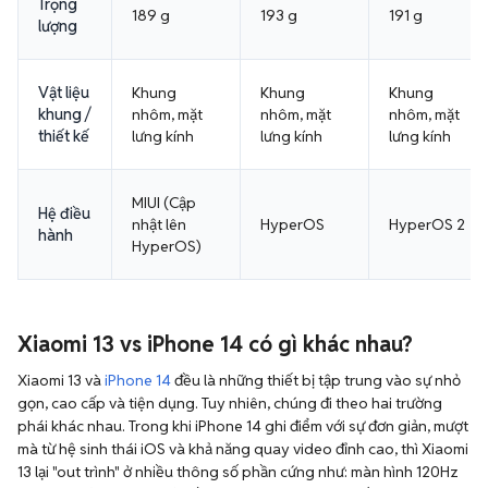
Trọng
189 g
193 g
191 g
lượng
Vật liệu
Khung
Khung
Khung
khung /
nhôm, mặt
nhôm, mặt
nhôm, mặt
thiết kế
lưng kính
lưng kính
lưng kính
MIUI (Cập
Hệ điều
nhật lên
HyperOS
HyperOS 2
hành
HyperOS)
Xiaomi 13 vs iPhone 14 có gì khác nhau?
Xiaomi 13 và
iPhone 14
đều là những thiết bị tập trung vào sự nhỏ
gọn, cao cấp và tiện dụng. Tuy nhiên, chúng đi theo hai trường
phái khác nhau. Trong khi iPhone 14 ghi điểm với sự đơn giản, mượt
mà từ hệ sinh thái iOS và khả năng quay video đỉnh cao, thì Xiaomi
13 lại "out trình" ở nhiều thông số phần cứng như: màn hình 120Hz