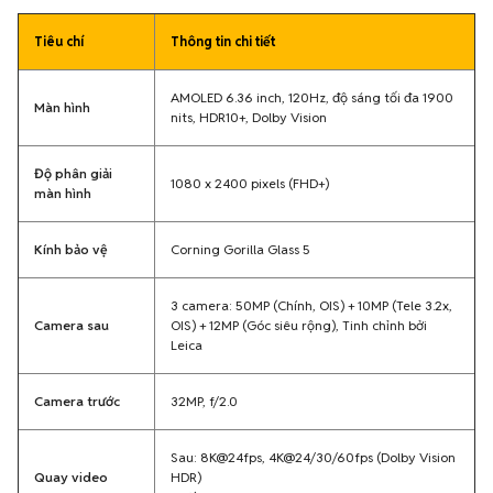
Tiêu chí
Thông tin chi tiết
AMOLED 6.36 inch, 120Hz, độ sáng tối đa 1900
Màn hình
nits, HDR10+, Dolby Vision
Độ phân giải
1080 x 2400 pixels (FHD+)
màn hình
Kính bảo vệ
Corning Gorilla Glass 5
3 camera: 50MP (Chính, OIS) + 10MP (Tele 3.2x,
Camera sau
OIS) + 12MP (Góc siêu rộng), Tinh chỉnh bởi
Leica
Camera trước
32MP, f/2.0
Sau: 8K@24fps, 4K@24/30/60fps (Dolby Vision
Quay video
HDR)