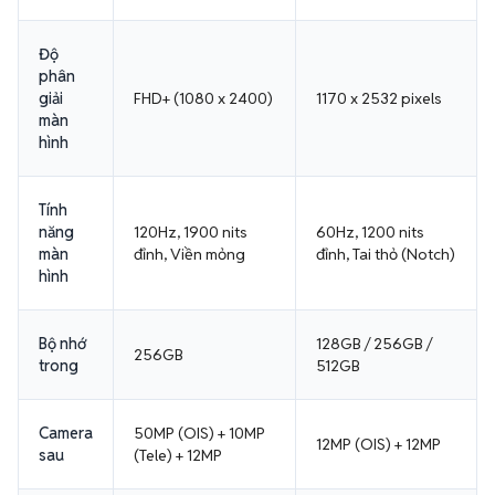
Độ
phân
giải
FHD+ (1080 x 2400)
1170 x 2532 pixels
màn
hình
Tính
năng
120Hz, 1900 nits
60Hz, 1200 nits
màn
đỉnh, Viền mỏng
đỉnh, Tai thỏ (Notch)
hình
Bộ nhớ
128GB / 256GB /
256GB
trong
512GB
Camera
50MP (OIS) + 10MP
12MP (OIS) + 12MP
sau
(Tele) + 12MP