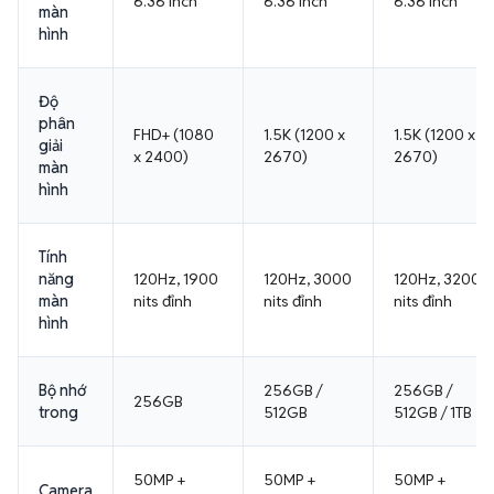
6.36 inch
6.36 inch
6.36 inch
màn
hình
Độ
phân
FHD+ (1080
1.5K (1200 x
1.5K (1200 x
giải
x 2400)
2670)
2670)
màn
hình
Tính
năng
120Hz, 1900
120Hz, 3000
120Hz, 3200
màn
nits đỉnh
nits đỉnh
nits đỉnh
hình
Bộ nhớ
256GB /
256GB /
256GB
trong
512GB
512GB / 1TB
50MP +
50MP +
50MP +
Camera