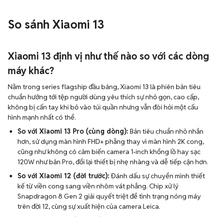
So sánh Xiaomi 13
Xiaomi 13 định vị như thế nào so với các dòng
máy khác?
Nằm trong series flagship đầu bảng, Xiaomi 13 là phiên bản tiêu
chuẩn hướng tới tệp người dùng yêu thích sự nhỏ gọn, cao cấp,
không bị cấn tay khi bỏ vào túi quần nhưng vẫn đòi hỏi một cấu
hình mạnh nhất có thể.
So với Xiaomi 13 Pro (cùng dòng):
Bản tiêu chuẩn nhỏ nhắn
hơn, sử dụng màn hình FHD+ phẳng thay vì màn hình 2K cong,
cũng như không có cảm biến camera 1-inch khổng lồ hay sạc
120W như bản Pro, đổi lại thiết bị nhẹ nhàng và dễ tiếp cận hơn.
So với Xiaomi 12 (đời trước):
Đánh dấu sự chuyển mình thiết
kế từ viền cong sang viền nhôm vát phẳng. Chip xử lý
Snapdragon 8 Gen 2 giải quyết triệt để tình trạng nóng máy
trên đời 12, cùng sự xuất hiện của camera Leica.