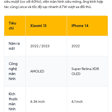
siêu mượt (so với 60Hz), viền màn hình siêu mỏng, ống kính hợp
tác cùng Leica và tốc độ sạc nhanh 67W vượt xa đối thủ.
Tiêu
Xiaomi 13
iPhone 14
chí
Năm ra
2022 / 2023
2022
mắt
Công
nghệ
Super Retina XDR
AMOLED
màn
OLED
hình
Kích
thước
6.36 inch
6.1 inch
màn
hình