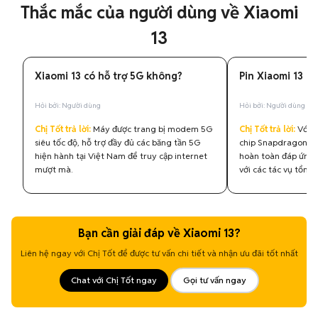
Thắc mắc của người dùng về Xiaomi
13
Xiaomi 13 có hỗ trợ 5G không?
Pin Xiaomi 13 d
Hỏi bởi: Người dùng
Hỏi bởi: Người dùng
Chị Tốt trả lời:
Máy được trang bị modem 5G
Chị Tốt trả lời:
Với v
siêu tốc độ, hỗ trợ đầy đủ các băng tần 5G
chip Snapdragon 8 
hiện hành tại Việt Nam để truy cập internet
hoàn toàn đáp ứng 
mượt mà.
với các tác vụ tổng 
Bạn cần giải đáp về Xiaomi 13?
Liên hệ ngay với Chị Tốt để được tư vấn chi tiết và nhận ưu đãi tốt nhất
Chat với Chị Tốt ngay
Gọi tư vấn ngay