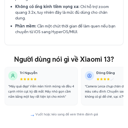
Không có ống kính tiềm vọng xa:
Chỉ hỗ trợ zoom
quang 3.2x, tuy nhiên đây là mức đủ dùng cho chân
dung.
Phần mềm:
Cần một chút thời gian để làm quen nếu bạn
chuyển từ iOS sang HyperOS/MIUI.
Người dùng nói gì về Xiaomi 13?
Trí Nguyễn
Đông Đăng
"Máy quá đẹp! Viền màn hình mỏng và đều 4
"Camera Leica chụp chân dun
cạnh nhìn cực kỳ đã mắt. Máy nhỏ gọn cầm
màu siêu đỉnh. Chuyển sang 
nắm bằng một tay rất tiện lợi cho mình."
không có gì để chê, sạc 67W cự
Vuốt hoặc kéo sang để xem thêm đánh giá