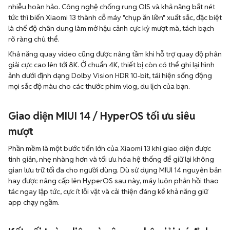
nhiễu hoàn hảo. Công nghệ chống rung OIS và khả năng bắt nét
tức thì biến Xiaomi 13 thành cỗ máy "chụp ăn liền" xuất sắc, đặc biệt
là chế độ chân dung làm mở hậu cảnh cực kỳ mượt mà, tách bạch
rõ ràng chủ thể.
Khả năng quay video cũng được nâng tầm khi hỗ trợ quay độ phân
giải cực cao lên tới 8K. Ở chuẩn 4K, thiết bị còn có thể ghi lại hình
ảnh dưới định dạng Dolby Vision HDR 10-bit, tái hiện sống động
mọi sắc độ màu cho các thước phim vlog, du lịch của bạn.
Giao diện MIUI 14 / HyperOS tối ưu siêu
mượt
Phần mềm là một bước tiến lớn của Xiaomi 13 khi giao diện được
tinh giản, nhẹ nhàng hơn và tối ưu hóa hệ thống để giữ lại không
gian lưu trữ tối đa cho người dùng. Dù sử dụng MIUI 14 nguyên bản
hay được nâng cấp lên HyperOS sau này, máy luôn phản hồi thao
tác ngay lập tức, cực ít lỗi vặt và cải thiện đáng kể khả năng giữ
app chạy ngầm.