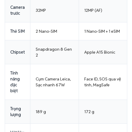
Camera
32MP
12MP (AF)
trước
Thẻ SIM
2 Nano-SIM
1 Nano-SIM + 1 eSIM
Snapdragon 8 Gen
Chipset
Apple A15 Bionic
2
Tính
năng
Cụm Camera Leica,
Face ID, SOS qua vệ
đặc
Sạc nhanh 67W
tinh, MagSafe
biệt
Trọng
189 g
172 g
lượng