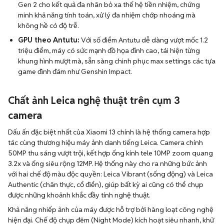
Gen 2 cho kết quả đa nhân bỏ xa thế hệ tiền nhiệm, chứng
minh khả năng tính toán, xử lý đa nhiệm chớp nhoáng mà
không hề có độ trễ.
GPU theo Antutu:
Với số điểm Antutu dễ dàng vượt mốc 1.2
triệu điểm, máy có sức mạnh đồ họa đỉnh cao, tái hiện từng
khung hình mượt mà, sẵn sàng chinh phục max settings các tựa
game đình đám như Genshin Impact.
Chất ảnh Leica nghệ thuật trên cụm 3
camera
Dấu ấn đặc biệt nhất của Xiaomi 13 chính là hệ thống camera hợp
tác cùng thương hiệu máy ảnh danh tiếng Leica. Camera chính
50MP thu sáng vượt trội, kết hợp ống kính tele 10MP zoom quang
3.2x và ống siêu rộng 12MP. Hệ thống này cho ra những bức ảnh
với hai chế độ màu độc quyền: Leica Vibrant (sống động) và Leica
Authentic (chân thực, cổ điển), giúp bất kỳ ai cũng có thể chụp
được những khoảnh khắc đầy tính nghệ thuật.
Khả năng nhiếp ảnh của máy được hỗ trợ bởi hàng loạt công nghệ
hiện đại. Chế độ chụp đêm (Night Mode) kích hoạt siêu nhanh, khử