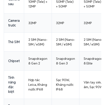
10MP (Tele) +
50MP (Tele)
50MP (Tele)
sau
12MP
+ 50MP
+ 50MP
Camera
32MP
32MP
32MP
trước
2 SIM (Nano-
2 SIM (Nano-
2 SIM (Nano-
Thẻ SIM
SIM / eSIM)
SIM / eSIM)
SIM / eSIM)
Snapdragon
Snapdragon
Snapdragon
Chipset
8 Gen 2
8 Gen 3
8 Elite
Tính
Hợp tác
Sạc 90W,
năng
Vân tay siêu
Leica, Kháng
Kháng nước
đặc
âm, Sạc 90W
nước IP68
IP68
biệt