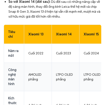
So với Xiaomi 14 (đời sau):
Dù đời sau có những nâng cấp về
độ sáng màn hình, thay đổi ống kính Leica thế hệ mới và chip
Snap 8 Gen 3, Xiaomi 13 ở hiện tại vẫn rất mạnh mẽ, mượt mà và
sở hữu mức giá đã tốt hơn rất nhiều.
Tiêu
Xiaomi 13
Xiaomi 14
Xiaomi 15
chí
Năm ra
Cuối 2022
Cuối 2023
Cuối 2024
mắt
Công
nghệ
AMOLED
LTPO OLED
LTPO OLED
màn
phẳng
phẳng
phẳng
hình
Kích
thước