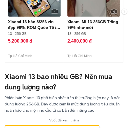
4
6
Xiaomi 13 bản 8/256 zin
Xiaomi Mi 13 256GB Trắng
đẹp 98%, ROM Quốc Tế /
99% như mới
gl
13 - 256 GB
13 - 256 GB
5.200.000 đ
2.400.000 đ
Tp Hồ Chí Minh
Tp Hồ Chí Minh
Xiaomi 13 bao nhiêu GB? Nên mua
dung lượng nào?
Phiên bản Xiaomi 13 phổ biến nhất trên thị trường hiện nay là bản
dung lượng 256GB. Đây được xem là mức dung lượng tiêu chuẩn
hoàn hảo cho mọi nhu cầu từ cơ bản đến nâng cao.
← Vuốt để xem thêm →