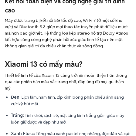
Kết nối toàn diện và công nghệ giải trí đỉnh
cao
Máy được trang bị kết nối 5G tốc độ cao, Wi-Fi 7 (ở một số khu
vực) và Bluetooth 5.3 giúp mọi thao tác truyền phát dữ liệu mượt
mà hơn bao giờ hết. Hệ thống loa kép stereo hỗ trợ Dolby Atmos
kết hợp cùng công nghệ phản hồi xúc giác tinh tế tạo nên một
không gian giải trí đa chiều chân thực và sống động.
Xiaomi 13 có mấy màu?
Thiết kế tinh tế của Xiaomi 13 càng trở nên hoàn thiện hơn thông
qua các phiên bản màu sắc trang nhã, đáp ứng đủ mọi gu thẩm
mỹ:
Đen:
Lịch lãm, nam tính, lớp kính bóng phản chiếu ánh sáng
cực kỳ hút mắt.
Trắng:
Tinh khôi, sạch sẽ, mặt lưng kính trắng gốm giúp máy
luôn giữ được vẻ đẹp như mới.
Xanh Flora:
Tông màu xanh pastel nhẹ nhàng, độc đáo và cực