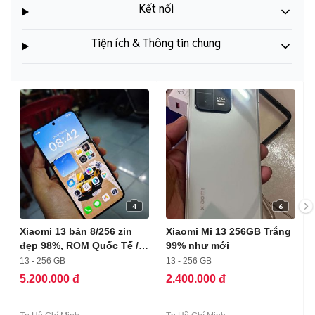
Kết nối
Tiện ích & Thông tin chung
4
6
Xiaomi 13 bản 8/256 zin
Xiaomi Mi 13 256GB Trắng
đẹp 98%, ROM Quốc Tế /
99% như mới
gl
13 - 256 GB
13 - 256 GB
5.200.000 đ
2.400.000 đ