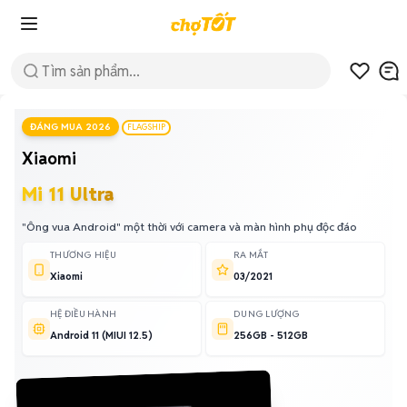
ĐÁNG MUA 2026
FLAGSHIP
Xiaomi
Mi 11 Ultra
"Ông vua Android" một thời với camera và màn hình phụ độc đáo
THƯƠNG HIỆU
RA MẮT
Xiaomi
03/2021
HỆ ĐIỀU HÀNH
DUNG LƯỢNG
Android 11 (MIUI 12.5)
256GB - 512GB