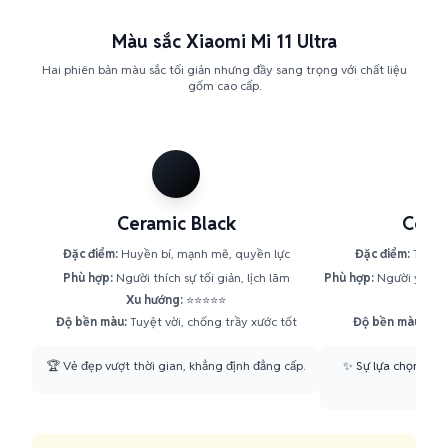
Màu sắc Xiaomi Mi 11 Ultra
Hai phiên bản màu sắc tối giản nhưng đầy sang trọng với chất liệu
gốm cao cấp.
Ceramic Black
Cera
Đặc điểm:
Huyền bí, mạnh mẽ, quyền lực
Đặc điểm:
Tinh kh
Phù hợp:
Người thích sự tối giản, lịch lãm
Phù hợp:
Người yêu ph
Xu hướng:
⭐⭐⭐⭐⭐
Xu h
Độ bền màu:
Tuyệt vời, chống trầy xước tốt
Độ bền màu:
Rất 
🏆 Vẻ đẹp vượt thời gian, khẳng định đẳng cấp.
✨ Sự lựa chọn của 