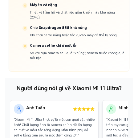
Máy to và nặng
Thiết kế hầm hố và chất liệu gốm khiến máy khá nặng
(234g).
Chip Snapdragon 888 khá nóng
Khi chơi game nặng hoặc tác vụ cao, máy có thể bị nóng.
Camera selfie chỉ ở mức ổn
So với cụm camera sau quá "khủng", camera trước không quá
nổi bật.
Người dùng nói gì về Xiaomi Mi 11 Ultra?
Anh Tuấn
Minh Thư
"Xiaomi Mi 11 Ultra thực sự là một con quái vật nhiếp
"Xiaomi Mi 11 Ultra 
ảnh! Chất lượng ảnh từ camera chính rất ấn tượng,
trên tay cảm giác đầ
chi tiết và màu sắc sống động. Màn hình phụ để
nhanh 67W thật sự k
selfie bằng cam sau là một điểm cộng lớn."
một lúc là đầy pin."