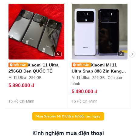
5
6
Xiaomi 11 Ultra
Xiaomi Mi 11
256GB Đen QUỐC TẾ
Ultra Snap 888 Zin Keng-
Góp Tại Nhà
Mi 11 Ultra - 256 GB
Mi 11 Ultra - 256 GB - Còn bảo
hành
5.890.000 đ
5.490.000 đ
Tp Hồ Chí Minh
Tp Hồ Chí Minh
Mua Xiaomi Mi 11 Ultra từ đối tác ngay
Kinh nghiệm mua điện thoại