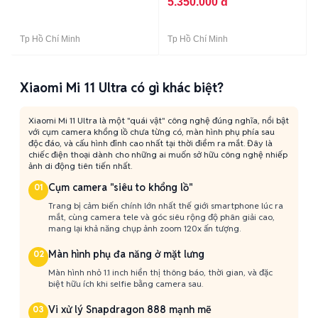
5.350.000 đ
Tp Hồ Chí Minh
Tp Hồ Chí Minh
Xiaomi Mi 11 Ultra có gì khác biệt?
Xiaomi Mi 11 Ultra là một "quái vật" công nghệ đúng nghĩa, nổi bật
với cụm camera khổng lồ chưa từng có, màn hình phụ phía sau
độc đáo, và cấu hình đỉnh cao nhất tại thời điểm ra mắt. Đây là
chiếc điện thoại dành cho những ai muốn sở hữu công nghệ nhiếp
ảnh di động tiên tiến nhất.
Cụm camera "siêu to khổng lồ"
01
Trang bị cảm biến chính lớn nhất thế giới smartphone lúc ra
mắt, cùng camera tele và góc siêu rộng độ phân giải cao,
mang lại khả năng chụp ảnh zoom 120x ấn tượng.
Màn hình phụ đa năng ở mặt lưng
02
Màn hình nhỏ 1.1 inch hiển thị thông báo, thời gian, và đặc
biệt hữu ích khi selfie bằng camera sau.
Vi xử lý Snapdragon 888 mạnh mẽ
03