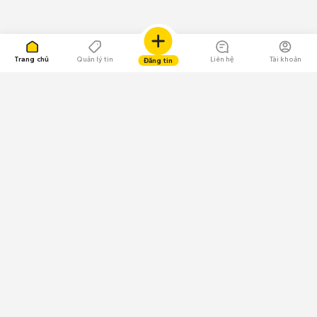
Trang chủ
Quản lý tin
Liên hệ
Tài khoản
Đăng tin
109.000 Bình chọn
Tải ứng dụng Chợ Tốt
Về Chợ Tốt
Quy chế sàn
Chính sách bảo mật
Giải quyết tranh chấp
CÔNG TY TNHH CHỢ TỐT - Người đại diện theo pháp luật:
Nguyễn Trọng Tấn; GPDKKD: 0312120782 do Sở KH & ĐT TP.HCM cấp ngày
11/01/2013;
GPMXH: 185/GP-BTTTT do Bộ Thông tin và Truyền thông