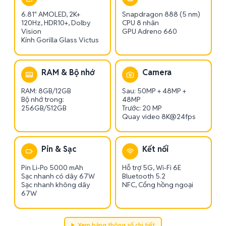
6.81" AMOLED, 2K+
Snapdragon 888 (5 nm)
120Hz, HDR10+, Dolby
CPU 8 nhân
Vision
GPU Adreno 660
Kính Gorilla Glass Victus
RAM & Bộ nhớ
Camera
RAM: 8GB/12GB
Sau: 50MP + 48MP +
Bộ nhớ trong:
48MP
256GB/512GB
Trước: 20 MP
Quay video 8K@24fps
Pin & Sạc
Kết nối
Pin Li-Po 5000 mAh
Hỗ trợ 5G, Wi-Fi 6E
Sạc nhanh có dây 67W
Bluetooth 5.2
Sạc nhanh không dây
NFC, Cổng hồng ngoại
67W
Xem bảng thông số chi tiết