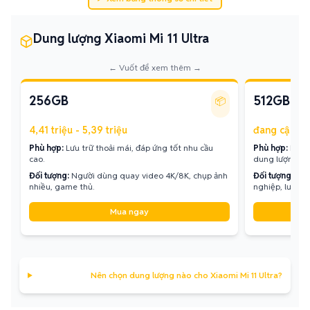
Dung lượng Xiaomi Mi 11 Ultra
← Vuốt để xem thêm →
256GB
512GB
📦
4,41 triệu - 5,39 triệu
đang cập nh
Phù hợp:
Lưu trữ thoải mái, đáp ứng tốt nhu cầu
Phù hợp:
Không
cao.
dung lượng.
Đối tượng:
Người dùng quay video 4K/8K, chụp ảnh
Đối tượng:
Con
nhiều, game thủ.
nghiệp, lưu tr
Mua ngay
Nên chọn dung lượng nào cho Xiaomi Mi 11 Ultra?