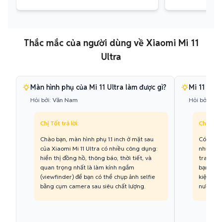
Thắc mắc của người dùng về Xiaomi Mi 11
Ultra
Màn hình phụ của Mi 11 Ultra làm được gì?
Mi 11 Ult
Hỏi bởi:
Văn Nam
Hỏi bởi:
Thả
Chị Tốt trả lời:
Chị Tốt t
Chào bạn, màn hình phụ 1.1 inch ở mặt sau
Có bạn n
của Xiaomi Mi 11 Ultra có nhiều công dụng:
những fl
hiển thị đồng hồ, thông báo, thời tiết, và
trang bị
quan trọng nhất là làm kính ngắm
bạn yên 
(viewfinder) để bạn có thể chụp ảnh selfie
kiện ẩm 
bằng cụm camera sau siêu chất lượng.
nước.