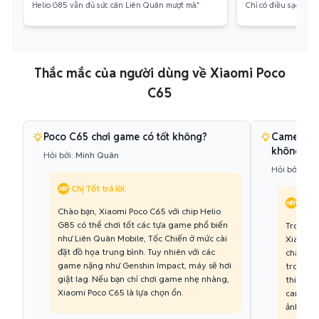
Helio G85 vẫn đủ sức cân Liên Quân mượt mà."
Chỉ có điều sạc hơi lâ
Thắc mắc của người dùng về Xiaomi Poco
C65
Poco C65 chơi game có tốt không?
Camera củ
không?
Hỏi bởi:
Minh Quân
Hỏi bởi:
Hồn
Chị Tốt trả lời:
Chị T
Chào bạn, Xiaomi Poco C65 với chip Helio
G85 có thể chơi tốt các tựa game phổ biến
Trong đ
như Liên Quân Mobile, Tốc Chiến ở mức cài
Xiaomi 
đặt đồ họa trung bình. Tuy nhiên với các
chất lượ
game nặng như Genshin Impact, máy sẽ hơi
trong tầ
giật lag. Nếu bạn chỉ chơi game nhẹ nhàng,
thiếu sá
Xiaomi Poco C65 là lựa chọn ổn.
camera 
ảnh cơ b