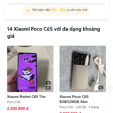
Tiết kiệm đến
5% - 25%
so với máy mới
14
Xiaomi Poco C65 với đa dạng khoảng
giá
3
5
Xiaomi Redmi C65 Tím
Xiaomi Poco C65
6GB/128GB Xám
Poco C65
Poco C65 - 128 GB - 3 tháng
2.200.000 đ