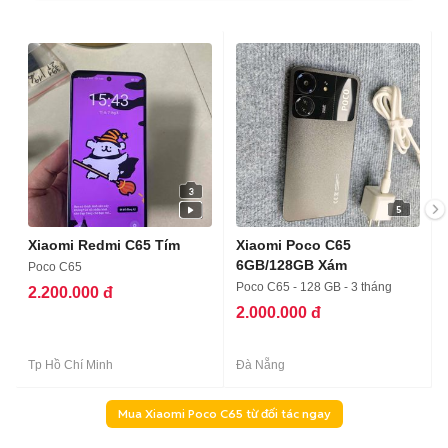
3
5
Xiaomi Redmi C65 Tím
Xiaomi Poco C65
6GB/128GB Xám
Poco C65
Poco C65 - 128 GB - 3 tháng
2.200.000 đ
2.000.000 đ
Tp Hồ Chí Minh
Đà Nẵng
Mua Xiaomi Poco C65 từ đối tác ngay