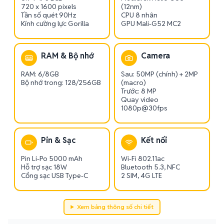
720 x 1600 pixels
(12nm)
Tần số quét 90Hz
CPU 8 nhân
Kính cường lực Gorilla
GPU Mali-G52 MC2
RAM & Bộ nhớ
Camera
RAM: 6/8GB
Sau: 50MP (chính) + 2MP
Bộ nhớ trong: 128/256GB
(macro)
Trước: 8 MP
Quay video
1080p@30fps
Pin & Sạc
Kết nối
Pin Li-Po 5000 mAh
Wi-Fi 802.11ac
Hỗ trợ sạc 18W
Bluetooth 5.3, NFC
Cổng sạc USB Type-C
2 SIM, 4G LTE
Xem bảng thông số chi tiết