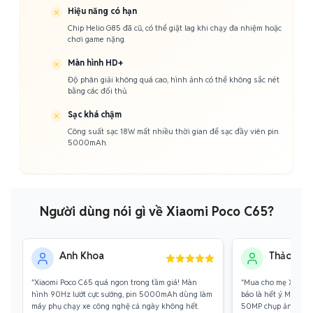
Hiệu năng có hạn
Chip Helio G85 đã cũ, có thể giật lag khi chạy đa nhiệm hoặc
chơi game nặng.
Màn hình HD+
Độ phân giải không quá cao, hình ảnh có thể không sắc nét
bằng các đối thủ.
Sạc khá chậm
Công suất sạc 18W mất nhiều thời gian để sạc đầy viên pin
5000mAh.
Người dùng nói gì về Xiaomi Poco C65?
Anh Khoa
Thảo My
"Xiaomi Poco C65 quá ngon trong tầm giá! Màn
"Mua cho mẹ Xiaomi
hình 90Hz lướt cực sướng, pin 5000mAh dùng làm
báo là hết ý. Màn hìn
máy phụ chạy xe công nghệ cả ngày không hết.
50MP chụp ảnh ngoài