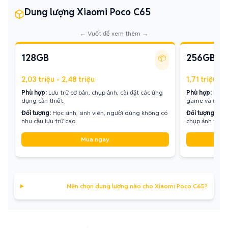
Dung lượng Xiaomi Poco C65
← Vuốt để xem thêm →
128GB
256GB
📦
2,03 triệu - 2,48 triệu
1,71 triệu - 
Phù hợp:
Lưu trữ cơ bản, chụp ảnh, cài đặt các ứng
Phù hợp:
Lưu t
dụng cần thiết.
game và ứng 
Đối tượng:
Học sinh, sinh viên, người dùng không có
Đối tượng:
Ngư
nhu cầu lưu trữ cao.
chụp ảnh và qu
Mua ngay
Nên chọn dung lượng nào cho Xiaomi Poco C65?