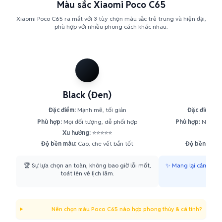
Màu sắc Xiaomi Poco C65
Xiaomi Poco C65 ra mắt với 3 tùy chọn màu sắc trẻ trung và hiện đại,
phù hợp với nhiều phong cách khác nhau.
Black (Đen)
Blu
Đặc điểm:
Mạnh mẽ, tối giản
Đặc điểm:
Tư
Phù hợp:
Mọi đối tượng, dễ phối hợp
Phù hợp:
Người tr
Xu hướng:
⭐⭐⭐⭐⭐
Xu h
Độ bền màu:
Cao, che vết bẩn tốt
Độ bền màu:
🏆 Sự lựa chọn an toàn, không bao giờ lỗi mốt,
✨ Mang lại cảm giác 
toát lên vẻ lịch lãm.
nă
Nên chọn màu Poco C65 nào hợp phong thủy & cá tính?