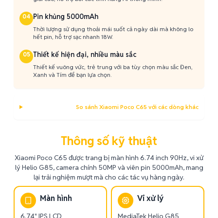
Pin khủng 5000mAh
04
Thời lượng sử dụng thoải mái suốt cả ngày dài mà không lo
hết pin, hỗ trợ sạc nhanh 18W.
Thiết kế hiện đại, nhiều màu sắc
05
Thiết kế vuông vức, trẻ trung với ba tùy chọn màu sắc Đen,
Xanh và Tím để bạn lựa chọn.
So sánh Xiaomi Poco C65 với các dòng khác
Thông số kỹ thuật
Xiaomi Poco C65 được trang bị màn hình 6.74 inch 90Hz, vi xử
lý Helio G85, camera chính 50MP và viên pin 5000mAh, mang
lại trải nghiệm mượt mà cho các tác vụ hàng ngày.
Màn hình
Vi xử lý
6.74" IPS LCD
MediaTek Helio G85