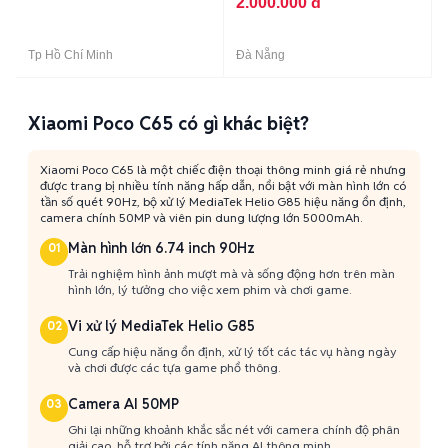
2.000.000 đ
Tp Hồ Chí Minh
Đà Nẵng
Xiaomi Poco C65 có gì khác biệt?
Xiaomi Poco C65 là một chiếc điện thoại thông minh giá rẻ nhưng
được trang bị nhiều tính năng hấp dẫn, nổi bật với màn hình lớn có
tần số quét 90Hz, bộ xử lý MediaTek Helio G85 hiệu năng ổn định,
camera chính 50MP và viên pin dung lượng lớn 5000mAh.
Màn hình lớn 6.74 inch 90Hz
01
Trải nghiệm hình ảnh mượt mà và sống động hơn trên màn
hình lớn, lý tưởng cho việc xem phim và chơi game.
Vi xử lý MediaTek Helio G85
02
Cung cấp hiệu năng ổn định, xử lý tốt các tác vụ hàng ngày
và chơi được các tựa game phổ thông.
Camera AI 50MP
03
Ghi lại những khoảnh khắc sắc nét với camera chính độ phân
giải cao, hỗ trợ bởi các tính năng AI thông minh.