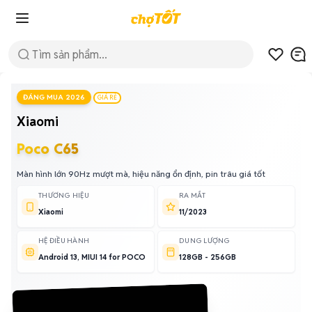
ĐÁNG MUA 2026
GIÁ RẺ
Xiaomi
Poco C65
Màn hình lớn 90Hz mượt mà, hiệu năng ổn định, pin trâu giá tốt
THƯƠNG HIỆU
RA MẮT
Xiaomi
11/2023
HỆ ĐIỀU HÀNH
DUNG LƯỢNG
Android 13, MIUI 14 for POCO
128GB - 256GB