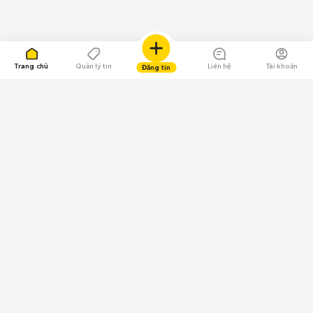
Trang chủ
Quản lý tin
Liên hệ
Tài khoản
Đăng tin
109.000 Bình chọn
Tải ứng dụng Chợ Tốt
Về Chợ Tốt
Quy chế sàn
Chính sách bảo mật
Giải quyết tranh chấp
CÔNG TY TNHH CHỢ TỐT - Người đại diện theo pháp luật:
Nguyễn Trọng Tấn; GPDKKD: 0312120782 do Sở KH & ĐT TP.HCM cấp ngày
11/01/2013;
GPMXH: 185/GP-BTTTT do Bộ Thông tin và Truyền thông