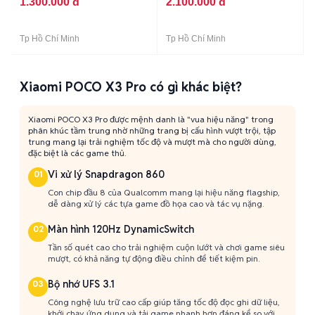
1.300.000 đ
2.100.000 đ
Tp Hồ Chí Minh
Tp Hồ Chí Minh
Xiaomi POCO X3 Pro có gì khác biệt?
Xiaomi POCO X3 Pro được mệnh danh là "vua hiệu năng" trong
phân khúc tầm trung nhờ những trang bị cấu hình vượt trội, tập
trung mang lại trải nghiệm tốc độ và mượt mà cho người dùng,
đặc biệt là các game thủ.
Vi xử lý Snapdragon 860
01
Con chip đầu 8 của Qualcomm mang lại hiệu năng flagship,
dễ dàng xử lý các tựa game đồ họa cao và tác vụ nặng.
Màn hình 120Hz DynamicSwitch
02
Tần số quét cao cho trải nghiệm cuộn lướt và chơi game siêu
mượt, có khả năng tự động điều chỉnh để tiết kiệm pin.
Bộ nhớ UFS 3.1
03
Công nghệ lưu trữ cao cấp giúp tăng tốc độ đọc ghi dữ liệu,
khởi chạy ứng dụng và tải game nhanh hơn đáng kể so với