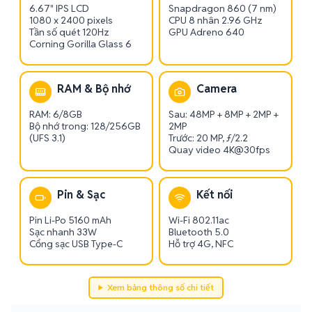
6.67" IPS LCD
Snapdragon 860 (7 nm)
1080 x 2400 pixels
CPU 8 nhân 2.96 GHz
Tần số quét 120Hz
GPU Adreno 640
Corning Gorilla Glass 6
RAM & Bộ nhớ
Camera
RAM: 6/8GB
Sau: 48MP + 8MP + 2MP +
Bộ nhớ trong: 128/256GB
2MP
(UFS 3.1)
Trước: 20 MP, ƒ/2.2
Quay video 4K@30fps
Pin & Sạc
Kết nối
Pin Li-Po 5160 mAh
Wi-Fi 802.11ac
Sạc nhanh 33W
Bluetooth 5.0
Cổng sạc USB Type-C
Hỗ trợ 4G, NFC
Xem bảng thông số chi tiết