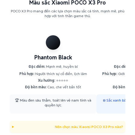
Màu sắc Xiaomi POCO X3 Pro
POCO X3 Pro mang đến các lựa chọn màu sắc cá tính, mạnh mẽ, phù
hợp với tinh thần game thủ.
Phantom Black
Fro
Đặc điểm:
Mạnh mẽ, huyền bí
Đặc điểm:
Tư
Phù hợp:
Người thích sự cổ điển, lịch lãm
Phù hợp:
Giới trẻ, 
Xu hướng:
⭐⭐⭐⭐⭐
Xu h
Độ bền màu:
Cao, che vết bẩn tốt
Độ bền màu:
🏆 Màu đen sâu thẳm, toát lên vẻ nam tính và
❄️ Sắc xanh băng g
quyền lực.
mẻ v
Nên chọn màu Xiaomi POCO X3 Pro nào?