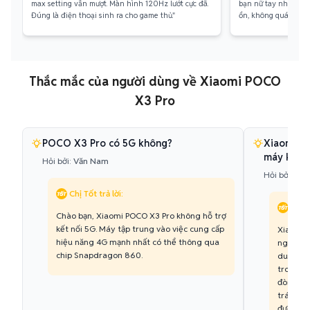
max setting vẫn mượt. Màn hình 120Hz lướt cực đã.
bạn nữ tay nhỏ như
Đúng là điện thoại sinh ra cho game thủ."
ổn, không quá xuất 
Thắc mắc của người dùng về Xiaomi POCO
X3 Pro
POCO X3 Pro có 5G không?
Xiaomi P
máy khôn
Hỏi bởi:
Văn Nam
Hỏi bởi:
Gia
Chị Tốt trả lời:
Chị T
Chào bạn, Xiaomi POCO X3 Pro không hỗ trợ
kết nối 5G. Máy tập trung vào việc cung cấp
Xiaomi 
hiệu năng 4G mạnh nhất có thể thông qua
nghệ tản
chip Snapdragon 860.
duy trì 
trong th
đòi hỏi 
tránh kh
được và