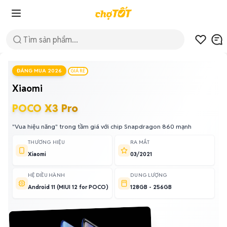
ĐÁNG MUA 2026
GIÁ RẺ
Xiaomi
POCO X3 Pro
"Vua hiệu năng" trong tầm giá với chip Snapdragon 860 mạnh
THƯƠNG HIỆU
RA MẮT
Xiaomi
03/2021
HỆ ĐIỀU HÀNH
DUNG LƯỢNG
Android 11 (MIUI 12 for POCO)
128GB - 256GB