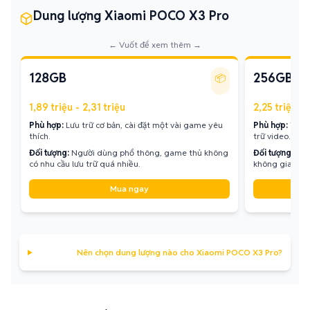
Dung lượng Xiaomi POCO X3 Pro
← Vuốt để xem thêm →
128GB
256GB
📦
1,89 triệu - 2,31 triệu
2,25 triệu - 
Phù hợp:
Lưu trữ cơ bản, cài đặt một vài game yêu
Phù hợp:
Thoải
thích.
trữ video.
Đối tượng:
Người dùng phổ thông, game thủ không
Đối tượng:
Gam
có nhu cầu lưu trữ quá nhiều.
không gian lưu 
Mua ngay
Nên chọn dung lượng nào cho Xiaomi POCO X3 Pro?