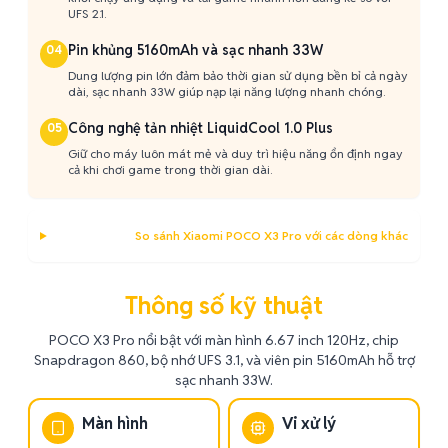
UFS 2.1.
Pin khủng 5160mAh và sạc nhanh 33W
04
Dung lượng pin lớn đảm bảo thời gian sử dụng bền bỉ cả ngày
dài, sạc nhanh 33W giúp nạp lại năng lượng nhanh chóng.
Công nghệ tản nhiệt LiquidCool 1.0 Plus
05
Giữ cho máy luôn mát mẻ và duy trì hiệu năng ổn định ngay
cả khi chơi game trong thời gian dài.
So sánh Xiaomi POCO X3 Pro với các dòng khác
Thông số kỹ thuật
POCO X3 Pro nổi bật với màn hình 6.67 inch 120Hz, chip
Snapdragon 860, bộ nhớ UFS 3.1, và viên pin 5160mAh hỗ trợ
sạc nhanh 33W.
Màn hình
Vi xử lý