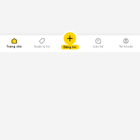
Trang chủ
Quản lý tin
Liên hệ
Tài khoản
Đăng tin
109.000 Bình chọn
Tải ứng dụng Chợ Tốt
Về Chợ Tốt
Quy chế sàn
Chính sách bảo mật
Giải quyết tranh chấp
CÔNG TY TNHH CHỢ TỐT - Người đại diện theo pháp luật: