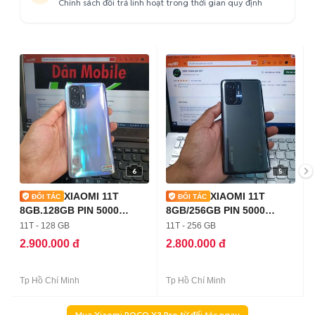
Chính sách đổi trả linh hoạt trong thời gian quy định
6
5
XIAOMI 11T
XIAOMI 11T
8GB.128GB PIN 5000
8GB/256GB PIN 5000
DIMENSIY 1200 ZIN
DIMENSITY 1200 ZIN
11T - 128 GB
11T - 256 GB
2.900.000 đ
2.800.000 đ
Tp Hồ Chí Minh
Tp Hồ Chí Minh
Mua Xiaomi POCO X3 Pro từ đối tác ngay