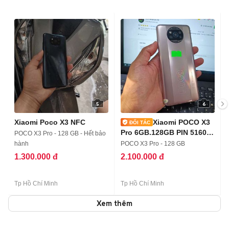
5
6
Xiaomi Poco X3 NFC
Xiaomi POCO X3
Pro 6GB.128GB PIN 5160
POCO X3 Pro - 128 GB - Hết bảo
SNAP 860
hành
POCO X3 Pro - 128 GB
1.300.000 đ
2.100.000 đ
Tp Hồ Chí Minh
Tp Hồ Chí Minh
Xem thêm