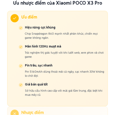
Ưu nhược điểm của Xiaomi POCO X3 Pro
Ưu điểm
Hiệu năng cực khủng
Chip Snapdragon 860 mạnh nhất phân khúc, chiến mọi
game không ngán.
Màn hình 120Hz mượt mà
Trải nghiệm thị giác tuyệt vời khi lướt web, xem phim và chơi
game.
Pin trâu, sạc nhanh
Pin 5160mAh dùng thoải mái cả ngày, sạc nhanh 33W không
lo chờ đợi.
Giá bán quá tốt
Sở hữu cấu hình cao cấp với mức giá tầm trung, đặc biệt khi
mua máy cũ.
Nhược điểm