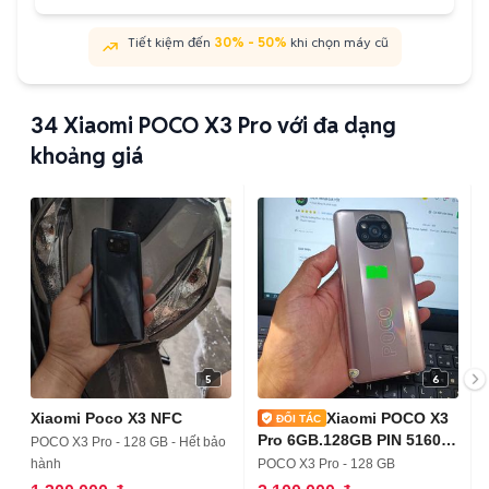
Tiết kiệm đến
30% - 50%
khi chọn máy cũ
34
Xiaomi POCO X3 Pro với đa dạng
khoảng giá
5
6
Xiaomi Poco X3 NFC
Xiaomi POCO X3
Pro 6GB.128GB PIN 5160
POCO X3 Pro - 128 GB - Hết bảo
SNAP 860
hành
POCO X3 Pro - 128 GB