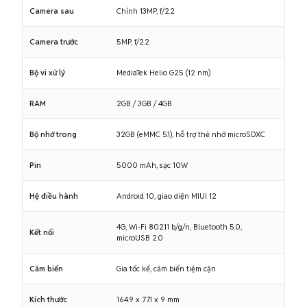
Camera sau
Chính 13MP, f/2.2
Camera trước
5MP, f/2.2
Bộ vi xử lý
MediaTek Helio G25 (12 nm)
RAM
2GB / 3GB / 4GB
Bộ nhớ trong
32GB (eMMC 5.1), hỗ trợ thẻ nhớ microSDXC
Pin
5000 mAh, sạc 10W
Hệ điều hành
Android 10, giao diện MIUI 12
4G, Wi-Fi 802.11 b/g/n, Bluetooth 5.0,
Kết nối
microUSB 2.0
Cảm biến
Gia tốc kế, cảm biến tiệm cận
Kích thước
164.9 x 77.1 x 9 mm