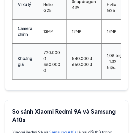
Snapdragon
Vi xử lý
Helio
Helio
439
G25
G25
Camera
13MP
12MP
13MP
chính
720.000
1,08 triệu
Khoảng
đ -
540.000 đ -
- 1,32
giá
880.000
660.000 đ
triệu
đ
So sánh Xiaomi Redmi 9A và Samsung
A10s
Xiaomi Redmi 9A và
Samsung A10s
là hai đối thủ trong