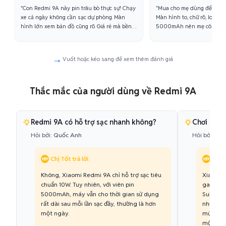
"Con Redmi 9A này pin trâu bò thực sự! Chạy
"Mua cho mẹ dùng để gọi Z
xe cả ngày không cần sạc dự phòng. Màn
Màn hình to, chữ rõ, loa cũn
hình lớn xem bản đồ cũng rõ. Giá rẻ mà bền
5000mAh nên mẹ cô không 
bỉ, đúng là 'quốc thoại' cho anh em tài xế."
rất tiện. Rất hài lòng với lự
Vuốt hoặc kéo sang để xem thêm đánh giá
Thắc mắc của người dùng về Redmi 9A
Redmi 9A có hỗ trợ sạc nhanh không?
Chơi game
Hỏi bởi:
Quốc Anh
Hỏi bởi:
Tha
Chị Tốt trả lời:
Chị T
Không, Xiaomi Redmi 9A chỉ hỗ trợ sạc tiêu
Xiaomi R
chuẩn 10W. Tuy nhiên, với viên pin
game nh
5000mAh, máy vẫn cho thời gian sử dụng
Subway 
rất dài sau mỗi lần sạc đầy, thường là hơn
như Liên
một ngày.
mức cài 
một chiế