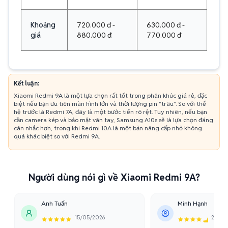
Khoảng
720.000 đ -
630.000 đ -
giá
880.000 đ
770.000 đ
Kết luận:
Xiaomi Redmi 9A là một lựa chọn rất tốt trong phân khúc giá rẻ, đặc
biệt nếu bạn ưu tiên màn hình lớn và thời lượng pin "trâu". So với thế
hệ trước là Redmi 7A, đây là một bước tiến rõ rệt. Tuy nhiên, nếu bạn
cần camera kép và bảo mật vân tay, Samsung A10s sẽ là lựa chọn đáng
cân nhắc hơn, trong khi Redmi 10A là một bản nâng cấp nhỏ không
quá khác biệt so với Redmi 9A.
Người dùng nói gì về Xiaomi Redmi 9A?
Anh Tuấn
Minh Hạnh
15/05/2026
28/04