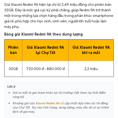
Giá Xiaomi Redmi 9A hiện tại chỉ từ 2,49 triệu đồng cho phiên bản
32GB. Đây là mức giá cực kỳ phải chăng, giúp Redmi 9A trở thành
một trong những lựa chọn hàng đầu trong phân khúc smartphone
giá rẻ, phù hợp cho học sinh, sinh viên, người lớn tuổi hoặc làm
máy phụ.
Bảng giá Xiaomi Redmi 9A theo dung lượng
Phiên
Giá Xiaomi Redmi 9A
Giá Xiaomi Redmi 9A
bản
tại Chợ Tốt
khi ra mắt
32GB
720.000 đ - 880.000 đ
2,2 triệu
Lưu ý:
Giá ra mắt là giá tham khảo tại thị trường Việt Nam tại thời điểm
công bố.
Khoảng giá của
Xiaomi Redmi 9A cũ
cập nhật dựa trên các tin đăng
của Chợ Tốt. Tùy vào tình trạng, dung lượng, màu sắc sẽ có sự chênh
lệch về giá máy.