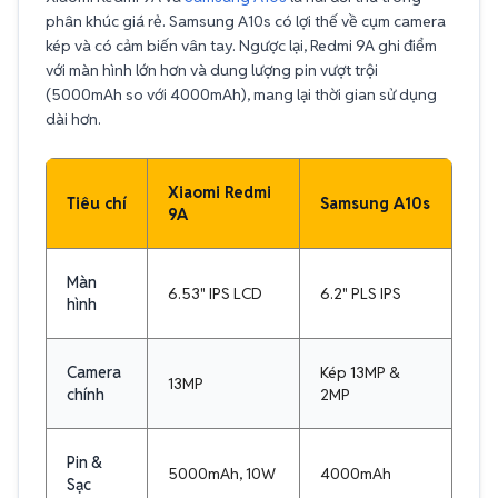
phân khúc giá rẻ. Samsung A10s có lợi thế về cụm camera
kép và có cảm biến vân tay. Ngược lại, Redmi 9A ghi điểm
với màn hình lớn hơn và dung lượng pin vượt trội
(5000mAh so với 4000mAh), mang lại thời gian sử dụng
dài hơn.
Xiaomi Redmi
Tiêu chí
Samsung A10s
9A
Màn
6.53" IPS LCD
6.2" PLS IPS
hình
Camera
Kép 13MP &
13MP
chính
2MP
Pin &
5000mAh, 10W
4000mAh
Sạc