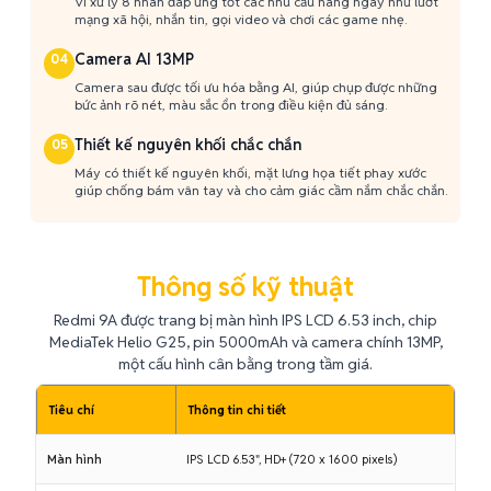
Vi xử lý 8 nhân đáp ứng tốt các nhu cầu hàng ngày như lướt
mạng xã hội, nhắn tin, gọi video và chơi các game nhẹ.
Camera AI 13MP
04
Camera sau được tối ưu hóa bằng AI, giúp chụp được những
bức ảnh rõ nét, màu sắc ổn trong điều kiện đủ sáng.
Thiết kế nguyên khối chắc chắn
05
Máy có thiết kế nguyên khối, mặt lưng họa tiết phay xước
giúp chống bám vân tay và cho cảm giác cầm nắm chắc chắn.
Thông số kỹ thuật
Redmi 9A được trang bị màn hình IPS LCD 6.53 inch, chip
MediaTek Helio G25, pin 5000mAh và camera chính 13MP,
một cấu hình cân bằng trong tầm giá.
Tiêu chí
Thông tin chi tiết
Màn hình
IPS LCD 6.53", HD+ (720 x 1600 pixels)