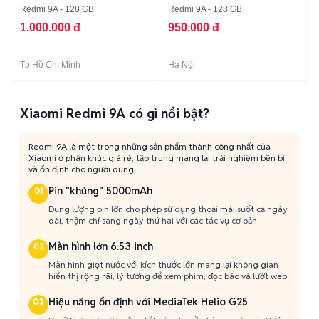
Redmi 9A - 128 GB
Redmi 9A - 128 GB
1.000.000 đ
950.000 đ
Tp Hồ Chí Minh
Hà Nội
Xiaomi Redmi 9A có gì nổi bật?
Redmi 9A là một trong những sản phẩm thành công nhất của
Xiaomi ở phân khúc giá rẻ, tập trung mang lại trải nghiệm bền bỉ
và ổn định cho người dùng:
Pin "khủng" 5000mAh
01
Dung lượng pin lớn cho phép sử dụng thoải mái suốt cả ngày
dài, thậm chí sang ngày thứ hai với các tác vụ cơ bản.
Màn hình lớn 6.53 inch
02
Màn hình giọt nước với kích thước lớn mang lại không gian
hiển thị rộng rãi, lý tưởng để xem phim, đọc báo và lướt web.
Hiệu năng ổn định với MediaTek Helio G25
03