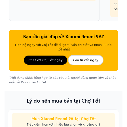
nhưng vẫ
bản.
Bạn cần giải đáp về Xiaomi Redmi 9A?
Liên hệ ngay với Chị Tốt để được tư vấn chi tiết và nhận ưu đãi
tốt nhất
Chat với Chị Tốt ngay
Gọi tư vấn ngay
*Nội dung được tổng hợp từ các câu hỏi người dùng quan tâm và thắc
mắc về Xiaomi Redmi 9A
Lý do nên mua bán tại Chợ Tốt
Mua Xiaomi Redmi 9A tại Chợ Tốt
Tiết kiệm hơn với nhiều lựa chọn về khoảng giá