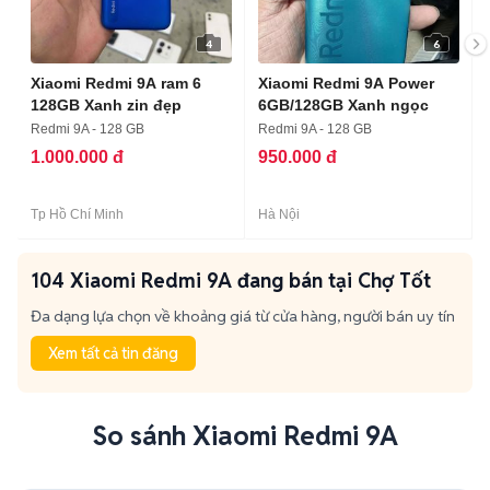
4
6
Xiaomi Redmi 9A ram 6
Xiaomi Redmi 9A Power
128GB Xanh zin đẹp
6GB/128GB Xanh ngọc
Redmi 9A - 128 GB
Redmi 9A - 128 GB
1.000.000 đ
950.000 đ
Tp Hồ Chí Minh
Hà Nội
104 Xiaomi Redmi 9A đang bán tại Chợ Tốt
Đa dạng lựa chọn về khoảng giá từ cửa hàng, người bán uy tín
Xem tất cả tin đăng
So sánh Xiaomi Redmi 9A