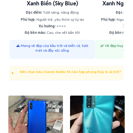
Xanh Biển (Sky Blue)
Xanh Ngọc 
Đặc điểm:
Tươi sáng, năng động
Đặc điểm:
Phù hợp:
Người trẻ, yêu thích sự tự do
Phù hợp:
Người yêu
Xu hướng:
⭐⭐⭐⭐
Xu hư
Độ bền màu:
Cao, che vết bẩn tốt
Độ bền màu:
C
🌊 Mang vẻ đẹp của bầu trời và biển cả, tươi
🌿 Vẻ đẹp huyền bí 
mát và đầy sức sống.
từ mà
Nên chọn màu Xiaomi Redmi 9A nào hợp phong thủy & cá tính?