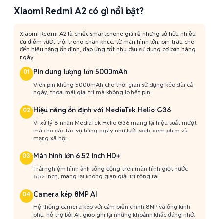
Xiaomi Redmi A2 có gì nổi bật?
Xiaomi Redmi A2 là chiếc smartphone giá rẻ nhưng sở hữu nhiều
ưu điểm vượt trội trong phân khúc, từ màn hình lớn, pin trâu cho
đến hiệu năng ổn định, đáp ứng tốt nhu cầu sử dụng cơ bản hàng
ngày.
Pin dung lượng lớn 5000mAh
01
Viên pin khủng 5000mAh cho thời gian sử dụng kéo dài cả
ngày, thoải mái giải trí mà không lo hết pin.
Hiệu năng ổn định với MediaTek Helio G36
02
Vi xử lý 8 nhân MediaTek Helio G36 mang lại hiệu suất mượt
mà cho các tác vụ hàng ngày như lướt web, xem phim và
mạng xã hội.
Màn hình lớn 6.52 inch HD+
03
Trải nghiệm hình ảnh sống động trên màn hình giọt nước
6.52 inch, mang lại không gian giải trí rộng rãi.
Camera kép 8MP AI
04
Hệ thống camera kép với cảm biến chính 8MP và ống kính
phụ, hỗ trợ bởi AI, giúp ghi lại những khoảnh khắc đáng nhớ.