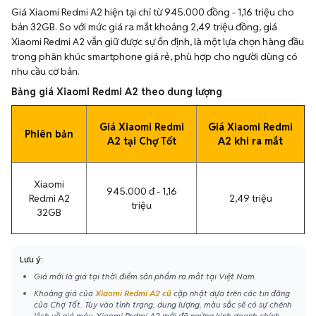
Giá Xiaomi Redmi A2 hiện tại chỉ từ 945.000 đồng - 1,16 triệu cho
bản 32GB. So với mức giá ra mắt khoảng 2,49 triệu đồng, giá
Xiaomi Redmi A2 vẫn giữ được sự ổn định, là một lựa chọn hàng đầu
trong phân khúc smartphone giá rẻ, phù hợp cho người dùng có
nhu cầu cơ bản.
Bảng giá Xiaomi Redmi A2 theo dung lượng
Giá Xiaomi Redmi
Giá Xiaomi Redmi
Phiên bản
A2 tại Chợ Tốt
A2 khi ra mắt
Xiaomi
945.000 đ - 1,16
Redmi A2
2,49 triệu
triệu
32GB
Lưu ý:
Giá mới là giá tại thời điểm sản phẩm ra mắt tại Việt Nam.
Khoảng giá của
Xiaomi Redmi A2 cũ
cập nhật dựa trên các tin đăng
của Chợ Tốt. Tùy vào tình trạng, dung lượng, màu sắc sẽ có sự chênh
lệch về giá máy. Xiaomi Redmi A2 mới đã ngừng kinh doanh chính