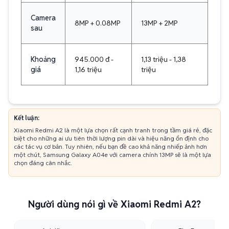
Camera
8MP + 0.08MP
13MP + 2MP
sau
Khoảng
945.000 đ -
1,13 triệu - 1,38
giá
1,16 triệu
triệu
Kết luận:
Xiaomi Redmi A2 là một lựa chọn rất cạnh tranh trong tầm giá rẻ, đặc
biệt cho những ai ưu tiên thời lượng pin dài và hiệu năng ổn định cho
các tác vụ cơ bản. Tuy nhiên, nếu bạn đề cao khả năng nhiếp ảnh hơn
một chút, Samsung Galaxy A04e với camera chính 13MP sẽ là một lựa
chọn đáng cân nhắc.
Người dùng nói gì về Xiaomi Redmi A2?