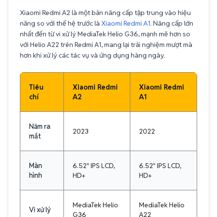
Xiaomi Redmi A2 là một bản nâng cấp tập trung vào hiệu
năng so với thế hệ trước là
Xiaomi Redmi A1
. Nâng cấp lớn
nhất đến từ vi xử lý MediaTek Helio G36, mạnh mẽ hơn so
với Helio A22 trên Redmi A1, mang lại trải nghiệm mượt mà
hơn khi xử lý các tác vụ và ứng dụng hàng ngày.
Tiêu
Xiaomi Redmi
Xiaomi Redmi
chí
A2
A1
Năm ra
2023
2022
mắt
Màn
6.52" IPS LCD,
6.52" IPS LCD,
hình
HD+
HD+
MediaTek Helio
MediaTek Helio
Vi xử lý
G36
A22