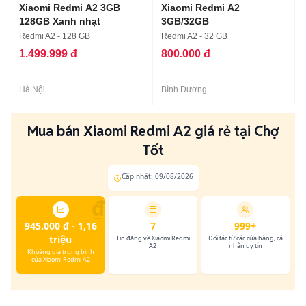
Xiaomi Redmi A2 3GB
Xiaomi Redmi A2
128GB Xanh nhạt
3GB/32GB
Redmi A2 - 128 GB
Redmi A2 - 32 GB
1.499.999 đ
800.000 đ
Hà Nội
Bình Dương
Mua bán Xiaomi Redmi A2 giá rẻ tại Chợ
Tốt
Cập nhật: 09/08/2026
₫
945.000 đ - 1,16
7
999+
triệu
Tin đăng về Xiaomi Redmi
Đối tác từ các cửa hàng, cá
A2
nhân uy tín
Khoảng giá trung bình
của Xiaomi Redmi A2