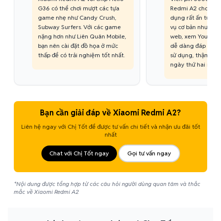
G36 có thể chơi mượt các tựa
Redmi A2 cho thời
game nhẹ như Candy Crush,
dụng rất ấn tượng.
Subway Surfers. Với các game
vụ cơ bản như nghe
nặng hơn như Liên Quân Mobile,
web, xem YouTube
bạn nên cài đặt đồ họa ở mức
dễ dàng đáp ứng 
thấp để có trải nghiệm tốt nhất.
sử dụng, thậm chí
ngày thứ hai nếu d
Bạn cần giải đáp về Xiaomi Redmi A2?
Liên hệ ngay với Chị Tốt để được tư vấn chi tiết và nhận ưu đãi tốt
nhất
Chat với Chị Tốt ngay
Gọi tư vấn ngay
*Nội dung được tổng hợp từ các câu hỏi người dùng quan tâm và thắc
mắc về Xiaomi Redmi A2