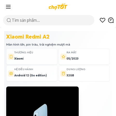
Xiaomi Redmi A2
Màn hình lớn, pin trâu, trải nghiệm mượt mà
THƯƠNG HIỆU
RA MẮT
Xiaomi
05/2023
HỆ ĐIỀU HÀNH
DUNG LƯỢNG
Android 12 (Go edition)
32GB