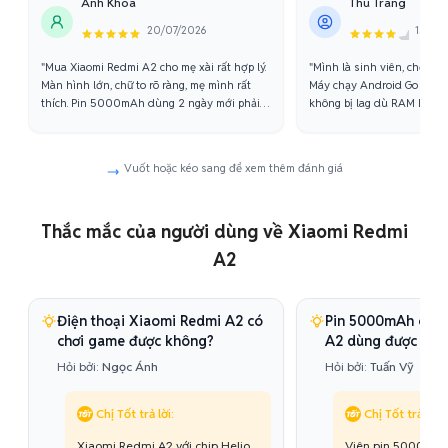
Anh Khoa
Thu Trang
20/07/2026
15/06
"Mua Xiaomi Redmi A2 cho mẹ xài rất hợp lý.
"Mình là sinh viên, chọn Re
Màn hình lớn, chữ to rõ ràng, mẹ mình rất
Máy chạy Android Go nên 
thích. Pin 5000mAh dùng 2 ngày mới phải
không bị lag dù RAM không
sạc. Quá ổn cho một chiếc máy giá rẻ."
web, học online, xem Youtub
Vuốt hoặc kéo sang để xem thêm đánh giá
Thắc mắc của người dùng về Xiaomi Redmi
A2
Điện thoại Xiaomi Redmi A2 có
Pin 5000mAh của 
chơi game được không?
A2 dùng được bao
Hỏi bởi:
Ngọc Ánh
Hỏi bởi:
Tuấn Vỹ
Chị Tốt trả lời:
Chị Tốt trả lời:
Xiaomi Redmi A2 với chip Helio
Viên pin 5000mAh