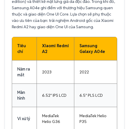
edition) và thiết kế mặt lưng giả da độc đáo. Trong khi đó,
Samsung A04e ghi điểm với thương hiệu Samsung quen
thuộc và giao diện One UI Core. Lựa chọn sẽ phụ thuộc
vào ưu tiên của bạn: trải nghiệm Android gốc của Xiaomi
Redmi A2 hay giao diện One UI của Samsung.
Tiêu
Xiaomi Redmi
Samsung
chí
A2
Galaxy A04e
Năm ra
2023
2022
mắt
Màn
6.52" IPS LCD
6.5" PLS LCD
hình
MediaTek
MediaTek Helio
Vi xử lý
Helio G36
P35