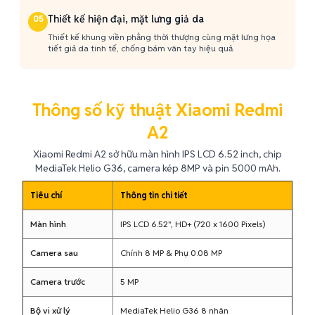
Thiết kế hiện đại, mặt lưng giả da
05
Thiết kế khung viền phẳng thời thượng cùng mặt lưng họa
tiết giả da tinh tế, chống bám vân tay hiệu quả.
Thông số kỹ thuật Xiaomi Redmi
A2
Xiaomi Redmi A2 sở hữu màn hình IPS LCD 6.52 inch, chip
MediaTek Helio G36, camera kép 8MP và pin 5000 mAh.
Tiêu chí
Thông tin chi tiết
Màn hình
IPS LCD 6.52", HD+ (720 x 1600 Pixels)
Camera sau
Chính 8 MP & Phụ 0.08 MP
Camera trước
5 MP
Bộ vi xử lý
MediaTek Helio G36 8 nhân