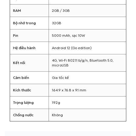
RAM
2GB / 3GB
Bộ nhớ trong
32GB
Pin
5000 mAh, sạc 10W
Hệ điều hành
Android 12 (Go edition)
4G, Wi-Fi 802.11 b/g/n, Bluetooth 5.0,
Kết nối
microUSB
Cảm biến
Gia tốc kế
Kích thước
164.9 x 76.8 x 9.1 mm
Trọng lượng
192g
Chống nước
Không