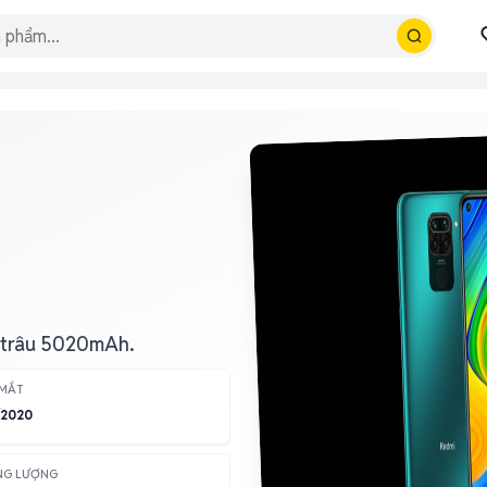
n trâu 5020mAh.
 MẮT
/2020
NG LƯỢNG