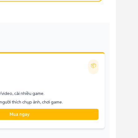
📦
h/video, cài nhiều game.
, người thích chụp ảnh, chơi game.
Mua ngay