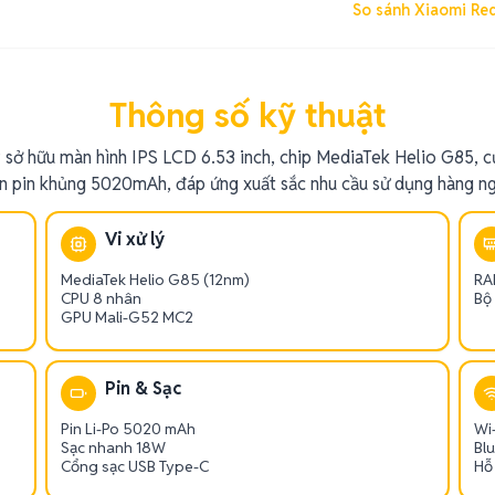
So sánh Xiaomi Red
Thông số kỹ thuật
sở hữu màn hình IPS LCD 6.53 inch, chip MediaTek Helio G85,
ên pin khủng 5020mAh, đáp ứng xuất sắc nhu cầu sử dụng hàng ng
Vi xử lý
MediaTek Helio G85 (12nm)
RA
CPU 8 nhân
Bộ
GPU Mali-G52 MC2
Pin & Sạc
Pin Li-Po 5020 mAh
Wi-
Sạc nhanh 18W
Bl
Cổng sạc USB Type-C
Hỗ