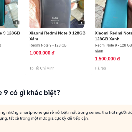
6
6
e 9 128GB
Xiaomi Redmi Note 9 128GB
Xiaomi Redmi Not
Xám
128GB Xanh
B
Redmi Note 9 - 128 GB
Redmi Note 9 - 128 GB
hành
1.000.000 đ
1.500.000 đ
Tp Hồ Chí Minh
Hà Nội
9 có gì khác biệt?
ong những smartphone giá rẻ nổi bật nhất trong series, thu hút người d
ụng, tất cả trong một mức giá cực kỳ dễ tiếp cận.