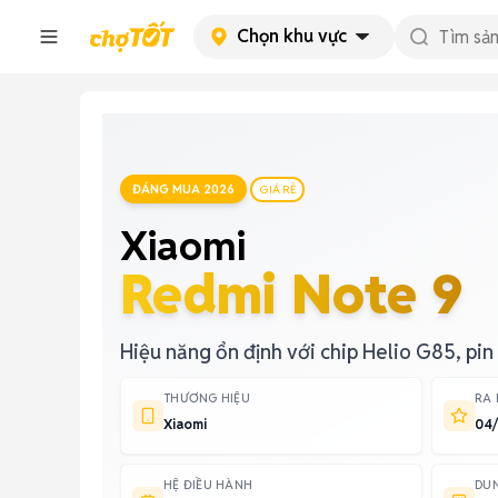
Chọn khu vực
ĐÁNG MUA 2026
GIÁ RẺ
Xiaomi
Redmi Note 9
Hiệu năng ổn định với chip Helio G85, pi
THƯƠNG HIỆU
RA
Xiaomi
04
HỆ ĐIỀU HÀNH
DU