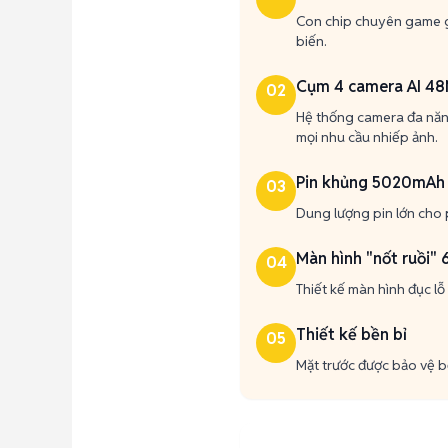
Con chip chuyên game gi
biến.
Cụm 4 camera AI 4
02
Hệ thống camera đa năn
mọi nhu cầu nhiếp ảnh.
Pin khủng 5020mAh
03
Dung lượng pin lớn cho 
Màn hình "nốt ruồi" 
04
Thiết kế màn hình đục lỗ 
Thiết kế bền bỉ
05
Mặt trước được bảo vệ bở