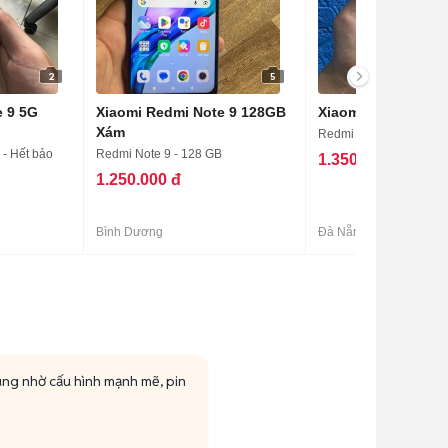
2
5
e 9 5G
Xiaomi Redmi Note 9 128GB
Xiaomi Redmi Note
Xám
Redmi Note 9 - 64 GB
 - Hết bảo
Redmi Note 9 - 128 GB
1.350.000 đ
1.250.000 đ
Bình Dương
Đà Nẵng
ùng nhờ cấu hình mạnh mẽ, pin