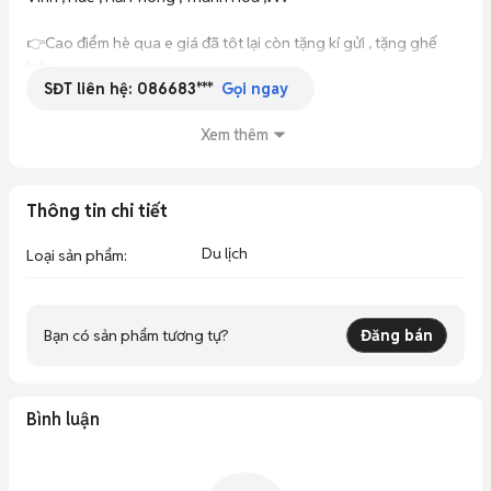
👉Cao điểm hè qua e giá đã tôt lại còn tặng kí gửi , tặng ghế 
trên 

SĐT liên hệ:
086683***
Gọi ngay
Nội địa hay quốc tế đều có kh nha 

Xem thêm
👉Nhận hoàn đổi VJ xuất các kênh 

👉Hỗ trợ sau xuất mọi lúc kh cần 

Thông tin chi tiết
Lịch bay có rồi ib em Thương tv thoải mái nhé ạ 🥰
Du lịch
Loại sản phẩm
:
Bạn có sản phẩm tương tự?
Đăng bán
Bình luận