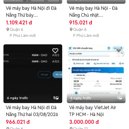
Vé máy bay Hà Nội đi Đà
Vé máy bay Hà Nội - Đà
Nẵng Thứ bảy
Nẵng Chủ nhật
01/08/2026
02/08/2026
1.109.421 đ
915.021 đ
Quận 6
Quận 6
P. Phú Lâm mới
P. Phú Lâm mới
6 ngày trước
5
6 ngày trước
1
Vé máy bay Hà Nội đi Đà
Vé máy bay VietJet Air
Nẵng Thứ hai 03/08/2026
TP HCM - Hà Nội
966.021 đ
3.000.000 đ
Quận 6
Quận 12