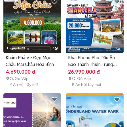
1 ngày trước
1
4 ngày trước
3
Khám Phá Vẻ Đẹp Mộc
Khai Phong Phủ Dấu Ấn
Châu Mai Châu Hòa Bình
Bao Thanh Thiên Trung
Hoa
4.690.000 đ
26.990.000 đ
Q. Gò Vấp
Q. Gò Vấp
P. An Hội Tây mới
P. An Hội Tây mới