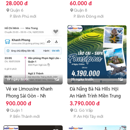
Linh Đông
28.000 đ
60.000 đ
Quận 6
Quận 8
P. Bình Phú mới
P. Bình Đông mới
19 ngày trước
1
25 ngày trước
1
Vé xe Limousine Khanh
Đà Nẵng Bà Nà Hills Hội
Phong Sài Gòn - Nh
An Hành Trình Miền Trung
900.000 đ
3.790.000 đ
Quận 1
Q. Gò Vấp
P. Bến Thành mới
P. An Hội Tây mới