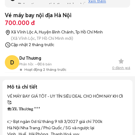
Xem thêm
Thông tin mang tính tham khảo và bạn không thể liên hệ
với người bán. Bạn hãy tham khảo thêm các tin đăng
Vé máy bay nội địa Hà Nội
tương tự khác dưới đây nhé!
700.000 đ
Xã Vĩnh Lộc A, Huyện Bình Chánh, Tp Hồ Chí Minh
(Xã Vĩnh Lộc, TP Hồ Chí Minh mới)
Cập nhật
2 tháng trước
Dư Thương
D
Phản hồi:
--
0
Đã bán
0
đánh giá
Hoạt động 2 tháng trước
Mô tả chi tiết
VÉ MÁY BAY GIÁ TÔT - UY TÍN SIÊU DEAL CHO HÔM NAY KH ƠI 
🥰

☎️/𝐙𝐋 𝐓𝐡ươ𝐧𝐠 *** 

👉 Bạt ngàn 0d từ tháng 9 tới 3/2027 giá chỉ 700k 

Hà Nội Nha Trang / Phú Quốc / SG và ngược lại 

Vinh , Huế , Hải Phòng , Thanh Hoá ,vvv 
