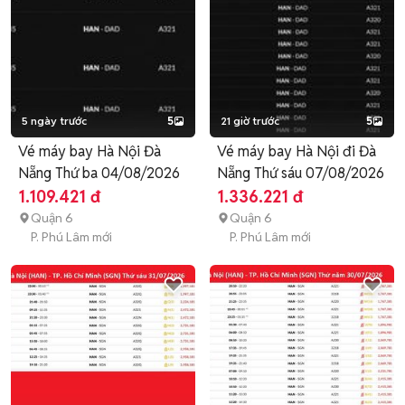
5 ngày trước
5
21 giờ trước
5
Vé máy bay Hà Nội Đà
Vé máy bay Hà Nội đi Đà
Nẵng Thứ ba 04/08/2026
Nẵng Thứ sáu 07/08/2026
1.109.421 đ
1.336.221 đ
Quận 6
Quận 6
P. Phú Lâm mới
P. Phú Lâm mới