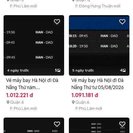
P. Phú Lâm mới
P. Đông Hưng Thuận mới
4 ngày trước
5
5 ngày trước
4
Vé máy bay Hà Nội đi Đà
Vé máy bay Hà Nội đi Đà
Nẵng Thứ năm
Nẵng Thứ tư 05/08/2026
06/08/2026
1.012.221 đ
1.091.181 đ
Quận 6
Quận 6
P. Phú Lâm mới
P. Phú Lâm mới