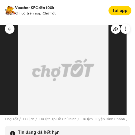
Voucher KFC đến 100k
Tải app
Chỉ có trên app Chợ Tốt
Chợ Tốt
Du lịch
Du lịch Tp Hồ Chí Minh
Du lịch Huyện Bình Chánh
Vé
Tin đăng đã hết hạn