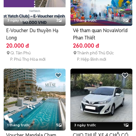
3 ngày trước
2
1 tháng trước
3
E-Voucher Du thuyền Hạ
Vé tham quan NovaWorld
Long
Phan Thiết
20.000 đ
260.000 đ
Q. Tân Phú
Thành phố Thủ Đức
P. Phú Thọ Hòa mới
P. Hiệp Bình mới
1 tháng trước
5
3 ngày trước
1
Voucher Mandala Cham
CHO THUÊ XE 4 CHỖ CÓ