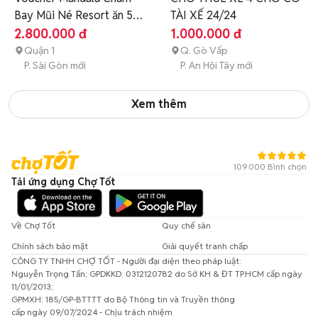
Bay Mũi Né Resort ăn 5
TÀI XẾ 24/24
bữa
2.800.000 đ
1.000.000 đ
Quận 1
Q. Gò Vấp
P. Sài Gòn mới
P. An Hội Tây mới
Xem thêm
109.000 Bình chọn
Tải ứng dụng Chợ Tốt
Về Chợ Tốt
Quy chế sàn
Chính sách bảo mật
Giải quyết tranh chấp
CÔNG TY TNHH CHỢ TỐT - Người đại diện theo pháp luật:
Nguyễn Trọng Tấn; GPDKKD: 0312120782 do Sở KH & ĐT TP.HCM cấp ngày
11/01/2013;
GPMXH: 185/GP-BTTTT do Bộ Thông tin và Truyền thông
cấp ngày 09/07/2024 - Chịu trách nhiệm