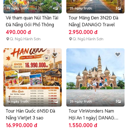
19 ngày trước
4
25 ngày trước
3
Vé tham quan Núi Thần Tài
Tour Măng Đen 3N2Đ Đà
Đà Nẵng Gói Phổ Thông
Nẵng| DANAGO Travel
490.000 đ
2.950.000 đ
Q. Ngũ Hành Sơn
Q. Ngũ Hành Sơn
16 ngày trước
1
25 ngày trước
3
Tour Hàn Quốc 6N5Đ Đà
Tour VinWonders Nam
Nẵng Vietjet 3 sao
Hội An 1 ngày| DANAGO
Travel
16.990.000 đ
1.550.000 đ