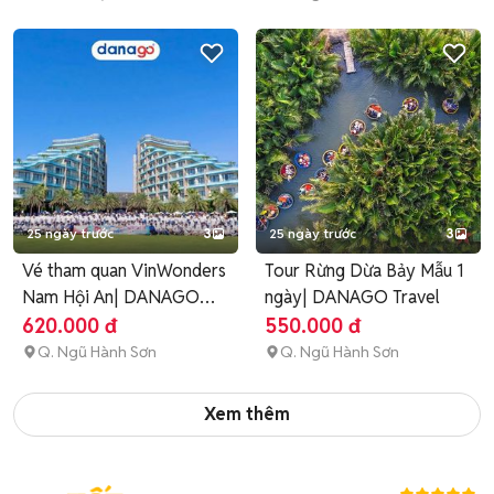
25 ngày trước
3
25 ngày trước
3
Vé tham quan VinWonders
Tour Rừng Dừa Bảy Mẫu 1
Nam Hội An| DANAGO
ngày| DANAGO Travel
Travel
620.000 đ
550.000 đ
Q. Ngũ Hành Sơn
Q. Ngũ Hành Sơn
Xem thêm