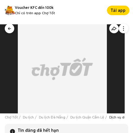
Voucher KFC đến 100k
Tải app
Chỉ có trên app Chợ Tốt
Chợ Tốt
Du lịch
Du lịch Đà Nẵng
Du lịch Quận Cẩm Lệ
Dịch vụ du lị
Tin đăng đã hết hạn