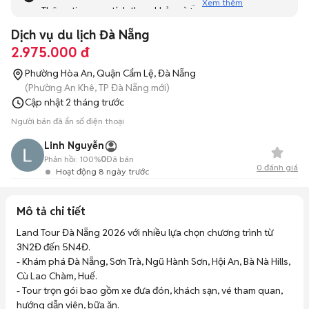
Xem thêm
Thông tin mang tính tham khảo và bạn không thể liên hệ
với người bán. Bạn hãy tham khảo thêm các tin đăng
Dịch vụ du lịch Đà Nẵng
tương tự khác dưới đây nhé!
2.975.000 đ
Phường Hòa An, Quận Cẩm Lệ, Đà Nẵng
(Phường An Khê, TP Đà Nẵng mới)
Cập nhật
2 tháng trước
Người bán đã ẩn số điện thoại
Linh Nguyễn
Phản hồi:
100%
0
Đã bán
0
đánh giá
Hoạt động 8 ngày trước
Mô tả chi tiết
Land Tour Đà Nẵng 2026 với nhiều lựa chọn chương trình từ 
3N2Đ đến 5N4Đ.

- Khám phá Đà Nẵng, Sơn Trà, Ngũ Hành Sơn, Hội An, Bà Nà Hills, 
Cù Lao Chàm, Huế.

- Tour trọn gói bao gồm xe đưa đón, khách sạn, vé tham quan, 
hướng dẫn viên, bữa ăn.
