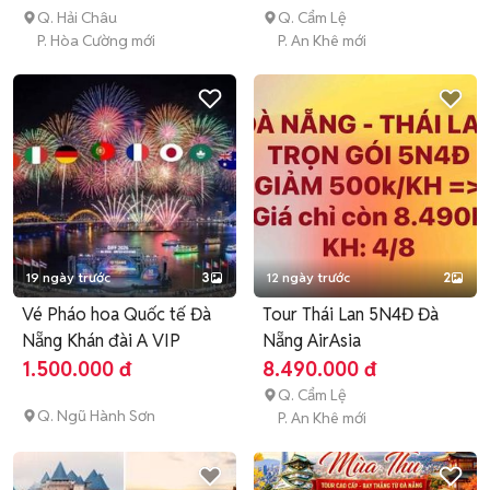
Q. Hải Châu
Q. Cẩm Lệ
P. Hòa Cường mới
P. An Khê mới
19 ngày trước
3
12 ngày trước
2
Vé Pháo hoa Quốc tế Đà
Tour Thái Lan 5N4Đ Đà
Nẵng Khán đài A VIP
Nẵng AirAsia
1.500.000 đ
8.490.000 đ
Q. Cẩm Lệ
Q. Ngũ Hành Sơn
P. An Khê mới