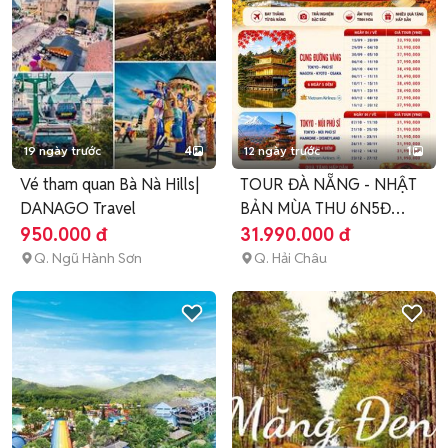
19 ngày trước
4
12 ngày trước
1
Vé tham quan Bà Nà Hills|
TOUR ĐÀ NẴNG - NHẬT
DANAGO Travel
BẢN MÙA THU 6N5Đ
2026
950.000 đ
31.990.000 đ
Q. Ngũ Hành Sơn
Q. Hải Châu