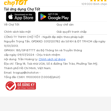
109.000 Bình chọn
Tải ứng dụng Chợ Tốt
Về Chợ Tốt
Quy chế sàn
Chính sách bảo mật
Giải quyết tranh chấp
CÔNG TY TNHH CHỢ TỐT - Người đại diện theo pháp luật:
Nguyễn Trọng Tấn; GPDKKD: 0312120782 do Sở KH & ĐT TP.HCM cấp ngày
11/01/2013;
GPMXH: 185/GP-BTTTT do Bộ Thông tin và Truyền thông
cấp ngày 09/07/2024 - Chịu trách nhiệm
nội dung: Trần Hoàng Ly.
Chính sách sử dụng
Địa chỉ: Tầng 18, Toà nhà UOA, Số 6 đường Tân Trào, Phường Tân Mỹ,
Thành phố Hồ Chí Minh, Việt Nam;
Email: trogiup@chotot.vn -
Tổng đài CSKH: 19003003 (1.000đ/phút)