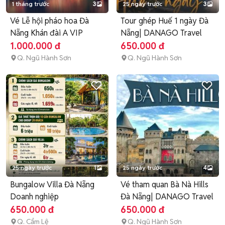
1 tháng trước
3
25 ngày trước
3
Vé Lễ hội pháo hoa Đà
Tour ghép Huế 1 ngày Đà
Nẵng Khán đài A VIP
Nẵng| DANAGO Travel
1.000.000 đ
650.000 đ
Q. Ngũ Hành Sơn
Q. Ngũ Hành Sơn
25 ngày trước
1
25 ngày trước
4
Bungalow Villa Đà Nẵng
Vé tham quan Bà Nà Hills
Doanh nghiệp
Đà Nẵng| DANAGO Travel
650.000 đ
650.000 đ
Q. Cẩm Lệ
Q. Ngũ Hành Sơn