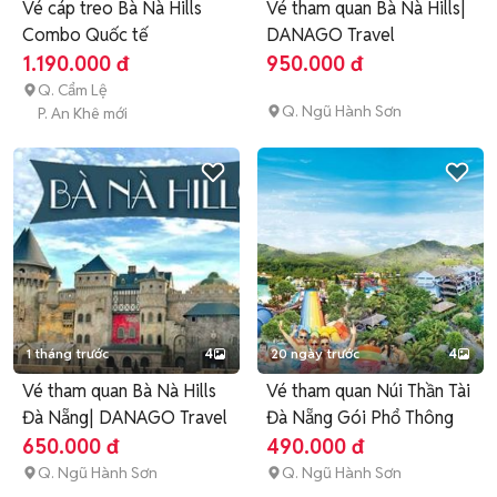
Vé cáp treo Bà Nà Hills
Vé tham quan Bà Nà Hills|
Combo Quốc tế
DANAGO Travel
1.190.000 đ
950.000 đ
Q. Cẩm Lệ
Q. Ngũ Hành Sơn
P. An Khê mới
1 tháng trước
4
20 ngày trước
4
Vé tham quan Bà Nà Hills
Vé tham quan Núi Thần Tài
Đà Nẵng| DANAGO Travel
Đà Nẵng Gói Phổ Thông
650.000 đ
490.000 đ
Q. Ngũ Hành Sơn
Q. Ngũ Hành Sơn