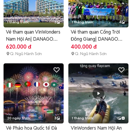
1 tháng trước
3
1 tháng trước
4
Vé tham quan VinWonders
Vé tham quan Cổng Trời
Nam Hội An| DANAGO
Đông Giang| DANAGO
Travel
Travel
620.000 đ
400.000 đ
Q. Ngũ Hành Sơn
Q. Ngũ Hành Sơn
20 ngày trước
3
1 tháng trước
1
Vé Pháo hoa Quốc tế Đà
VinWonders Nam Hội An