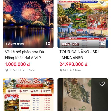
1 tháng trước
3
1 ngày trước
1
Vé Lễ hội pháo hoa Đà
TOUR ĐÀ NẴNG - SRI
Nẵng Khán đài A VIP
LANKA 6N5Đ
1.000.000 đ
24.990.000 đ
Q. Ngũ Hành Sơn
Q. Hải Châu