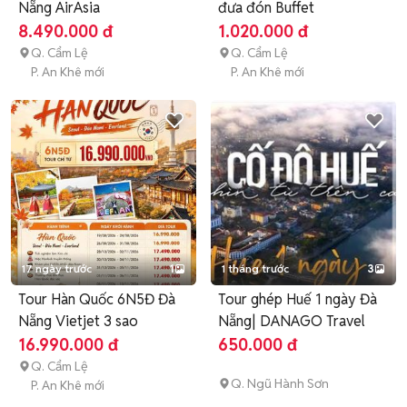
Nẵng AirAsia
đưa đón Buffet
8.490.000 đ
1.020.000 đ
Q. Cẩm Lệ
Q. Cẩm Lệ
P. An Khê mới
P. An Khê mới
17 ngày trước
1
1 tháng trước
3
Tour Hàn Quốc 6N5Đ Đà
Tour ghép Huế 1 ngày Đà
Nẵng Vietjet 3 sao
Nẵng| DANAGO Travel
16.990.000 đ
650.000 đ
Q. Cẩm Lệ
Q. Ngũ Hành Sơn
P. An Khê mới