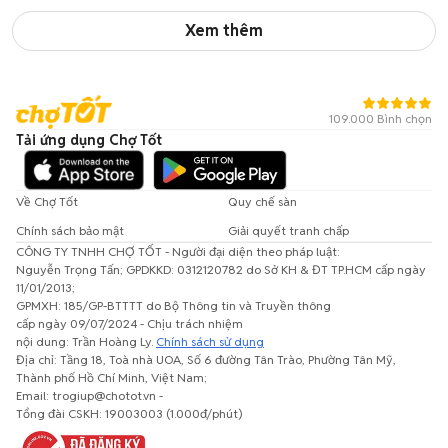
Xem thêm
109.000 Bình chọn
Tải ứng dụng Chợ Tốt
Về Chợ Tốt
Quy chế sàn
Chính sách bảo mật
Giải quyết tranh chấp
CÔNG TY TNHH CHỢ TỐT - Người đại diện theo pháp luật:
Nguyễn Trọng Tấn; GPDKKD: 0312120782 do Sở KH & ĐT TP.HCM cấp ngày
11/01/2013;
GPMXH: 185/GP-BTTTT do Bộ Thông tin và Truyền thông
cấp ngày 09/07/2024 - Chịu trách nhiệm
nội dung: Trần Hoàng Ly.
Chính sách sử dụng
Địa chỉ: Tầng 18, Toà nhà UOA, Số 6 đường Tân Trào, Phường Tân Mỹ,
Thành phố Hồ Chí Minh, Việt Nam;
Email: trogiup@chotot.vn -
Tổng đài CSKH: 19003003 (1.000đ/phút)