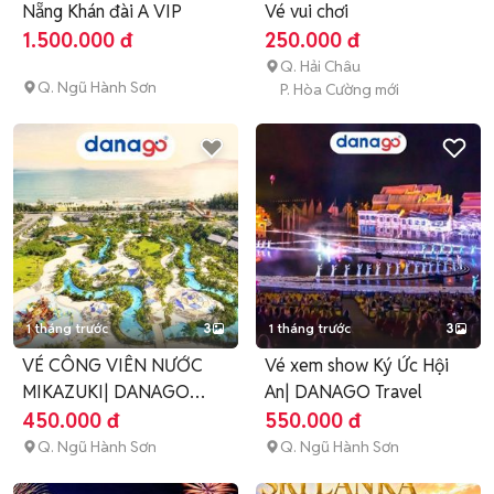
Nẵng Khán đài A VIP
Vé vui chơi
1.500.000 đ
250.000 đ
Q. Hải Châu
Q. Ngũ Hành Sơn
P. Hòa Cường mới
1 tháng trước
3
1 tháng trước
3
VÉ CÔNG VIÊN NƯỚC
Vé xem show Ký Ức Hội
MIKAZUKI| DANAGO
An| DANAGO Travel
Travel
450.000 đ
550.000 đ
Q. Ngũ Hành Sơn
Q. Ngũ Hành Sơn