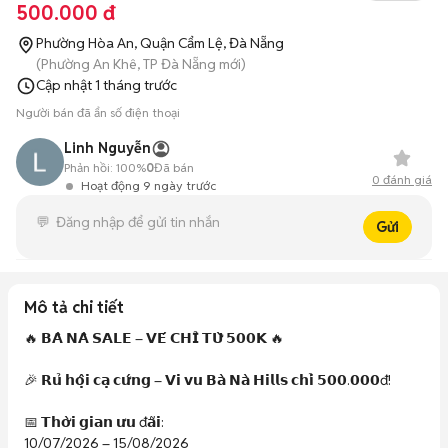
500.000 đ
Phường Hòa An, Quận Cẩm Lệ, Đà Nẵng
(Phường An Khê, TP Đà Nẵng mới)
Cập nhật
1 tháng trước
Người bán đã ẩn số điện thoại
Linh Nguyễn
Phản hồi:
100%
0
Đã bán
0
đánh giá
Hoạt động 9 ngày trước
Gửi
Mô tả chi tiết
🔥 𝗕𝗔̀ 𝗡𝗔̀ 𝗦𝗔𝗟𝗘 – 𝗩𝗘́ 𝗖𝗛𝗜̉ 𝗧𝗨̛̀ 𝟱𝟬𝟬𝗞 🔥

🎉 𝗥𝘂̉ 𝗵𝗼̣̂𝗶 𝗰𝗮̣ 𝗰𝘂̛́𝗻𝗴 – 𝗩𝗶 𝘃𝘂 𝗕𝗮̀ 𝗡𝗮̀ 𝗛𝗶𝗹𝗹𝘀 𝗰𝗵𝗶̉ 𝟱𝟬𝟬.𝟬𝟬𝟬đ!

📅 𝗧𝗵𝗼̛̀𝗶 𝗴𝗶𝗮𝗻 𝘂̛𝘂 đ𝗮̃𝗶:

10/07/2026 – 15/08/2026
