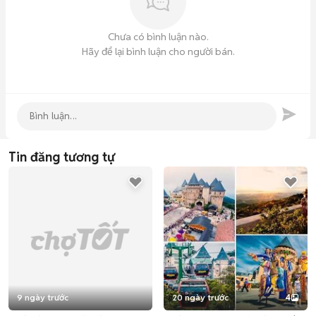
định.

📩 𝗜𝗻𝗯𝗼𝘅 𝗻𝗴𝗮𝘆 đ𝗲̂̉ đ𝗮̣̆𝘁 𝘃𝗲́!

Chưa có bình luận nào.
☎️ 𝗛𝗼𝘁𝗹𝗶𝗻𝗲/𝗭𝗮𝗹𝗼: *** (Ms. Linh)

Hãy để lại bình luận cho người bán.
🔥 𝗦𝗼̂́ 𝗹𝘂̛𝗼̛̣𝗻𝗴 𝘂̛𝘂 đ𝗮̃𝗶 𝗰𝗼́ 𝗵𝗮̣𝗻 – Đ𝗮̣̆𝘁 𝘀𝗼̛́𝗺 đ𝗲̂̉ 𝗴𝗶𝘂̛̃ 𝗴𝗶𝗮́ 𝘁𝗼̂́𝘁 
𝗻𝗵𝗮̂́𝘁!
Tin đăng tương tự
9 ngày trước
20 ngày trước
4