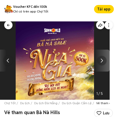
Voucher KFC đến 100k
Tải app
Chỉ có trên app Chợ Tốt
1
/
5
Chợ Tốt
Du lịch
Du lịch Đà Nẵng
Du lịch Quận Cẩm Lệ
Vé tham quan 
Vé tham quan Bà Nà Hills
Lưu