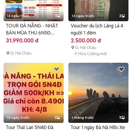
13 ngày trước
1
13 ngày trước
3
TOUR ĐÀ NẴNG - NHẬT
Voucher du lịch Làng Lá 4
BẢN MÙA THU 6N5Đ
người 1 đêm
2026
31.990.000 đ
2.500.000 đ
Q. Hải Châu
Q. Hải Châu
P. Hòa Cường mới
13 ngày trước
2
1 tháng trước
5
Tour Thái Lan 5N4Đ Đà
Tour 1 ngày Bà Nà Hills Xe