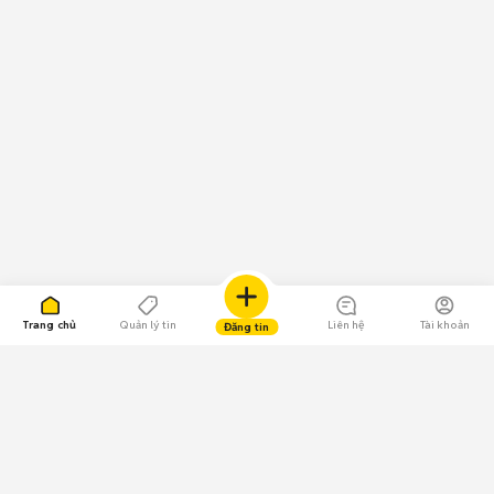
✓ Kiểm tra kỹ vé máy bay trên các trang mạng trước khi mua vé máy
bay từ các công ty dịch vụ du lịch nhé.
✓ Không chuyển khoản, đặt cọc hay trả góp với người mua là cá nhân
hoặc công ty không đáng tin cậy.
✓ Hẹn gặp tại các địa điểm công cộng và thông báo với nhân viên Chợ
Tốt nếu bắt gặp bất kỳ hành vi không trung thực nào.
Chúc các bạn có những trải nghiệm mua bán tuyệt vời trên Chợ Tốt.
Chợ Tốt - Chợ mua bán trực tuyến hàng đầu Việt Nam.
Trang chủ
Quản lý tin
Liên hệ
Tài khoản
Đăng tin
109.000 Bình chọn
Tải ứng dụng Chợ Tốt