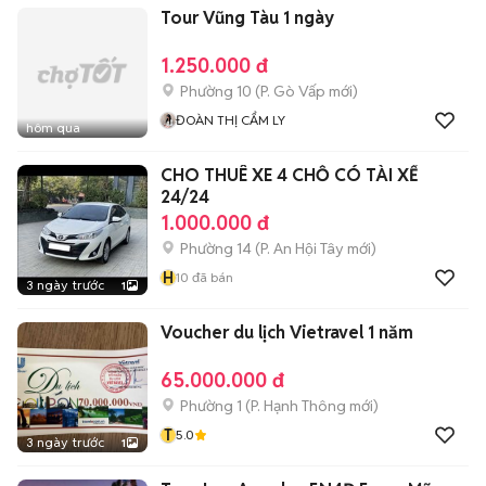
Tour Vũng Tàu 1 ngày
1.250.000 đ
Phường 10
(
P. Gò Vấp
mới)
ĐOÀN THỊ CẨM LY
hôm qua
CHO THUÊ XE 4 CHỖ CÓ TÀI XẾ
24/24
1.000.000 đ
Phường 14
(
P. An Hội Tây
mới)
H
10
đã bán
3 ngày trước
1
Voucher du lịch Vietravel 1 năm
65.000.000 đ
Phường 1
(
P. Hạnh Thông
mới)
T
5.0
3 ngày trước
1