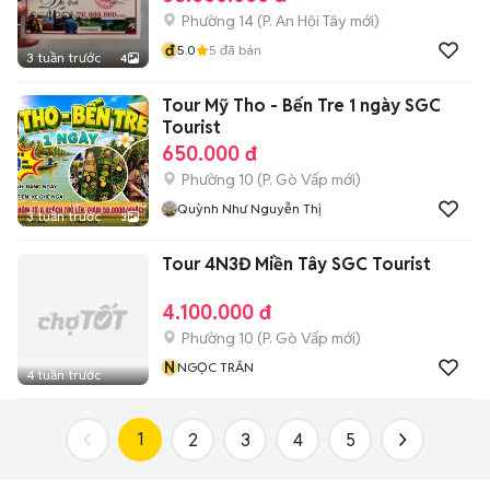
Phường 14
(
P. An Hội Tây
mới)
đ
5.0
5
đã bán
3 tuần trước
4
Tour Mỹ Tho - Bến Tre 1 ngày SGC
Tourist
650.000 đ
Phường 10
(
P. Gò Vấp
mới)
Quỳnh Như Nguyễn Thị
3 tuần trước
3
Tour 4N3Đ Miền Tây SGC Tourist
4.100.000 đ
Phường 10
(
P. Gò Vấp
mới)
N
NGỌC TRÂN
4 tuần trước
1
2
3
4
5