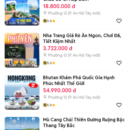
18.800.000 đ
Phường 12
(
P. An Hội Tây
mới)
N
5.0
1 tuần trước
3
Nha Trang Giá Rẻ Ăn Ngon, Chơi Đã,
Tiết Kiệm Nhất
3.722.000 đ
Phường 12
(
P. An Hội Tây
mới)
N
5.0
1 tuần trước
2
Bhutan Khám Phá Quốc Gia Hạnh
Phúc Nhất Thế Giới
54.990.000 đ
Phường 12
(
P. An Hội Tây
mới)
N
5.0
2 tuần trước
4
Mù Cang Chải Thiên Đường Ruộng Bậc
Thang Tây Bắc