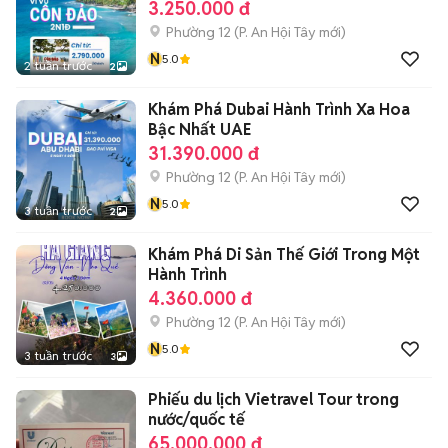
3.250.000 đ
Phường 12
(
P. An Hội Tây
mới)
N
5.0
2 tuần trước
2
Khám Phá Dubai Hành Trình Xa Hoa
Bậc Nhất UAE
31.390.000 đ
Phường 12
(
P. An Hội Tây
mới)
N
5.0
3 tuần trước
2
Khám Phá Di Sản Thế Giới Trong Một
Hành Trình
4.360.000 đ
Phường 12
(
P. An Hội Tây
mới)
N
5.0
3 tuần trước
3
Phiếu du lịch Vietravel Tour trong
nước/quốc tế
65.000.000 đ