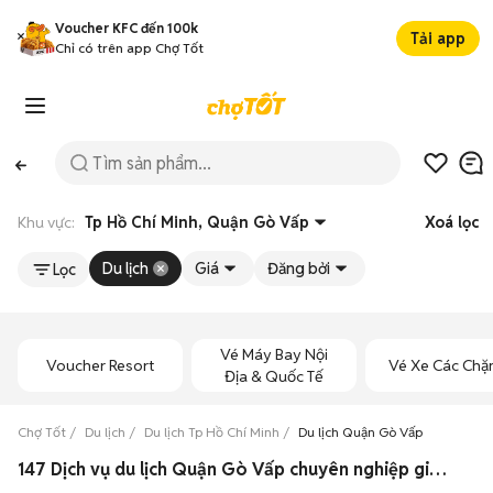
Voucher KFC đến 100k
Tải app
Chỉ có trên app Chợ Tốt
Khu vực:
Tp Hồ Chí Minh, Quận Gò Vấp
Xoá lọc
Du lịch
Giá
Đăng bởi
Lọc
Vé Máy Bay Nội
Voucher Resort
Vé Xe Các Chặ
Địa & Quốc Tế
Chợ Tốt
Du lịch
Du lịch Tp Hồ Chí Minh
Du lịch Quận Gò Vấp
147 Dịch vụ du lịch Quận Gò Vấp chuyên nghiệp giá rẻ