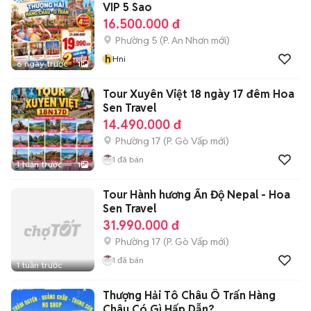
VIP 5 Sao
16.500.000 đ
Phường 5
(
P. An Nhơn
mới)
h
Hni
6 ngày trước
1
Tour Xuyên Việt 18 ngày 17 đêm Hoa
Sen Travel
14.490.000 đ
Phường 17
(
P. Gò Vấp
mới)
1
đã bán
1 tuần trước
1
Tour Hành hương Ấn Độ Nepal - Hoa
Sen Travel
31.990.000 đ
Phường 17
(
P. Gò Vấp
mới)
1
đã bán
1 tuần trước
Thượng Hải Tô Châu Ô Trấn Hàng
Châu Có Gì Hấp Dẫn?