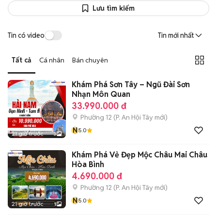
Lưu tìm kiếm
Tin có video
Tin mới nhất
Tất cả
Cá nhân
Bán chuyên
Khám Phá Sơn Tây – Ngũ Đài Sơn
Nhạn Môn Quan
33.990.000 đ
Phường 12
(
P. An Hội Tây
mới)
N
5.0
21 giờ trước
3
Khám Phá Vẻ Đẹp Mộc Châu Mai Châu
Hòa Bình
4.690.000 đ
Phường 12
(
P. An Hội Tây
mới)
N
5.0
21 giờ trước
1