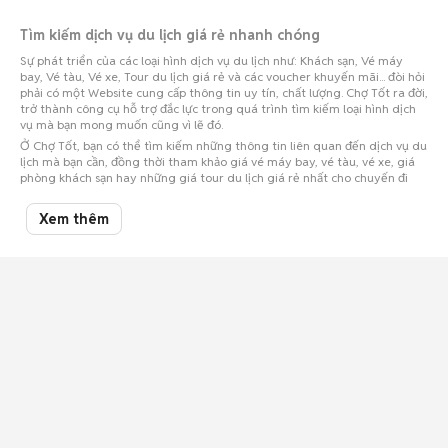
Tìm kiếm dịch vụ du lịch giá rẻ nhanh chóng
Sự phát triển của các loại hình dịch vụ du lịch như: Khách sạn, Vé máy
bay, Vé tàu, Vé xe, Tour du lịch giá rẻ và các voucher khuyến mãi... đòi hỏi
phải có một Website cung cấp thông tin uy tín, chất lượng. Chợ Tốt ra đời,
trở thành công cụ hỗ trợ đắc lực trong quá trình tìm kiếm loại hình dịch
vụ mà bạn mong muốn cũng vì lẽ đó.
Ở Chợ Tốt, bạn có thể tìm kiếm những thông tin liên quan đến dịch vụ du
lịch mà bạn cần, đồng thời tham khảo giá vé máy bay, vé tàu, vé xe, giá
phòng khách sạn hay những giá tour du lịch giá rẻ nhất cho chuyến đi
của bạn. Trường hợp nếu bạn muốn cung cấp hoặc rao bán những tin
đăng về du lịch, chỉ việc đăng tin trên Chợ Tốt, dù đối tượng mà bạn
Xem thêm
hướng đến tại Quận Gò Vấp, họ cũng sẽ tìm thấy được những mẫu tin
chất lượng này.
Tìm kiếm nhanh dịch vụ tại Chợ Tốt
Để kỳ nghỉ của bạn hoàn hảo và trọn vẹn nhất, hãy cùng Chợ Tốt điểm
qua các cách lựa chọn dịch vụ du lịch tốt trên các trang rao vặt Chợ Tốt
nhé.
✓ Tìm kiếm địa điểm du lịch mình mong muốn tới trước khi gọi cho các
nhà cung cấp dịch vụ du lịch để có thể kiểm tra giá cả trên thị trường
trước khi được báo giá.
✓ So sánh giá cả giữa các hãng du lịch với nhau để có thể chọn lựa giá cả
tốt cho gói du lịch của mình.