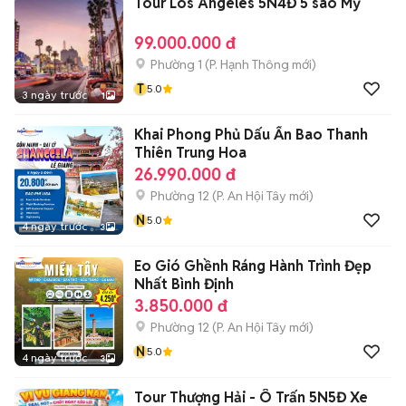
Tour Los Angeles 5N4Đ 5 sao Mỹ
99.000.000 đ
Phường 1
(
P. Hạnh Thông
mới)
T
5.0
3 ngày trước
1
Khai Phong Phủ Dấu Ấn Bao Thanh
Thiên Trung Hoa
26.990.000 đ
Phường 12
(
P. An Hội Tây
mới)
N
5.0
4 ngày trước
3
Eo Gió Ghềnh Ráng Hành Trình Đẹp
Nhất Bình Định
3.850.000 đ
Phường 12
(
P. An Hội Tây
mới)
N
5.0
4 ngày trước
3
Tour Thượng Hải - Ô Trấn 5N5Đ Xe