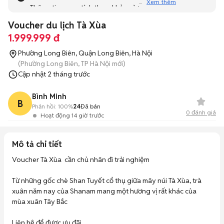
Xem thêm
Thông tin mang tính tham khảo và bạn không thể liên hệ
với người bán. Bạn hãy tham khảo thêm các tin đăng
Voucher du lịch Tà Xùa
tương tự khác dưới đây nhé!
1.999.999 đ
Phường Long Biên, Quận Long Biên, Hà Nội
(Phường Long Biên, TP Hà Nội mới)
Cập nhật
2 tháng trước
Bình Minh
B
Phản hồi:
100%
24
Đã bán
0
đánh giá
Hoạt động 14 giờ trước
Mô tả chi tiết
Voucher Tà Xùa  cần chủ nhân đi trải nghiệm

Từ những gốc chè Shan Tuyết cổ thụ giữa mây núi Tà Xùa, trà 
xuân năm nay của Shanam mang một hương vị rất khác của 
mùa xuân Tây Bắc

Liên hệ để được ưu đãi