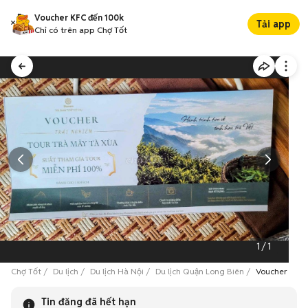
Voucher KFC đến 100k
Tải app
Chỉ có trên app Chợ Tốt
1
/
1
Chợ Tốt
Du lịch
Du lịch Hà Nội
Du lịch Quận Long Biên
Voucher du lị
Tin đăng đã hết hạn