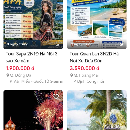
3 ngày trước
1
9 ngày trước
1
Tour Sapa 2N1Đ Hà Nội 3
Tour Quan Lạn 3N2Đ Hà
sao Xe nằm
Nội Xe Đưa Đón
1.900.000 đ
3.590.000 đ
Q. Đống Đa
Q. Hoàng Mai
P. Văn Miếu - Quốc Tử Giám mới
P. Định Công mới