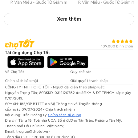
P. Văn Miếu - Quốc Tử Giám mới
P. Văn Miếu - Quốc Tử Giám mớ
Xem thêm
109.000 Bình chọn
Tải ứng dụng Chợ Tốt
Về Chợ Tốt
Quy chế sàn
Chính sách bảo mật
Giải quyết tranh chấp
CÔNG TY TNHH CHỢ TỐT - Người đại diện theo pháp luật:
Nguyễn Trọng Tấn; GPDKKD: 0312120782 do Sở KH & ĐT TP.HCM cấp ngày
11/01/2013;
GPMXH: 185/GP-BTTTT do Bộ Thông tin và Truyền thông
cấp ngày 09/07/2024 - Chịu trách nhiệm
nội dung: Trần Hoàng Ly.
Chính sách sử dụng
Địa chỉ: Tầng 18, Toà nhà UOA, Số 6 đường Tân Trào, Phường Tân Mỹ,
Thành phố Hồ Chí Minh, Việt Nam;
Email: trogiup@chotot.vn -
Tổng đài CSKH: 19003003 (1.000đ/phút)