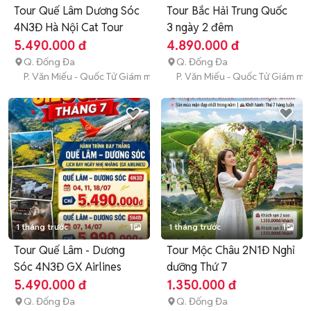
Tour Quế Lâm Dương Sóc
Tour Bắc Hải Trung Quốc
4N3Đ Hà Nội Cat Tour
3 ngày 2 đêm
5.490.000 đ
4.890.000 đ
Q. Đống Đa
Q. Đống Đa
P. Văn Miếu - Quốc Tử Giám mới
P. Văn Miếu - Quốc Tử Giám mớ
1 tháng trước
1
1 tháng trước
1
Tour Quế Lâm - Dương
Tour Mộc Châu 2N1Đ Nghỉ
Sóc 4N3Đ GX Airlines
dưỡng Thứ 7
5.490.000 đ
1.350.000 đ
Q. Đống Đa
Q. Đống Đa