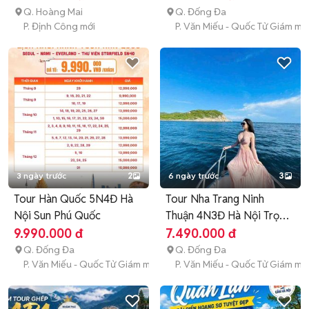
Q. Hoàng Mai
Q. Đống Đa
P. Định Công mới
P. Văn Miếu - Quốc Tử Giám mớ
3 ngày trước
2
6 ngày trước
3
Tour Hàn Quốc 5N4Đ Hà
Tour Nha Trang Ninh
Nội Sun Phú Quốc
Thuận 4N3Đ Hà Nội Trọn
gói
9.990.000 đ
7.490.000 đ
Q. Đống Đa
Q. Đống Đa
P. Văn Miếu - Quốc Tử Giám mới
P. Văn Miếu - Quốc Tử Giám mớ