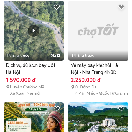
1 tháng trước
3
1 tháng trước
Dịch vụ dù lượn bay đôi
Vé máy bay khứ hồi Hà
Hà Nội
Nội - Nha Trang 4N3Đ
1.590.000 đ
2.250.000 đ
Huyện Chương Mỹ
Q. Đống Đa
Xã Xuân Mai mới
P. Văn Miếu - Quốc Tử Giám mớ