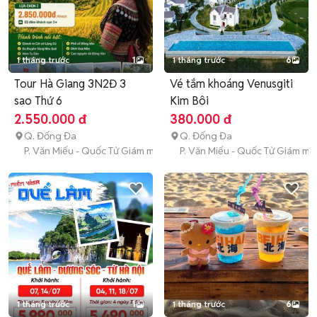
1 tháng trước
1
1 tháng trước
6
Tour Hà Giang 3N2Đ 3
Vé tắm khoáng Venusgiti
sao Thứ 6
Kim Bôi
2.550.000 đ
380.000 đ
Q. Đống Đa
Q. Đống Đa
P. Văn Miếu - Quốc Tử Giám mới
P. Văn Miếu - Quốc Tử Giám mớ
1 tháng trước
1
1 tháng trước
6