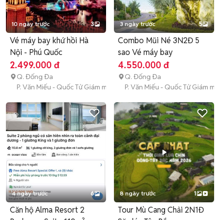
10 ngày trước
3
3 ngày trước
5
Vé máy bay khứ hồi Hà
Combo Mũi Né 3N2Đ 5
Nội - Phú Quốc
sao Vé máy bay
2.499.000 đ
4.550.000 đ
Q. Đống Đa
Q. Đống Đa
P. Văn Miếu - Quốc Tử Giám mới
P. Văn Miếu - Quốc Tử Giám mớ
4 ngày trước
6
8 ngày trước
1
Căn hộ Alma Resort 2
Tour Mù Cang Chải 2N1Đ