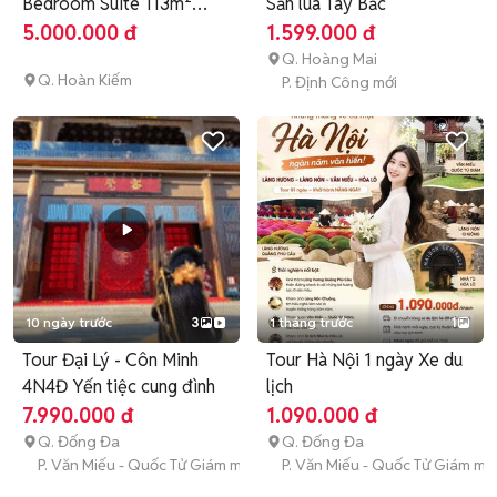
Bedroom Suite 113m²
Săn lúa Tây Bắc
hướngbien
5.000.000 đ
1.599.000 đ
Q. Hoàng Mai
Q. Hoàn Kiếm
P. Định Công mới
10 ngày trước
3
1 tháng trước
1
Tour Đại Lý - Côn Minh
Tour Hà Nội 1 ngày Xe du
4N4Đ Yến tiệc cung đình
lịch
7.990.000 đ
1.090.000 đ
Q. Đống Đa
Q. Đống Đa
P. Văn Miếu - Quốc Tử Giám mới
P. Văn Miếu - Quốc Tử Giám mớ