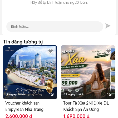
Hãy để lại bình luận cho người bán.
Tin đăng tương tự
9 ngày trước
6
12 ngày trước
1
Voucher khách sạn
Tour Tà Xùa 2N1Đ Xe DL
Empyrean Nha Trang
Khách Sạn Ăn Uống
2.600.000 đ
1.690.000 đ