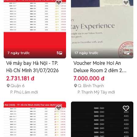
7 ngày trước
5
17 ngày trước
4
Vé máy bay Hà Nội - TP.
Voucher Moire Hoi An
Hồ Chí Minh 31/07/2026
Deluxe Room 2 đêm 2
người
2.731.181 đ
7.000.000 đ
Quận 6
Q. Bình Thạnh
P. Phú Lâm mới
P. Thạnh Mỹ Tây mới