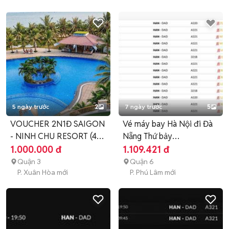
5 ngày trước
2
7 ngày trước
5
VOUCHER 2N1Đ SAIGON
Vé máy bay Hà Nội đi Đà
- NINH CHU RESORT (4
Nẵng Thứ bảy
SAO)
01/08/2026
1.000.000 đ
1.109.421 đ
Quận 3
Quận 6
P. Xuân Hòa mới
P. Phú Lâm mới