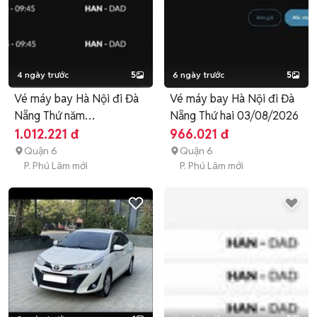
4 ngày trước
5
6 ngày trước
5
Vé máy bay Hà Nội đi Đà
Vé máy bay Hà Nội đi Đà
Nẵng Thứ năm
Nẵng Thứ hai 03/08/2026
06/08/2026
1.012.221 đ
966.021 đ
Quận 6
Quận 6
P. Phú Lâm mới
P. Phú Lâm mới