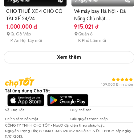
3 ngày trước
1
6 ngày trước
5
CHO THUÊ XE 4 CHỖ CÓ
Vé máy bay Hà Nội - Đà
TÀI XẾ 24/24
Nẵng Chủ nhật
02/08/2026
1.000.000 đ
915.021 đ
Q. Gò Vấp
Quận 6
P. An Hội Tây mới
P. Phú Lâm mới
Xem thêm
109.000 Bình chọn
Tải ứng dụng Chợ Tốt
Về Chợ Tốt
Quy chế sàn
Chính sách bảo mật
Giải quyết tranh chấp
CÔNG TY TNHH CHỢ TỐT - Người đại diện theo pháp luật:
Nguyễn Trọng Tấn; GPDKKD: 0312120782 do Sở KH & ĐT TP.HCM cấp ngày
11/01/2013;