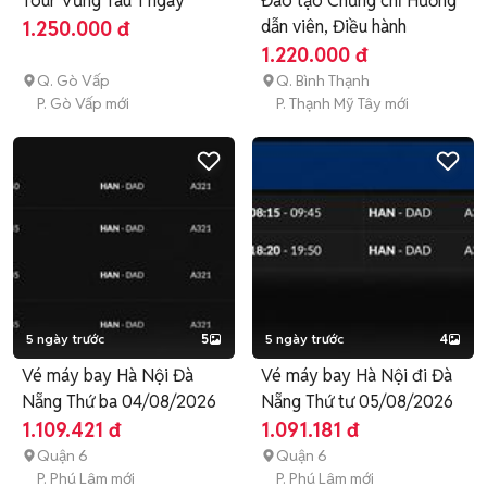
Tour Vũng Tàu 1 ngày
Đào tạo Chứng chỉ Hướng
dẫn viên, Điều hành
1.250.000 đ
1.220.000 đ
Q. Gò Vấp
Q. Bình Thạnh
P. Gò Vấp mới
P. Thạnh Mỹ Tây mới
5 ngày trước
5
5 ngày trước
4
Vé máy bay Hà Nội Đà
Vé máy bay Hà Nội đi Đà
Nẵng Thứ ba 04/08/2026
Nẵng Thứ tư 05/08/2026
1.109.421 đ
1.091.181 đ
Quận 6
Quận 6
P. Phú Lâm mới
P. Phú Lâm mới