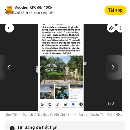
Voucher KFC đến 100k
Tải app
Chỉ có trên app Chợ Tốt
1
/
3
Chợ Tốt
Du lịch
Du lịch Tp Hồ Chí Minh
Du lịch Quận Tân Phú
Dịch vụ
Tin đăng đã hết hạn