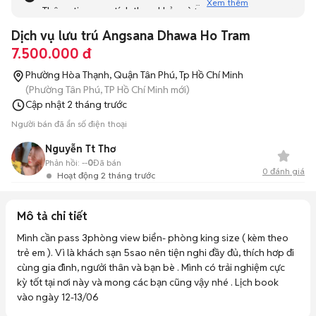
Xem thêm
Thông tin mang tính tham khảo và bạn không thể liên hệ
với người bán. Bạn hãy tham khảo thêm các tin đăng
Dịch vụ lưu trú Angsana Dhawa Ho Tram
tương tự khác dưới đây nhé!
7.500.000 đ
Phường Hòa Thạnh, Quận Tân Phú, Tp Hồ Chí Minh
(Phường Tân Phú, TP Hồ Chí Minh mới)
Cập nhật
2 tháng trước
Người bán đã ẩn số điện thoại
Nguyễn Tt Thơ
Phản hồi:
--
0
Đã bán
0
đánh giá
Hoạt động 2 tháng trước
Mô tả chi tiết
Mình cần pass 3phòng view biển- phòng king size ( kèm theo 
trẻ em ). Vì là khách sạn 5sao nên tiện nghi đầy đủ, thích hơp đi 
cùng gia đình, ngưởi thân và bạn bè . Mình có trải nghiệm cực 
kỳ tốt tại nơi này và mong các bạn cũng vậy nhé . Lịch book 
vào ngày 12-13/06