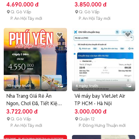
4.690.000 đ
3.850.000 đ
Q. Gò Vấp
Q. Gò Vấp
P. An Hội Tây mới
P. An Hội Tây mới
10 ngày trước
2
6 ngày trước
1
Nha Trang Giá Rẻ Ăn
Vé máy bay VietJet Air
Ngon, Chơi Đã, Tiết Kiệm
TP HCM - Hà Nội
Nhất
3.722.000 đ
3.000.000 đ
Q. Gò Vấp
Quận 12
P. An Hội Tây mới
P. Đông Hưng Thuận mới