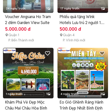
24 ngày trước
1
17 ngày trước
1
Voucher Angsana Ho Tram
Phiếu quà tặng Wink
2 đêm Garden View Suite
Hotels Lưu trú 2 người 1
đêm
5.000.000 đ
500.000 đ
Quận 1
Quận 4
P. Bến Thành mới
P. Vĩnh Hội mới
1 ngày trước
1
4 ngày trước
3
Khám Phá Vẻ Đẹp Mộc
Eo Gió Ghềnh Ráng Hành
Châu Mai Châu Hòa Bình
Trình Đẹp Nhất Bình Định