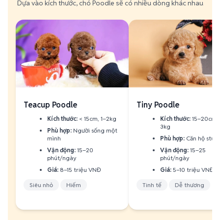
Dựa vào kích thước, chó Poodle sẽ có nhiều dòng khác nhau
Teacup Poodle
Tiny Poodle
Kích thước:
< 15cm, 1–2kg
Kích thước:
15–20cm, 
3kg
Phù hợp:
Người sống một
mình
Phù hợp:
Căn hộ stud
Vận động:
15–20
Vận động:
15–25
phút/ngày
phút/ngày
Giá:
8–15 triệu VNĐ
Giá:
5–10 triệu VNĐ
Siêu nhỏ
Hiếm
Tinh tế
Dễ thương