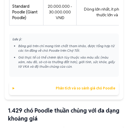
Standard
20.000.000 -
Dòng lớn nhất, ít phổ bi
Poodle (Giant
30.000.000
thước lớn và giá 
Poodle)
VNĐ
Lưu ý:
Bảng giá trên chỉ mang tính chất tham khảo, được tổng hợp từ
các tin đăng về chó Poodle trên Chợ Tốt.
Giá thực tế có thể chênh lệch tùy thuộc vào màu sắc (màu
xám, nâu đỏ, sô-cô-la thường đắt hơn), giới tính, sức khỏe, giấy
tờ VKA và độ thuần chủng của cún.
Phân tích và so sánh giá chó Poodle
1.429
chó Poodle thuần chủng với đa dạng
khoảng giá