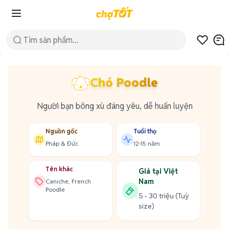
Chó Poodle
Người bạn bông xù đáng yêu, dễ huấn luyện
Nguồn gốc
Tuổi thọ
Pháp & Đức
12-15 năm
Tên khác
Giá tại Việt
Nam
Caniche, French
Poodle
5 - 30 triệu (Tuỳ
size)