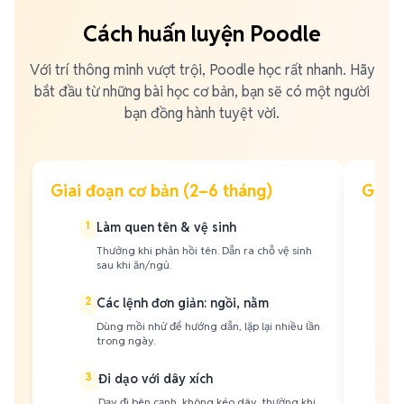
Cách huấn luyện Poodle
Với trí thông minh vượt trội, Poodle học rất nhanh. Hãy
bắt đầu từ những bài học cơ bản, bạn sẽ có một người
bạn đồng hành tuyệt vời.
Giai đoạn cơ bản (2–6 tháng)
Giai 
1
1
Làm quen tên & vệ sinh
Thưởng khi phản hồi tên. Dẫn ra chỗ vệ sinh
sau khi ăn/ngủ.
2
2
Các lệnh đơn giản: ngồi, nằm
Dùng mồi nhử để hướng dẫn, lặp lại nhiều lần
trong ngày.
3
3
Đi dạo với dây xích
Dạy đi bên cạnh, không kéo dây, thưởng khi