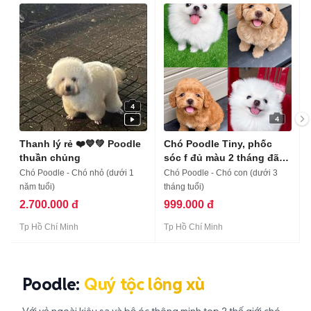
4
4
Thanh lý rẻ ❤️💙💚 Poodle
Chó Poodle Tiny, phốc
thuần chủng
sóc f đủ màu 2 tháng đã
tiêm
Chó Poodle - Chó nhỏ (dưới 1
Chó Poodle - Chó con (dưới 3
năm tuổi)
tháng tuổi)
2.700.000 đ
999.000 đ
Tp Hồ Chí Minh
Tp Hồ Chí Minh
Poodle:
Quý tộc lông xù