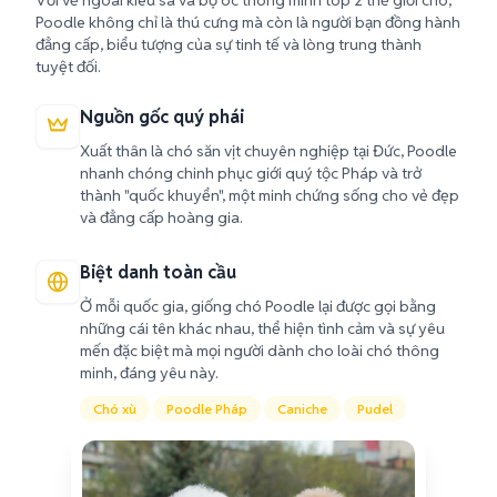
Với vẻ ngoài kiêu sa và bộ óc thông minh top 2 thế giới chó,
Poodle không chỉ là thú cưng mà còn là người bạn đồng hành
đẳng cấp, biểu tượng của sự tinh tế và lòng trung thành
tuyệt đối.
Nguồn gốc quý phái
Xuất thân là chó săn vịt chuyên nghiệp tại Đức, Poodle
nhanh chóng chinh phục giới quý tộc Pháp và trở
thành "quốc khuyển", một minh chứng sống cho vẻ đẹp
và đẳng cấp hoàng gia.
Biệt danh toàn cầu
Ở mỗi quốc gia, giống chó Poodle lại được gọi bằng
những cái tên khác nhau, thể hiện tình cảm và sự yêu
mến đặc biệt mà mọi người dành cho loài chó thông
minh, đáng yêu này.
Chó xù
Poodle Pháp
Caniche
Pudel