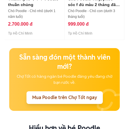
thuần chủng
sóc f đủ màu 2 tháng đã
tiêm
Chó Poodle - Chó nhỏ (dưới 1
Chó Poodle - Chó con (dưới 3
năm tuổi)
tháng tuổi)
2.700.000 đ
999.000 đ
Tp Hồ Chí Minh
Tp Hồ Chí Minh
Sẵn sàng đón một thành viên
mới?
Chợ Tốt có hàng ngàn bé Poodle đáng yêu đang chờ
bạn rước về.
Mua Poodle trên Chợ Tốt ngay
Hiểu hơn về bé Poodle