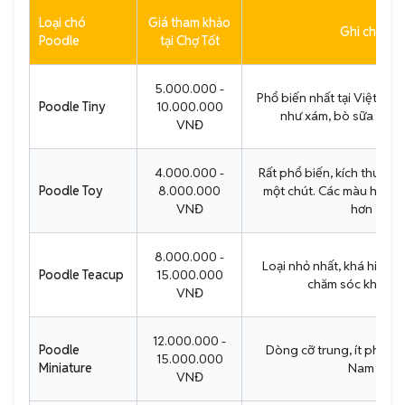
Loại chó
Giá tham khảo
Ghi chú
Poodle
tại Chợ Tốt
5.000.000 -
Phổ biến nhất tại Việt Na
Poodle Tiny
10.000.000
như xám, bò sữa giá 
VNĐ
4.000.000 -
Rất phổ biến, kích thước l
Poodle Toy
8.000.000
một chút. Các màu hiếm 
VNĐ
hơn
8.000.000 -
Loại nhỏ nhất, khá hiếm, 
Poodle Teacup
15.000.000
chăm sóc khó kh
VNĐ
12.000.000 -
Poodle
Dòng cỡ trung, ít phổ biế
15.000.000
Miniature
Nam
VNĐ