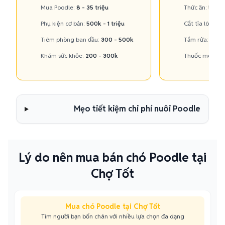
Mua Poodle:
8 - 35 triệu
Thức ăn:
500k 
Phụ kiện cơ bản:
500k - 1 triệu
Cắt tỉa lông:
2
Tiêm phòng ban đầu:
300 - 500k
Tắm rửa:
100 
Khám sức khỏe:
200 - 300k
Thuốc men, vi
Mẹo tiết kiệm chi phí nuôi Poodle
Lý do nên mua bán chó Poodle tại
Chợ Tốt
Mua chó Poodle tại Chợ Tốt
Tìm người bạn bốn chân với nhiều lựa chọn đa dạng