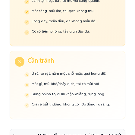
Lanh lợi, hoạt bát, tò mò với xung quanh.
Mắt sáng, mũi ẩm, tai sạch không mùi.
Lông dày, xoăn đều, da không mẩn đỏ.
Có sổ tiêm phòng, tẩy giun đầy đủ.
Cần tránh
Ủ rũ, sợ sệt, nằm một chỗ hoặc quá hung dữ.
Mắt gỉ, mũi khô/chảy dịch, tai có mùi hôi.
Bụng phình to, đi lại khập khiễng, rụng lông.
Giá rẻ bất thường, không có hợp đồng rõ ràng.