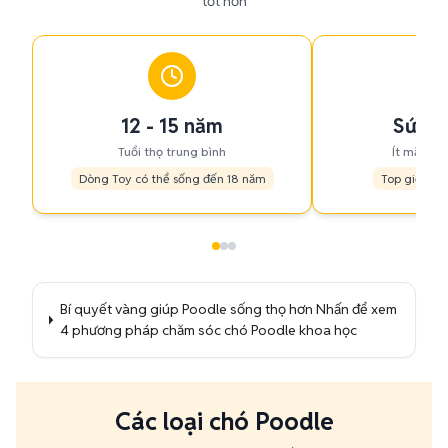
tốt hơn
12 - 15 năm
Sức k
Tuổi thọ trung bình
Ít mắc bệ
Dòng Toy có thể sống đến 18 năm
Top giống 
Bí quyết vàng giúp Poodle sống thọ hơn Nhấn để xem
4 phương pháp chăm sóc chó Poodle khoa học
Các loại chó Poodle