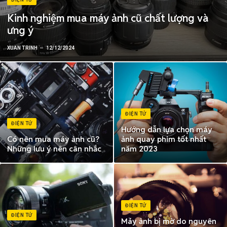
Kinh nghiệm mua máy ảnh cũ chất lượng và
ưng ý
XUAN TRINH
12/12/2024
ĐIỆN TỬ
ĐIỆN TỬ
Hướng dẫn lựa chọn máy
Có nên mua máy ảnh cũ?
ảnh quay phim tốt nhất
Những lưu ý nên cân nhắc
năm 2023
ĐIỆN TỬ
ĐIỆN TỬ
Máy ảnh bị mờ do nguyên