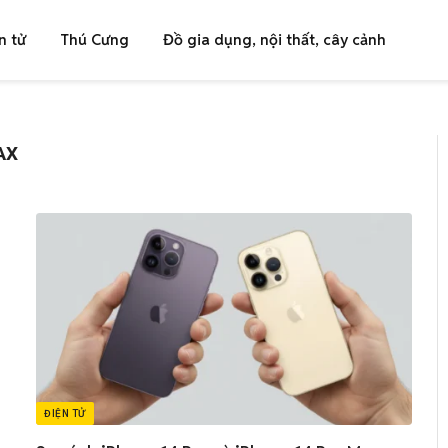
n tử
Thú Cưng
Đồ gia dụng, nội thất, cây cảnh
AX
ĐIỆN TỬ