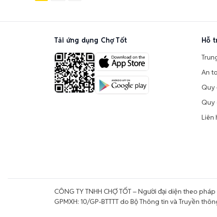
theo
Tải ứng dụng Chợ Tốt
Hỗ t
Trun
An t
Quy 
Quy 
Liên 
CÔNG TY TNHH CHỢ TỐT – Người đại diện theo pháp l
GPMXH: 10/GP-BTTTT do Bộ Thông tin và Truyền thôn