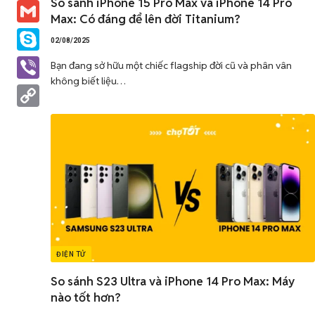
So sánh iPhone 15 Pro Max và iPhone 14 Pro
Messenger
Max: Có đáng để lên đời Titanium?
Gmail
02/08/2025
Skype
Bạn đang sở hữu một chiếc flagship đời cũ và phân vân
không biết liệu…
Viber
Copy
Link
ĐIỆN TỬ
So sánh S23 Ultra và iPhone 14 Pro Max: Máy
nào tốt hơn?