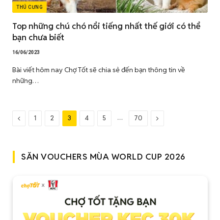
THÚ CƯNG
Top những chú chó nổi tiếng nhất thế giới có thể
bạn chưa biết
16/06/2023
Bài viết hôm nay Chợ Tốt sẽ chia sẻ đến bạn thông tin về
những…
Trước
…
Tiếp
1
2
3
4
5
70
đó
theo
SĂN VOUCHERS MÙA WORLD CUP 2026