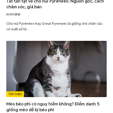
Tất tần tật về chó núi Pyrénées: Nguồn gốc, cách
chăm sóc, giá bán
01/07/2023
Chó núi Pyrénées hay Great Pyrenees là giống chó chăn cừu
có xuất xứ từ…
THÚ CƯNG
Mèo béo phì có nguy hiểm không? Điểm danh 5
giống mèo dễ bị béo phì