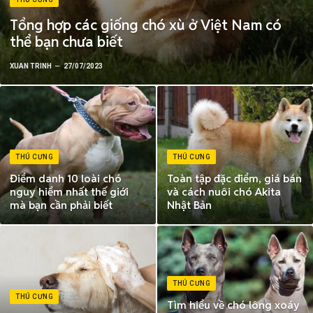
Tổng hợp các giống chó xù ở Việt Nam có
thể bạn chưa biết
XUAN TRINH
27/07/2023
THÚ CƯNG
THÚ CƯNG
Điểm danh 10 loài chó
Toàn tập đặc điểm, giá bán
nguy hiểm nhất thế giới
và cách nuôi chó Akita
mà bạn cần phải biết
Nhật Bản
THÚ CƯNG
THÚ CƯNG
Tìm hiểu về chó lông xoáy