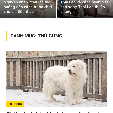
Nguyên nhân, triệu chứng,
Thái Lan và cách nhận biết
hướng dẫn cách trị bọ chét
chó xoáy Thái Lan thuần
chó chi tiết nhất
chủng
DANH MỤC:
THÚ CƯNG
THÚ CƯNG