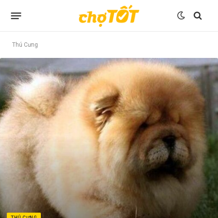
Thú Cưng
THÚ CƯNG