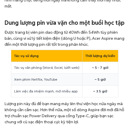
hình hàng chục tiếng mỗi ngày mà không cảm thấy mỏi hay nhức
mắt.
Dung lượng pin vừa vặn cho một buổi học tập
Được trang bị viên pin dao động từ 40Wh đến 54Wh tùy phiên
bản, cùng vi xử lý tiết kiệm điện (dòng U hoặc P), Acer Aspire mang
đến một thời lượng pin rất tốt trong phân khúc.
Tác vụ sử dụng
Thời lượng dự kiến
Tác vụ văn phòng (Word, Excel, lướt web)
~ 5 - 7 giờ
Xem phim Netflix, YouTube
~ 5 giờ
Làm việc đa nhiệm mạnh, mở nhiều app
~ 3.5 giờ
Lượng pin này đủ để bạn mang máy lên thư viện học nửa ngày mà
không cần cắm sạc. Hơn thế nữa, một số dòng Aspire đời mới đã hỗ
trợ chuẩn sạc Power Delivery qua cổng Type-C, giúp bạn sạc
chung với củ sạc điện thoại cực kỳ tiện lợi.