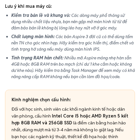
Lưu ý khi mua máy cũ:
Kiểm tra bản lề và khung vỏ:
Các dòng máy phổ thông sử
dụng nhiều chất liệu nhựa, bạn nên gập mở màn hình từ từ để
đảm bảo bản lề không bị lỏng lẻo hay nứt vỡ ở góc máy.
Chất lượng màn hình:
Các bản Aspire 3 đời cũ có thể dùng tấm
nền TN cho góc nhìn hẹp. Hãy kiểm tra góc hiển thị, điểm chết và
tình trạng hở sáng nếu máy dùng màn hình IPS.
Tình trạng RAM hàn chết:
Nhiều mã Aspire mỏng nhẹ hàn sẵn
4GB hoặc 8GB RAM trên bo mạch (chỉ dư 1 khe cắm hoặc không
dư khe nào). Hãy kiểm tra bằng Task Manager để xem máy có khả
năng nâng cấp RAM không nếu bạn cần làm đồ họa/code.
Kinh nghiệm chọn cấu hình:
Đối với học sinh, sinh viên các khối ngành kinh tế hoặc dân
văn phòng, cấu hình
Intel Core i5 hoặc AMD Ryzen 5 kết
hợp 8GB RAM và 256GB SSD
là điểm cân bằng hoàn hảo
nhất, dùng mượt mà từ 3-4 năm mà không lo giật lag. Nếu
bạn học các ngành kỹ thuật, thiết kế đồ họa hoặc thỉnh