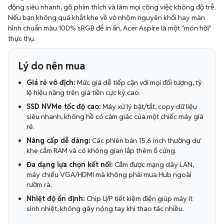
động siêu nhanh, gõ phím thích và làm mọi công việc không độ trễ.
Nếu bạn không quá khắt khe về vỏ nhôm nguyên khối hay màn
hình chuẩn màu 100% sRGB để in ấn, Acer Aspire là một "món hời"
thực thụ.
Lý do nên mua
Giá rẻ vô địch:
Mức giá dễ tiếp cận với mọi đối tượng, tỷ
lệ hiệu năng trên giá tiền cực kỳ cao.
SSD NVMe tốc độ cao:
Máy xử lý bật/tắt, copy dữ liệu
siêu nhanh, không hề có cảm giác của một chiếc máy giá
rẻ.
Nâng cấp dễ dàng:
Các phiên bản 15.6 inch thường dư
khe cắm RAM và có không gian lắp thêm ổ cứng.
Đa dạng lựa chọn kết nối:
Cắm được mạng dây LAN,
máy chiếu VGA/HDMI mà không phải mua Hub ngoài
rườm rà.
Nhiệt độ ổn định:
Chip U/P tiết kiệm điện giúp máy ít
sinh nhiệt, không gây nóng tay khi thao tác nhiều.