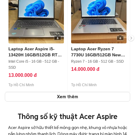
6
6
Laptop Acer Aspire i5-
Laptop Acer Ryzen 7
13420H 16GB/512GB RTX
7730U 16GB/512GB New
2050
BH 12TH
Intel Core i5 - 16 GB - 512 GB -
Ryzen 7 - 16 GB - 512 GB - SSD
SSD
14.000.000 đ
13.000.000 đ
Tp Hồ Chí Minh
Tp Hồ Chí Minh
Xem thêm
Thông số kỹ thuật Acer Aspire
Acer Aspire sở hữu thiết kế mỏng gọn nhẹ, khung vỏ nhựa hoặc
nắp lưng nhôm thanh lịch. Dòng máy được trang bị màn hình 14