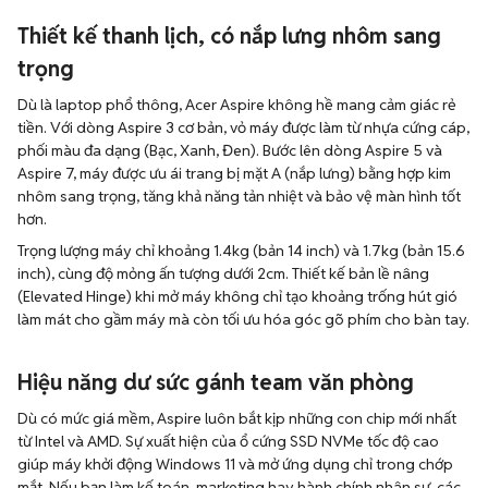
Thiết kế thanh lịch, có nắp lưng nhôm sang
trọng
Dù là laptop phổ thông, Acer Aspire không hề mang cảm giác rẻ
tiền. Với dòng Aspire 3 cơ bản, vỏ máy được làm từ nhựa cứng cáp,
phối màu đa dạng (Bạc, Xanh, Đen). Bước lên dòng Aspire 5 và
Aspire 7, máy được ưu ái trang bị mặt A (nắp lưng) bằng hợp kim
nhôm sang trọng, tăng khả năng tản nhiệt và bảo vệ màn hình tốt
hơn.
Trọng lượng máy chỉ khoảng 1.4kg (bản 14 inch) và 1.7kg (bản 15.6
inch), cùng độ mỏng ấn tượng dưới 2cm. Thiết kế bản lề nâng
(Elevated Hinge) khi mở máy không chỉ tạo khoảng trống hút gió
làm mát cho gầm máy mà còn tối ưu hóa góc gõ phím cho bàn tay.
Hiệu năng dư sức gánh team văn phòng
Dù có mức giá mềm, Aspire luôn bắt kịp những con chip mới nhất
từ Intel và AMD. Sự xuất hiện của ổ cứng SSD NVMe tốc độ cao
giúp máy khởi động Windows 11 và mở ứng dụng chỉ trong chớp
mắt. Nếu bạn làm kế toán, marketing hay hành chính nhân sự, các