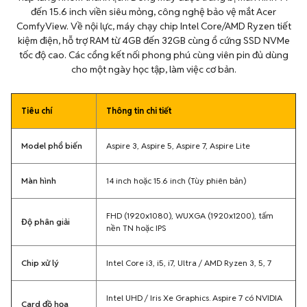
đến 15.6 inch viền siêu mỏng, công nghệ bảo vệ mắt Acer
ComfyView. Về nội lực, máy chạy chip Intel Core/AMD Ryzen tiết
kiệm điện, hỗ trợ RAM từ 4GB đến 32GB cùng ổ cứng SSD NVMe
tốc độ cao. Các cổng kết nối phong phú cùng viên pin đủ dùng
cho một ngày học tập, làm việc cơ bản.
Tiêu chí
Thông tin chi tiết
Model phổ biến
Aspire 3, Aspire 5, Aspire 7, Aspire Lite
Màn hình
14 inch hoặc 15.6 inch (Tùy phiên bản)
FHD (1920x1080), WUXGA (1920x1200), tấm
Độ phân giải
nền TN hoặc IPS
Chip xử lý
Intel Core i3, i5, i7, Ultra / AMD Ryzen 3, 5, 7
Intel UHD / Iris Xe Graphics. Aspire 7 có NVIDIA
Card đồ họa