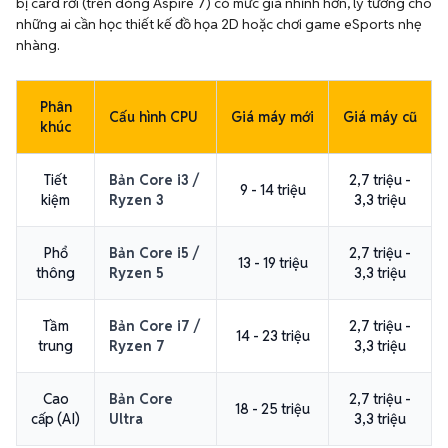
bị card rời (trên dòng Aspire 7) có mức giá nhỉnh hơn, lý tưởng cho
những ai cần học thiết kế đồ họa 2D hoặc chơi game eSports nhẹ
nhàng.
Phân
Cấu hình CPU
Giá máy mới
Giá máy cũ
khúc
Tiết
Bản Core i3 /
2,7 triệu -
9 - 14 triệu
kiệm
Ryzen 3
3,3 triệu
Phổ
Bản Core i5 /
2,7 triệu -
13 - 19 triệu
thông
Ryzen 5
3,3 triệu
Tầm
Bản Core i7 /
2,7 triệu -
14 - 23 triệu
trung
Ryzen 7
3,3 triệu
Cao
Bản Core
2,7 triệu -
18 - 25 triệu
cấp (AI)
Ultra
3,3 triệu