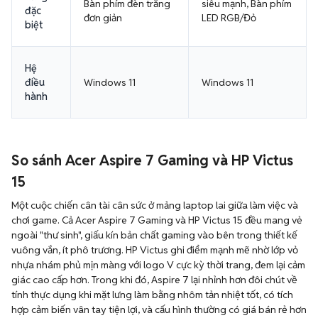
Bàn phím đèn trắng
siêu mạnh, Bàn phím
đặc
đơn giản
LED RGB/Đỏ
biệt
Hệ
điều
Windows 11
Windows 11
hành
So sánh Acer Aspire 7 Gaming và HP Victus
15
Một cuộc chiến cân tài cân sức ở mảng laptop lai giữa làm việc và
chơi game. Cả Acer Aspire 7 Gaming và HP Victus 15 đều mang vẻ
ngoài "thư sinh", giấu kín bản chất gaming vào bên trong thiết kế
vuông vắn, ít phô trương. HP Victus ghi điểm mạnh mẽ nhờ lớp vỏ
nhựa nhám phủ mịn màng với logo V cực kỳ thời trang, đem lại cảm
giác cao cấp hơn. Trong khi đó, Aspire 7 lại nhỉnh hơn đôi chút về
tính thực dụng khi mặt lưng làm bằng nhôm tản nhiệt tốt, có tích
hợp cảm biến vân tay tiện lợi, và cấu hình thường có giá bán rẻ hơn