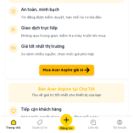
An toàn, minh bạch
Tin đăng được kiểm duyệt, hạn chế rủi ro lừa đảo
Giao dịch trực tiếp
Không qua trung gian, kiểm tra máy trước khi mua
Giá tốt nhất thị trường
So sánh nhiều nguồn, chọn mức giá phù hợp
Mua Acer Aspire giá rẻ
Bán Acer Aspire tại Chợ Tốt
Thu về giá trị tốt nhất cho thiết bị của bạn
Tiếp cận khách hàng
Hàng triệu người dùng xem tin đăng mỗi ngày
Đăng tin miễn phí
Trang chủ
Quản lý tin
Liên hệ
Tài khoản
Đăng tin