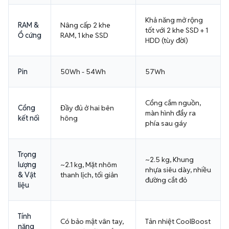
Khả năng mở rộng
RAM &
Nâng cấp 2 khe
tốt với 2 khe SSD + 1
Ổ cứng
RAM, 1 khe SSD
HDD (tùy đời)
Pin
50Wh - 54Wh
57Wh
Cổng cắm nguồn,
Cổng
Đầy đủ ở hai bên
màn hình đẩy ra
kết nối
hông
phía sau gáy
Trọng
~2.5 kg, Khung
lượng
~2.1 kg, Mặt nhôm
nhựa siêu dày, nhiều
& Vật
thanh lịch, tối giản
đường cắt đỏ
liệu
Tính
Có bảo mật vân tay,
Tản nhiệt CoolBoost
năng