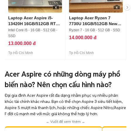
6
6
Laptop Acer Aspire i5-
Laptop Acer Ryzen 7
13420H 16GB/512GB RTX
7730U 16GB/512GB New
2050
BH 12TH
Intel Core i5 - 16 GB - 512 GB -
Ryzen 7 - 16 GB - 512 GB - SSD
SSD
14.000.000 đ
13.000.000 đ
Tp Hồ Chí Minh
Tp Hồ Chí Minh
Acer Aspire có những dòng máy phổ
biến nào? Nên chọn cấu hình nào?
Đại gia đình Acer Aspire rất đa dạng nhằm phục vụ nhiều phân
khúc tài chính khác nhau. Bạn có thể chọn Aspire 3 siêu tiết kiệm,
Aspire 5 mượt mà thanh lịch, hoặc những chiếc Aspire Nitro/Aspire
F đời cũ mạnh mẽ với mức giá không thể hợp lý hơn.
← Vuốt để xem thêm →