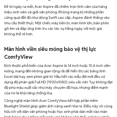
Kể từ ngày ra mắt, Acer Aspire đã chiếm trọn tình cảm của hàng
triệu sinh viên và giới văn phòng. Không trang bị những phần
cứng quá đắt đỏ như dòng Swift cao cấp, Aspire đánh thẳng vào
nhu cầu thiết thực: Một chiếc máy bền bỉ, màn hình lớn, bàn phím
gõ êm và đáp ứng trơn tru các tác vụ hằng ngày với mức giá
không thể rẻ hơn.
Màn hình viền siêu mỏng bảo vệ thị lực
ComfyView
Kích thước phổ biến của Acer Aspire là 14 inch hoặc 15.6 inch viền
mỏng, mang đến không gian rộng rãi để hiển thị các bảng tính
Excel dài hay xem phim giải trí. Hầu hết các mẫu đời mới đều sử
dụng độ phân giải Full HD (1920x1080) siêu sắc nét. Tuy không đạt
độ phủ màu xuất sắc như máy chuyên đồ họa, nhưng điểm mạnh
của nó là khả năng chống lóa.
Công nghệ màn hình Acer ComfyView kết hợp phần mềm
Bluelight Shield giúp giảm ánh sáng xanh tỏa ra. Điều này vô cùng
hữu ích với dân văn phòng hoặc học sinh phải dán mắt vào màn