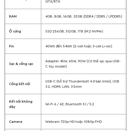
GTX/RTX
RAM
4GB, 8GB, 16GB, 32GB (DDR4 / DDR5 / LPDDR5)
Ổ cứng
SSD 256GB, 512GB, 1TB (M.2 NVMe)
Pin
40Wh đến 54Wh (2-cell hoặc 3-cell Li-ion)
Adapter 45W, 65W, 90W (Có thể sạc qua USB-
Sạc & cổng sạc
C tùy model)
USB-C (hỗ trợ Thunderbolt 4 ở bản Intel), USB
Cổng kết nối
3.2, HDMI, LAN, 3.5mm
Kết nối không
Wi-Fi 6 / 6E, Bluetooth 5.1 / 5.2
dây
Camera
Webcam 720p HD hoặc 1080p FHD