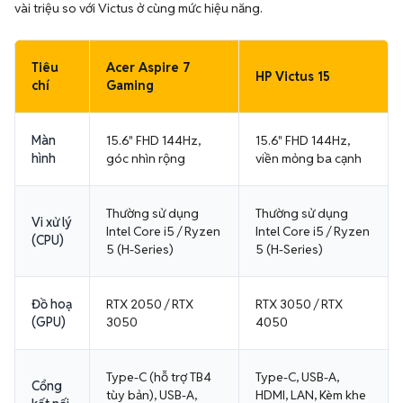
vài triệu so với Victus ở cùng mức hiệu năng.
Tiêu
Acer Aspire 7
HP Victus 15
chí
Gaming
Màn
15.6" FHD 144Hz,
15.6" FHD 144Hz,
hình
góc nhìn rộng
viền mỏng ba cạnh
Thường sử dụng
Thường sử dụng
Vi xử lý
Intel Core i5 / Ryzen
Intel Core i5 / Ryzen
(CPU)
5 (H-Series)
5 (H-Series)
Đồ hoạ
RTX 2050 / RTX
RTX 3050 / RTX
(GPU)
3050
4050
Type-C (hỗ trợ TB4
Type-C, USB-A,
Cổng
tùy bản), USB-A,
HDMI, LAN, Kèm khe