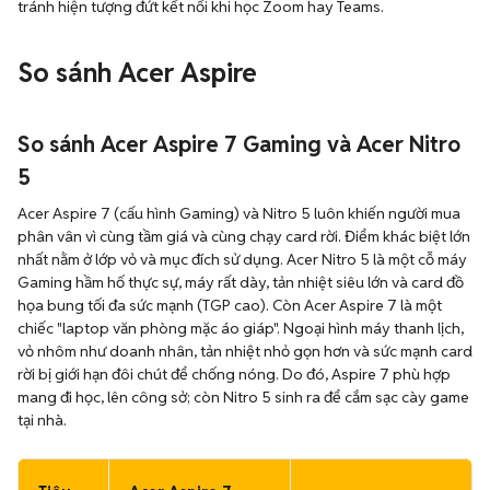
tránh hiện tượng đứt kết nối khi học Zoom hay Teams.
So sánh Acer Aspire
So sánh Acer Aspire 7 Gaming và Acer Nitro
5
Acer Aspire 7 (cấu hình Gaming) và Nitro 5 luôn khiến người mua
phân vân vì cùng tầm giá và cùng chạy card rời. Điểm khác biệt lớn
nhất nằm ở lớp vỏ và mục đích sử dụng. Acer Nitro 5 là một cỗ máy
Gaming hầm hố thực sự, máy rất dày, tản nhiệt siêu lớn và card đồ
họa bung tối đa sức mạnh (TGP cao). Còn Acer Aspire 7 là một
chiếc "laptop văn phòng mặc áo giáp". Ngoại hình máy thanh lịch,
vỏ nhôm như doanh nhân, tản nhiệt nhỏ gọn hơn và sức mạnh card
rời bị giới hạn đôi chút để chống nóng. Do đó, Aspire 7 phù hợp
mang đi học, lên công sở; còn Nitro 5 sinh ra để cắm sạc cày game
tại nhà.