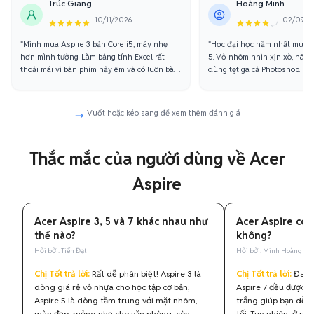
Trúc Giang
Hoàng Minh
10/11/2026
02/09/2
"Mình mua Aspire 3 bản Core i5, máy nhẹ
"Học đại học năm nhất mua l
hơn mình tưởng. Làm bảng tính Excel rất
5. Vỏ nhôm nhìn xịn xò, nân
thoải mái vì bàn phím nảy êm và có luôn bàn
dùng tẹt ga cả Photoshop. Pi
phím số phụ. Giá cũng cực kỳ hạt dẻ."
không sạc trụ được khoảng 5 t
Vuốt hoặc kéo sang để xem thêm đánh giá
Thắc mắc của người dùng về Acer
Aspire
Acer Aspire 3, 5 và 7 khác nhau như
Acer Aspire có
thế nào?
không?
Hỏi bởi: Tiến Đạt
Hỏi bởi: Minh Hoàng
Chị Tốt trả lời:
Rất dễ phân biệt! Aspire 3 là
Chị Tốt trả lời:
Đa số
dòng giá rẻ vỏ nhựa cho học tập cơ bản;
Aspire 7 đều được t
Aspire 5 là dòng tầm trung với mặt nhôm,
trắng giúp bạn dễ 
màn đẹp, mỏng nhẹ cho văn phòng; còn
tối. Tuy nhiên, ở ph