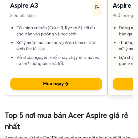
Aspire A3
Aspire N
📝
Siêu tiết kiệm
Phổ thông &
Cấu hình cơ bản (Core i3, Ryzen 3), tối ưu
Dòng máy 
cho dân văn phòng và học sinh.
bản gamin
Xử lý mượt mà các tác vụ Word, Excel, lướt
Thường đư
web tìm tài liệu.
xử lý mượ
Vỏ nhựa nguyên khối, máy chạy êm, mát và
Lựa chọn 
có thời lượng pin khá tốt.
game nhưn
Mua ngay
Top 5 nơi mua bán Acer Aspire giá rẻ
nhất
Acer Aspire cũ trên Chợ Tốt có nguồn cung dồi dào bậc nhất trên