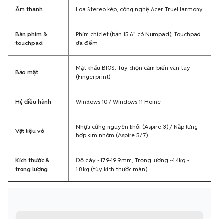
Âm thanh
Loa Stereo kép, công nghệ Acer TrueHarmony
Bàn phím &
Phím chiclet (bản 15.6" có Numpad), Touchpad
touchpad
đa điểm
Mật khẩu BIOS, Tùy chọn cảm biến vân tay
Bảo mật
(Fingerprint)
Hệ điều hành
Windows 10 / Windows 11 Home
Nhựa cứng nguyên khối (Aspire 3) / Nắp lưng
Vật liệu vỏ
hợp kim nhôm (Aspire 5/7)
Kích thước &
Độ dày ~17.9-19.9mm, Trọng lượng ~1.4kg -
trọng lượng
1.8kg (tùy kích thước màn)