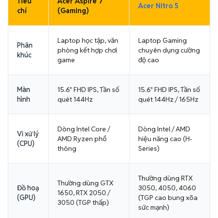
Tiêu
Acer Aspire 7
Acer Nitro 5
chí
(Gaming)
Laptop học tập, văn
Laptop Gaming
Phân
phòng kết hợp chơi
chuyên dụng cường
khúc
game
độ cao
Màn
15.6" FHD IPS, Tần số
15.6" FHD IPS, Tần số
hình
quét 144Hz
quét 144Hz / 165Hz
Dòng Intel Core /
Dòng Intel / AMD
Vi xử lý
AMD Ryzen phổ
hiệu năng cao (H-
(CPU)
thông
Series)
Thường dùng RTX
Thường dùng GTX
Đồ hoạ
3050, 4050, 4060
1650, RTX 2050 /
(GPU)
(TGP cao bung xõa
3050 (TGP thấp)
sức mạnh)