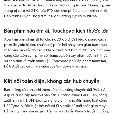
thao tác xử lý dữ liệu luôn trơn tru. Với dòng Aspire 7 Gaming, việc
trang bị card rời GTX hoặc RTX còn cho phép anh em chinh chiến
Liên Minh Huyền Thoại ở mức High Setting cực kỳ mượt mà.
Bàn phím sâu êm ái, Touchpad kích thước lớn
Acer làm bàn phím rất tốt cho người gõ chữ nhiều. Khoảng cách
phím (keypitch) tiêu chuẩn, độ phản hồi nhạy bén giúp bạn soạn
thảo văn bản tốc độ cao ít khi bị trượt. Với kích thước 15.6 inch, máy
cung cấp luôn cụm phím số Numpad bên tay phải - cứu tinh thực
sự cho dân kế toán nhập liệu. Touchpad phủ lớp nhám mượt mà,
hỗ trợ tốt các cử chỉ đa điểm của Windows Precision.
Kết nối toàn diện, không cần hub chuyển
Bạn không cần phải chi thêm tiền mua cổng chuyển đổi (Hub) vì
Aspire cung cấp mọi thứ bạn cần. Từ cổng mạng LAN RJ45, cổng
xuất hình ảnh HDMI, jack tai nghe 3.5mm cho đến hàng loạt cổng
USB Type-A. Đặc biệt, kết nối Wi-Fi 6 hoặc 6E mới nhất giúp máy
bắt sóng mạng mạnh gấp 3 lần so với chuẩn Wi-Fi 5 truyền thống,