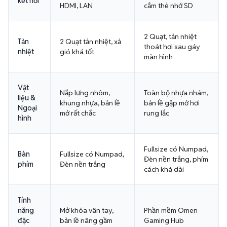
kết nối
HDMI, LAN
cắm thẻ nhớ SD
2 Quạt, tản nhiệt
Tản
2 Quạt tản nhiệt, xả
thoát hơi sau gáy
nhiệt
gió khá tốt
màn hình
Vật
Nắp lưng nhôm,
Toàn bộ nhựa nhám,
liệu &
khung nhựa, bản lề
bản lề gập mở hơi
Ngoại
mở rất chắc
rung lắc
hình
Fullsize có Numpad,
Bàn
Fullsize có Numpad,
Đèn nền trắng, phím
phím
Đèn nền trắng
cách khá dài
Tính
năng
Mở khóa vân tay,
Phần mềm Omen
đặc
bản lề nâng gầm
Gaming Hub