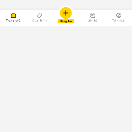
Trang chủ
Quản lý tin
Liên hệ
Tài khoản
Đăng tin
109.000 Bình chọn
Tải ứng dụng Chợ Tốt
Về Chợ Tốt
Quy chế sàn
Chính sách bảo mật
Giải quyết tranh chấp
CÔNG TY TNHH CHỢ TỐT - Người đại diện theo pháp luật:
Nguyễn Trọng Tấn; GPDKKD: 0312120782 do Sở KH & ĐT TP.HCM cấp ngày
11/01/2013;
GPMXH: 185/GP-BTTTT do Bộ Thông tin và Truyền thông
cấp ngày 09/07/2024 - Chịu trách nhiệm