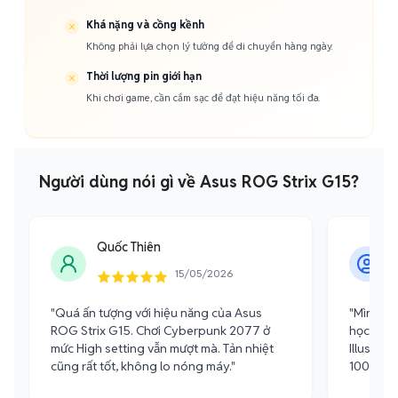
Khá nặng và cồng kềnh
Không phải lựa chọn lý tưởng để di chuyển hàng ngày.
Thời lượng pin giới hạn
Khi chơi game, cần cắm sạc để đạt hiệu năng tối đa.
Người dùng nói gì về Asus ROG Strix G15?
Quốc Thiên
15/05/2026
"Quá ấn tượng với hiệu năng của Asus
"Mình dù
ROG Strix G15. Chơi Cyberpunk 2077 ở
học thiế
mức High setting vẫn mượt mà. Tản nhiệt
Illustra
cũng rất tốt, không lo nóng máy."
100% DCI