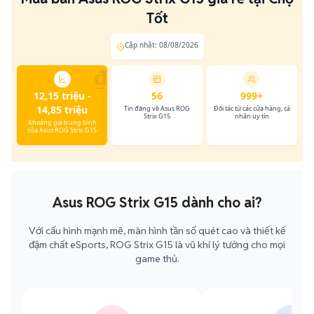
Tốt
Cập nhật: 08/08/2026
₫
12,15 triệu -
56
999+
14,85 triệu
Tin đăng về Asus ROG
Đối tác từ các cửa hàng, cá
Strix G15
nhân uy tín
Khoảng giá trung bình
của Asus ROG Strix G15
Asus ROG Strix G15 dành cho ai?
Với cấu hình mạnh mẽ, màn hình tần số quét cao và thiết kế
đậm chất eSports, ROG Strix G15 là vũ khí lý tưởng cho mọi
game thủ.