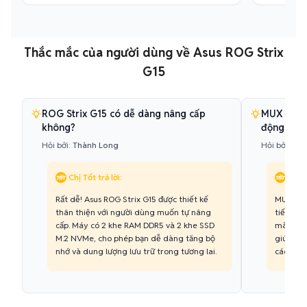
Thắc mắc của người dùng về Asus ROG Strix
G15
ROG Strix G15 có dễ dàng nâng cấp
MUX Switc
không?
động thế 
Hỏi bởi:
Thành Long
Hỏi bởi:
Ngọ
Chị Tốt trả lời:
Chị T
Rất dễ! Asus ROG Strix G15 được thiết kế
MUX Swi
thân thiện với người dùng muốn tự nâng
tiếp tín
cấp. Máy có 2 khe RAM DDR5 và 2 khe SSD
màn hình
M.2 NVMe, cho phép bạn dễ dàng tăng bộ
giúp giả
nhớ và dung lượng lưu trữ trong tương lai.
các tựa 