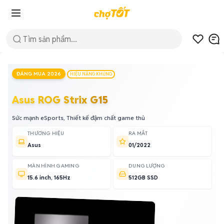
ĐÁNG MUA 2026
HIỆU NĂNG KHỦNG
Asus ROG Strix G15
Sức mạnh eSports, Thiết kế đậm chất game thủ
THƯƠNG HIỆU
RA MẮT
Asus
01/2022
MÀN HÌNH GAMING
DUNG LƯỢNG
15.6 inch, 165Hz
512GB SSD