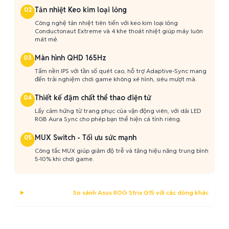
Tản nhiệt Keo kim loại lỏng
02
Công nghệ tản nhiệt tiên tiến với keo kim loại lỏng
Conductonaut Extreme và 4 khe thoát nhiệt giúp máy luôn
mát mẻ.
Màn hình QHD 165Hz
03
Tấm nền IPS với tần số quét cao, hỗ trợ Adaptive-Sync mang
đến trải nghiệm chơi game không xé hình, siêu mượt mà.
Thiết kế đậm chất thể thao điện tử
04
Lấy cảm hứng từ trang phục của vận động viên, với dải LED
RGB Aura Sync cho phép bạn thể hiện cá tính riêng.
MUX Switch - Tối ưu sức mạnh
05
Công tắc MUX giúp giảm độ trễ và tăng hiệu năng trung bình
5-10% khi chơi game.
So sánh Asus ROG Strix G15 với các dòng khác