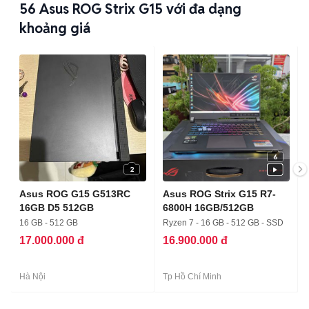
56
Asus ROG Strix G15 với đa dạng
khoảng giá
6
2
Asus ROG G15 G513RC
Asus ROG Strix G15 R7-
16GB D5 512GB
6800H 16GB/512GB
16 GB - 512 GB
Ryzen 7 - 16 GB - 512 GB - SSD
17.000.000 đ
16.900.000 đ
Hà Nội
Tp Hồ Chí Minh