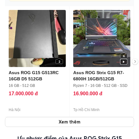
6
2
Asus ROG G15 G513RC
Asus ROG Strix G15 R7-
16GB D5 512GB
6800H 16GB/512GB
16 GB - 512 GB
Ryzen 7 - 16 GB - 512 GB - SSD
17.000.000 đ
16.900.000 đ
Hà Nội
Tp Hồ Chí Minh
Xem thêm
Ưu nhược điểm của Asus ROG Strix G15