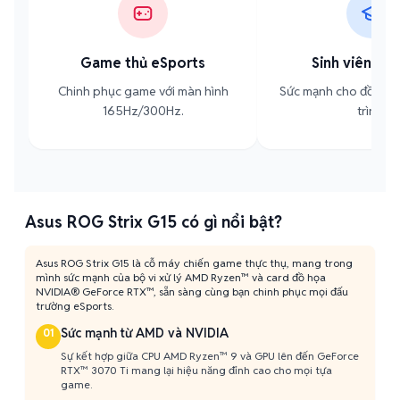
Game thủ eSports
Sinh viên Kỹ 
Chinh phục game với màn hình
Sức mạnh cho đồ họa,
165Hz/300Hz.
trình.
Asus ROG Strix G15 có gì nổi bật?
Asus ROG Strix G15 là cỗ máy chiến game thực thụ, mang trong
mình sức mạnh của bộ vi xử lý AMD Ryzen™ và card đồ họa
NVIDIA® GeForce RTX™, sẵn sàng cùng bạn chinh phục mọi đấu
trường eSports.
Sức mạnh từ AMD và NVIDIA
01
Sự kết hợp giữa CPU AMD Ryzen™ 9 và GPU lên đến GeForce
RTX™ 3070 Ti mang lại hiệu năng đỉnh cao cho mọi tựa
game.