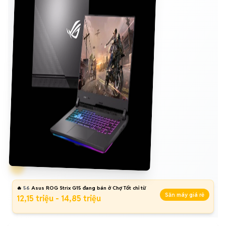
🔥
56
Asus ROG Strix G15 đang bán ở Chợ Tốt chỉ từ
Săn máy giá rẻ
12,15 triệu - 14,85 triệu