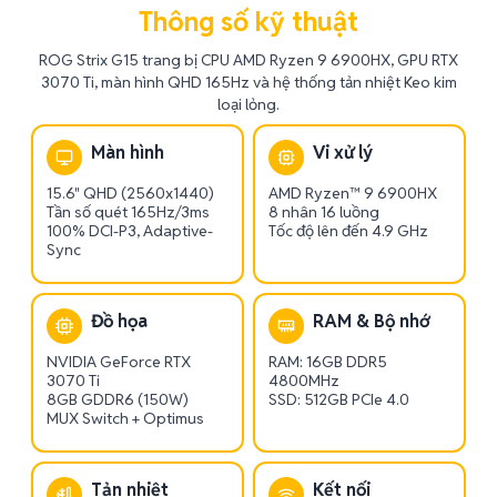
Thông số kỹ thuật
ROG Strix G15 trang bị CPU AMD Ryzen 9 6900HX, GPU RTX
3070 Ti, màn hình QHD 165Hz và hệ thống tản nhiệt Keo kim
loại lỏng.
Màn hình
Vi xử lý
15.6" QHD (2560x1440)
AMD Ryzen™ 9 6900HX
Tần số quét 165Hz/3ms
8 nhân 16 luồng
100% DCI-P3, Adaptive-
Tốc độ lên đến 4.9 GHz
Sync
Đồ họa
RAM & Bộ nhớ
NVIDIA GeForce RTX
RAM: 16GB DDR5
3070 Ti
4800MHz
8GB GDDR6 (150W)
SSD: 512GB PCIe 4.0
MUX Switch + Optimus
Tản nhiệt
Kết nối