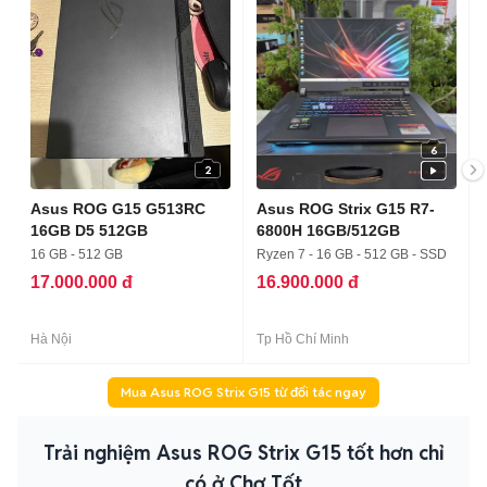
6
2
Asus ROG G15 G513RC
Asus ROG Strix G15 R7-
16GB D5 512GB
6800H 16GB/512GB
16 GB - 512 GB
Ryzen 7 - 16 GB - 512 GB - SSD
17.000.000 đ
16.900.000 đ
Hà Nội
Tp Hồ Chí Minh
Mua Asus ROG Strix G15 từ đối tác ngay
Trải nghiệm Asus ROG Strix G15 tốt hơn chỉ
có ở Chợ Tốt