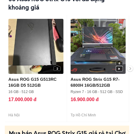
khoảng giá
6
2
Asus ROG G15 G513RC
Asus ROG Strix G15 R7-
16GB D5 512GB
6800H 16GB/512GB
16 GB - 512 GB
Ryzen 7 - 16 GB - 512 GB - SSD
17.000.000 đ
16.900.000 đ
Hà Nội
Tp Hồ Chí Minh
Mua bán Asus ROG Strix G15 giá rẻ tại Chợ