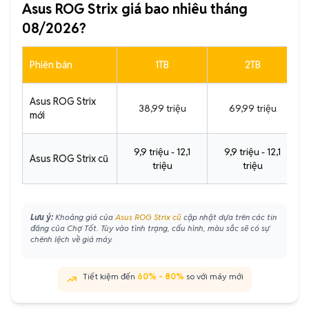
Asus ROG Strix giá bao nhiêu tháng
08/2026?
Phiên bản
1TB
2TB
Asus ROG Strix
38,99 triệu
69,99 triệu
mới
9,9 triệu - 12,1
9,9 triệu - 12,1
Asus ROG Strix cũ
triệu
triệu
Lưu ý:
Khoảng giá của
Asus ROG Strix cũ
cập nhật dựa trên các tin
đăng của Chợ Tốt. Tùy vào tình trạng, cấu hình, màu sắc sẽ có sự
chênh lệch về giá máy.
Tiết kiệm đến
60% - 80%
so với máy mới