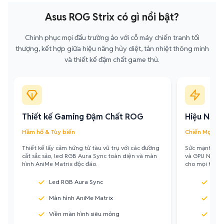
Asus ROG Strix có gì nổi bật?
Chinh phục mọi đấu trường ảo với cỗ máy chiến tranh tối
thượng, kết hợp giữa hiệu năng hủy diệt, tản nhiệt thông minh
và thiết kế đậm chất game thủ.
Thiết kế Gaming Đậm Chất ROG
Hiệu Năng
Hầm hố & Tùy biến
Chiến Mọi Tự
Thiết kế lấy cảm hứng từ tàu vũ trụ với các đường
Sức mạnh tối 
cắt sắc sảo, led RGB Aura Sync toàn diện và màn
và GPU NVIDIA
hình AniMe Matrix độc đáo.
cho mọi thử t
Led RGB Aura Sync
CPU 
Màn hình AniMe Matrix
GPU
Viền màn hình siêu mỏng
RAM