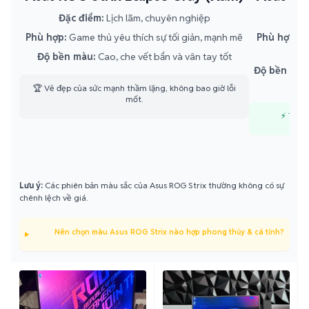
Đặc điểm:
Lịch lãm, chuyên nghiệp
Đ
Phù hợp:
Game thủ yêu thích sự tối giản, mạnh mẽ
Phù hợp:
Ga
Độ bền màu:
Cao, che vết bẩn và vân tay tốt
Độ bền màu
🏆 Vẻ đẹp của sức mạnh thầm lặng, không bao giờ lỗi
mốt.
⚡ Tuyên
Lưu ý:
Các phiên bản màu sắc của Asus ROG Strix thường không có sự
chênh lệch về giá.
Nên chọn màu Asus ROG Strix nào hợp phong thủy & cá tính?