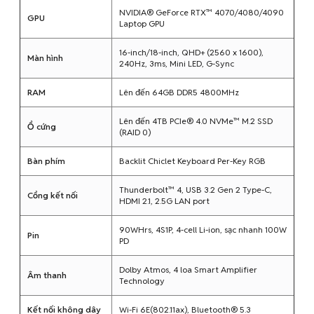
NVIDIA® GeForce RTX™ 4070/4080/4090
GPU
Laptop GPU
16-inch/18-inch, QHD+ (2560 x 1600),
Màn hình
240Hz, 3ms, Mini LED, G-Sync
RAM
Lên đến 64GB DDR5 4800MHz
Lên đến 4TB PCIe® 4.0 NVMe™ M.2 SSD
Ổ cứng
(RAID 0)
Bàn phím
Backlit Chiclet Keyboard Per-Key RGB
Thunderbolt™ 4, USB 3.2 Gen 2 Type-C,
Cổng kết nối
HDMI 2.1, 2.5G LAN port
90WHrs, 4S1P, 4-cell Li-ion, sạc nhanh 100W
Pin
PD
Dolby Atmos, 4 loa Smart Amplifier
Âm thanh
Technology
Kết nối không dây
Wi-Fi 6E(802.11ax), Bluetooth® 5.3