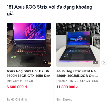
181
Asus ROG Strix với đa dạng khoảng
giá
5
3
Asus Rog Strix G531GT i5
Asus Rog Strix G513 R7-
9300H 16GB GTX 1650 Đen
4800H 16GB/512GB Gtx
1650
Intel Core i5 - 16 GB
Ryzen 7 - 16 GB - 512 GB - SSD
6.600.000 đ
11.800.000 đ
Tp Hồ Chí Minh
Bình Dương