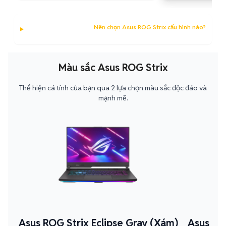
Nên chọn Asus ROG Strix cấu hình nào?
Màu sắc Asus ROG Strix
Thể hiện cá tính của bạn qua 2 lựa chọn màu sắc độc đáo và
mạnh mẽ.
Asus ROG Strix Eclipse Gray (Xám)
Asus RO