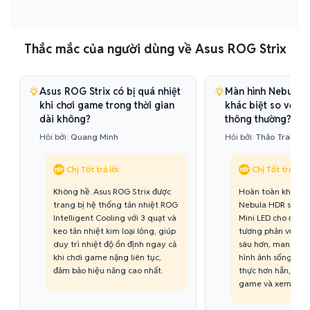
Thắc mắc của người dùng về Asus ROG Strix
Asus ROG Strix có bị quá nhiệt
Màn hình Nebula H
khi chơi game trong thời gian
khác biệt so với m
dài không?
thông thường?
Hỏi bởi:
Quang Minh
Hỏi bởi:
Thảo Trang
Chị Tốt trả lời:
Chị Tốt trả lời:
Không hề. Asus ROG Strix được
Hoàn toàn khác bi
trang bị hệ thống tản nhiệt ROG
Nebula HDR sử dụ
Intelligent Cooling với 3 quạt và
Mini LED cho độ s
keo tản nhiệt kim loại lỏng, giúp
tương phản vượt t
duy trì nhiệt độ ổn định ngay cả
sâu hơn, mang lại 
khi chơi game nặng liên tục,
hình ảnh sống độn
đảm bảo hiệu năng cao nhất.
thực hơn hẳn, đặc b
game và xem phi