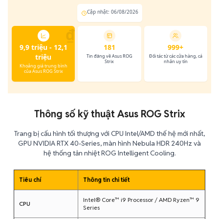
Cập nhật: 06/08/2026
₫
9,9 triệu - 12,1
181
999+
triệu
Tin đăng về Asus ROG
Đối tác từ các cửa hàng, cá
Strix
nhân uy tín
Khoảng giá trung bình
của Asus ROG Strix
Thông số kỹ thuật Asus ROG Strix
Trang bị cấu hình tối thượng với CPU Intel/AMD thế hệ mới nhất,
GPU NVIDIA RTX 40-Series, màn hình Nebula HDR 240Hz và
hệ thống tản nhiệt ROG Intelligent Cooling.
Tiêu chí
Thông tin chi tiết
Intel® Core™ i9 Processor / AMD Ryzen™ 9
CPU
Series