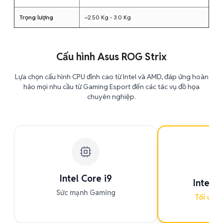
Trọng lượng
~2.50 Kg - 3.0 Kg
Cấu hình Asus ROG Strix
Lựa chọn cấu hình CPU đỉnh cao từ Intel và AMD, đáp ứng hoàn
hảo mọi nhu cầu từ Gaming Esport đến các tác vụ đồ họa
chuyên nghiệp.
PH
Intel Core i9
Intel C
Sức mạnh Gaming
Tối ưu A