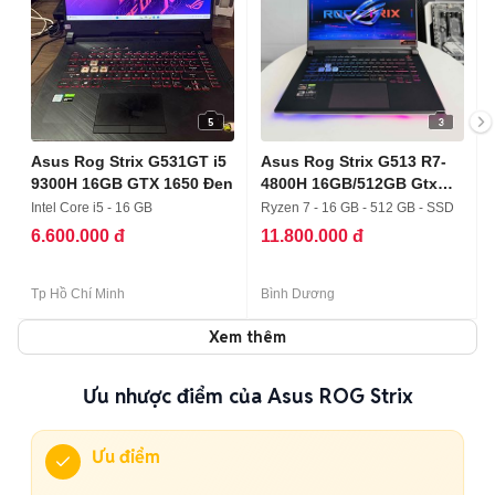
5
3
Asus Rog Strix G531GT i5
Asus Rog Strix G513 R7-
9300H 16GB GTX 1650 Đen
4800H 16GB/512GB Gtx
1650
Intel Core i5 - 16 GB
Ryzen 7 - 16 GB - 512 GB - SSD
6.600.000 đ
11.800.000 đ
Tp Hồ Chí Minh
Bình Dương
Xem thêm
Ưu nhược điểm của Asus ROG Strix
Ưu điểm