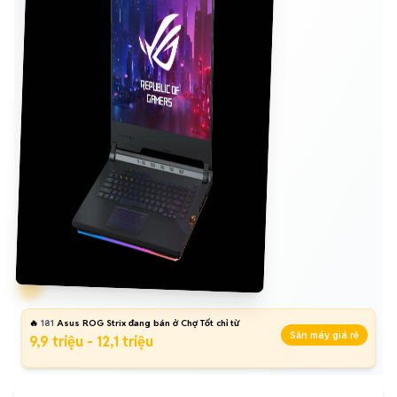
🔥
181
Asus ROG Strix đang bán ở Chợ Tốt chỉ từ
Săn máy giá rẻ
9,9 triệu - 12,1 triệu