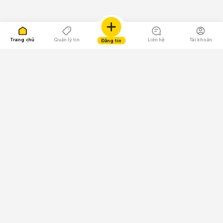
Trang chủ
Quản lý tin
Liên hệ
Tài khoản
Đăng tin
109.000 Bình chọn
Tải ứng dụng Chợ Tốt
Về Chợ Tốt
Quy chế sàn
Chính sách bảo mật
Giải quyết tranh chấp
CÔNG TY TNHH CHỢ TỐT - Người đại diện theo pháp luật:
Nguyễn Trọng Tấn; GPDKKD: 0312120782 do Sở KH & ĐT TP.HCM cấp ngày
11/01/2013;
GPMXH: 185/GP-BTTTT do Bộ Thông tin và Truyền thông
cấp ngày 09/07/2024 - Chịu trách nhiệm