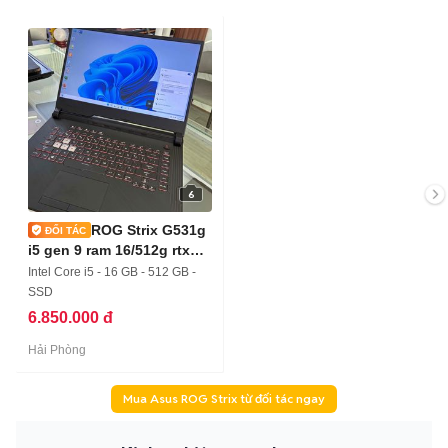
6
ROG Strix G531g
i5 gen 9 ram 16/512g rtx
1650
Intel Core i5 - 16 GB - 512 GB -
SSD
6.850.000 đ
Hải Phòng
Mua Asus ROG Strix từ đối tác ngay