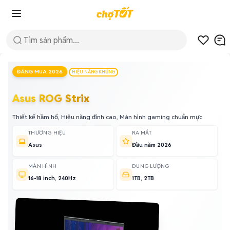
ĐÁNG MUA 2026
HIỆU NĂNG KHỦNG
Asus ROG Strix
Thiết kế hầm hố, Hiệu năng đỉnh cao, Màn hình gaming chuẩn mực
THƯƠNG HIỆU
RA MẮT
Asus
Đầu năm 2026
MÀN HÌNH
DUNG LƯỢNG
16-18 inch, 240Hz
1TB, 2TB