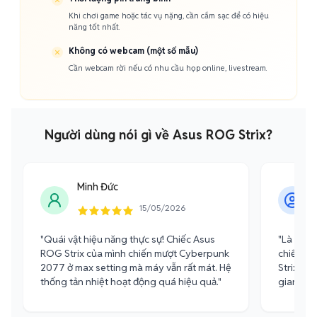
Khi chơi game hoặc tác vụ nặng, cần cắm sạc để có hiệu
năng tốt nhất.
Không có webcam (một số mẫu)
Cần webcam rời nếu có nhu cầu họp online, livestream.
Người dùng nói gì về Asus ROG Strix?
Minh Đức
15/05/2026
"Quái vật hiệu năng thực sự! Chiếc Asus
"Là một 
ROG Strix của mình chiến mượt Cyberpunk
chiếc m
2077 ở max setting mà máy vẫn rất mát. Hệ
Strix đã
thống tản nhiệt hoạt động quá hiệu quả."
gian ren