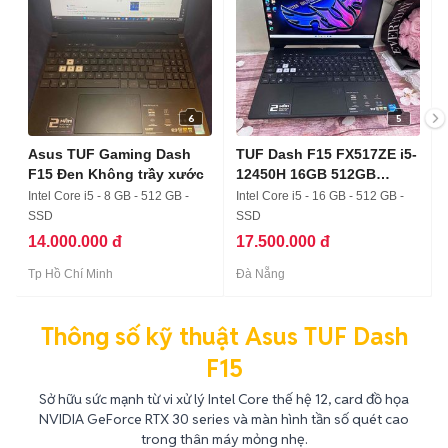
6
5
Asus TUF Gaming Dash
TUF Dash F15 FX517ZE i5-
F15 Đen Không trầy xước
12450H 16GB 512GB
3050ti
Intel Core i5 - 8 GB - 512 GB -
Intel Core i5 - 16 GB - 512 GB -
SSD
SSD
14.000.000 đ
17.500.000 đ
Tp Hồ Chí Minh
Đà Nẵng
Thông số kỹ thuật Asus TUF Dash
F15
Sở hữu sức mạnh từ vi xử lý Intel Core thế hệ 12, card đồ họa
NVIDIA GeForce RTX 30 series và màn hình tần số quét cao
trong thân máy mỏng nhẹ.