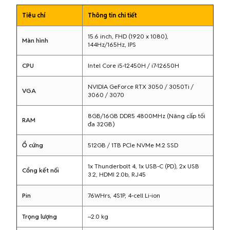
Tiêu chí
Thông tin chi tiết
15.6 inch, FHD (1920 x 1080),
Màn hình
144Hz/165Hz, IPS
CPU
Intel Core i5-12450H / i7-12650H
NVIDIA GeForce RTX 3050 / 3050Ti /
VGA
3060 / 3070
8GB/16GB DDR5 4800MHz (Nâng cấp tối
RAM
đa 32GB)
Ổ cứng
512GB / 1TB PCIe NVMe M.2 SSD
1x Thunderbolt 4, 1x USB-C (PD), 2x USB
Cổng kết nối
3.2, HDMI 2.0b, RJ45
Pin
76WHrs, 4S1P, 4-cell Li-ion
Trọng lượng
~2.0 kg