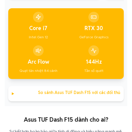
Core i7
RTX 30
Intel Gen 12
GeForce Graphics
Arc Flow
144Hz
Quạt tản nhiệt 84 cánh
Tần số quét
So sánh Asus TUF Dash F15 với các đối thủ
Asus TUF Dash F15 dành cho ai?
Sự kết hợp hoàn hảo giữa tính di động và hiệu năng mạnh mẽ,