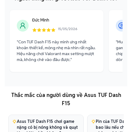
Đức Minh
15/05/2026
"Con TUF Dash F15 này mình ưng nhất
"Mua em 
khoản thiết kế, mỏng nhẹ mà nhìn rất ngầu.
game giả
Hiệu năng chơi Valorant max setting mượt
chip i7 
mà, không chê vào đâu được."
dòng ga
Thắc mắc của người dùng về Asus TUF Dash
F15
Asus TUF Dash F15 chơi game
Pin của TUF Dash 
nặng có bị nóng không và quạt
bao lâu nếu chỉ là