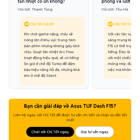
tản nhiệt có ồn không?
phòng và lướt web
Hỏi bởi:
Thanh Tùng
Hỏi bởi:
Thu Hà
Chị Tốt trả lời:
Chị Tốt trả lời:
Khi chơi game nặng, máy sẽ
Với các tác vụ nhẹ
nóng lên ở khu vực trung tâm
sáng trung bình, 
bàn phím nhưng không gây khó
F15 có thể trụ đượ
chịu. Quạt tản nhiệt Arc Flow
tiếng. Đây là mức 
hoạt động hiệu quả, sẽ có tiếng
với một chiếc lap
ồn gió ở chế độ Turbo để đảm
mỏng nhẹ, đủ cho
bảo hiệu năng tối đa, nhưng khá
việc mà không cần 
êm ở chế độ Silent.
Bạn cần giải đáp về Asus TUF Dash F15?
Liên hệ ngay với Chị Tốt để được tư vấn chi tiết và nhận ưu đãi tốt
nhất
Chat với Chị Tốt ngay
Gọi tư vấn ngay