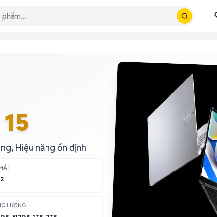
 15
ộng, Hiệu năng ổn định
 MẮT
22
NG LƯỢNG
GB, 512GB, 1TB, 2TB