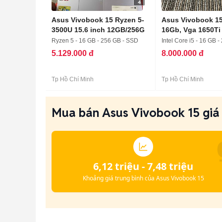
4
Asus Vivobook 15 Ryzen 5-
Asus Vivobook 1
3500U 15.6 inch 12GB/256G
16Gb, Vga 1650Ti
256Gb
Ryzen 5 - 16 GB - 256 GB - SSD
Intel Core i5 - 16 GB 
5.129.000 đ
8.000.000 đ
Tp Hồ Chí Minh
Tp Hồ Chí Minh
Mua bán Asus Vivobook 15 giá 
6,12 triệu - 7,48 triệu
Khoảng giá trung bình của Asus Vivobook 15