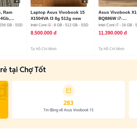
4
6
5, Ram
Laptop Asus Vivobook 15
Asus Vivobook X1
 4Gb,
X1504VA I3 8g 512g new
BQ886W i7-
13620H/16/512GB
- 256 GB - SSD
Intel Core i3 - 8 GB - 512 GB - SSD
Intel Core i7 - 16 GB -
8.500.000 đ
11.390.000 đ
Tp Hồ Chí Minh
Tp Hồ Chí Minh
rẻ tại Chợ Tốt
₫
283
Tin đăng về Asus Vivobook 15