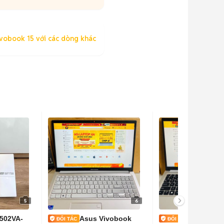
vobook 15 với các dòng khác
5
6
502VA-
Asus Vivobook
Asus Viv