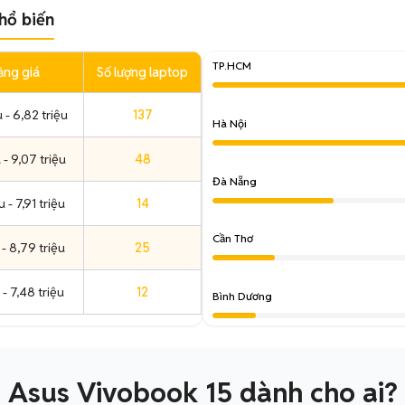
hổ biến
TP.HCM
ảng giá
Số lượng laptop
 - 6,82 triệu
137
Hà Nội
 - 9,07 triệu
48
Đà Nẵng
 - 7,91 triệu
14
Cần Thơ
 - 8,79 triệu
25
 - 7,48 triệu
12
Bình Dương
Asus Vivobook 15 dành cho ai?