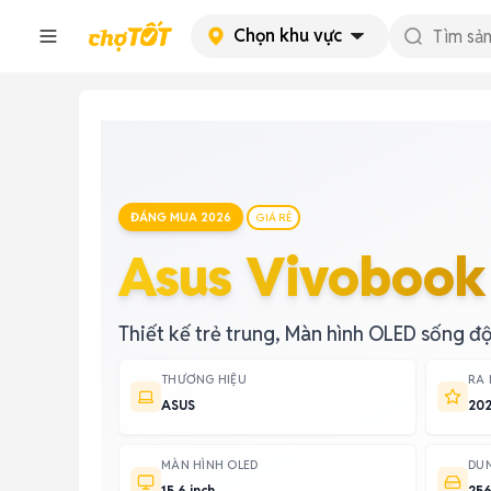
Chọn khu vực
ĐÁNG MUA 2026
GIÁ RẺ
Asus Vivobook
Thiết kế trẻ trung, Màn hình OLED sống đ
THƯƠNG HIỆU
RA
ASUS
20
MÀN HÌNH OLED
DU
15.6 inch
256