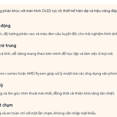
 phân khúc với màn hình OLED rực rỡ, thiết kế hiện đại và hiệu năng đáp
 động
c, độ tương phản cao và màu đen sâu tuyệt đối, cho trải nghiệm hình ảnh 
trẻ trung
cá tính, dễ dàng mang theo bên mình để học tập và làm việc ở mọi nơi.
Core i-series hoặc AMD Ryzen giúp xử lý mượt mà các ứng dụng văn phòng 
độ
 và tìm góc nhìn thoải mái nhất, đồng thời cải thiện khả năng tản nhiệt.
t chạm
à an toàn chỉ với một lần chạm, không cần nhập mật khẩu.