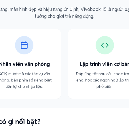
trang, màn hình đẹp và hiệu năng ổn định, Vivobook 15 là người b
tưởng cho giới trẻ năng động.
Nhân viên văn phòng
Lập trình viên cơ bả
Xử lý mượt mà các tác vụ văn
Đáp ứng tốt nhu cầu code fro
hòng, bàn phím số riêng biệt
end, học các ngôn ngữ lập tr
tiện lợi cho nhập liệu.
phổ biến.
ó gì nổi bật?