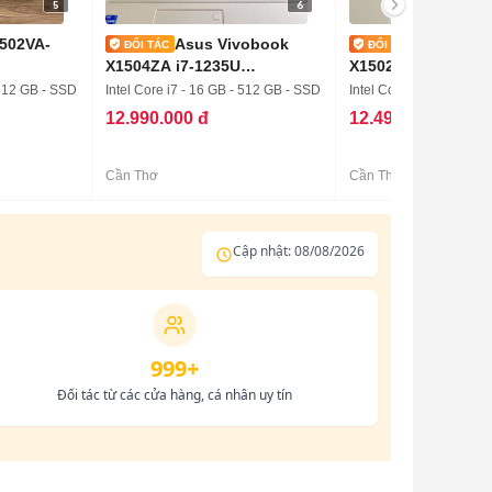
5
6
502VA-
Asus Vivobook
Asus Viv
X1504ZA i7-1235U
X1502VA i5-13420H
16GB/512GB Win 11
16G/512GB Win11
 512 GB - SSD
Intel Core i7 - 16 GB - 512 GB - SSD
Intel Core i5 - 16 GB -
12.990.000 đ
12.490.000 đ
Cần Thơ
Cần Thơ
Cập nhật: 08/08/2026
999+
Đối tác từ các cửa hàng, cá nhân uy tín