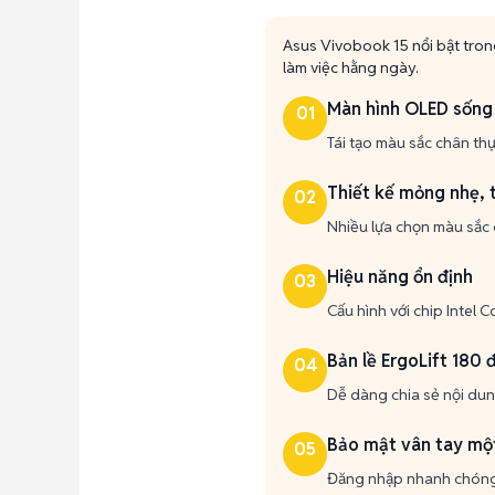
Asus Vivobook 15 nổi bật trong
làm việc hằng ngày.
Màn hình OLED sống
01
Tái tạo màu sắc chân thự
Thiết kế mỏng nhẹ, 
02
Nhiều lựa chọn màu sắc 
Hiệu năng ổn định
03
Cấu hình với chip Intel 
Bản lề ErgoLift 180 
04
Dễ dàng chia sẻ nội dung
Bảo mật vân tay mộ
05
Đăng nhập nhanh chóng v