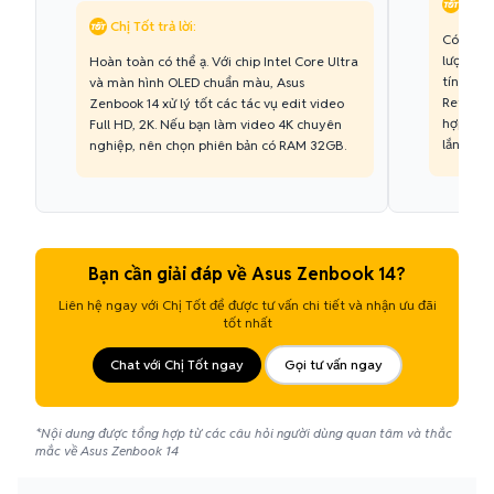
Chị T
Chị Tốt trả lời:
Có, màn 
lượng hơ
Hoàn toàn có thể ạ. Với chip Intel Core Ultra
tính nă
và màn hình OLED chuẩn màu, Asus
Refresh 
Zenbook 14 xử lý tốt các tác vụ edit video
hợp để t
Full HD, 2K. Nếu bạn làm video 4K chuyên
lắng.
nghiệp, nên chọn phiên bản có RAM 32GB.
Bạn cần giải đáp về Asus Zenbook 14?
Liên hệ ngay với Chị Tốt để được tư vấn chi tiết và nhận ưu đãi
tốt nhất
Chat với Chị Tốt ngay
Gọi tư vấn ngay
*Nội dung được tổng hợp từ các câu hỏi người dùng quan tâm và thắc
mắc về Asus Zenbook 14