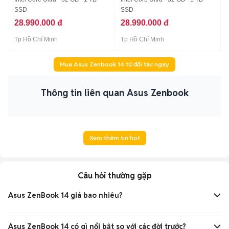
SSD
SSD
28.990.000 đ
28.990.000 đ
Tp Hồ Chí Minh
Tp Hồ Chí Minh
Mua Asus Zenbook 14 từ đối tác ngay
Thông tin liên quan Asus Zenbook
Xem thêm tin hot
Câu hỏi thường gặp
Asus ZenBook 14 giá bao nhiêu?
Giá Asus ZenBook 14 chính hãng hiện dao động từ khoảng
20 triệu
đến
28 triệu đồng
tuỳ cấu hình CPU Intel hoặc
Asus ZenBook 14 có gì nổi bật so với các đời trước?