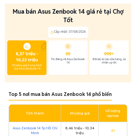
Mua bán Asus Zenbook 14 giá rẻ tại Chợ
Tốt
Cập nhật: 07/08/2026
₫
8,37 triệu -
90
999+
10,23 triệu
Tin đăng về Asus Zenbook
Đối tác từ các cửa hàng, cá
14
nhân uy tín
Khoảng giá trung bình
của Asus Zenbook 14
Top 5 nơi mua bán Asus Zenbook 14 phổ biến
Số lượng
Tỉnh thành
Khoảng giá
laptop
Asus Zenbook 14 Tp Hồ Chí
8,46 triệu - 10,34
61
Minh
triệu