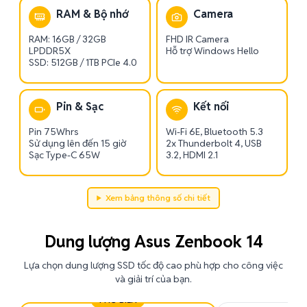
RAM & Bộ nhớ
Camera
RAM: 16GB / 32GB
FHD IR Camera
LPDDR5X
Hỗ trợ Windows Hello
SSD: 512GB / 1TB PCIe 4.0
Pin & Sạc
Kết nối
Pin 75Whrs
Wi-Fi 6E, Bluetooth 5.3
Sử dụng lên đến 15 giờ
2x Thunderbolt 4, USB
Sạc Type-C 65W
3.2, HDMI 2.1
Xem bảng thông số chi tiết
Dung lượng Asus Zenbook 14
Lựa chọn dung lượng SSD tốc độ cao phù hợp cho công việc
và giải trí của bạn.
PHỔ BIẾN