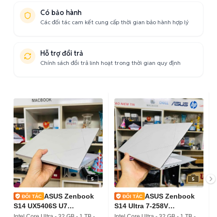
Có bảo hành
Các đối tác cam kết cung cấp thời gian bảo hành hợp lý
Hỗ trợ đổi trả
Chính sách đổi trả linh hoạt trong thời gian quy định
5
5
ASUS Zenbook
ASUS Zenbook
S14 UX5406S U7
S14 Ultra 7-258V
32GB/1TB/14" 2.8K OLED
32GB/1TB/3K OLED
Intel Core Ultra - 32 GB - 1 TB -
Intel Core Ultra - 32 GB - 1 TB -