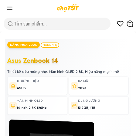
ĐÁNG MUA 2026
MỎNG NHẸ
Asus Zenbook 14
Thiết kế siêu mỏng nhẹ, Màn hình OLED 2.8K, Hiệu năng mạnh mẽ
THƯƠNG HIỆU
RA MẮT
ASUS
2023
MÀN HÌNH OLED
DUNG LƯỢNG
14 inch 2.8K 120Hz
512GB, 1TB