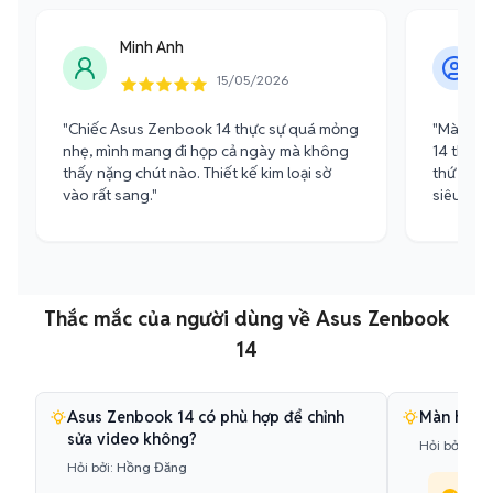
Minh Anh
15/05/2026
"Chiếc Asus Zenbook 14 thực sự quá mỏng
"Màn hì
nhẹ, mình mang đi họp cả ngày mà không
14 thực s
thấy nặng chút nào. Thiết kế kim loại sờ
thứ từ c
vào rất sang."
siêu mượ
Thắc mắc của người dùng về Asus Zenbook
14
Asus Zenbook 14 có phù hợp để chỉnh
Màn hình 
sửa video không?
Hỏi bởi:
Thả
Hỏi bởi:
Hồng Đăng