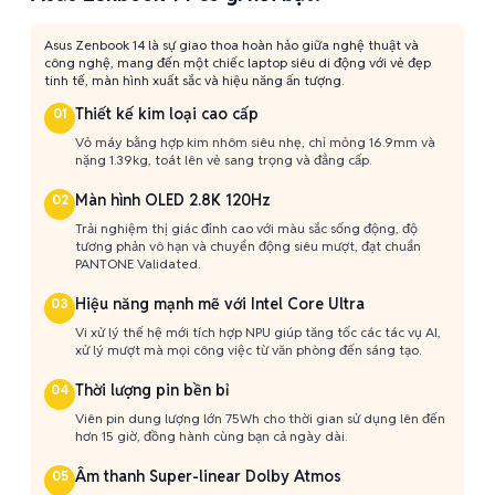
Asus Zenbook 14 là sự giao thoa hoàn hảo giữa nghệ thuật và
công nghệ, mang đến một chiếc laptop siêu di động với vẻ đẹp
tinh tế, màn hình xuất sắc và hiệu năng ấn tượng.
Thiết kế kim loại cao cấp
01
Vỏ máy bằng hợp kim nhôm siêu nhẹ, chỉ mỏng 16.9mm và
nặng 1.39kg, toát lên vẻ sang trọng và đẳng cấp.
Màn hình OLED 2.8K 120Hz
02
Trải nghiệm thị giác đỉnh cao với màu sắc sống động, độ
tương phản vô hạn và chuyển động siêu mượt, đạt chuẩn
PANTONE Validated.
Hiệu năng mạnh mẽ với Intel Core Ultra
03
Vi xử lý thế hệ mới tích hợp NPU giúp tăng tốc các tác vụ AI,
xử lý mượt mà mọi công việc từ văn phòng đến sáng tạo.
Thời lượng pin bền bỉ
04
Viên pin dung lượng lớn 75Wh cho thời gian sử dụng lên đến
hơn 15 giờ, đồng hành cùng bạn cả ngày dài.
Âm thanh Super-linear Dolby Atmos
05