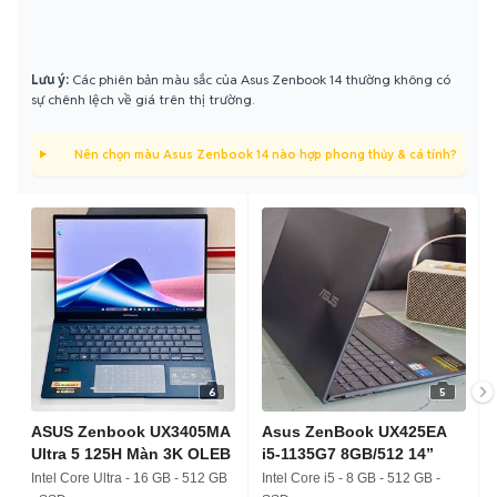
Lưu ý:
Các phiên bản màu sắc của Asus Zenbook 14 thường không có
sự chênh lệch về giá trên thị trường.
Nên chọn màu Asus Zenbook 14 nào hợp phong thủy & cá tính?
6
5
ASUS Zenbook UX3405MA
Asus ZenBook UX425EA
Ultra 5 125H Màn 3K OLEB
i5-1135G7 8GB/512 14”
Intel Core Ultra - 16 GB - 512 GB
Intel Core i5 - 8 GB - 512 GB -