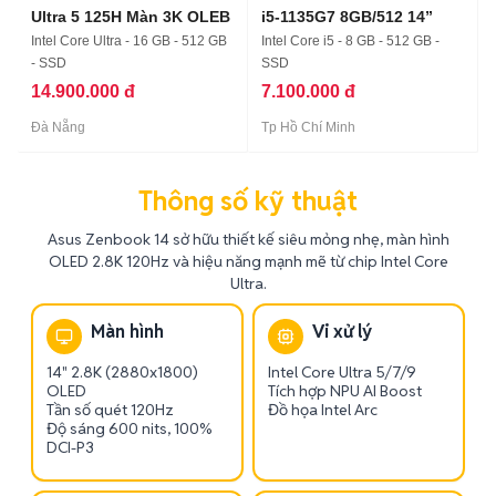
Ultra 5 125H Màn 3K OLEB
i5-1135G7 8GB/512 14”
Intel Core Ultra - 16 GB - 512 GB
Intel Core i5 - 8 GB - 512 GB -
- SSD
SSD
14.900.000 đ
7.100.000 đ
Đà Nẵng
Tp Hồ Chí Minh
Thông số kỹ thuật
Asus Zenbook 14 sở hữu thiết kế siêu mỏng nhẹ, màn hình
OLED 2.8K 120Hz và hiệu năng mạnh mẽ từ chip Intel Core
Ultra.
Màn hình
Vi xử lý
14" 2.8K (2880x1800)
Intel Core Ultra 5/7/9
OLED
Tích hợp NPU AI Boost
Tần số quét 120Hz
Đồ họa Intel Arc
Độ sáng 600 nits, 100%
DCI-P3