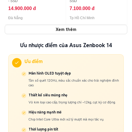
- SSD
SSD
14.900.000 đ
7.100.000 đ
Đà Nẵng
Tp Hồ Chí Minh
Xem thêm
Ưu nhược điểm của Asus Zenbook 14
Ưu điểm
Màn hình OLED tuyệt đẹp
Tần số quét 120Hz, màu sắc chuẩn xác cho trải nghiệm đỉnh
cao.
Thiết kế siêu mỏng nhẹ
Vỏ kim loại cao cấp, trọng lượng chỉ ~1.2kg, cực kỳ cơ động.
Hiệu năng mạnh mẽ
Chip Intel Core Ultra mới xử lý mượt mà mọi tác vụ.
Thời lượng pin tốt