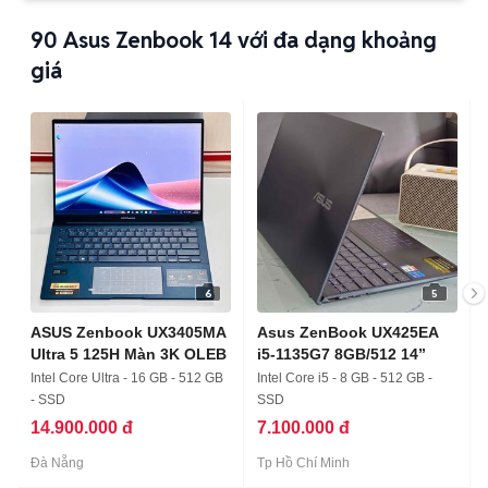
90
Asus Zenbook 14 với đa dạng khoảng
giá
6
5
ASUS Zenbook UX3405MA
Asus ZenBook UX425EA
Ultra 5 125H Màn 3K OLEB
i5-1135G7 8GB/512 14”
Intel Core Ultra - 16 GB - 512 GB
Intel Core i5 - 8 GB - 512 GB -
- SSD
SSD
14.900.000 đ
7.100.000 đ
Đà Nẵng
Tp Hồ Chí Minh