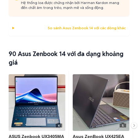
Hệ thống loa được chứng nhận bởi Harman Kardon mang
đến chất âm trong trẻo, mạnh mẽ và sống động.
So sánh Asus Zenbook 14 với các dòng khác
90
Asus Zenbook 14 với đa dạng khoảng
giá
6
5
ASUS Zenbook UX3405MA
Asus ZenBook UX425EA