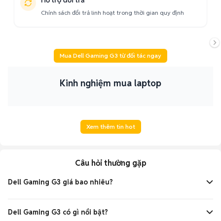
Hỗ trợ đổi trả
Chính sách đổi trả linh hoạt trong thời gian quy định
Mua Dell Gaming G3 từ đối tác ngay
Kinh nghiệm mua laptop
Xem thêm tin hot
Câu hỏi thường gặp
Dell Gaming G3 giá bao nhiêu?
Giá Dell Gaming G3 hiện dao động từ
25 triệu
đến
45 triệu
đồng
tùy cấu hình CPU, GPU và RAM. Các phiên bản RTX sẽ
Dell Gaming G3 có gì nổi bật?
có giá cao hơn.