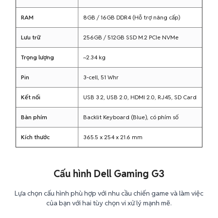
RAM
8GB / 16GB DDR4 (Hỗ trợ nâng cấp)
Lưu trữ
256GB / 512GB SSD M.2 PCIe NVMe
Trọng lượng
~2.34 kg
Pin
3-cell, 51 Whr
Kết nối
USB 3.2, USB 2.0, HDMI 2.0, RJ45, SD Card
Bàn phím
Backlit Keyboard (Blue), có phím số
Kích thước
365.5 x 254 x 21.6 mm
Cấu hình Dell Gaming G3
Lựa chọn cấu hình phù hợp với nhu cầu chiến game và làm việc
của bạn với hai tùy chọn vi xử lý mạnh mẽ.