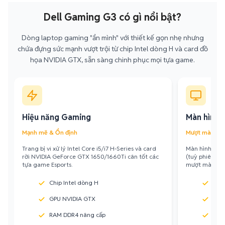
Dell Gaming G3 có gì nổi bật?
Dòng laptop gaming "ẩn mình" với thiết kế gọn nhẹ nhưng
chứa đựng sức mạnh vượt trội từ chip Intel dòng H và card đồ
họa NVIDIA GTX, sẵn sàng chinh phục mọi tựa game.
Hiệu năng Gaming
Màn hình 
Mạnh mẽ & Ổn định
Mượt mà & Sắ
Trang bị vi xử lý Intel Core i5/i7 H-Series và card
Màn hình 15.6
rời NVIDIA GeForce GTX 1650/1660Ti cân tốt các
(tuỳ phiên bả
tựa game Esports.
mượt mà tron
Chip Intel dòng H
Tần 
GPU NVIDIA GTX
Độ p
RAM DDR4 nâng cấp
Viề