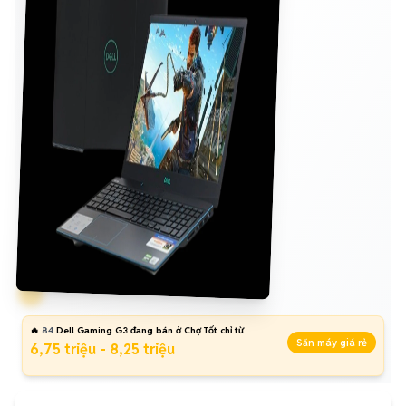
🔥
84
Dell Gaming G3 đang bán ở Chợ Tốt chỉ từ
Săn máy giá rẻ
6,75 triệu - 8,25 triệu