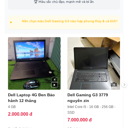
🏆 Màu sắc chủ đạo, mạnh mẽ và bí ẩn.
Nên chọn màu Dell Gaming G3 nào hợp phong thủy & cá tính?
4
4
Dell Laptop 4G Đen Bảo
Dell Gaming G3 3779
hành 12 tháng
nguyên zin
4 GB
Intel Core i5 - 16 GB - 256 GB -
SSD
2.000.000 đ
7.000.000 đ