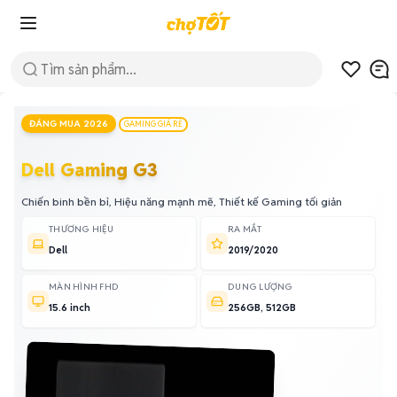
ĐÁNG MUA 2026
GAMING GIÁ RẺ
Dell Gaming G3
Chiến binh bền bỉ, Hiệu năng mạnh mẽ, Thiết kế Gaming tối giản
THƯƠNG HIỆU
RA MẮT
Dell
2019/2020
MÀN HÌNH FHD
DUNG LƯỢNG
15.6 inch
256GB, 512GB