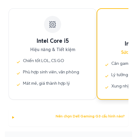
PH
Intel Core i5
Intel
Hiệu năng & Tiết kiệm
Sức mạ
Chiến tốt LOL, CS:GO
Cân game nặn
Phù hợp sinh viên, văn phòng
Lý tưởng cho
Mát mẻ, giá thành hợp lý
Xung nhịp cao
Nên chọn Dell Gaming G3 cấu hình nào?