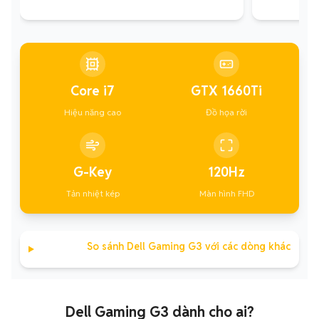
Core i7
GTX 1660Ti
Hiệu năng cao
Đồ họa rời
G-Key
120Hz
Tản nhiệt kép
Màn hình FHD
So sánh Dell Gaming G3 với các dòng khác
Dell Gaming G3 dành cho ai?