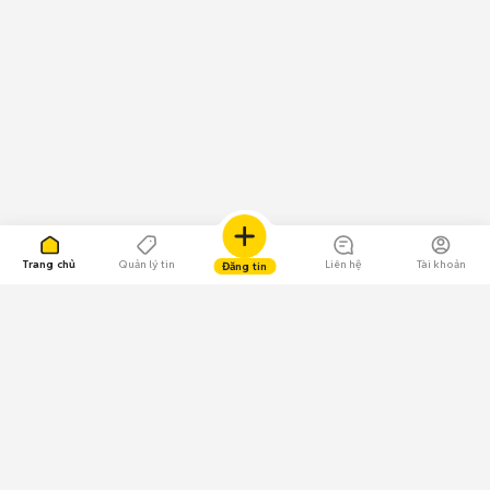
Trang chủ
Quản lý tin
Liên hệ
Tài khoản
Đăng tin
109.000 Bình chọn
Tải ứng dụng Chợ Tốt