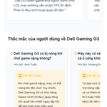
"Dell G3 chiến game khá ngon, mình chơi
"Máy nhì
LOL max setting vẫn mượt, FPS ổn định.
văn phòn
Phím G-Key kích hoạt quạt rất tiện."
chiến gam
Thắc mắc của người dùng về Dell Gaming G3
Dell Gaming G3 có bị nóng khi
Máy này có nâng 
chơi game nặng không?
và ổ cứng không?
Hỏi bởi:
Anh Tuấn
Hỏi bởi:
Hoàng Nam
Chị Tốt trả lời:
Chị Tốt trả lời:
Khi chơi game nặng, máy có thể
Có bạn nhé. Dell 
nóng lên đôi chút. Tuy nhiên,
trợ nâng cấp RAM
Dell Gaming G3 có tính năng
và có thêm khe cắ
Game Shift (G-Key) giúp tăng
M.2 hoặc HDD 2.5 i
tốc quạt tản nhiệt ngay lập tức
bản) rất tiện lợi.
để làm mát máy hiệu quả.