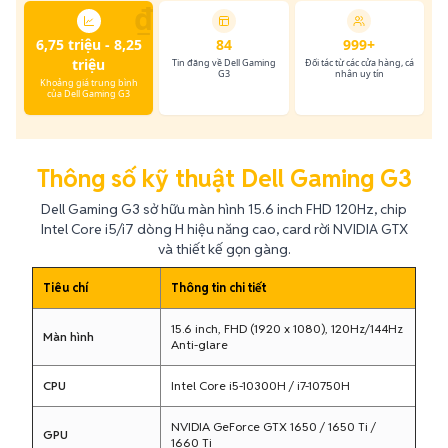
₫
6,75 triệu - 8,25
84
999+
triệu
Tin đăng về Dell Gaming
Đối tác từ các cửa hàng, cá
G3
nhân uy tín
Khoảng giá trung bình
của Dell Gaming G3
Thông số kỹ thuật Dell Gaming G3
Dell Gaming G3 sở hữu màn hình 15.6 inch FHD 120Hz, chip
Intel Core i5/i7 dòng H hiệu năng cao, card rời NVIDIA GTX
và thiết kế gọn gàng.
Tiêu chí
Thông tin chi tiết
15.6 inch, FHD (1920 x 1080), 120Hz/144Hz
Màn hình
Anti-glare
CPU
Intel Core i5-10300H / i7-10750H
NVIDIA GeForce GTX 1650 / 1650 Ti /
GPU
1660 Ti