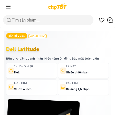
BỀN BỈ 2026
DOANH NHÂN
Dell Latitude
Bền bỉ chuẩn doanh nhân, Hiệu năng ổn định, Bảo mật toàn diện
THƯƠNG HIỆU
RA MẮT
Dell
Nhiều phiên bản
MÀN HÌNH
CẤU HÌNH
13 - 15.6 inch
Đa dạng lựa chọn