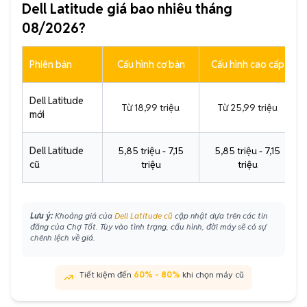
Dell Latitude giá bao nhiêu tháng
08/2026?
Phiên bản
Cấu hình cơ bản
Cấu hình cao cấp
Dell Latitude
Từ 18,99 triệu
Từ 25,99 triệu
mới
Dell Latitude
5,85 triệu - 7,15
5,85 triệu - 7,15
cũ
triệu
triệu
Lưu ý:
Khoảng giá của
Dell Latitude cũ
cập nhật dựa trên các tin
đăng của Chợ Tốt. Tùy vào tình trạng, cấu hình, đời máy sẽ có sự
chênh lệch về giá.
Tiết kiệm đến
60% - 80%
khi chọn máy cũ