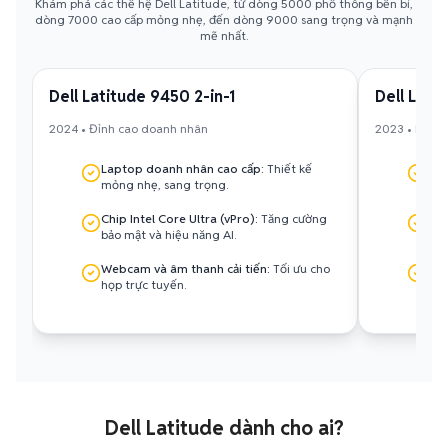
Khám phá các thế hệ Dell Latitude, từ dòng 5000 phổ thông bền bỉ,
dòng 7000 cao cấp mỏng nhẹ, đến dòng 9000 sang trọng và mạnh
mẽ nhất.
Dell Latitude 9450 2-in-1
Dell Lati
2024 • Đỉnh cao doanh nhân
2023 • Mỏng
Laptop doanh nhân cao cấp:
Thiết kế
Thi
mỏng nhẹ, sang trọng.
hoặ
Chip Intel Core Ultra (vPro):
Tăng cường
Bảo
bảo mật và hiệu năng AI.
ngh
Webcam và âm thanh cải tiến:
Tối ưu cho
Thờ
họp trực tuyến.
làm
Dell Latitude dành cho ai?