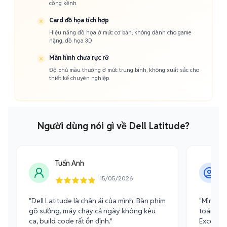
cồng kềnh.
Card đồ họa tích hợp
Hiệu năng đồ họa ở mức cơ bản, không dành cho game
nặng, đồ họa 3D.
Màn hình chưa rực rỡ
Độ phủ màu thường ở mức trung bình, không xuất sắc cho
thiết kế chuyên nghiệp.
Người dùng nói gì về Dell Latitude?
Tuấn Anh
15/05/2026
"Dell Latitude là chân ái của mình. Bàn phím
"Mình dù
gõ sướng, máy chạy cả ngày không kêu
toán thấy
ca, build code rất ổn định."
Excel nặ