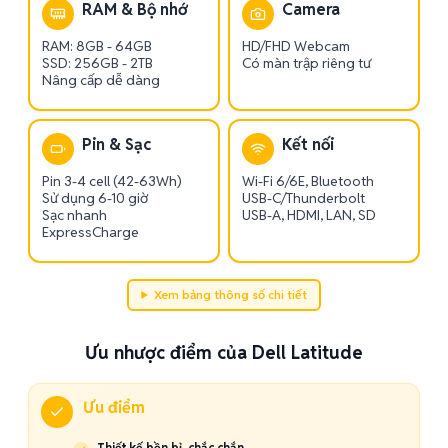
RAM & Bộ nhớ
Camera
RAM: 8GB - 64GB
HD/FHD Webcam
SSD: 256GB - 2TB
Có màn trập riêng tư
Nâng cấp dễ dàng
Pin & Sạc
Kết nối
Pin 3-4 cell (42-63Wh)
Wi-Fi 6/6E, Bluetooth
Sử dụng 6-10 giờ
USB-C/Thunderbolt
Sạc nhanh
USB-A, HDMI, LAN, SD
ExpressCharge
Xem bảng thông số chi tiết
Ưu nhược điểm của Dell Latitude
Ưu điểm
Thiết kế bền bỉ, chắc chắn