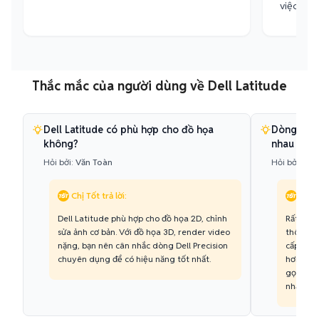
việc."
Thắc mắc của người dùng về Dell Latitude
Dell Latitude có phù hợp cho đồ họa
Dòng Lati
không?
nhau thế 
Hỏi bởi:
Văn Toàn
Hỏi bởi:
Min
Chị Tốt trả lời:
Chị T
Dell Latitude phù hợp cho đồ họa 2D, chỉnh
Rất đơn 
sửa ảnh cơ bản. Với đồ họa 3D, render video
thông, b
nặng, bạn nên cân nhắc dòng Dell Precision
cấp hơn,
chuyên dụng để có hiệu năng tốt nhất.
hơn. Ser
gọn, sa
nhất.