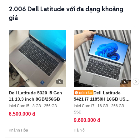
2.006
Dell Latitude với đa dạng khoảng
giá
6
6
Dell Latitude 5320 i5 Gen
Dell Latitude
11 13.3 inch 8GB/256GB
5421 i7 11850H 16GB USA
như mới
Intel Core i5 - 8 GB - 256 GB
Intel Core i7 - 16 GB - 256 GB -
SSD
6.500.000 đ
9.600.000 đ
Khánh Hòa
Hà Nội