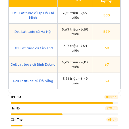
laptop
Dell Latitude cũ Tp Hồ Chí
6,21 triệu - 7,59
830
Minh
triệu
5,63 triệu - 6,88
Dell Latitude cũ Hà Nội
579
triệu
6,17 triệu - 7,54
Dell Latitude cũ Cần Thơ
68
triệu
5,62 triệu - 6,87
Dell Latitude cũ Bình Dương
67
triệu
5,31 triệu - 6,49
Dell Latitude cũ Đà Nẵng
83
triệu
TP.HCM
830 tin
Hà Nội
579 tin
Cần Thơ
68 tin