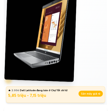
🔥
2.006
Dell Latitude đang bán ở Chợ Tốt chỉ từ
Săn máy giá rẻ
5,85 triệu - 7,15 triệu