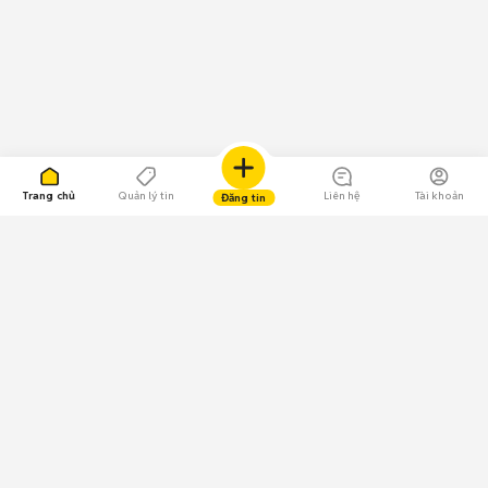
Trang chủ
Quản lý tin
Liên hệ
Tài khoản
Đăng tin
109.000 Bình chọn
Tải ứng dụng Chợ Tốt
Về Chợ Tốt
Quy chế sàn