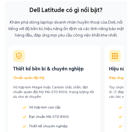
Dell Latitude có gì nổi bật?
Khám phá dòng laptop doanh nhân huyền thoại của Dell, nổi
tiếng với độ bền bỉ, hiệu năng ổn định và các tính năng bảo mật
hàng đầu, đáp ứng mọi yêu cầu công việc khắt khe nhất.
Thiết kế bền bỉ & chuyên nghiệp
Hiệu năng
Chuẩn quân đội Mỹ
Đáp ứng mọi 
Vỏ hợp kim Magie hoặc Carbon chắc chắn, đạt
Tùy chọn cấu h
chuẩn quân đội Mỹ MIL-STD 810G, trọng lượng tối
i5, i7, đáp ứn
ưu cho di chuyển.
các tác vụ ch
Vỏ hợp kim cao cấp
Inte
Đạt chuẩn MIL-STD 810G
RAM
Thiết kế chuyên nghiệp
SSD 