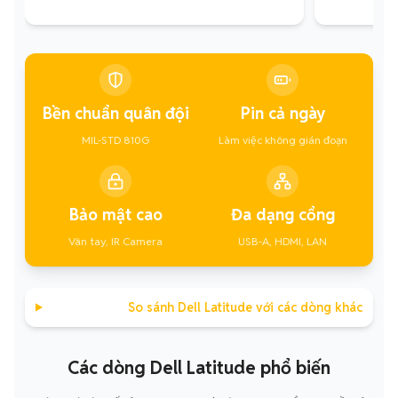
Bền chuẩn quân đội
Pin cả ngày
MIL-STD 810G
Làm việc không gián đoạn
Bảo mật cao
Đa dạng cổng
Vân tay, IR Camera
USB-A, HDMI, LAN
So sánh Dell Latitude với các dòng khác
Các dòng Dell Latitude phổ biến