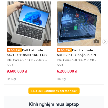
6
6
Dell Latitude
Dell Latitude
5421 i7 11850H 16GB USA
5310 2in1 i7 hoặc i5 ZIN
như mới
USA lướt
Intel Core i7 - 16 GB - 256 GB -
Intel Core i7 - 8 GB - 256 GB -
SSD
SSD
9.600.000 đ
6.200.000 đ
Hà Nội
Hà Nội
Mua Dell Latitude từ đối tác ngay
Kinh nghiệm mua laptop