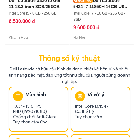
Dell Latitude 5320 i5 Gen
Dell Latitude
11 13.3 inch 8GB/256GB
5421 i7 11850H 16GB USA
như mới
Intel Core i5 - 8 GB - 256 GB
Intel Core i7 - 16 GB - 256 GB -
SSD
6.500.000 đ
9.600.000 đ
Khánh Hòa
Hà Nội
Thông số kỹ thuật
Dell Latitude sở hữu cấu hình đa dạng, thiết kế bền bỉ và nhiều
tính năng bảo mật, đáp ứng tốt nhu cầu của người dùng doanh
nghiệp.
Màn hình
Vi xử lý
13.3" - 15.6" IPS
Intel Core i3/i5/i7
FHD (1920x1080)
Đa thế hệ
Chống chói Anti-Glare
Tùy chọn vPro
Tùy chọn cảm ứng