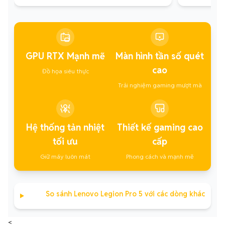
GPU RTX Mạnh mẽ
Màn hình tần số quét
cao
Đồ họa siêu thực
Trải nghiệm gaming mượt mà
Hệ thống tản nhiệt
Thiết kế gaming cao
tối ưu
cấp
Giữ máy luôn mát
Phong cách và mạnh mẽ
So sánh Lenovo Legion Pro 5 với các dòng khác
<