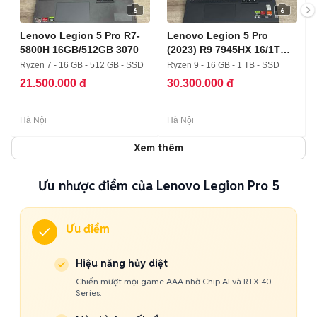
6
6
Lenovo Legion 5 Pro R7-
Lenovo Legion 5 Pro
5800H 16GB/512GB 3070
(2023) R9 7945HX 16/1T
4060
Ryzen 7 - 16 GB - 512 GB - SSD
Ryzen 9 - 16 GB - 1 TB - SSD
21.500.000 đ
30.300.000 đ
Hà Nội
Hà Nội
Xem thêm
Ưu nhược điểm của Lenovo Legion Pro 5
Ưu điểm
Hiệu năng hủy diệt
Chiến mượt mọi game AAA nhờ Chip AI và RTX 40
Series.