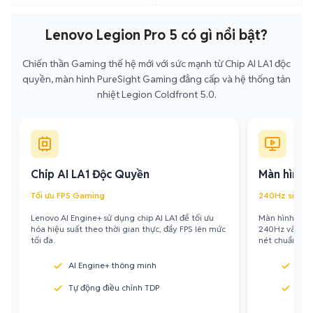
Lenovo Legion Pro 5 có gì nổi bật?
Chiến thần Gaming thế hệ mới với sức mạnh từ Chip AI LA1 độc
quyền, màn hình PureSight Gaming đẳng cấp và hệ thống tản
nhiệt Legion Coldfront 5.0.
Chip AI LA1 Độc Quyền
Màn hình 
Tối ưu FPS Gaming
240Hz siêu m
Lenovo AI Engine+ sử dụng chip AI LA1 để tối ưu
Màn hình 16 i
hóa hiệu suất theo thời gian thực, đẩy FPS lên mức
240Hz và độ 
tối đa.
nét chuẩn thi 
AI Engine+ thông minh
Tần
Tự động điều chỉnh TDP
Độ s