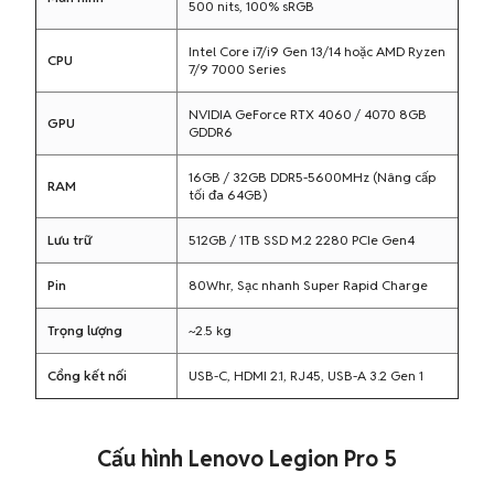
500 nits, 100% sRGB
Intel Core i7/i9 Gen 13/14 hoặc AMD Ryzen
CPU
7/9 7000 Series
NVIDIA GeForce RTX 4060 / 4070 8GB
GPU
GDDR6
16GB / 32GB DDR5-5600MHz (Nâng cấp
RAM
tối đa 64GB)
Lưu trữ
512GB / 1TB SSD M.2 2280 PCIe Gen4
Pin
80Whr, Sạc nhanh Super Rapid Charge
Trọng lượng
~2.5 kg
Cổng kết nối
USB-C, HDMI 2.1, RJ45, USB-A 3.2 Gen 1
Cấu hình Lenovo Legion Pro 5