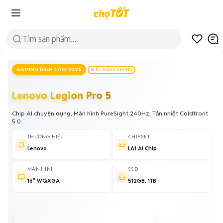
GAMING ĐỈNH CAO 2026
HIỆU NĂNG KHỦNG
Lenovo Legion Pro 5
Chip AI chuyên dụng, Màn hình PureSight 240Hz, Tản nhiệt Coldfront
5.0
THƯƠNG HIỆU
CHIPSET
Lenovo
LA1 AI Chip
MÀN HÌNH
SSD
16" WQXGA
512GB, 1TB