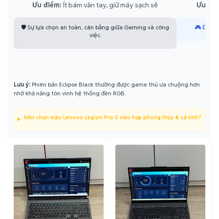
Ưu điểm:
Ít bám vân tay, giữ máy sạch sẽ
Ưu điể
🛡️ Sự lựa chọn an toàn, cân bằng giữa Gaming và công
🎮 Đậm c
việc.
Lưu ý:
Phiên bản Eclipse Black thường được game thủ ưa chuộng hơn
nhờ khả năng tôn vinh hệ thống đèn RGB.
Nên chọn màu Lenovo Legion Pro 5 nào hợp phong thủy & cá tính?