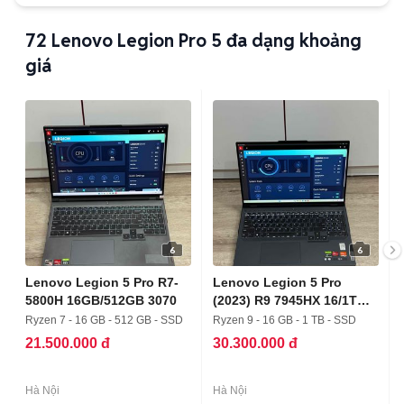
72
Lenovo Legion Pro 5 đa dạng khoảng
giá
6
6
Lenovo Legion 5 Pro R7-
Lenovo Legion 5 Pro
5800H 16GB/512GB 3070
(2023) R9 7945HX 16/1T
4060
Ryzen 7 - 16 GB - 512 GB - SSD
Ryzen 9 - 16 GB - 1 TB - SSD
21.500.000 đ
30.300.000 đ
Hà Nội
Hà Nội