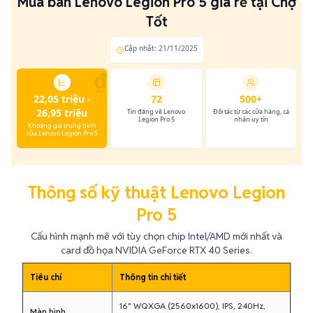
Mua bán Lenovo Legion Pro 5 giá rẻ tại Chợ
Tốt
Cập nhật: 21/11/2025
₫
22,05 triệu -
72
500+
26,95 triệu
Tin đăng về Lenovo
Đối tác từ các cửa hàng, cá
Legion Pro 5
nhân uy tín
Khoảng giá trung bình
của Lenovo Legion Pro 5
Thông số kỹ thuật Lenovo Legion
Pro 5
Cấu hình mạnh mẽ với tùy chọn chip Intel/AMD mới nhất và
card đồ họa NVIDIA GeForce RTX 40 Series.
Tiêu chí
Thông tin chi tiết
16" WQXGA (2560x1600), IPS, 240Hz,
Màn hình