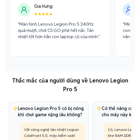
Gia Hưng
"Màn hình Lenovo Legion Pro 5 240Hz
"Mình là
quá mượt, chơi CS:GO phê hết nấc. Tản
con này 
nhiệt tốt hơn hẳn con laptop cũ của mình."
năng bù 
Thắc mắc của người dùng về Lenovo Legion
Pro 5
Lenovo Legion Pro 5 có bị nóng
Có thể nâng cấp 
khi chơi game nặng lâu không?
cho máy này khôn
Với công nghệ tản nhiệt Legion
Có, Lenovo Legion 
Coldfront 5.0, máy kiểm soát
khe RAM DDR5 (tối