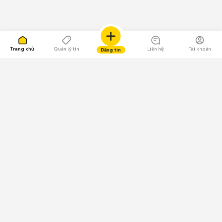
Trang chủ
Quản lý tin
Liên hệ
Tài khoản
Đăng tin
109.000 Bình chọn
Tải ứng dụng Chợ Tốt
Về Chợ Tốt
Quy chế sàn
Chính sách bảo mật
Giải quyết tranh chấp
CÔNG TY TNHH CHỢ TỐT - Người đại diện theo pháp luật:
Nguyễn Trọng Tấn; GPDKKD: 0312120782 do Sở KH & ĐT TP.HCM cấp ngày
11/01/2013;
GPMXH: 185/GP-BTTTT do Bộ Thông tin và Truyền thông