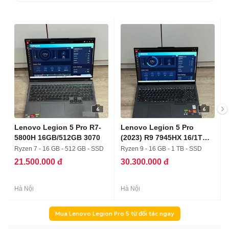
6
6
Lenovo Legion 5 Pro R7-
Lenovo Legion 5 Pro
5800H 16GB/512GB 3070
(2023) R9 7945HX 16/1T
4060
Ryzen 7 - 16 GB - 512 GB - SSD
Ryzen 9 - 16 GB - 1 TB - SSD
21.500.000 đ
30.300.000 đ
Hà Nội
Hà Nội
Mua Lenovo Legion Pro 5 từ đối tác ngay