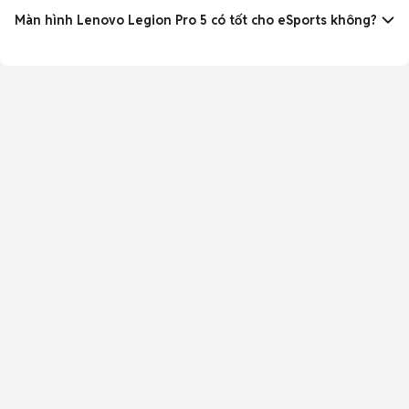
nhiệt độ ổn định ngay cả khi chơi game liên tục nhiều giờ.
Màn hình Lenovo Legion Pro 5 có tốt cho eSports không?
Có. Màn hình 16 inch QHD 165Hz, độ phản hồi nhanh, màu
sắc chính xác, rất phù hợp game thủ eSports cần độ mượt và
chính xác cao.