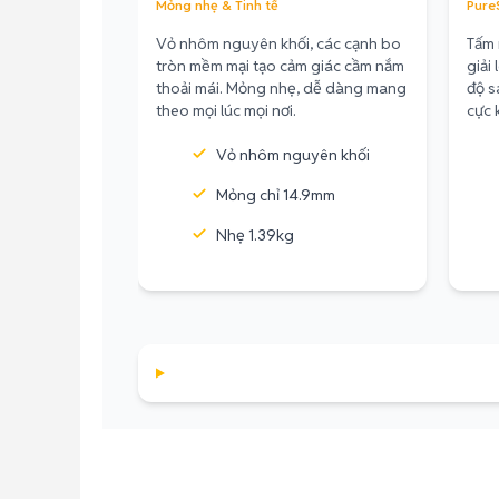
Mỏng nhẹ & Tinh tế
Pure
Vỏ nhôm nguyên khối, các cạnh bo
Tấm 
tròn mềm mại tạo cảm giác cầm nắm
giải
thoải mái. Mỏng nhẹ, dễ dàng mang
độ s
theo mọi lúc mọi nơi.
cực 
Vỏ nhôm nguyên khối
Mỏng chỉ 14.9mm
Nhẹ 1.39kg