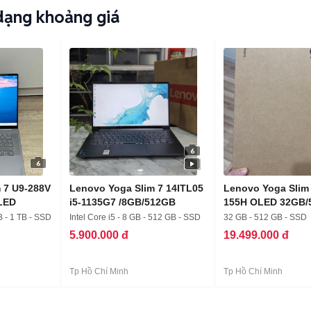
dạng khoảng giá
6
6
 7 U9-288V
Lenovo Yoga Slim 7 14ITL05
Lenovo Yoga Slim 
LED
i5-1135G7 /8GB/512GB
155H OLED 32GB/
Xám
B - 1 TB - SSD
Intel Core i5 - 8 GB - 512 GB - SSD
32 GB - 512 GB - SSD
5.900.000 đ
19.499.000 đ
Tp Hồ Chí Minh
Tp Hồ Chí Minh