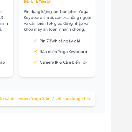
Bền bỉ & Tiện lợi
e
Pin dung lượng lớn, bàn phím Yoga
U)
Keyboard êm ái, camera hồng ngoại
 minh
và cảm biến ToF giúp đăng nhập và
ả.
khóa máy an toàn, nhanh chóng.
Pin 73Wh cả ngày dài
Bàn phím Yoga Keyboard
cao
Camera IR & Cảm biến ToF
So sánh Lenovo Yoga Slim 7 với các dòng khác
?