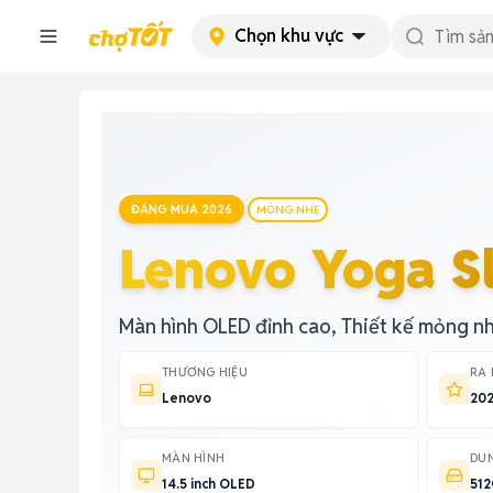
Chọn khu vực
ĐÁNG MUA 2026
MỎNG NHẸ
Lenovo Yoga S
Màn hình OLED đỉnh cao, Thiết kế mỏng n
THƯƠNG HIỆU
RA
Lenovo
20
MÀN HÌNH
DU
14.5 inch OLED
512