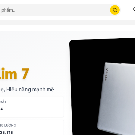
lim 7
hẹ, Hiệu năng mạnh mẽ
 MẮT
24
NG LƯỢNG
GB, 1TB