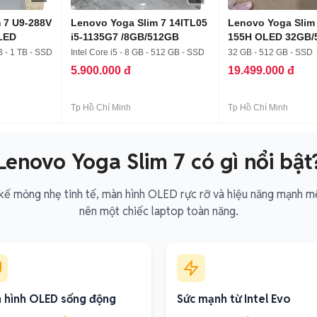
 7 U9-288V
Lenovo Yoga Slim 7 14ITL05
Lenovo Yoga Slim 
LED
i5-1135G7 /8GB/512GB
155H OLED 32GB/
Xám
B - 1 TB - SSD
Intel Core i5 - 8 GB - 512 GB - SSD
32 GB - 512 GB - SSD
5.900.000 đ
19.499.000 đ
Tp Hồ Chí Minh
Tp Hồ Chí Minh
Lenovo Yoga Slim 7 có gì nổi bật
kế mỏng nhẹ tinh tế, màn hình OLED rực rỡ và hiệu năng mạnh mẽ
nên một chiếc laptop toàn năng.
 hình OLED sống động
Sức mạnh từ Intel Evo