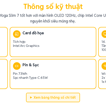
Thông số kỹ thuật
Yoga Slim 7 tốt hơn với màn hình OLED 120Hz, chip Intel Core Ul
nguyên khối siêu mỏng nhẹ.
Card đồ họa
Tích hợp
14
Intel Arc Graphics
Tầ
10
Pin & Sạc
Pin 73Wh
Wi-
Sạc nhanh Type-C 65W
2x
1x 
Xem bảng thông số chi tiết