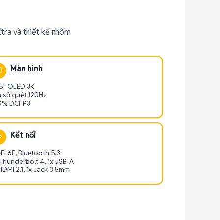
tra và thiết kế nhôm
Màn hình
.5" OLED 3K
n số quét 120Hz
0% DCI-P3
Kết nối
Fi 6E, Bluetooth 5.3
 Thunderbolt 4, 1x USB-A
HDMI 2.1, 1x Jack 3.5mm