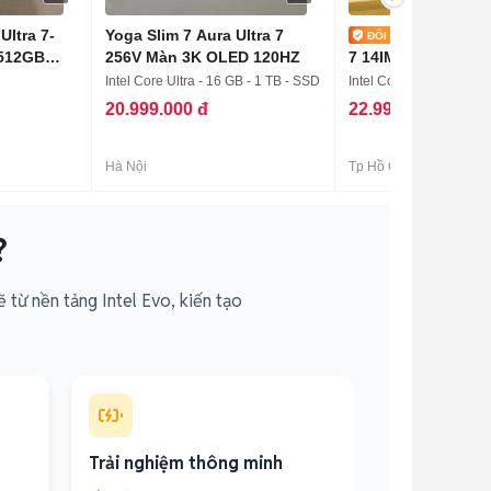
Ultra 7-
Yoga Slim 7 Aura Ultra 7
Lenovo Y
512GB
256V Màn 3K OLED 120HZ
7 14IMH9 Ultra 7-1
32GB/OLED
Intel Core Ultra - 16 GB - 1 TB - SSD
Intel Core Ultra - 32 GB
20.999.000 đ
22.990.000 đ
Hà Nội
Tp Hồ Chí Minh
?
 từ nền tảng Intel Evo, kiến tạo
Trải nghiệm thông minh