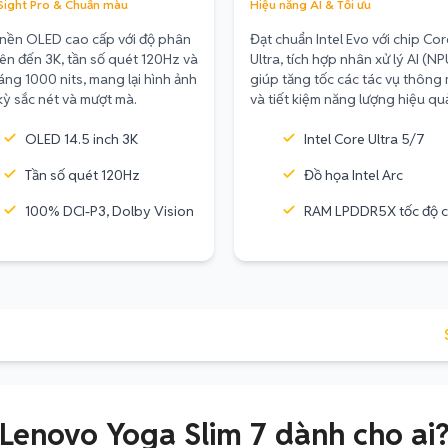
Sight Pro & Chuẩn màu
Hiệu năng AI & Tối ưu
nền OLED cao cấp với độ phân
Đạt chuẩn Intel Evo với chip Cor
 lên đến 3K, tần số quét 120Hz và
Ultra, tích hợp nhân xử lý AI (NP
áng 1000 nits, mang lại hình ảnh
giúp tăng tốc các tác vụ thông
kỳ sắc nét và mượt mà.
và tiết kiệm năng lượng hiệu qu
OLED 14.5 inch 3K
Intel Core Ultra 5/7
Tần số quét 120Hz
Đồ họa Intel Arc
100% DCI-P3, Dolby Vision
RAM LPDDR5X tốc độ 
Lenovo Yoga Slim 7 dành cho ai