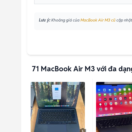
Lưu ý:
Khoảng giá của
MacBook Air M3 cũ
cập nhật 
71
MacBook Air M3 với đa dạn
5