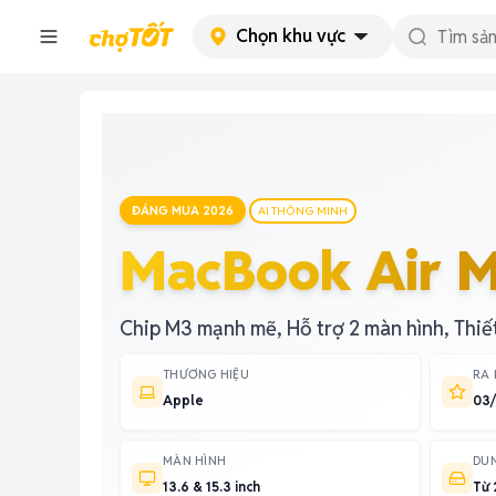
Chọn khu vực
ĐÁNG MUA 2026
AI THÔNG MINH
MacBook Air 
Chip M3 mạnh mẽ, Hỗ trợ 2 màn hình, Thiết
THƯƠNG HIỆU
RA
Apple
03
MÀN HÌNH
DU
13.6 & 15.3 inch
Từ