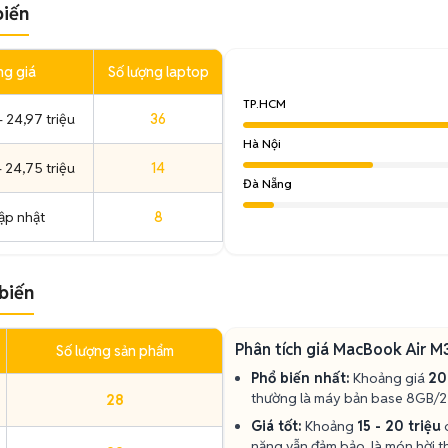
biến
g giá
Số lượng laptop
TP.HCM
- 24,97 triệu
36
Hà Nội
- 24,75 triệu
14
Đà Nẵng
ập nhật
8
biến
Phân tích giá MacBook Air M
Số lượng sản phẩm
Phổ biến nhất:
Khoảng giá
20
thường là máy bản base 8GB/2
28
Giá tốt:
Khoảng
15 - 20 triệu
c
năng vẫn đảm bảo, là món hời t