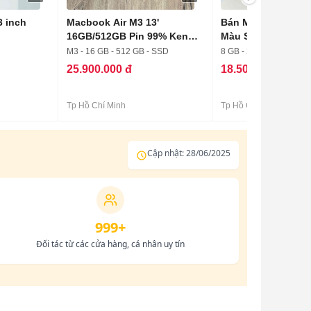
3 inch
Macbook Air M3 13'
Bán Macbook Air M
16GB/512GB Pin 99% Keng
Màu StarLight Đẹp
Care+
M3 - 16 GB - 512 GB - SSD
8 GB - 256 GB
25.900.000 đ
18.500.000 đ
Tp Hồ Chí Minh
Tp Hồ Chí Minh
Cập nhật: 28/06/2025
999+
Đối tác từ các cửa hàng, cá nhân uy tín