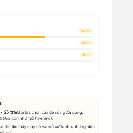
36 tin
14 tin
8 tin
3:
 - 25 triệu
là lựa chọn của đa số người dùng,
56GB còn như mới (likenew).
ó thể tìm thấy máy có vài vết xước nhỏ, nhưng hiệu
hực sự.