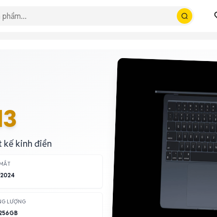
M3
 kế kinh điển
 MẮT
/2024
NG LƯỢNG
 256GB