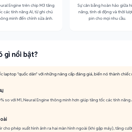
ural Engine trên chip M3 tăng
Sự cân bằng hoàn hảo giữa h
ốc các tính năng AI, từ ghi chú
năng, tính di động và thời lư
hông minh đến chỉnh sửa ảnh.
pin cho mọi nhu cầu.
 gì nổi bật?
ếc laptop "quốc dân" với những nâng cấp đáng giá, biến nó thành chiếc 
AI
 so với M1, Neural Engine thông minh hơn giúp tăng tốc các tính năng
goài
ir cho phép xuất hình ảnh ra hai màn hình ngoài (khi gập máy), tăng cườ