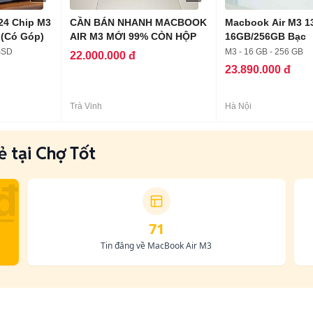
24 Chip M3
CẦN BÁN NHANH MACBOOK
Macbook Air M3 1
(Có Góp)
AIR M3 MỚI 99% CÒN HỘP
16GB/256GB Bạc
 SSD
M3 - 16 GB - 256 GB
22.000.000 đ
23.890.000 đ
Trà Vinh
Hà Nội
 tại Chợ Tốt
₫
71
Tin đăng về MacBook Air M3