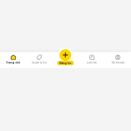
Trang chủ
Quản lý tin
Liên hệ
Tài khoản
Đăng tin
109.000 Bình chọn
Tải ứng dụng Chợ Tốt