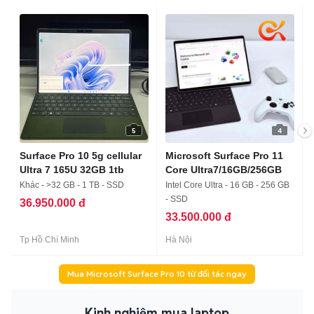
5
4
Surface Pro 10 5g cellular
Microsoft Surface Pro 11
Ultra 7 165U 32GB 1tb
Core Ultra7/16GB/256GB
Khác - >32 GB - 1 TB - SSD
Intel Core Ultra - 16 GB - 256 GB
- SSD
36.950.000 đ
33.500.000 đ
Tp Hồ Chí Minh
Hà Nội
Mua Microsoft Surface Pro 10 từ đối tác ngay
Kinh nghiệm mua laptop