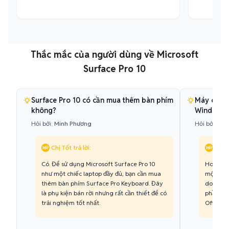
Thắc mắc của người dùng về
Microsoft
Surface Pro 10
Surface Pro 10 có cần mua thêm bàn phím
Máy có th
không?
Windows 
Hỏi bởi:
Minh Phương
Hỏi bởi:
Bả
Chị Tốt trả lời:
Chị T
Có. Để sử dụng Microsoft Surface Pro 10
Hoàn toà
như một chiếc laptop đầy đủ, bạn cần mua
một chiế
thêm bàn phím Surface Pro Keyboard. Đây
do đó nó
là phụ kiện bán rời nhưng rất cần thiết để có
phần mề
trải nghiệm tốt nhất.
Office, 