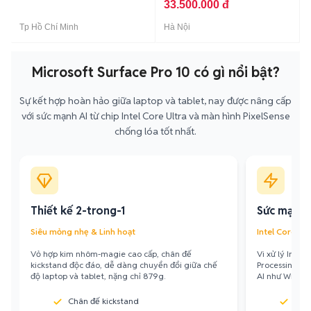
33.500.000 đ
Tp Hồ Chí Minh
Hà Nội
Microsoft Surface Pro 10 có gì nổi bật?
Sự kết hợp hoàn hảo giữa laptop và tablet, nay được nâng cấp
với sức mạnh AI từ chip Intel Core Ultra và màn hình PixelSense
chống lóa tốt nhất.
Thiết kế 2-trong-1
Sức mạnh 
Siêu mỏng nhẹ & Linh hoạt
Intel Core Ult
Vỏ hợp kim nhôm-magie cao cấp, chân đế
Vi xử lý Intel
kickstand độc đáo, dễ dàng chuyển đổi giữa chế
Processing Un
độ laptop và tablet, nặng chỉ 879g.
AI như Windows
Chân đế kickstand
Inte