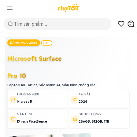
ĐÁNG MUA 2026
2-IN-1
Microsoft Surface
Pro 10
Laptop lai Tablet, Sức mạnh AI, Màn hình chống lóa
THƯƠNG HIỆU
RA MẮT
Microsoft
2024
MÀN HÌNH
DUNG LƯỢNG
13 inch PixelSense
256GB, 512GB, 1TB