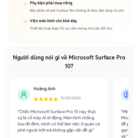
Phụ kiện phải mua riêng
Bàn phím và bút Surface Pen không đi kèm, làm tăng chi phí.
Viền màn hình còn khá dày
Thiết kế chưa được tối ưu viền mỏng như các đối thủ.
Người dùng nói gì về Microsoft Surface Pro
10?
Hoàng Anh
15/05/2026
"Chiếc Microsoft Surface Pro 10 này thực
"Mình là 
sự là cỗ máy AI di động. Màn hình chống
Microsof
lóa rất đỉnh, mình có thể làm việc ở quán cà
để phác t
phê ngoài trời mà không gặp vấn đề gì."
gọn nhẹ,
vẽ."