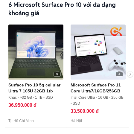
6
Microsoft Surface Pro 10 với đa dạng
khoảng giá
5
4
Surface Pro 10 5g cellular
Microsoft Surface Pro 11
Ultra 7 165U 32GB 1tb
Core Ultra7/16GB/256GB
Khác - >32 GB - 1 TB - SSD
Intel Core Ultra - 16 GB - 256 GB
- SSD
36.950.000 đ
33.500.000 đ
Tp Hồ Chí Minh
Hà Nội