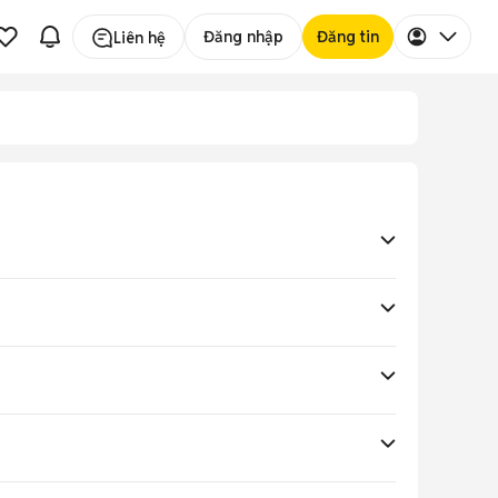
Đăng nhập
Đăng tin
Liên hệ
ồng
tùy cấu hình chip (Intel hoặc SQ3), RAM, SSD và
hợp cho người dùng chuyên nghiệp và sáng tạo, cũng
iên bản chip: Intel Core i5/i7 thế hệ 12 (hoặc Core
màn hình 13 inch 120Hz tuyệt đẹp và hai cổng
i 2880 x 1920 pixel và
tần số quét 120Hz
. Màn
namic Refresh Rate, màn hình của Surface Pro 9 rất
 giờ hết nhờ phản hồi xúc giác (haptic feedback) và
 và Windows 11 tối ưu cho cảm ứng, Surface Slim