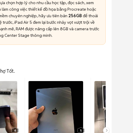
lựa chọn hợp lý cho nhu cầu học tập, đọc sách, xem
ạn làm công việc thiết kế đồ họa bằng Procreate hoặc
mềm chuyên nghiệp, hãy ưu tiên bản
256GB
để thoải
hệ trước, iPad Air 5 đem lại bước nhảy vọt vượt trội về
mạnh mẽ, RAM được nâng cấp lên 8GB và camera trước
ăng Center Stage thông minh.
Chợ Tốt.
6
5