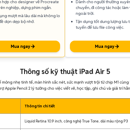
h hợp cho designer vẽ Procreate
Dành cho người thường xuyên
ên nghiệp, dựng phim ngắn.
chuyển, đi công tác hoặc làm 
ngoài trời.
ụng mượt mà lâu dài mà không lo
đề dọn dẹp bộ nhớ.
Tận dụng tốt dung lượng lưu t
tuyến để lưu file công việc.
Mua ngay
Mua ngay
Thông số kỹ thuật iPad Air 5
kế mỏng nhẹ tinh tế, màn hình sắc nét, sức mạnh vượt trội từ chip M1 cù
rợ Apple Pencil 2 lý tưởng cho việc viết vẽ, học tập, ghi chú và giải trí h
Thông tin chi tiết
Liquid Retina 10.9 inch, công nghệ True Tone, dải màu rộng P3