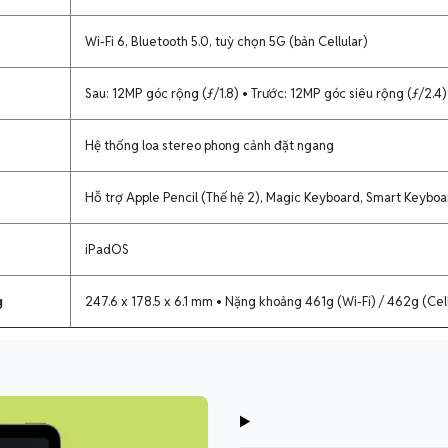
Wi-Fi 6, Bluetooth 5.0, tuỳ chọn 5G (bản Cellular)
Sau: 12MP góc rộng (ƒ/1.8) • Trước: 12MP góc siêu rộng (ƒ/2.4
Hệ thống loa stereo phong cảnh đặt ngang
Hỗ trợ Apple Pencil (Thế hệ 2), Magic Keyboard, Smart Keyboar
iPadOS
g
247.6 x 178.5 x 6.1 mm • Nặng khoảng 461g (Wi-Fi) / 462g (Cell