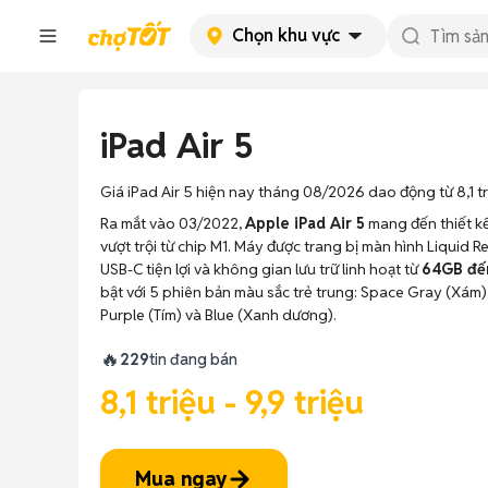
Chọn khu vực
iPad Air 5
Giá iPad Air 5 hiện nay tháng 08/2026 dao động từ 8,1 tri
Ra mắt vào 03/2022,
Apple iPad Air 5
mang đến thiết k
vượt trội từ chip M1. Máy được trang bị màn hình Liquid R
USB-C tiện lợi và không gian lưu trữ linh hoạt từ
64GB đế
bật với 5 phiên bản màu sắc trẻ trung: Space Gray (Xám),
Purple (Tím) và Blue (Xanh dương).
🔥
229
tin đang bán
8,1 triệu - 9,9 triệu
Mua ngay