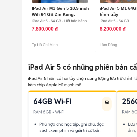
IPad Air M1 Gen 5 10.9 inch
iPad Air 5 M1 64G
Wifi 64 GB Zin Keng.
hình trầy
iPad Air 5 - 64 GB - Hết bảo hành
iPad Air 5 - 64 GB
7.800.000 đ
8.200.000 đ
Tp Hồ Chí Minh
Lâm Đồng
iPad Air 5 có những phiên bản c
iPad Air 5 hiện có hai tùy chọn dung lượng lưu trữ chính 
kèm chip Apple M1 mạnh mẽ.
64GB Wi-Fi
256
💾
RAM 8GB • Wi-Fi
RAM 8GB
Phù hợp cho học tập, ghi chú, đọc
Lưu t
sách, xem phim và giải trí cơ bản.
ảnh,