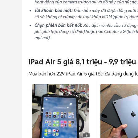
hoạt động của camera trước/sau và độ nảy của nút ngu
Tài khoản bảo mật:
Đảm bảo máy đã được đăng xuất h
cũ và không bị vướng các loại khóa MDM (quản trị doan
Chọn phiên bản kết nối:
Xác định rõ nhu cầu sử dụng đ
phí, phù hợp dùng cố định) hoặc bản Cellular 5G (linh h
mọi nơi).
iPad Air 5 giá 8,1 triệu - 9,9 triệu
Mua bán hơn 229 iPad Air 5 giá tốt, đa dạng dung lư
6