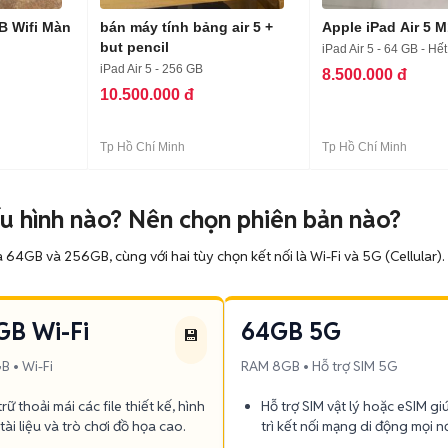
B Wifi Màn
bán máy tính bảng air 5 +
Apple iPad Air 5 
but pencil
iPad Air 5 - 64 GB - Hế
iPad Air 5 - 256 GB
8.500.000 đ
10.500.000 đ
Tp Hồ Chí Minh
Tp Hồ Chí Minh
ấu hình nào? Nên chọn phiên bản nào?
là 64GB và 256GB, cùng với hai tùy chọn kết nối là Wi-Fi và 5G (Cellula
GB Wi-Fi
64GB 5G
💾
 • Wi-Fi
RAM 8GB • Hỗ trợ SIM 5G
rữ thoải mái các file thiết kế, hình
Hỗ trợ SIM vật lý hoặc eSIM g
 tài liệu và trò chơi đồ họa cao.
trì kết nối mạng di động mọi nơ