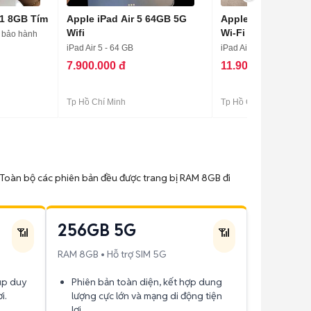
M1 8GB Tím
Apple iPad Air 5 64GB 5G
Apple iPad Air 5 
Wifi
Wi-Fi Cellular + Pen
t bảo hành
iPad Air 5 - 64 GB
iPad Air 5 - 64 GB
7.900.000 đ
11.900.000 đ
Tp Hồ Chí Minh
Tp Hồ Chí Minh
r). Toàn bộ các phiên bản đều được trang bị RAM 8GB đi
256GB 5G
📶
📶
RAM 8GB • Hỗ trợ SIM 5G
iúp duy
Phiên bản toàn diện, kết hợp dung
i.
lượng cực lớn và mạng di động tiện
lợi.