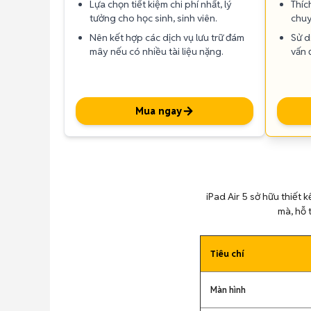
Lựa chọn tiết kiệm chi phí nhất, lý
Thíc
tưởng cho học sinh, sinh viên.
chuy
Nên kết hợp các dịch vụ lưu trữ đám
Sử d
mây nếu có nhiều tài liệu nặng.
vấn 
Mua ngay
iPad Air 5 sở hữu thiết 
mà, hỗ t
Tiêu chí
Màn hình