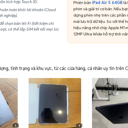
ồn tích hợp Touch ID.
Phiên bản
iPad Air 5 64GB
là 
phim và giải trí cơ bản. Nếu b
oàn toàn khỏi tài khoản iCloud
dựng phim nhẹ trên các phần 
h nghiệp).
mái lưu trữ dữ liệu. So với thế 
ể chọn bản Wi-Fi (tiết kiệm chi
hiệu năng nhờ chip Apple M1 
oạt, có thể lắp SIM kết nối mọi lúc
12MP Ultra Wide hỗ trợ tính n
ợng, tình trạng và khu vực, từ các cửa hàng, cá nhân uy tín trên 
5
2