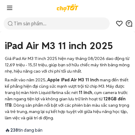
iPad Air M3 11 inch 2025
Giá iPad Air M3 11 inch 2025 hiện nay tháng 08/2026 dao động từ
12,69 triệu - 15,51 triệu, giúp bạn sở hữu chiếc máy tính bảng mỏng
nhẹ, hiệu năng cao với chi phí tối ưu nhất.
Ra mắt vào năm 2025,
Apple iPad Air M3 11 inch
mang đến thiết
kế phẳng hiện đại cùng sức mạnh vượt trội từ chip M3. Máy được
trang bị màn hình Liquid Retina sắc nét
11 inch
, cụm camera trước
nằm ngang tiện lợi và không gian lưu trữ linh hoạt từ
128GB đến
1TB
. Dòng sản phẩm nổi bật với các phiên bản màu sắc sang trọng
và trẻ trung, mang lại sự kết hợp tuyệt vời giữa hiệu năng học tập,
làm việc và giải trí di động.
🔥
238
tin đang bán