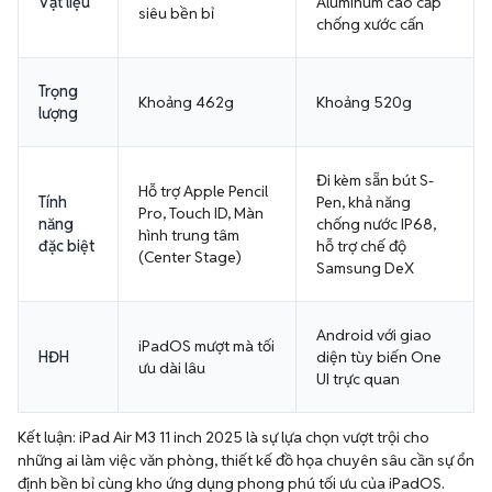
Vật liệu
Aluminum cao cấp
siêu bền bỉ
chống xước cấn
Trọng
Khoảng 462g
Khoảng 520g
lượng
Đi kèm sẵn bút S-
Hỗ trợ Apple Pencil
Tính
Pen, khả năng
Pro, Touch ID, Màn
năng
chống nước IP68,
hình trung tâm
đặc biệt
hỗ trợ chế độ
(Center Stage)
Samsung DeX
Android với giao
iPadOS mượt mà tối
HĐH
diện tùy biến One
ưu dài lâu
UI trực quan
Kết luận: iPad Air M3 11 inch 2025 là sự lựa chọn vượt trội cho
những ai làm việc văn phòng, thiết kế đồ họa chuyên sâu cần sự ổn
định bền bỉ cùng kho ứng dụng phong phú tối ưu của iPadOS.