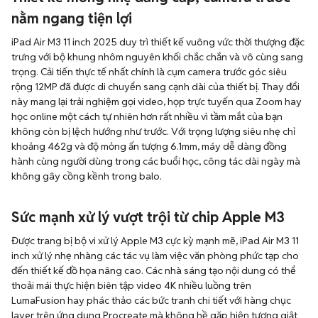
nằm ngang tiện lợi
iPad Air M3 11 inch 2025 duy trì thiết kế vuông vức thời thượng đặc
trưng với bộ khung nhôm nguyên khối chắc chắn và vô cùng sang
trọng. Cải tiến thực tế nhất chính là cụm camera trước góc siêu
rộng 12MP đã được di chuyển sang cạnh dài của thiết bị. Thay đổi
này mang lại trải nghiệm gọi video, họp trực tuyến qua Zoom hay
học online một cách tự nhiên hơn rất nhiều vì tầm mắt của bạn
không còn bị lệch hướng như trước. Với trọng lượng siêu nhẹ chỉ
khoảng 462g và độ mỏng ấn tượng 6.1mm, máy dễ dàng đồng
hành cùng người dùng trong các buổi học, công tác dài ngày mà
không gây cồng kềnh trong balo.
Sức mạnh xử lý vượt trội từ chip Apple M3
Được trang bị bộ vi xử lý Apple M3 cực kỳ mạnh mẽ, iPad Air M3 11
inch xử lý nhẹ nhàng các tác vụ làm việc văn phòng phức tạp cho
đến thiết kế đồ họa nâng cao. Các nhà sáng tạo nội dung có thể
thoải mái thực hiện biên tập video 4K nhiều luồng trên
LumaFusion hay phác thảo các bức tranh chi tiết với hàng chục
layer trên ứng dụng Procreate mà không hề gặp hiện tượng giật