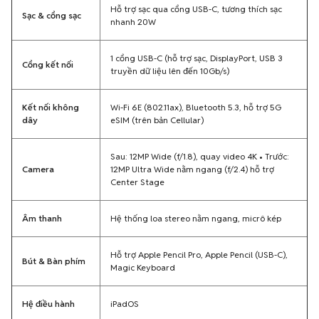
Hỗ trợ sạc qua cổng USB-C, tương thích sạc
Sạc & cổng sạc
nhanh 20W
1 cổng USB-C (hỗ trợ sạc, DisplayPort, USB 3
Cổng kết nối
truyền dữ liệu lên đến 10Gb/s)
Kết nối không
Wi-Fi 6E (802.11ax), Bluetooth 5.3, hỗ trợ 5G
dây
eSIM (trên bản Cellular)
Sau: 12MP Wide (f/1.8), quay video 4K • Trước:
Camera
12MP Ultra Wide nằm ngang (f/2.4) hỗ trợ
Center Stage
Âm thanh
Hệ thống loa stereo nằm ngang, micrô kép
Hỗ trợ Apple Pencil Pro, Apple Pencil (USB-C),
Bút & Bàn phím
Magic Keyboard
Hệ điều hành
iPadOS