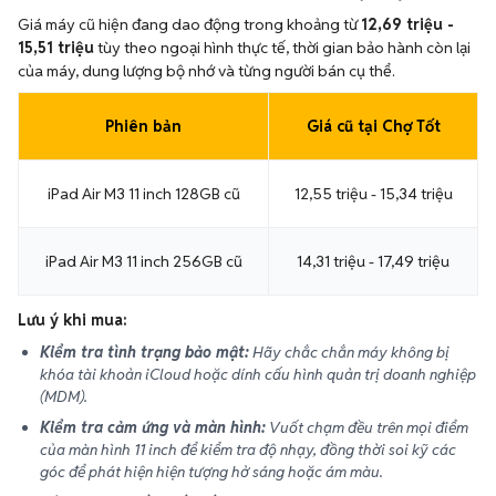
Giá máy cũ hiện đang dao động trong khoảng từ
12,69 triệu -
15,51 triệu
tùy theo ngoại hình thực tế, thời gian bảo hành còn lại
của máy, dung lượng bộ nhớ và từng người bán cụ thể.
Phiên bản
Giá cũ tại Chợ Tốt
iPad Air M3 11 inch 128GB cũ
12,55 triệu - 15,34 triệu
iPad Air M3 11 inch 256GB cũ
14,31 triệu - 17,49 triệu
Lưu ý khi mua:
Kiểm tra tình trạng bảo mật:
Hãy chắc chắn máy không bị
khóa tài khoản iCloud hoặc dính cấu hình quản trị doanh nghiệp
(MDM).
Kiểm tra cảm ứng và màn hình:
Vuốt chạm đều trên mọi điểm
của màn hình 11 inch để kiểm tra độ nhạy, đồng thời soi kỹ các
góc để phát hiện hiện tượng hở sáng hoặc ám màu.