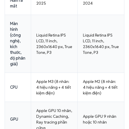
Năm ra
2025
2024
mắt
Màn
hình
(công
Liquid Retina IPS
Liquid Retina IPS
nghệ,
LCD, 11 inch,
LCD, 11 inch,
kích
2360x1640 px, True
2360x1640 px, True
thước,
Tone, P3
Tone, P3
độ phân
giải)
Apple M3 (8 nhân:
Apple M2 (8 nhân:
CPU
4 hiệu năng + 4 tiết
4 hiệu năng + 4 tiết
kiệm điện)
kiệm điện)
Apple GPU 10 nhân,
Dynamic Caching,
Apple GPU 9 nhân
GPU
Ray tracing phần
hoặc 10 nhân
cứng