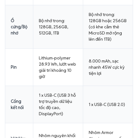
Bộ nhớ trong:
Ổ
Bộ nhớ trong:
128GB hoặc 256GB
cứng/Bộ
128GB, 256GB,
(có khe cắm thẻ
nhớ
512GB, 1TB
MicroSD mở rộng
lên đến 1TB)
Lithium-polymer
8.000 mAh, sạc
28.93 Wh, lướt web
Pin
nhanh 45W cực kỳ
giải trí khoảng 10
tiện lợi
giờ
1 x USB-C (USB 3 hỗ
Cổng
trợ truyền dữ liệu
1 x USB-C (USB 2.0)
kết nối
tốc độ cao,
DisplayPort)
Nhôm Armor
Nhôm nguyên khối