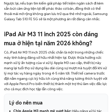
Ngược lại, nếu bạn tìm kiếm giải pháp tiết kiệm ngân sách đi kèm
sẵn bút cảm ứng tiện lợi để phác thảo cơ bản, đồng thời có thể
thoải mái mở rộng không gian lưu trữ qua thẻ nhớ ngoài, Samsung
Galaxy Tab S10 FE 5G sẽ là một phương án rất đáng cân nhắc.
iPad Air M3 11 inch 2025 còn đáng
mua ở hiện tại năm 2026 không?
Có, iPad Air M3 11 inch 2025 chắc chắn là một trong những chiếc
máy tính bảng đáng sở hữu nhất hiện tại. Được thừa hưởng sức
mạnh xử lý ấn tượng của vi xử lý Apple M3 cao cấp, thiết bị này
mang lại tuổi thọ sử dụng lâu dài cùng sự mượt mà tuyệt đối khi xử
lý mọi tác vụ hàng ngày trong 4-5 năm tới. Thiết kế camera trước
đặt nằm ngang cực kỳ hữu ích cùng khả năng tương thích tuyệt vời
với Apple Pencil Pro biến thiết bị thành một trợ thủ làm việc đắc lực
cho cả mục đích học tập lẫn công việc.
Lý do nên mua
Chip Apple M3 mạnh mẽ vượt bậc:
Hiệu năng xử lý tác