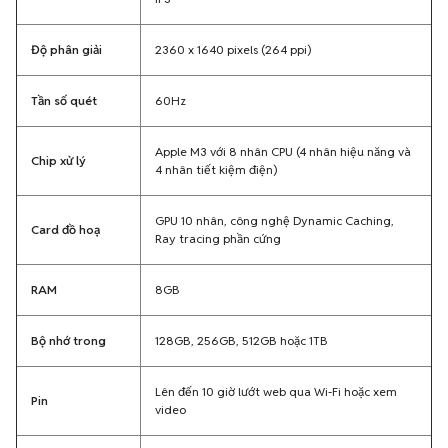
Độ phân giải
2360 x 1640 pixels (264 ppi)
Tần số quét
60Hz
Apple M3 với 8 nhân CPU (4 nhân hiệu năng và
Chip xử lý
4 nhân tiết kiệm điện)
GPU 10 nhân, công nghệ Dynamic Caching,
Card đồ hoạ
Ray tracing phần cứng
RAM
8GB
Bộ nhớ trong
128GB, 256GB, 512GB hoặc 1TB
Lên đến 10 giờ lướt web qua Wi-Fi hoặc xem
Pin
video