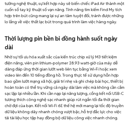
tưởng nghệ thuật, sự kết hợp này sẽ biến chiếc iPad Air thành một
cuốn sổ tay kỹ thuật số vạn năng. Tính năng tìm kiếm Find My tích
hợp trên bút cũng mang lại sự an tâm tuyệt đối, tránh được những
lo lắng về việc thất lạc bút trong quá trình làm việc hàng ngày.
Thời lượng pin bền bỉ đồng hành suốt ngày
dài
Nhờ sự tối ưu hóa xuất sắc của kiến trúc chip xử lý M3 tiết kiệm
điện năng, viên pin lithium-polymer 28.93 watt-giờ của máy dễ
dàng đáp ứng thời gian lướt web liên tục bằng Wi-Fi hoặc xem
video lên đến 10 tiếng đồng hồ. Trong thực tế sử dụng hỗn hợp
bao gồm lướt mạng xã hội, giải trí nhẹ và ghi chép bài học, thiết bị
hoàn toàn có thể trụ vững cả ngày dài làm việc mà không cần cắm
sạc lặp lại nhiều lần. Khi cần nạp lại năng lượng, cổng kết nối USB-C
tương thích công nghệ sạc nhanh giúp rút ngắn tối đa thời gian
chờ đợi của bạn. Kết nối Wi-Fi 6E thế hệ mới mang lại tốc độ truyền
dữ liệu không dây nhanh chóng vượt bậc, hỗ trợ đắc lực cho việc
tải tài liệu học tập hay đồng bộ dữ liệu công việc nhanh chóng.