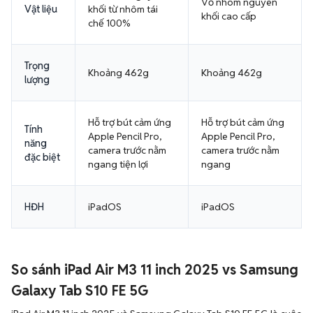
Vỏ nhôm nguyên
Vật liệu
khối từ nhôm tái
khối cao cấp
chế 100%
Trọng
Khoảng 462g
Khoảng 462g
lượng
Hỗ trợ bút cảm ứng
Hỗ trợ bút cảm ứng
Tính
Apple Pencil Pro,
Apple Pencil Pro,
năng
camera trước nằm
camera trước nằm
đặc biệt
ngang tiện lợi
ngang
HĐH
iPadOS
iPadOS
So sánh iPad Air M3 11 inch 2025 vs Samsung
Galaxy Tab S10 FE 5G