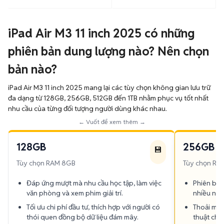
iPad Air M3 11 inch 2025 có những
phiên bản dung lượng nào? Nên chọn
bản nào?
iPad Air M3 11 inch 2025 mang lại các tùy chọn không gian lưu trữ
đa dạng từ 128GB, 256GB, 512GB đến 1TB nhằm phục vụ tốt nhất
nhu cầu của từng đối tượng người dùng khác nhau.
← Vuốt để xem thêm →
128GB
256GB
💾
Tùy chọn RAM 8GB
Tùy chọn RA
Đáp ứng mượt mà nhu cầu học tập, làm việc
Phiên bản
văn phòng và xem phim giải trí.
nhiều nhấ
Tối ưu chi phí đầu tư, thích hợp với người có
Thoải mái 
thói quen đồng bộ dữ liệu đám mây.
thuật chu