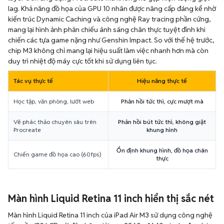
lag. Khả năng đồ họa của GPU 10 nhân được nâng cấp đáng kể nhờ
kiến trúc Dynamic Caching và công nghệ Ray tracing phần cứng,
mang lại hình ảnh phản chiếu ánh sáng chân thực tuyệt đỉnh khi
chiến các tựa game nặng như Genshin Impact. So với thế hệ trước,
chip M3 không chỉ mang lại hiệu suất làm việc nhanh hơn mà còn
duy trì nhiệt độ máy cực tốt khi sử dụng liên tục.
Tác vụ thực tế
Hiệu năng thực tế
Học tập, văn phòng, lướt web
Phản hồi tức thì, cực mượt mà
Vẽ phác thảo chuyên sâu trên
Phản hồi bút tức thì, không giật
Procreate
khung hình
Ổn định khung hình, đồ họa chân
Chiến game đồ họa cao (60fps)
thực
Màn hình Liquid Retina 11 inch hiển thị sắc nét
Màn hình Liquid Retina 11 inch của iPad Air M3 sử dụng công nghệ