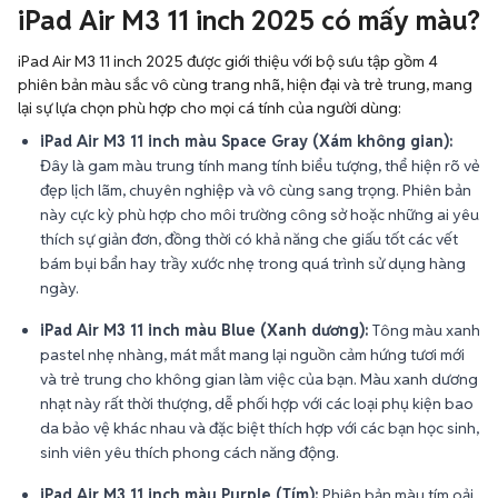
iPad Air M3 11 inch 2025 có mấy màu?
iPad Air M3 11 inch 2025 được giới thiệu với bộ sưu tập gồm 4
phiên bản màu sắc vô cùng trang nhã, hiện đại và trẻ trung, mang
lại sự lựa chọn phù hợp cho mọi cá tính của người dùng:
iPad Air M3 11 inch màu Space Gray (Xám không gian):
Đây là gam màu trung tính mang tính biểu tượng, thể hiện rõ vẻ
đẹp lịch lãm, chuyên nghiệp và vô cùng sang trọng. Phiên bản
này cực kỳ phù hợp cho môi trường công sở hoặc những ai yêu
thích sự giản đơn, đồng thời có khả năng che giấu tốt các vết
bám bụi bẩn hay trầy xước nhẹ trong quá trình sử dụng hàng
ngày.
iPad Air M3 11 inch màu Blue (Xanh dương):
Tông màu xanh
pastel nhẹ nhàng, mát mắt mang lại nguồn cảm hứng tươi mới
và trẻ trung cho không gian làm việc của bạn. Màu xanh dương
nhạt này rất thời thượng, dễ phối hợp với các loại phụ kiện bao
da bảo vệ khác nhau và đặc biệt thích hợp với các bạn học sinh,
sinh viên yêu thích phong cách năng động.
iPad Air M3 11 inch màu Purple (Tím):
Phiên bản màu tím oải