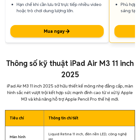
Hạn chế khi cần lưu trữ trực tiếp nhiều video
Phù hợp ch
hoặc trò chơi dung lượng lớn.
sáng tạo 
Mua ngay
Thông số kỹ thuật iPad Air M3 11 inch
2025
iPad Air M3 11 inch 2025 sở hữu thiết kế mỏng nhẹ đẳng cấp, màn
hình sắc nét vượt trội kết hợp sức mạnh đỉnh cao từ vi xử lý Apple
M3 và khả năng hỗ trợ Apple Pencil Pro thế hệ mới.
Tiêu chí
Thông tin chi tiết
Liquid Retina 11 inch, đèn nền LED, công nghệ
Màn hình
IPS