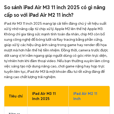
So sánh iPad Air M3 11 inch 2025 có gì nâng
cấp so với iPad Air M2 11 inch?
iPad Air M3 11 inch 2025 mang lại cải tiến đáng chú ý về hiệu suất
xử lý nhờ nâng cấp từ chip xử lý Apple M2 lên thế hệ Apple M3.
Không chỉ gia tăng sức mạnh tính toán đa nhân, chip M3 còn bổ
sung công nghệ đổ bóng lưới và Ray tracing bằng phần cứng,
giúp xử lý các hiệu ứng ánh sáng trong game hay render đồ họa
mượt mà hơn hẳn thế hệ tiền nhiệm. Đồng thời, camera trước được
dời sang vị trí nằm ngang giúp người dùng có góc nhìn trực diện,
tự nhiên hơn khi đàm thoại video. Nếu bạn thường xuyên làm công
việc sáng tạo nội dung nâng cao, chơi game nặng hay họp trực
tuyến liên tục, iPad Air M3 là một khoản đầu tư rất xứng đáng để
nâng cao chất lượng trải nghiệm.
iPad Air M3 11
iPad Air M2 11
Tiêu chí
inch 2025
inch