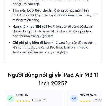
dòng Pro cao cấp.
Tấm nền LCD tiêu chuẩn:
Không sở hữu màn hình
OLED có độ tương phản tuyệt đối khi xem phim trong môi
trường thiếu sáng.
Hạn chế khay SIM vật lý:
Phiên bản di động (Cellular)
chỉ sử dụng hoàn toàn eSIM nên bạn cần đăng ký trực
tiếp với nhà mạng Việt Nam.
Chi phí phụ kiện đi kèm khá cao:
Bạn cần đầu tư thêm
kinh phí cho Apple Pencil Pro hoặc bàn phím Magic
Keyboard để làm việc chuyên nghiệp.
Người dùng nói gì về iPad Air M3 11
inch 2025?
Minh Thư
Hoàng Nam
15/05/2026
20/04/2