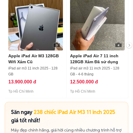
3
4
Apple iPad Air M3 128GB
Apple iPad Air 7 11 inch
Wifi Xám Cũ
128GB Xám Đã sử dụng
iPad air m3 11 inch 2025 - 128
iPad air m3 11 inch 2025 - 128
GB
GB - 4-6 tháng
13.900.000 đ
12.500.000 đ
Tp Hồ Chí Minh
Tp Hồ Chí Minh
Săn ngay
238 chiếc iPad Air M3 11 inch 2025
giá tốt nhất!
Máy đẹp chính hãng, giá hời cùng nhiều chương trình hỗ trợ