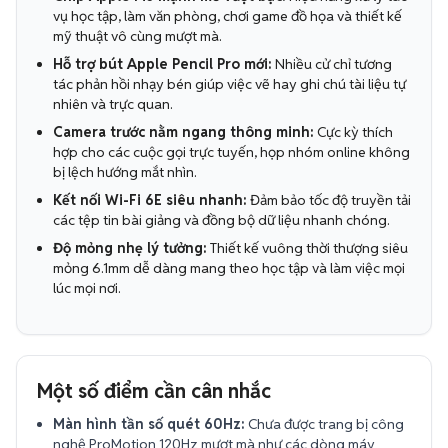
vụ học tập, làm văn phòng, chơi game đồ họa và thiết kế
mỹ thuật vô cùng mượt mà.
Hỗ trợ bút Apple Pencil Pro mới:
Nhiều cử chỉ tương
tác phản hồi nhạy bén giúp việc vẽ hay ghi chú tài liệu tự
nhiên và trực quan.
Camera trước nằm ngang thông minh:
Cực kỳ thích
hợp cho các cuộc gọi trực tuyến, họp nhóm online không
bị lệch hướng mắt nhìn.
Kết nối Wi-Fi 6E siêu nhanh:
Đảm bảo tốc độ truyền tải
các tệp tin bài giảng và đồng bộ dữ liệu nhanh chóng.
Độ mỏng nhẹ lý tưởng:
Thiết kế vuông thời thượng siêu
mỏng 6.1mm dễ dàng mang theo học tập và làm việc mọi
lúc mọi nơi.
Một số điểm cần cân nhắc
Màn hình tần số quét 60Hz:
Chưa được trang bị công
nghệ ProMotion 120Hz mượt mà như các dòng máy