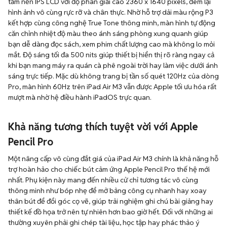
tấm nền IPS LCD với độ phân giải cao 2360 x 1640 pixels, đem lại
hình ảnh vô cùng rực rỡ và chân thực. Nhờ hỗ trợ dải màu rộng P3
kết hợp cùng công nghệ True Tone thông minh, màn hình tự động
căn chỉnh nhiệt độ màu theo ánh sáng phòng xung quanh giúp
bạn dễ dàng đọc sách, xem phim chất lượng cao mà không lo mỏi
mắt. Độ sáng tối đa 500 nits giúp thiết bị hiển thị rõ ràng ngay cả
khi bạn mang máy ra quán cà phê ngoài trời hay làm việc dưới ánh
sáng trực tiếp. Mặc dù không trang bị tần số quét 120Hz của dòng
Pro, màn hình 60Hz trên iPad Air M3 vẫn được Apple tối ưu hóa rất
mượt mà nhờ hệ điều hành iPadOS trực quan.
Khả năng tương thích tuyệt vời với Apple
Pencil Pro
Một nâng cấp vô cùng đắt giá của iPad Air M3 chính là khả năng hỗ
trợ hoàn hảo cho chiếc bút cảm ứng Apple Pencil Pro thế hệ mới
nhất. Phụ kiện này mang đến nhiều cử chỉ tương tác vô cùng
thông minh như bóp nhẹ để mở bảng công cụ nhanh hay xoay
thân bút để đổi góc cọ vẽ, giúp trải nghiệm ghi chú bài giảng hay
thiết kế đồ họa trở nên tự nhiên hơn bao giờ hết. Đối với những ai
thường xuyên phải ghi chép tài liệu, học tập hay phác thảo ý