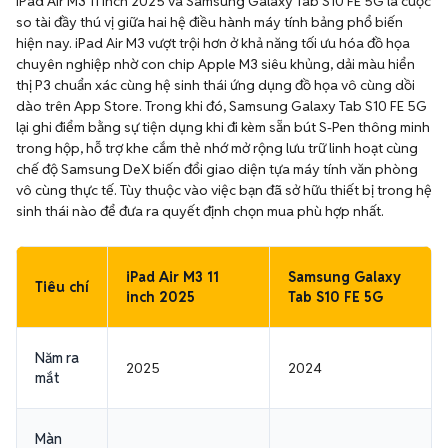
iPad Air M3 11 inch 2025 và Samsung Galaxy Tab S10 FE 5G là cuộc
so tài đầy thú vị giữa hai hệ điều hành máy tính bảng phổ biến
hiện nay. iPad Air M3 vượt trội hơn ở khả năng tối ưu hóa đồ họa
chuyên nghiệp nhờ con chip Apple M3 siêu khủng, dải màu hiển
thị P3 chuẩn xác cùng hệ sinh thái ứng dụng đồ họa vô cùng dồi
dào trên App Store. Trong khi đó, Samsung Galaxy Tab S10 FE 5G
lại ghi điểm bằng sự tiện dụng khi đi kèm sẵn bút S-Pen thông minh
trong hộp, hỗ trợ khe cắm thẻ nhớ mở rộng lưu trữ linh hoạt cùng
chế độ Samsung DeX biến đổi giao diện tựa máy tính văn phòng
vô cùng thực tế. Tùy thuộc vào việc bạn đã sở hữu thiết bị trong hệ
sinh thái nào để đưa ra quyết định chọn mua phù hợp nhất.
iPad Air M3 11
Samsung Galaxy
Tiêu chí
inch 2025
Tab S10 FE 5G
Năm ra
2025
2024
mắt
Màn