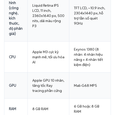
hình
Liquid Retina IPS
(công
TFT LCD, ~10.9 inch,
LCD, 11 inch,
nghệ,
2304x1440 px, hỗ
2360x1640 px, 500
kích
trợ tần số quét
nits, dải màu rộng
thước,
90Hz
P3
độ phân
giải)
Exynos 1380 (8
Apple M3 cực kỳ
nhân: 4 nhân hiệu
CPU
mạnh mẽ, tối ưu hóa
năng + 4 nhân tiết
AI
kiệm điện)
Apple GPU 10 nhân,
GPU
tăng tốc Ray
Mali-G68 MP5
tracing phần cứng
6 GB hoặc 8 GB
RAM
8 GB RAM
RAM