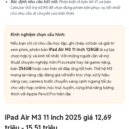
Xác định nhu cầu kết nối:
Phân biệt rõ bản Wi-Fi và bản
Cellular (hỗ trợ eSIM) để chọn đúng phiên bản phục vụ tốt nhất
cho nhu cầu di chuyển của bản thân.
Kinh nghiệm chọn cấu hình:
Nếu bạn chỉ có nhu cầu học tập, ghi chép cơ bản và giải trí
xem phim, phiên bản
iPad Air M3 11 inch 128GB
là sự lựa
chọn hợp lý và kinh tế nhất. Với những người cần vẽ mỹ
thuật chuyên nghiệp trên Procreate hay tải game nặng,
bản
256GB
hoặc cao hơn sẽ đáp ứng tốt hơn. Thế hệ M3
mang lại nâng cấp đáng giá với kiến trúc chip xử lý hiệu
năng cao, camera trước chuyển sang cạnh ngang tối ưu
cho việc họp online, học trực tuyến, cùng khả năng tương
thích với Apple Pencil Pro hiện đại.
iPad Air M3 11 inch 2025 giá 12,69
triệu - 15,51 triệu