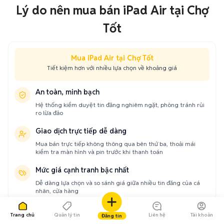
Lý do nên mua bán iPad Air tại Chợ
Tốt
Mua iPad Air tại Chợ Tốt
Tiết kiệm hơn với nhiều lựa chọn về khoảng giá
An toàn, minh bạch
Hệ thống kiểm duyệt tin đăng nghiêm ngặt, phòng tránh rủi
ro lừa đảo
Giao dịch trực tiếp dễ dàng
Mua bán trực tiếp không thông qua bên thứ ba, thoải mái
kiểm tra màn hình và pin trước khi thanh toán
Mức giá cạnh tranh bậc nhất
Dễ dàng lựa chọn và so sánh giá giữa nhiều tin đăng của cá
nhân, cửa hàng
Trang chủ
Quản lý tin
Liên hệ
Tài khoản
Đăng tin
Mua iPad Air giá rẻ