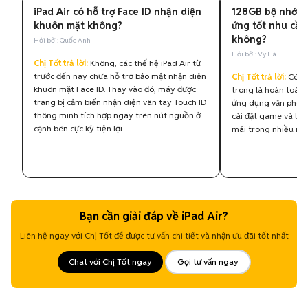
iPad Air có hỗ trợ Face ID nhận diện
128GB bộ nhớ t
khuôn mặt không?
ứng tốt nhu cầu
không?
Hỏi bởi: Quốc Anh
Hỏi bởi: Vy Hà
Chị Tốt trả lời:
Không, các thế hệ iPad Air từ
trước đến nay chưa hỗ trợ bảo mật nhận diện
Chị Tốt trả lời:
Có, d
khuôn mặt Face ID. Thay vào đó, máy được
trong là hoàn toàn 
trang bị cảm biến nhận diện vân tay Touch ID
ứng dụng văn phòng, 
thông minh tích hợp ngay trên nút nguồn ở
cài đặt game và lưu
cạnh bên cực kỳ tiện lợi.
mái trong nhiều nă
Bạn cần giải đáp về iPad Air?
Liên hệ ngay với Chị Tốt để được tư vấn chi tiết và nhận ưu đãi tốt nhất
Chat với Chị Tốt ngay
Gọi tư vấn ngay