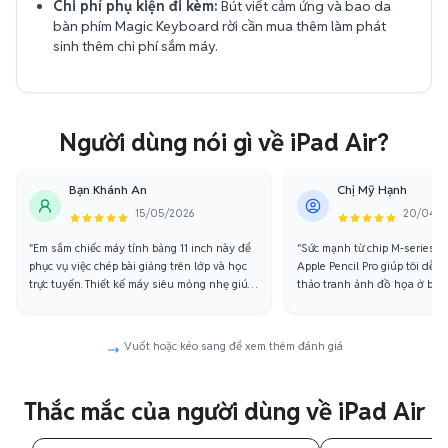
Chi phí phụ kiện đi kèm:
Bút viết cảm ứng và bao da
bàn phím Magic Keyboard rời cần mua thêm làm phát
sinh thêm chi phí sắm máy.
Người dùng nói gì về iPad Air?
Bạn Khánh An
Chị Mỹ Hạnh
15/05/2026
20/04/2
"Em sắm chiếc máy tính bảng 11 inch này để
"Sức mạnh từ chip M-series k
phục vụ việc chép bài giảng trên lớp và học
Apple Pencil Pro giúp tôi dễ 
trực tuyến. Thiết kế máy siêu mỏng nhẹ giúp
thảo tranh ảnh đồ họa ở bất 
em bỏ gọn gàng trong balo đem lên giảng
hình Retina chuẩn màu dải P
đường cực kỳ thuận tiện."
sắc cực kỳ chân thực, sắc sảo 
Vuốt hoặc kéo sang để xem thêm đánh giá
Thắc mắc của người dùng về iPad Air