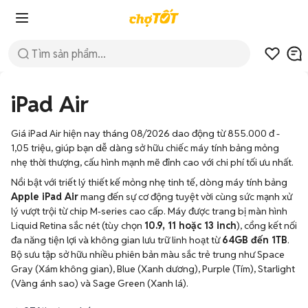
iPad Air
Giá iPad Air hiện nay tháng 08/2026 dao động từ 855.000 đ -
1,05 triệu, giúp bạn dễ dàng sở hữu chiếc máy tính bảng mỏng
nhẹ thời thượng, cấu hình mạnh mẽ đỉnh cao với chi phí tối ưu nhất.
Nổi bật với triết lý thiết kế mỏng nhẹ tinh tế, dòng máy tính bảng
Apple iPad Air
mang đến sự cơ động tuyệt vời cùng sức mạnh xử
lý vượt trội từ chip M-series cao cấp. Máy được trang bị màn hình
Liquid Retina sắc nét (tùy chọn
10.9, 11 hoặc 13 inch
), cổng kết nối
đa năng tiện lợi và không gian lưu trữ linh hoạt từ
64GB đến 1TB
.
Bộ sưu tập sở hữu nhiều phiên bản màu sắc trẻ trung như Space
Gray (Xám không gian), Blue (Xanh dương), Purple (Tím), Starlight
(Vàng ánh sao) và Sage Green (Xanh lá).