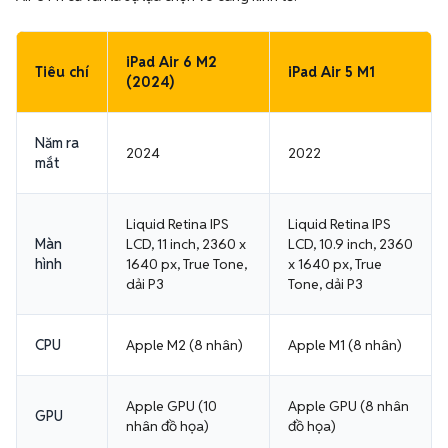
iPad Air 6 M2
Tiêu chí
iPad Air 5 M1
(2024)
Năm ra
2024
2022
mắt
Liquid Retina IPS
Liquid Retina IPS
Màn
LCD, 11 inch, 2360 x
LCD, 10.9 inch, 2360
hình
1640 px, True Tone,
x 1640 px, True
dải P3
Tone, dải P3
CPU
Apple M2 (8 nhân)
Apple M1 (8 nhân)
Apple GPU (10
Apple GPU (8 nhân
GPU
nhân đồ họa)
đồ họa)