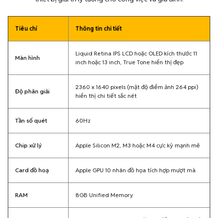
Tiêu chí
Thông tin chi tiết
Liquid Retina IPS LCD hoặc OLED kích thước 11
Màn hình
inch hoặc 13 inch, True Tone hiển thị đẹp
2360 x 1640 pixels (mật độ điểm ảnh 264 ppi)
Độ phân giải
hiển thị chi tiết sắc nét
Tần số quét
60Hz
Chip xử lý
Apple Silicon M2, M3 hoặc M4 cực kỳ mạnh mẽ
Card đồ hoạ
Apple GPU 10 nhân đồ họa tích hợp mượt mà
RAM
8GB Unified Memory