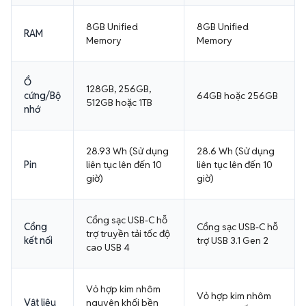
8GB Unified
8GB Unified
RAM
Memory
Memory
Ổ
128GB, 256GB,
cứng/Bộ
64GB hoặc 256GB
512GB hoặc 1TB
nhớ
28.93 Wh (Sử dụng
28.6 Wh (Sử dụng
Pin
liên tục lên đến 10
liên tục lên đến 10
giờ)
giờ)
Cổng sạc USB-C hỗ
Cổng
Cổng sạc USB-C hỗ
trợ truyền tải tốc độ
kết nối
trợ USB 3.1 Gen 2
cao USB 4
Vỏ hợp kim nhôm
Vỏ hợp kim nhôm
Vật liệu
nguyên khối bền