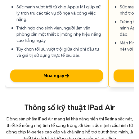
Sức mạnh vượt trội từ chip Apple M1 giúp xử
Sức mạnh 
lý trơn tru các tác vụ đồ họa và công việc
nhớ trong
nặng.
Tương thí
Thích hợp cho sinh viên, người làm văn
minh Apple
phòng cần một thiết bị mỏng nhẹ hiệu năng
đáo.
cao hằng ngày.
Màn hình t
Tùy chọn tối ưu vượt trội giữa chi phí đầu tư
nét với cá
và giá trị sử dụng thực tế lâu dài.
Mua ngay
Thông số kỹ thuật iPad Air
Dòng sản phẩm iPad Air mang lại khả năng hiển thị Retina sắc nét,
thiết kế mỏng nhẹ tinh tế sang trọng, đi kèm sức mạnh cấu hình từ
dòng chip M-series cao cấp và khả năng hỗ trợ bút thông minh, là
thiết bị giải trí lý tưởng cho công việc và gia đình.