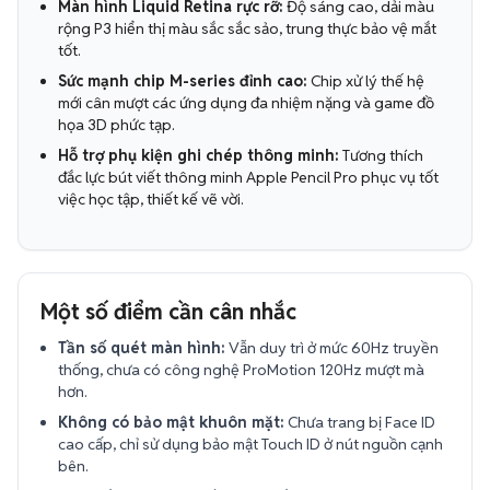
Màn hình Liquid Retina rực rỡ:
Độ sáng cao, dải màu
rộng P3 hiển thị màu sắc sắc sảo, trung thực bảo vệ mắt
tốt.
Sức mạnh chip M-series đỉnh cao:
Chip xử lý thế hệ
mới cân mượt các ứng dụng đa nhiệm nặng và game đồ
họa 3D phức tạp.
Hỗ trợ phụ kiện ghi chép thông minh:
Tương thích
đắc lực bút viết thông minh Apple Pencil Pro phục vụ tốt
việc học tập, thiết kế vẽ vời.
Một số điểm cần cân nhắc
Tần số quét màn hình:
Vẫn duy trì ở mức 60Hz truyền
thống, chưa có công nghệ ProMotion 120Hz mượt mà
hơn.
Không có bảo mật khuôn mặt:
Chưa trang bị Face ID
cao cấp, chỉ sử dụng bảo mật Touch ID ở nút nguồn cạnh
bên.