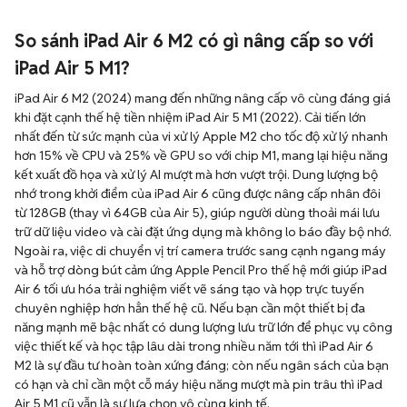
So sánh iPad Air 6 M2 có gì nâng cấp so với
iPad Air 5 M1?
iPad Air 6 M2 (2024) mang đến những nâng cấp vô cùng đáng giá
khi đặt cạnh thế hệ tiền nhiệm iPad Air 5 M1 (2022). Cải tiến lớn
nhất đến từ sức mạnh của vi xử lý Apple M2 cho tốc độ xử lý nhanh
hơn 15% về CPU và 25% về GPU so với chip M1, mang lại hiệu năng
kết xuất đồ họa và xử lý AI mượt mà hơn vượt trội. Dung lượng bộ
nhớ trong khởi điểm của iPad Air 6 cũng được nâng cấp nhân đôi
từ 128GB (thay vì 64GB của Air 5), giúp người dùng thoải mái lưu
trữ dữ liệu video và cài đặt ứng dụng mà không lo báo đầy bộ nhớ.
Ngoài ra, việc di chuyển vị trí camera trước sang cạnh ngang máy
và hỗ trợ dòng bút cảm ứng Apple Pencil Pro thế hệ mới giúp iPad
Air 6 tối ưu hóa trải nghiệm viết vẽ sáng tạo và họp trực tuyến
chuyên nghiệp hơn hẳn thế hệ cũ. Nếu bạn cần một thiết bị đa
năng mạnh mẽ bậc nhất có dung lượng lưu trữ lớn để phục vụ công
việc thiết kế và học tập lâu dài trong nhiều năm tới thì iPad Air 6
M2 là sự đầu tư hoàn toàn xứng đáng; còn nếu ngân sách của bạn
có hạn và chỉ cần một cỗ máy hiệu năng mượt mà pin trâu thì iPad
Air 5 M1 cũ vẫn là sự lựa chọn vô cùng kinh tế.