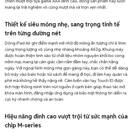
chiến mượt mọi tựa game AAA đỉnh cao, dòng sản phẩm này luôn
mang lại trải nghiệm vô cùng mượt mà và trọn vẹn nhất.
Thiết kế siêu mỏng nhẹ, sang trọng tinh tế
trên từng đường nét
Dòng iPad Air ghi điểm mạnh mẽ nhờ độ mỏng ấn tượng chỉ 6.1mm
cùng trọng lượng vô cùng nhẹ nhàng khoảng 462g. Khung máy
được hoàn thiện tinh xảo từ chất liệu nhôm nguyên khối bo cong
mềm mại, mang lại cảm giác cầm nắm đầm tay, chắc chắn hằng
ngày. Với ngoại hình mỏng nhẹ gọn gàng này, bạn có thể dễ dàng
bỏ máy vào balo hoặc túi xách để mang đi học, đi làm hay quán cà
phê mà không hề thấy nặng nề. Cảm biến vân tay Touch ID được
tích hợp thông minh trên nút nguồn ở cạnh bên giúp thao tác mở
khóa màn hình, đăng nhập ứng dụng và bảo mật thông tin diễn ra
cực kỳ nhanh chóng và an toàn.
Hiệu năng đỉnh cao vượt trội từ sức mạnh của
chip M-series