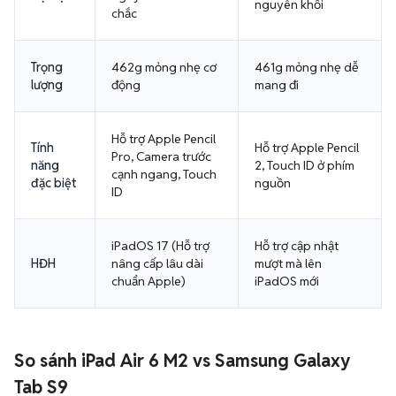
nguyên khối
chắc
Trọng
462g mỏng nhẹ cơ
461g mỏng nhẹ dễ
lượng
động
mang đi
Hỗ trợ Apple Pencil
Tính
Hỗ trợ Apple Pencil
Pro, Camera trước
năng
2, Touch ID ở phím
cạnh ngang, Touch
đặc biệt
nguồn
ID
iPadOS 17 (Hỗ trợ
Hỗ trợ cập nhật
HĐH
nâng cấp lâu dài
mượt mà lên
chuẩn Apple)
iPadOS mới
So sánh iPad Air 6 M2 vs Samsung Galaxy
Tab S9