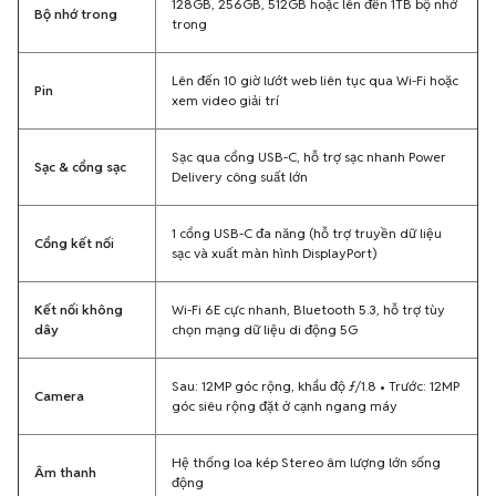
128GB, 256GB, 512GB hoặc lên đến 1TB bộ nhớ
Bộ nhớ trong
trong
Lên đến 10 giờ lướt web liên tục qua Wi-Fi hoặc
Pin
xem video giải trí
Sạc qua cổng USB-C, hỗ trợ sạc nhanh Power
Sạc & cổng sạc
Delivery công suất lớn
1 cổng USB-C đa năng (hỗ trợ truyền dữ liệu
Cổng kết nối
sạc và xuất màn hình DisplayPort)
Kết nối không
Wi-Fi 6E cực nhanh, Bluetooth 5.3, hỗ trợ tùy
dây
chọn mạng dữ liệu di động 5G
Sau: 12MP góc rộng, khẩu độ ƒ/1.8 • Trước: 12MP
Camera
góc siêu rộng đặt ở cạnh ngang máy
Hệ thống loa kép Stereo âm lượng lớn sống
Âm thanh
động