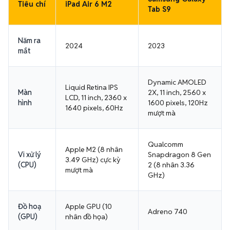
Tiêu chí
iPad Air 6 M2
Tab S9
Năm ra
2024
2023
mắt
Dynamic AMOLED
Liquid Retina IPS
Màn
2X, 11 inch, 2560 x
LCD, 11 inch, 2360 x
hình
1600 pixels, 120Hz
1640 pixels, 60Hz
mượt mà
Qualcomm
Apple M2 (8 nhân
Vi xử lý
Snapdragon 8 Gen
3.49 GHz) cực kỳ
(CPU)
2 (8 nhân 3.36
mượt mà
GHz)
Đồ hoạ
Apple GPU (10
Adreno 740
(GPU)
nhân đồ họa)