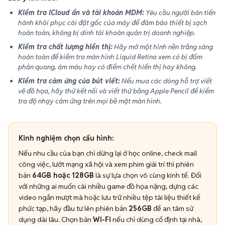
Kiểm tra iCloud ẩn và tài khoản MDM:
Yêu cầu người bán tiến
hành khôi phục cài đặt gốc của máy để đảm bảo thiết bị sạch
hoàn toàn, không bị dính tài khoản quản trị doanh nghiệp.
Kiểm tra chất lượng hiển thị:
Hãy mở một hình nền trắng sáng
hoàn toàn để kiểm tra màn hình Liquid Retina xem có bị đốm
phản quang, ám màu hay có điểm chết hiển thị hay không.
Kiểm tra cảm ứng của bút viết:
Nếu mua các dòng hỗ trợ viết
vẽ đồ họa, hãy thử kết nối và viết thử bằng Apple Pencil để kiểm
tra độ nhạy cảm ứng trên mọi bề mặt màn hình.
Kinh nghiệm chọn cấu hình:
Nếu nhu cầu của bạn chỉ dừng lại ở học online, check mail
công việc, lướt mạng xã hội và xem phim giải trí thì phiên
bản
64GB hoặc 128GB
là sự lựa chọn vô cùng kinh tế. Đối
với những ai muốn cài nhiều game đồ họa nặng, dựng các
video ngắn mượt mà hoặc lưu trữ nhiều tệp tài liệu thiết kế
phức tạp, hãy đầu tư lên phiên bản
256GB
để an tâm sử
dụng dài lâu. Chọn bản
Wi-Fi
nếu chỉ dùng cố định tại nhà,