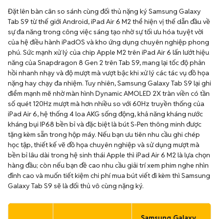
Đặt lên bàn cân so sánh cùng đối thủ nặng ký Samsung Galaxy
Tab S9 từ thế giới Android, iPad Air 6 M2 thể hiện vị thế dẫn đầu về
sự đa năng trong công việc sáng tạo nhờ sự tối ưu hóa tuyệt vời
của hệ điều hành iPadOS và kho ứng dụng chuyên nghiệp phong
phú. Sức mạnh xử lý của chip Apple M2 trên iPad Air 6 lấn lướt hiệu
năng của Snapdragon 8 Gen 2 trên Tab S9, mang lại tốc độ phản
hồi nhanh nhạy và độ mượt mà vượt bậc khi xử lý các tác vụ đồ họa
nặng hay chạy đa nhiệm. Tuy nhiên, Samsung Galaxy Tab S9 lại ghi
điểm mạnh mẽ nhờ màn hình Dynamic AMOLED 2X tràn viền có tần
số quét 120Hz mượt mà hơn nhiều so với 60Hz truyền thống của
iPad Air 6, hệ thống 4 loa AKG sống động, khả năng kháng nước
kháng bụi IP68 bền bỉ và đặc biệt là bút S-Pen thông minh được
tặng kèm sẵn trong hộp máy. Nếu bạn ưu tiên nhu cầu ghi chép
học tập, thiết kế vẽ đồ họa chuyên nghiệp và sử dụng mượt mà
bền bỉ lâu dài trong hệ sinh thái Apple thì iPad Air 6 M2 là lựa chọn
hàng đầu; còn nếu bạn đề cao nhu cầu giải trí xem phim nghe nhìn
đỉnh cao và muốn tiết kiệm chi phí mua bút viết đi kèm thì Samsung
Galaxy Tab S9 sẽ là đối thủ vô cùng nặng ký.
Samsung Galaxy