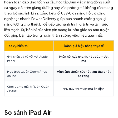
hoàn toàn đáp ứng tốt nhu cầu học tập, làm việc năng động suốt
cả ngày dài trên giảng đường hay văn phòng mà không cần mang
theo bộ sạc lỉnh kỉnh. Cổng kết nối USB-C đa năng hỗ trợ công
nghệ sạc nhanh Power Delivery giúp bạn nhanh chóng nạp lại
năng lượng cho thiết bị để tiếp tục hành trình giải trí và làm việc
liền mạch. Sự bền bỉ của viên pin mang lại cảm giác an tâm tuyệt
đối, giúp bạn tập trung hoàn thành công việc hiệu quả nhất.
Tác vụ hiển thị
Đánh giá hiệu năng thực tế
Ghi chép và vẽ vời với Apple
Phản hồi cực nhanh, nét bút mượt
Pencil
mà
Học trực tuyến Zoom / họp
Hình ảnh chuẩn sắc nét, âm thu phát
online
rõ ràng
Chơi game giải trí Liên Quân
FPS duy trì mượt mà ổn định
/ PUBG
So sánh iPad Air