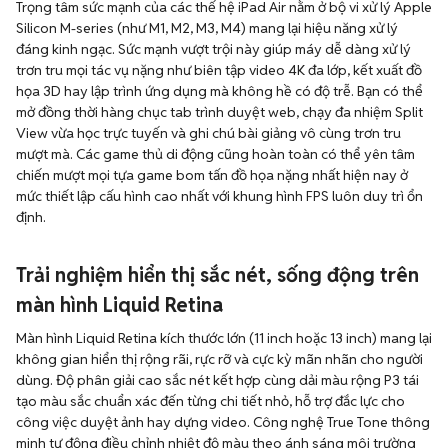
Trọng tâm sức mạnh của các thế hệ iPad Air nằm ở bộ vi xử lý Apple
Silicon M-series (như M1, M2, M3, M4) mang lại hiệu năng xử lý
đáng kinh ngạc. Sức mạnh vượt trội này giúp máy dễ dàng xử lý
trơn tru mọi tác vụ nặng như biên tập video 4K đa lớp, kết xuất đồ
họa 3D hay lập trình ứng dụng mà không hề có độ trễ. Bạn có thể
mở đồng thời hàng chục tab trình duyệt web, chạy đa nhiệm Split
View vừa học trực tuyến và ghi chú bài giảng vô cùng trơn tru
mượt mà. Các game thủ di động cũng hoàn toàn có thể yên tâm
chiến mượt mọi tựa game bom tấn đồ họa nặng nhất hiện nay ở
mức thiết lập cấu hình cao nhất với khung hình FPS luôn duy trì ổn
định.
Trải nghiệm hiển thị sắc nét, sống động trên
màn hình Liquid Retina
Màn hình Liquid Retina kích thước lớn (11 inch hoặc 13 inch) mang lại
không gian hiển thị rộng rãi, rực rỡ và cực kỳ mãn nhãn cho người
dùng. Độ phân giải cao sắc nét kết hợp cùng dải màu rộng P3 tái
tạo màu sắc chuẩn xác đến từng chi tiết nhỏ, hỗ trợ đắc lực cho
công việc duyệt ảnh hay dựng video. Công nghệ True Tone thông
minh tự động điều chỉnh nhiệt độ màu theo ánh sáng môi trường