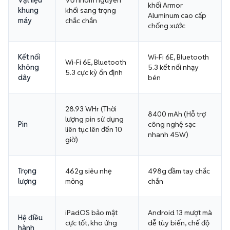
Vật liệu
Vỏ nhôm nguyên
khối Armor
khung
khối sang trọng
Aluminum cao cấp
máy
chắc chắn
chống xước
Kết nối
Wi-Fi 6E, Bluetooth
Wi-Fi 6E, Bluetooth
không
5.3 kết nối nhạy
5.3 cực kỳ ổn định
dây
bén
28.93 WHr (Thời
8400 mAh (Hỗ trợ
lượng pin sử dụng
Pin
công nghệ sạc
liên tục lên đến 10
nhanh 45W)
giờ)
Trọng
462g siêu nhẹ
498g đầm tay chắc
lượng
mỏng
chắn
iPadOS bảo mật
Android 13 mượt mà
Hệ điều
cực tốt, kho ứng
dễ tùy biến, chế độ
hành