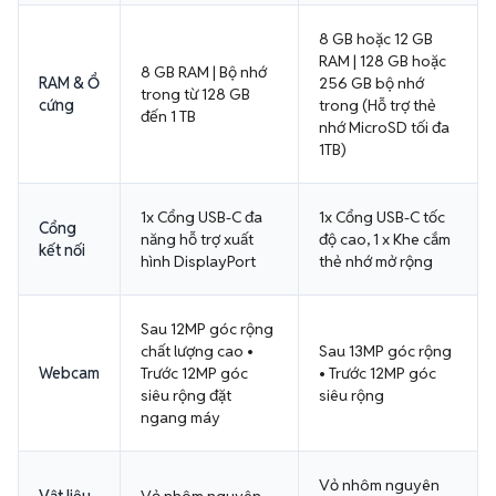
8 GB hoặc 12 GB
RAM | 128 GB hoặc
8 GB RAM | Bộ nhớ
RAM & Ổ
256 GB bộ nhớ
trong từ 128 GB
cứng
trong (Hỗ trợ thẻ
đến 1 TB
nhớ MicroSD tối đa
1TB)
1x Cổng USB-C đa
1x Cổng USB-C tốc
Cổng
năng hỗ trợ xuất
độ cao, 1 x Khe cắm
kết nối
hình DisplayPort
thẻ nhớ mở rộng
Sau 12MP góc rộng
chất lượng cao •
Sau 13MP góc rộng
Webcam
Trước 12MP góc
• Trước 12MP góc
siêu rộng đặt
siêu rộng
ngang máy
Vỏ nhôm nguyên