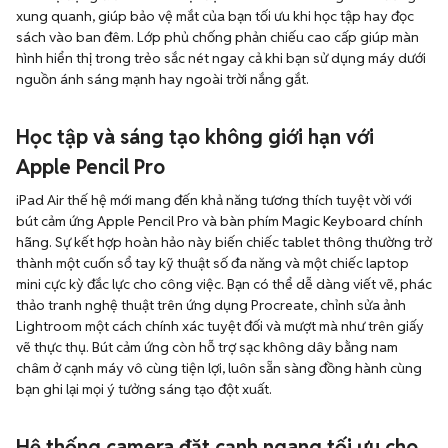
xung quanh, giúp bảo vệ mắt của bạn tối ưu khi học tập hay đọc
sách vào ban đêm. Lớp phủ chống phản chiếu cao cấp giúp màn
hình hiển thị trong trẻo sắc nét ngay cả khi bạn sử dụng máy dưới
nguồn ánh sáng mạnh hay ngoài trời nắng gắt.
Học tập và sáng tạo không giới hạn với
Apple Pencil Pro
iPad Air thế hệ mới mang đến khả năng tương thích tuyệt vời với
bút cảm ứng Apple Pencil Pro và bàn phím Magic Keyboard chính
hãng. Sự kết hợp hoàn hảo này biến chiếc tablet thông thường trở
thành một cuốn sổ tay kỹ thuật số đa năng và một chiếc laptop
mini cực kỳ đắc lực cho công việc. Bạn có thể dễ dàng viết vẽ, phác
thảo tranh nghệ thuật trên ứng dụng Procreate, chỉnh sửa ảnh
Lightroom một cách chính xác tuyệt đối và mượt mà như trên giấy
vẽ thực thụ. Bút cảm ứng còn hỗ trợ sạc không dây bằng nam
châm ở cạnh máy vô cùng tiện lợi, luôn sẵn sàng đồng hành cùng
bạn ghi lại mọi ý tưởng sáng tạo đột xuất.
Hệ thống camera đặt cạnh ngang tối ưu cho