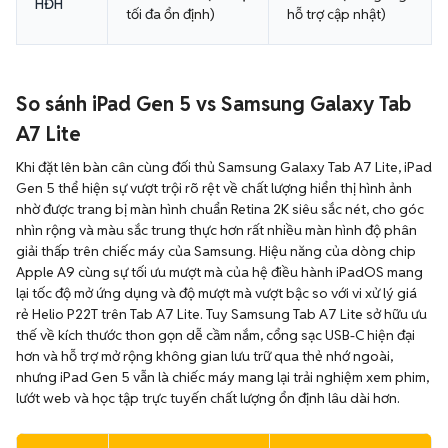
HĐH
tối đa ổn định)
hỗ trợ cập nhật)
So sánh iPad Gen 5 vs Samsung Galaxy Tab
A7 Lite
Khi đặt lên bàn cân cùng đối thủ Samsung Galaxy Tab A7 Lite, iPad
Gen 5 thể hiện sự vượt trội rõ rệt về chất lượng hiển thị hình ảnh
nhờ được trang bị màn hình chuẩn Retina 2K siêu sắc nét, cho góc
nhìn rộng và màu sắc trung thực hơn rất nhiều màn hình độ phân
giải thấp trên chiếc máy của Samsung. Hiệu năng của dòng chip
Apple A9 cùng sự tối ưu mượt mà của hệ điều hành iPadOS mang
lại tốc độ mở ứng dụng và độ mượt mà vượt bậc so với vi xử lý giá
rẻ Helio P22T trên Tab A7 Lite. Tuy Samsung Tab A7 Lite sở hữu ưu
thế về kích thước thon gọn dễ cầm nắm, cổng sạc USB-C hiện đại
hơn và hỗ trợ mở rộng không gian lưu trữ qua thẻ nhớ ngoài,
nhưng iPad Gen 5 vẫn là chiếc máy mang lại trải nghiệm xem phim,
lướt web và học tập trực tuyến chất lượng ổn định lâu dài hơn.