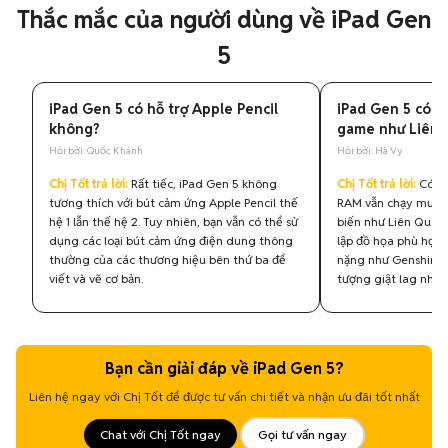
Thắc mắc của người dùng về iPad Gen
5
iPad Gen 5 có hỗ trợ Apple Pencil
iPad Gen 5 có c
không?
game như Liên
Hỏi bởi: Quốc Khánh
Hỏi bởi: Hà Vy
Chị Tốt trả lời:
Rất tiếc, iPad Gen 5 không
Chị Tốt trả lời:
Có, c
tương thích với bút cảm ứng Apple Pencil thế
RAM vẫn chạy mượt 
hệ 1 lẫn thế hệ 2. Tuy nhiên, bạn vẫn có thể sử
biến như Liên Quân M
dụng các loại bút cảm ứng điện dung thông
lập đồ họa phù hợp.
thường của các thương hiệu bên thứ ba để
nặng như Genshin I
viết và vẽ cơ bản.
tượng giật lag nhẹ.
Bạn cần giải đáp về iPad Gen 5?
Liên hệ ngay với Chị Tốt để được tư vấn chi tiết và nhận ưu đãi tốt nhất
Chat với Chị Tốt ngay
Gọi tư vấn ngay