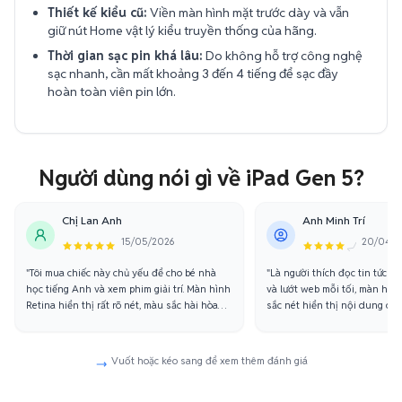
Thiết kế kiểu cũ:
Viền màn hình mặt trước dày và vẫn
giữ nút Home vật lý kiểu truyền thống của hãng.
Thời gian sạc pin khá lâu:
Do không hỗ trợ công nghệ
sạc nhanh, cần mất khoảng 3 đến 4 tiếng để sạc đầy
hoàn toàn viên pin lớn.
Người dùng nói gì về iPad Gen 5?
Chị Lan Anh
Anh Minh Trí
15/05/2026
20/04/2
"Tôi mua chiếc này chủ yếu để cho bé nhà
"Là người thích đọc tin tức bá
học tiếng Anh và xem phim giải trí. Màn hình
và lướt web mỗi tối, màn hình
Retina hiển thị rất rõ nét, màu sắc hài hòa
sắc nét hiển thị nội dung chữ
không gây nhức mỏi mắt. Bé dùng học trực
bị nhòe vỡ hạt. Chất nhôm n
tuyến liên tục mà pin cực lâu, loa nghe to rõ
đầm tay rất thích."
rất ổn."
Vuốt hoặc kéo sang để xem thêm đánh giá