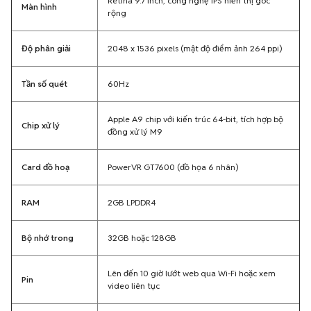
Retina 9.7 inch, công nghệ IPS hiển thị góc
Màn hình
rộng
Độ phân giải
2048 x 1536 pixels (mật độ điểm ảnh 264 ppi)
Tần số quét
60Hz
Apple A9 chip với kiến trúc 64-bit, tích hợp bộ
Chip xử lý
đồng xử lý M9
Card đồ hoạ
PowerVR GT7600 (đồ họa 6 nhân)
RAM
2GB LPDDR4
Bộ nhớ trong
32GB hoặc 128GB
Lên đến 10 giờ lướt web qua Wi-Fi hoặc xem
Pin
video liên tục