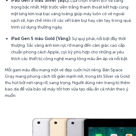
iPad Gen 5 màu Silver (Bạc):
Lựa chọn thanh lịch và sang
trọng bậc nhất. Mặt trước viền trắng thanh thoát kết hợp cùng
mặt lưng kim loại bạc sáng loáng giúp máy luôn có vẻ ngoài
sạch sẽ, hạn chế nhìn rõ các vết bám bụi hay vân tay trong quá
trình sử dụng thường ngày.
iPad Gen 5 màu Gold (Vàng):
Sự quý phái, nổi bật đầy thời
thượng. Sắc vàng ánh kim rực rỡ mang đến cảm giác cao cấp
chuẩn phong cách Apple, cực kỳ phù hợp cho những ai yêu
thích các thiết bị công nghệ mang tông màu ấm áp và nổi bật.
Mỗi gam màu đều mang một vẻ đẹp cuốn hút riêng. Bản Space
Gray mang phong cách tối giản mạnh mẽ, trong khi Silver và Gold
thu hút bởi nét rạng rỡ, sang trọng. Người dùng nên trang bị thêm
bao da để vừa bảo vệ máy tốt hơn vừa tạo dấu ấn cá nhân theo ý
muốn.