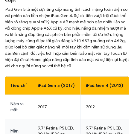
iPad Gen 5 là một sự nâng cấp mang tính cách mạng toàn diện so
với phiên bản tiền nhiệm iPad Gen 4. Sự cải tiến vượt trội được thể
hiện rõ ràng qua vi xử lý Apple A9 mạnh mẽ hơn gấp nhiều lần so
với dòng chip Apple A6X cũ kỹ, cho hiệu năng đa nhiệm mượt mà
và khả năng đáp ứng các phiên bản phần mềm tối ưu hơn. Trọng
lượng máy cũng được tối giản đáng kể từ 652g xuống còn 469g,
giúp loại bỏ cảm giác nặng nề, mỏi tay khi cầm nắm sử dụng lâu
dài. Bên cạnh đó, việc tích hợp cảm biến bảo mật vân tay Touch ID
hiện đại ở nút Home giúp nâng cấp tính bảo mật và sự tiện lợi tuyệt
vời cho người dùng so với thế hệ cũ.
Tiêu chí
iPad Gen 5 (2017)
iPad Gen 4 (2012)
Năm ra
2017
2012
mắt
9.7" Retina IPS LCD,
9.7" Retina IPS LCD,
Màn