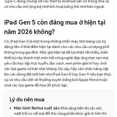
Type-C dùng chung với các thiết bị Android sẵn có trong nhà và
có nhu cầu mở rộng bộ nhớ linh hoạt bằng thẻ nhớ bên ngoài.
iPad Gen 5 còn đáng mua ở hiện tại
năm 2026 không?
Có, iPad Gen 5 là một trong những chiếc máy tính bảng cực kỳ
đáng tiền ở thời điểm hiện tại dành cho các nhu cầu sử dụng phổ
thông trong gia đình. Mức giá hiện tại đã hạ nhiệt rất nhiều, biến
thiết bị này thành một món hời công nghệ đáp ứng trọn vẹn mọi
yêu cầu học tập trực tuyến, đọc sách, xem phim giải trí hay chơi
các tựa game cơ bản nhẹ nhàng. Dù vậy, hãy cân nhắc nâng cấp
lên các dòng đời mới hơn như iPad Gen 8 hay Gen 9 nếu bạn thực
sự có nhu cầu viết vẽ thường xuyên bằng bút Apple Pencil hoặc
chơi các tựa game đồ họa 3D phức tạp.
Lý do nên mua
Màn hình Retina xuất sắc:
Khả năng hiển thị sắc nét
vượt trội so với mọi đối thủ cùng phân khúc giá rẻ trên thị