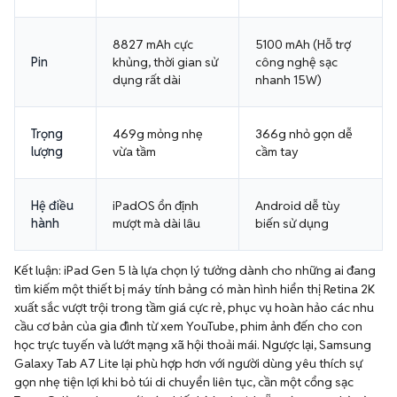
8827 mAh cực
5100 mAh (Hỗ trợ
Pin
khủng, thời gian sử
công nghệ sạc
dụng rất dài
nhanh 15W)
Trọng
469g mỏng nhẹ
366g nhỏ gọn dễ
lượng
vừa tầm
cầm tay
Hệ điều
iPadOS ổn định
Android dễ tùy
hành
mượt mà dài lâu
biến sử dụng
Kết luận: iPad Gen 5 là lựa chọn lý tưởng dành cho những ai đang
tìm kiếm một thiết bị máy tính bảng có màn hình hiển thị Retina 2K
xuất sắc vượt trội trong tầm giá cực rẻ, phục vụ hoàn hảo các nhu
cầu cơ bản của gia đình từ xem YouTube, phim ảnh đến cho con
học trực tuyến và lướt mạng xã hội thoải mái. Ngược lại, Samsung
Galaxy Tab A7 Lite lại phù hợp hơn với người dùng yêu thích sự
gọn nhẹ tiện lợi khi bỏ túi di chuyển liên tục, cần một cổng sạc