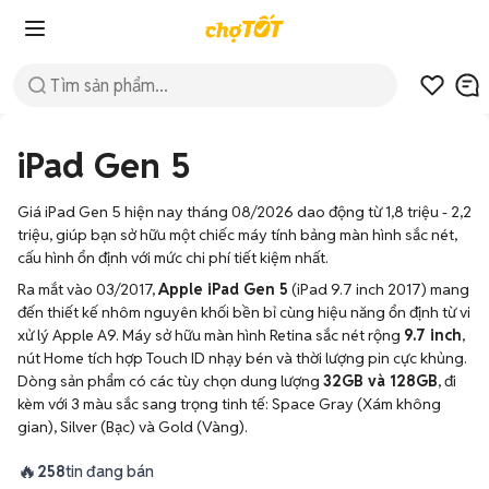
iPad Gen 5
Giá iPad Gen 5 hiện nay tháng 08/2026 dao động từ 1,8 triệu - 2,2
triệu, giúp bạn sở hữu một chiếc máy tính bảng màn hình sắc nét,
cấu hình ổn định với mức chi phí tiết kiệm nhất.
Ra mắt vào 03/2017,
Apple iPad Gen 5
(iPad 9.7 inch 2017) mang
đến thiết kế nhôm nguyên khối bền bỉ cùng hiệu năng ổn định từ vi
xử lý Apple A9. Máy sở hữu màn hình Retina sắc nét rộng
9.7 inch
,
nút Home tích hợp Touch ID nhạy bén và thời lượng pin cực khủng.
Dòng sản phẩm có các tùy chọn dung lượng
32GB và 128GB
, đi
kèm với 3 màu sắc sang trọng tinh tế: Space Gray (Xám không
gian), Silver (Bạc) và Gold (Vàng).
🔥
258
tin đang bán