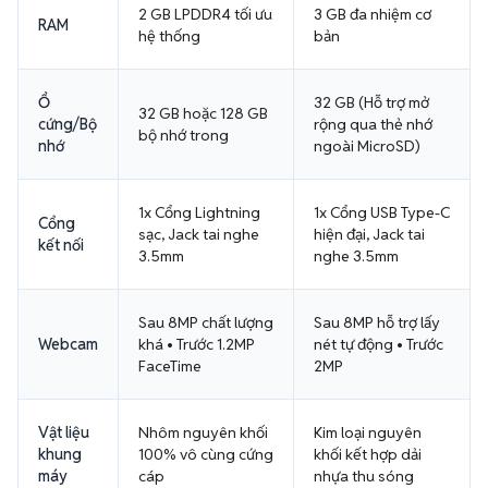
2 GB LPDDR4 tối ưu
3 GB đa nhiệm cơ
RAM
hệ thống
bản
Ổ
32 GB (Hỗ trợ mở
32 GB hoặc 128 GB
cứng/Bộ
rộng qua thẻ nhớ
bộ nhớ trong
nhớ
ngoài MicroSD)
1x Cổng Lightning
1x Cổng USB Type-C
Cổng
sạc, Jack tai nghe
hiện đại, Jack tai
kết nối
3.5mm
nghe 3.5mm
Sau 8MP chất lượng
Sau 8MP hỗ trợ lấy
Webcam
khá • Trước 1.2MP
nét tự động • Trước
FaceTime
2MP
Vật liệu
Nhôm nguyên khối
Kim loại nguyên
khung
100% vô cùng cứng
khối kết hợp dải
máy
cáp
nhựa thu sóng