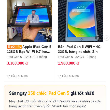
6
3
Apple iPad Gen 5
Bán iPad Gen 5 WiFi + 4G
128GB Bạc Wi-Fi 9.7 inch
32GB, hàng xt nhật, Zin
97-98%
iPad Gen 5 - 128 GB - 1 tháng
iPad Gen 5 - 32 GB - 1 tháng
3.300.000 đ
1.900.000 đ
Tp Hồ Chí Minh
Tp Hồ Chí Minh
Săn ngay
258 chiếc iPad Gen 5
giá tốt nhất!
Máy chất lượng ổn định, giá hời từ người bán cá nhân và cửa
hàng uy tín trên toàn quốc. Nhanh tay chọn ngay!