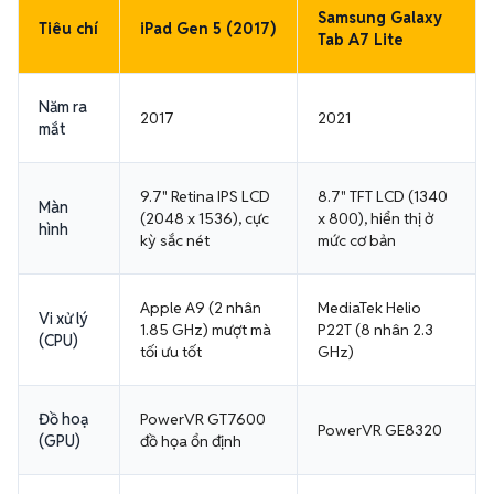
Samsung Galaxy
Tiêu chí
iPad Gen 5 (2017)
Tab A7 Lite
Năm ra
2017
2021
mắt
9.7" Retina IPS LCD
8.7" TFT LCD (1340
Màn
(2048 x 1536), cực
x 800), hiển thị ở
hình
kỳ sắc nét
mức cơ bản
Apple A9 (2 nhân
MediaTek Helio
Vi xử lý
1.85 GHz) mượt mà
P22T (8 nhân 2.3
(CPU)
tối ưu tốt
GHz)
Đồ hoạ
PowerVR GT7600
PowerVR GE8320
(GPU)
đồ họa ổn định