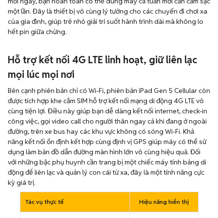
mỗi ngày, bạn hoàn toàn có thể dùng máy cả tuần mới cần cắm sạc
một lần. Đây là thiết bị vô cùng lý tưởng cho các chuyến đi chơi xa
của gia đình, giúp trẻ nhỏ giải trí suốt hành trình dài mà không lo
hết pin giữa chừng.
Hỗ trợ kết nối 4G LTE linh hoạt, giữ liên lạc
mọi lúc mọi nơi
Bên cạnh phiên bản chỉ có Wi-Fi, phiên bản iPad Gen 5 Cellular còn
được tích hợp khe cắm SIM hỗ trợ kết nối mạng di động 4G LTE vô
cùng tiện lợi. Điều này giúp bạn dễ dàng kết nối internet, check-in
công việc, gọi video call cho người thân ngay cả khi đang ở ngoài
đường, trên xe bus hay các khu vực không có sóng Wi-Fi. Khả
năng kết nối ổn định kết hợp cùng định vị GPS giúp máy có thể sử
dụng làm bản đồ dẫn đường màn hình lớn vô cùng hiệu quả. Đối
với những bậc phụ huynh cần trang bị một chiếc máy tính bảng di
động để liên lạc và quản lý con cái từ xa, đây là một tính năng cực
kỳ giá trị.
Tác vụ thực tế
Hiệu năng hiển thị