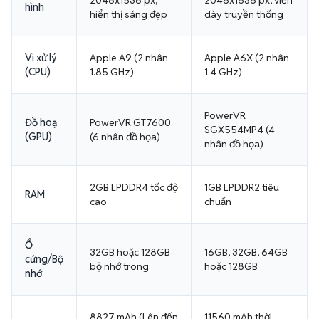
2048x1536 px,
2048x1536 px, viền
hình
hiển thị sáng đẹp
dày truyền thống
Vi xử lý
Apple A9 (2 nhân
Apple A6X (2 nhân
(CPU)
1.85 GHz)
1.4 GHz)
PowerVR
Đồ hoạ
PowerVR GT7600
SGX554MP4 (4
(GPU)
(6 nhân đồ họa)
nhân đồ họa)
2GB LPDDR4 tốc độ
1GB LPDDR2 tiêu
RAM
cao
chuẩn
Ổ
32GB hoặc 128GB
16GB, 32GB, 64GB
cứng/Bộ
bộ nhớ trong
hoặc 128GB
nhớ
8827 mAh (Lên đến
11560 mAh thời