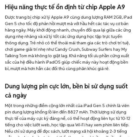
Hiệu năng thực tế ổn định từ chip Apple A9
Được trang bị chip xử lý Apple A9 cùng dung lượng RAM 2GB, iPad
Gen 5 cho tốc độ phản hồi mượt mà với hầu hết các tác vụ cơ bản
hàng ngày. Máy khởi động nhanh, chuyển đổi qua lại giữa các ứng
dụng nhẹ nhàng và xử lý tốt các ứng dụng học tập trực tuyến
thông dụng. Trẻ nhỏ có thể thoải mái tham gia các trò chơi trí tuệ,
chơi game giải trí nhẹ như Candy Crush, Subway Surfers hay My
Talking Tom mà không lo giật lag. Khả năng tối ưu phần cứng xuất
sắc của hệ điều hành iPadOS giúp chiếc máy này hoạt động bền
bỉ, mượt mà hơn hẳn các đối thủ cùng phân khúc giá rẻ.
Dung lượng pin cực lớn, bền bỉ sử dụng suốt
cả ngày
Một trong những điểm cộng lớn nhất của iPad Gen 5 chính là viên
pin dung lượng khổng lồ lên đến 8827 mAh. Thời lượng sử dụng
thực tế của máy cực kỳ đáng nể, có thể hoạt động liên tục từ 10-12
tiếng cho việc lướt web, học tập qua Wi-Fi hay xem phim liên tiếp.
Nếu chỉ sử dụng để đọc sách, lướt mạng xã hội khoảng 2-3 tiếng