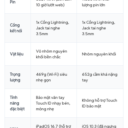
Pin
10 giờ lướt web)
lượng pin lớn
1x Cổng Lightning,
1x Cổng Lightning,
Cổng
Jack tai nghe
Jack tai nghe
kết nối
3.5mm
3.5mm
Vỏ nhôm nguyên
Vật liệu
Nhôm nguyên khối
khối bền chắc
Trọng
469g (Wi-Fi) siêu
652g cầm khá nặng
lượng
nhẹ gọn
tay
Tính
Bảo mật vân tay
Không hỗ trợ Touch
năng
Touch ID nhạy bén,
ID bảo mật
đặc biệt
mỏng nhẹ
iPadOS 16.7 (hỗ trợ
iOS 10.3 (đã ngưng