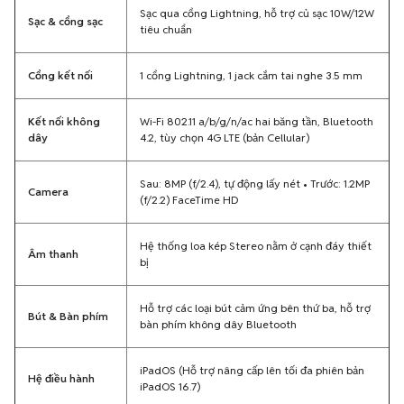
Sạc qua cổng Lightning, hỗ trợ củ sạc 10W/12W
Sạc & cổng sạc
tiêu chuẩn
Cổng kết nối
1 cổng Lightning, 1 jack cắm tai nghe 3.5 mm
Kết nối không
Wi-Fi 802.11 a/b/g/n/ac hai băng tần, Bluetooth
dây
4.2, tùy chọn 4G LTE (bản Cellular)
Sau: 8MP (f/2.4), tự động lấy nét • Trước: 1.2MP
Camera
(f/2.2) FaceTime HD
Hệ thống loa kép Stereo nằm ở cạnh đáy thiết
Âm thanh
bị
Hỗ trợ các loại bút cảm ứng bên thứ ba, hỗ trợ
Bút & Bàn phím
bàn phím không dây Bluetooth
iPadOS (Hỗ trợ nâng cấp lên tối đa phiên bản
Hệ điều hành
iPadOS 16.7)