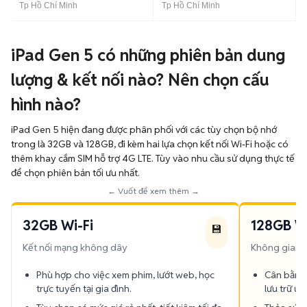
Tp Hồ Chí Minh
Tp Hồ Chí Minh
iPad Gen 5 có những phiên bản dung
lượng & kết nối nào? Nên chọn cấu
hình nào?
iPad Gen 5 hiện đang được phân phối với các tùy chọn bộ nhớ
trong là 32GB và 128GB, đi kèm hai lựa chọn kết nối Wi-Fi hoặc có
thêm khay cắm SIM hỗ trợ 4G LTE. Tùy vào nhu cầu sử dụng thực tế
để chọn phiên bản tối ưu nhất.
← Vuốt để xem thêm →
32GB Wi-Fi
128GB Wi
💾
Kết nối mạng không dây
Không gian lư
Phù hợp cho việc xem phim, lướt web, học
Cân bằng 
trực tuyến tại gia đình.
lưu trữ ứ