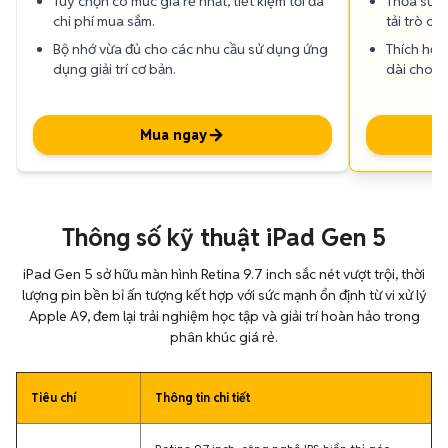
Tùy chọn có mức giá rẻ nhất, tiết kiệm tối đa
Thỏa sức 
chi phí mua sắm.
tải trò chơi
Bộ nhớ vừa đủ cho các nhu cầu sử dụng ứng
Thích hợp 
dụng giải trí cơ bản.
dài cho họ
Mua ngay
Thông số kỹ thuật iPad Gen 5
iPad Gen 5 sở hữu màn hình Retina 9.7 inch sắc nét vượt trội, thời
lượng pin bền bỉ ấn tượng kết hợp với sức mạnh ổn định từ vi xử lý
Apple A9, đem lại trải nghiệm học tập và giải trí hoàn hảo trong
phân khúc giá rẻ.
Tiêu chí
Thông tin chi tiết