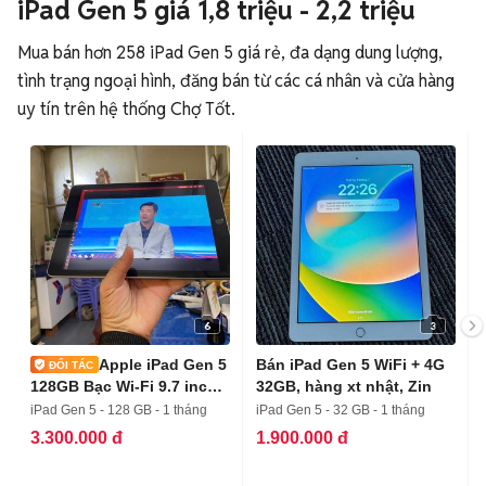
iPad Gen 5 giá 1,8 triệu - 2,2 triệu
Mua bán hơn 258 iPad Gen 5 giá rẻ, đa dạng dung lượng,
tình trạng ngoại hình, đăng bán từ các cá nhân và cửa hàng
uy tín trên hệ thống Chợ Tốt.
6
3
Apple iPad Gen 5
Bán iPad Gen 5 WiFi + 4G
128GB Bạc Wi-Fi 9.7 inch
32GB, hàng xt nhật, Zin
97-98%
iPad Gen 5 - 128 GB - 1 tháng
iPad Gen 5 - 32 GB - 1 tháng
3.300.000 đ
1.900.000 đ