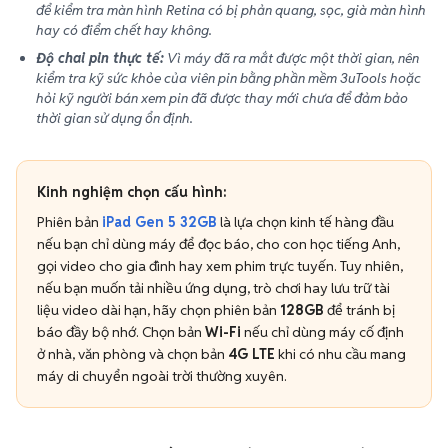
để kiểm tra màn hình Retina có bị phản quang, sọc, già màn hình
hay có điểm chết hay không.
Độ chai pin thực tế:
Vì máy đã ra mắt được một thời gian, nên
kiểm tra kỹ sức khỏe của viên pin bằng phần mềm 3uTools hoặc
hỏi kỹ người bán xem pin đã được thay mới chưa để đảm bảo
thời gian sử dụng ổn định.
Kinh nghiệm chọn cấu hình:
Phiên bản
iPad Gen 5 32GB
là lựa chọn kinh tế hàng đầu
nếu bạn chỉ dùng máy để đọc báo, cho con học tiếng Anh,
gọi video cho gia đình hay xem phim trực tuyến. Tuy nhiên,
nếu bạn muốn tải nhiều ứng dụng, trò chơi hay lưu trữ tài
liệu video dài hạn, hãy chọn phiên bản
128GB
để tránh bị
báo đầy bộ nhớ. Chọn bản
Wi-Fi
nếu chỉ dùng máy cố định
ở nhà, văn phòng và chọn bản
4G LTE
khi có nhu cầu mang
máy di chuyển ngoài trời thường xuyên.