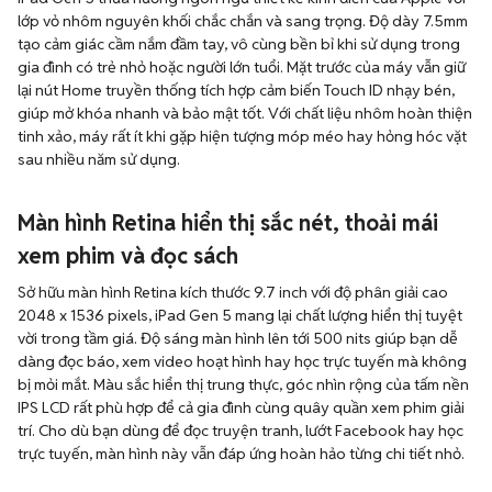
lớp vỏ nhôm nguyên khối chắc chắn và sang trọng. Độ dày 7.5mm
tạo cảm giác cầm nắm đầm tay, vô cùng bền bỉ khi sử dụng trong
gia đình có trẻ nhỏ hoặc người lớn tuổi. Mặt trước của máy vẫn giữ
lại nút Home truyền thống tích hợp cảm biến Touch ID nhạy bén,
giúp mở khóa nhanh và bảo mật tốt. Với chất liệu nhôm hoàn thiện
tinh xảo, máy rất ít khi gặp hiện tượng móp méo hay hỏng hóc vặt
sau nhiều năm sử dụng.
Màn hình Retina hiển thị sắc nét, thoải mái
xem phim và đọc sách
Sở hữu màn hình Retina kích thước 9.7 inch với độ phân giải cao
2048 x 1536 pixels, iPad Gen 5 mang lại chất lượng hiển thị tuyệt
vời trong tầm giá. Độ sáng màn hình lên tới 500 nits giúp bạn dễ
dàng đọc báo, xem video hoạt hình hay học trực tuyến mà không
bị mỏi mắt. Màu sắc hiển thị trung thực, góc nhìn rộng của tấm nền
IPS LCD rất phù hợp để cả gia đình cùng quây quần xem phim giải
trí. Cho dù bạn dùng để đọc truyện tranh, lướt Facebook hay học
trực tuyến, màn hình này vẫn đáp ứng hoàn hảo từng chi tiết nhỏ.