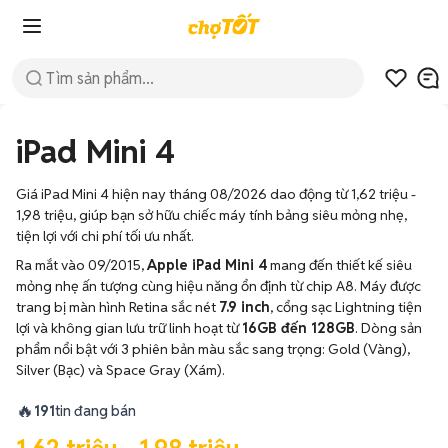
iPad Mini 4
Giá iPad Mini 4 hiện nay tháng 08/2026 dao động từ 1,62 triệu -
1,98 triệu, giúp bạn sở hữu chiếc máy tính bảng siêu mỏng nhẹ,
tiện lợi với chi phí tối ưu nhất.
Ra mắt vào 09/2015,
Apple iPad Mini 4
mang đến thiết kế siêu
mỏng nhẹ ấn tượng cùng hiệu năng ổn định từ chip A8. Máy được
trang bị màn hình Retina sắc nét
7.9 inch
, cổng sạc Lightning tiện
lợi và không gian lưu trữ linh hoạt từ
16GB đến 128GB
. Dòng sản
phẩm nổi bật với 3 phiên bản màu sắc sang trọng: Gold (Vàng),
Silver (Bạc) và Space Gray (Xám).
🔥
191
tin đang bán