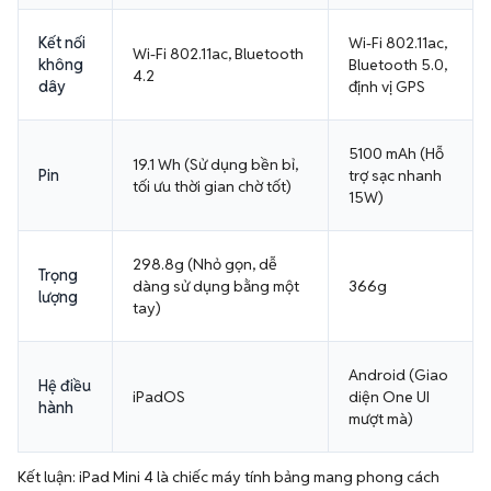
Kết nối
Wi-Fi 802.11ac,
Wi-Fi 802.11ac, Bluetooth
không
Bluetooth 5.0,
4.2
dây
định vị GPS
5100 mAh (Hỗ
19.1 Wh (Sử dụng bền bỉ,
Pin
trợ sạc nhanh
tối ưu thời gian chờ tốt)
15W)
298.8g (Nhỏ gọn, dễ
Trọng
dàng sử dụng bằng một
366g
lượng
tay)
Android (Giao
Hệ điều
iPadOS
diện One UI
hành
mượt mà)
Kết luận: iPad Mini 4 là chiếc máy tính bảng mang phong cách