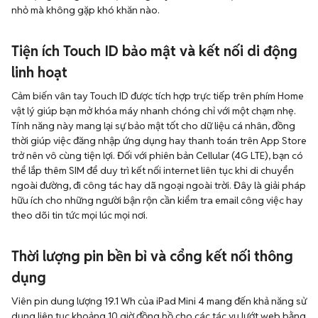
nhỏ mà không gặp khó khăn nào.
Tiện ích Touch ID bảo mật và kết nối di động
linh hoạt
Cảm biến vân tay Touch ID được tích hợp trực tiếp trên phím Home
vật lý giúp bạn mở khóa máy nhanh chóng chỉ với một chạm nhẹ.
Tính năng này mang lại sự bảo mật tốt cho dữ liệu cá nhân, đồng
thời giúp việc đăng nhập ứng dụng hay thanh toán trên App Store
trở nên vô cùng tiện lợi. Đối với phiên bản Cellular (4G LTE), bạn có
thể lắp thêm SIM để duy trì kết nối internet liên tục khi di chuyển
ngoài đường, đi công tác hay dã ngoại ngoài trời. Đây là giải pháp
hữu ích cho những người bận rộn cần kiểm tra email công việc hay
theo dõi tin tức mọi lúc mọi nơi.
Thời lượng pin bền bỉ và cổng kết nối thông
dụng
Viên pin dung lượng 19.1 Wh của iPad Mini 4 mang đến khả năng sử
dụng liên tục khoảng 10 giờ đồng hồ cho các tác vụ lướt web bằng