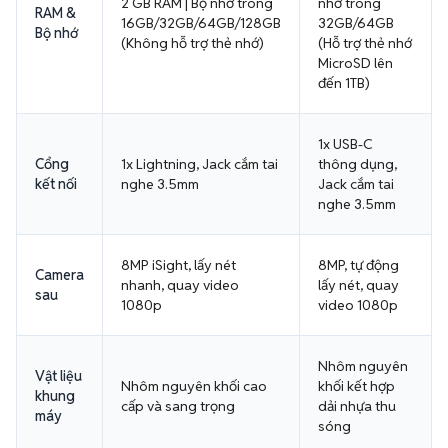
2 GB RAM | Bộ nhớ trong
nhớ trong
RAM &
16GB/32GB/64GB/128GB
32GB/64GB
Bộ nhớ
(Không hỗ trợ thẻ nhớ)
(Hỗ trợ thẻ nhớ
MicroSD lên
đến 1TB)
1x USB-C
Cổng
1x Lightning, Jack cắm tai
thông dụng,
kết nối
nghe 3.5mm
Jack cắm tai
nghe 3.5mm
8MP iSight, lấy nét
8MP, tự động
Camera
nhanh, quay video
lấy nét, quay
sau
1080p
video 1080p
Nhôm nguyên
Vật liệu
Nhôm nguyên khối cao
khối kết hợp
khung
cấp và sang trọng
dải nhựa thu
máy
sóng