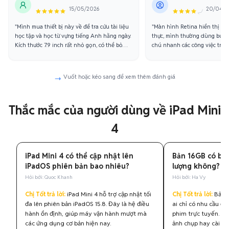
15/05/2026
20/04/2
"Mình mua thiết bị này về để tra cứu tài liệu
"Màn hình Retina hiển thị mà
học tập và học từ vựng tiếng Anh hằng ngày.
thực, mình thường dùng bút 
Kích thước 7.9 inch rất nhỏ gọn, có thể bỏ
chú nhanh các công việc trong
vừa túi xách mang lên thư viện cực kỳ tiện,
nghiệm cầm nắm siêu mỏng nh
màn hình lại sắc nét không mỏi mắt."
dụng để phác thảo ý tưởng diễ
mái."
Vuốt hoặc kéo sang để xem thêm đánh giá
Thắc mắc của người dùng về iPad Mini
4
iPad Mini 4 có thể cập nhật lên
Bản 16GB có bị
iPadOS phiên bản bao nhiêu?
lượng không?
Hỏi bởi: Quoc Khanh
Hỏi bởi: Ha Vy
Chị Tốt trả lời:
iPad Mini 4 hỗ trợ cập nhật tối
Chị Tốt trả lời:
Bản 1
đa lên phiên bản iPadOS 15.8. Đây là hệ điều
ai chỉ có nhu cầu đ
hành ổn định, giúp máy vận hành mượt mà
phim trực tuyến. Nế
các ứng dụng cơ bản hiện nay.
ảnh chụp hay cài đặ