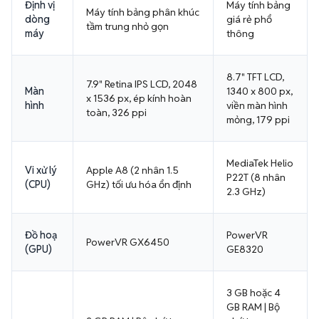
Định vị
Máy tính bảng
Máy tính bảng phân khúc
dòng
giá rẻ phổ
tầm trung nhỏ gọn
máy
thông
8.7" TFT LCD,
7.9" Retina IPS LCD, 2048
Màn
1340 x 800 px,
x 1536 px, ép kính hoàn
hình
viền màn hình
toàn, 326 ppi
mỏng, 179 ppi
MediaTek Helio
Vi xử lý
Apple A8 (2 nhân 1.5
P22T (8 nhân
(CPU)
GHz) tối ưu hóa ổn định
2.3 GHz)
Đồ hoạ
PowerVR
PowerVR GX6450
(GPU)
GE8320
3 GB hoặc 4
GB RAM | Bộ