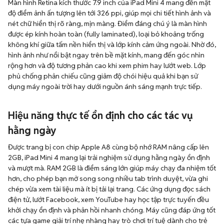
Màn hình Retina kích thước 7.9 inch của iPad Mini 4 mang đến mật
độ điểm ảnh ấn tượng lên tới 326 ppi, giúp mọi chi tiết hình ảnh và
nét chữ hiển thị rõ ràng, mịn màng. Điểm đáng chú ý là màn hình
được ép kính hoàn toàn (fully laminated), loại bỏ khoảng trống
không khí giữa tấm nền hiển thị và lớp kính cảm ứng ngoài. Nhờ đó,
hình ảnh như nổi bật ngay trên bề mặt kính, mang đến góc nhìn
rộng hơn và độ tương phản cao khi xem phim hay lướt web. Lớp
phủ chống phản chiếu cũng giảm độ chói hiệu quả khi bạn sử
dụng máy ngoài trời hay dưới nguồn ánh sáng mạnh trực tiếp.
Hiệu năng thực tế ổn định cho các tác vụ
hằng ngày
Được trang bị con chip Apple A8 cùng bộ nhớ RAM nâng cấp lên
2GB, iPad Mini 4 mang lại trải nghiệm sử dụng hằng ngày ổn định
và mượt mà. RAM 2GB là điểm sáng lớn giúp máy chạy đa nhiệm tốt
hơn, cho phép bạn mở song song nhiều tab trình duyệt, vừa ghi
chép vừa xem tài liệu mà ít bị tải lại trang. Các ứng dụng đọc sách
điện tử, lướt Facebook, xem YouTube hay học tập trực tuyến đều
khởi chạy ổn định và phản hồi nhanh chóng. Máy cũng đáp ứng tốt
các tựa game giải trí nhẹ nhàng hay trò chơi trí tuệ dành cho trẻ