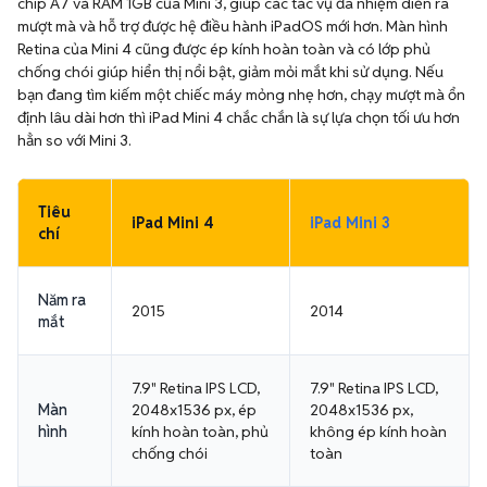
chip A7 và RAM 1GB của Mini 3, giúp các tác vụ đa nhiệm diễn ra
mượt mà và hỗ trợ được hệ điều hành iPadOS mới hơn. Màn hình
Retina của Mini 4 cũng được ép kính hoàn toàn và có lớp phủ
chống chói giúp hiển thị nổi bật, giảm mỏi mắt khi sử dụng. Nếu
bạn đang tìm kiếm một chiếc máy mỏng nhẹ hơn, chạy mượt mà ổn
định lâu dài hơn thì iPad Mini 4 chắc chắn là sự lựa chọn tối ưu hơn
hẳn so với Mini 3.
Tiêu
iPad Mini 4
iPad Mini 3
chí
Năm ra
2015
2014
mắt
7.9" Retina IPS LCD,
7.9" Retina IPS LCD,
Màn
2048x1536 px, ép
2048x1536 px,
hình
kính hoàn toàn, phủ
không ép kính hoàn
chống chói
toàn