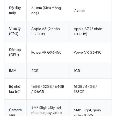
Độ dày
6.1 mm (Siêu mỏng
7.5 mm
máy
nhẹ)
Vi xử lý
Apple A8 (2 nhân
Apple A7 (2 nhân
(CPU)
1.5 GHz)
1.3 GHz)
Đồ hoạ
PowerVR GX6450
PowerVR G6430
(GPU)
RAM
2GB
1GB
Bộ nhớ
16GB / 32GB / 64GB
16GB / 64GB /
lưu trữ
/ 128GB
128GB
8MP iSight, lấy nét
Camera
5MP iSight, quay
nhanh, quay video
sau
video 1080p