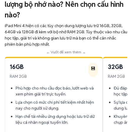
lượng bộ nhớ nào? Nên chọn cấu hình
nào?
iPad Mini 4 hiện có các tùy chọn dung lượng lưu trữ 16GB, 32GB,
64GB và 128GB đi kèm với bộ nhớ RAM 2GB. Tùy thuộc vào nhu cầu
học tập, giải trí và không gian lưu trữ mà bạn có thể cân nhắc
phiên bản phù hợp nhất.
← Vuốt để xem thêm →
16GB
32GB
💾
RAM 2GB
RAM 2GB
Phù hợp cho nhu cầu đọc báo, lướt web và
Đủ đáp ứn
xem phim giải trí trực tuyến.
học tập, l
Lựa chọn có mức chi phí tiết kiệm nhất hiện
Sự lựa chọ
nay cho người sử dụng.
dung lượn
Hạn chế tải nhiều ứng dụng hoặc lưu trữ dữ
Khuyên d
liệu cá nhân ngoại tuyến lớn.
chụp ảnh 