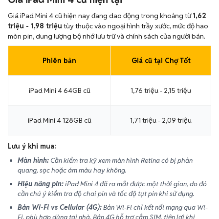
Giá iPad Mini 4 cũ hiện nay đang dao động trong khoảng từ
1,62
triệu - 1,98 triệu
tùy thuộc vào ngoại hình trầy xước, mức độ hao
mòn pin, dung lượng bộ nhớ lưu trữ và chính sách của người bán.
Phiên bản
Giá cũ tại Chợ Tốt
iPad Mini 4 64GB cũ
1,76 triệu - 2,15 triệu
iPad Mini 4 128GB cũ
1,71 triệu - 2,09 triệu
Lưu ý khi mua:
Màn hình:
Cần kiểm tra kỹ xem màn hình Retina có bị phản
quang, sọc hoặc ám màu hay không.
Hiệu năng pin:
iPad Mini 4 đã ra mắt được một thời gian, do đó
cần chú ý kiểm tra độ chai pin và tốc độ tụt pin khi sử dụng.
Bản Wi-Fi vs Cellular (4G):
Bản Wi-Fi chỉ kết nối mạng qua Wi-
Fi, phù hợp dùng tại nhà. Bản 4G hỗ trợ cắm SIM, tiện lợi khi