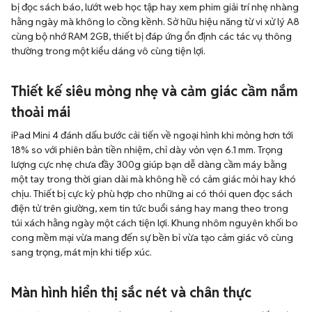
bị đọc sách báo, lướt web học tập hay xem phim giải trí nhẹ nhàng
hằng ngày mà không lo cồng kềnh. Sở hữu hiệu năng từ vi xử lý A8
cùng bộ nhớ RAM 2GB, thiết bị đáp ứng ổn định các tác vụ thông
thường trong một kiểu dáng vô cùng tiện lợi.
Thiết kế siêu mỏng nhẹ và cảm giác cầm nắm
thoải mái
iPad Mini 4 đánh dấu bước cải tiến về ngoại hình khi mỏng hơn tới
18% so với phiên bản tiền nhiệm, chỉ dày vỏn vẹn 6.1 mm. Trọng
lượng cực nhẹ chưa đầy 300g giúp bạn dễ dàng cầm máy bằng
một tay trong thời gian dài mà không hề có cảm giác mỏi hay khó
chịu. Thiết bị cực kỳ phù hợp cho những ai có thói quen đọc sách
điện tử trên giường, xem tin tức buổi sáng hay mang theo trong
túi xách hằng ngày một cách tiện lợi. Khung nhôm nguyên khối bo
cong mềm mại vừa mang đến sự bền bỉ vừa tạo cảm giác vô cùng
sang trọng, mát mịn khi tiếp xúc.
Màn hình hiển thị sắc nét và chân thực