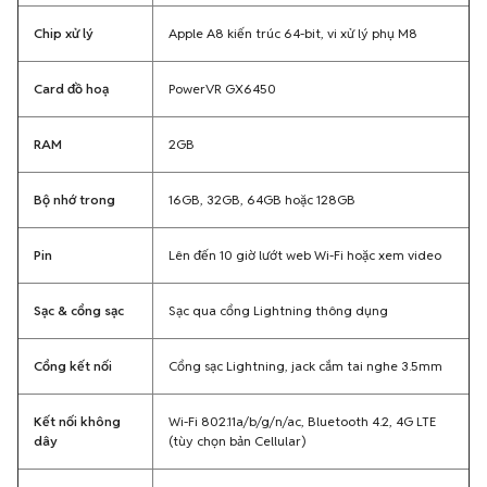
Chip xử lý
Apple A8 kiến trúc 64-bit, vi xử lý phụ M8
Card đồ hoạ
PowerVR GX6450
RAM
2GB
Bộ nhớ trong
16GB, 32GB, 64GB hoặc 128GB
Pin
Lên đến 10 giờ lướt web Wi-Fi hoặc xem video
Sạc & cổng sạc
Sạc qua cổng Lightning thông dụng
Cổng kết nối
Cổng sạc Lightning, jack cắm tai nghe 3.5mm
Kết nối không
Wi-Fi 802.11a/b/g/n/ac, Bluetooth 4.2, 4G LTE
dây
(tùy chọn bản Cellular)