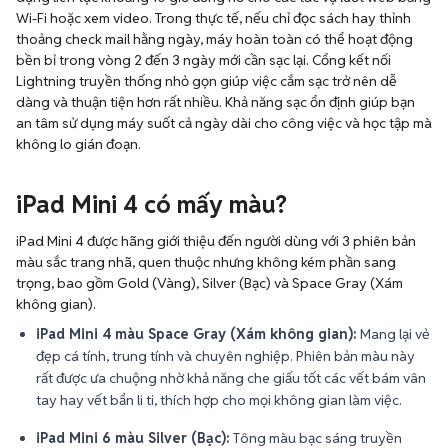
Wi-Fi hoặc xem video. Trong thực tế, nếu chỉ đọc sách hay thỉnh
thoảng check mail hằng ngày, máy hoàn toàn có thể hoạt động
bền bỉ trong vòng 2 đến 3 ngày mới cần sạc lại. Cổng kết nối
Lightning truyền thống nhỏ gọn giúp việc cắm sạc trở nên dễ
dàng và thuận tiện hơn rất nhiều. Khả năng sạc ổn định giúp bạn
an tâm sử dụng máy suốt cả ngày dài cho công việc và học tập mà
không lo gián đoạn.
iPad Mini 4 có mấy màu?
iPad Mini 4 được hãng giới thiệu đến người dùng với 3 phiên bản
màu sắc trang nhã, quen thuộc nhưng không kém phần sang
trọng, bao gồm Gold (Vàng), Silver (Bạc) và Space Gray (Xám
không gian).
iPad Mini 4 màu Space Gray (Xám không gian):
Mang lại vẻ
đẹp cá tính, trung tính và chuyên nghiệp. Phiên bản màu này
rất được ưa chuộng nhờ khả năng che giấu tốt các vết bám vân
tay hay vết bẩn li ti, thích hợp cho mọi không gian làm việc.
iPad Mini 6 màu Silver (Bạc):
Tông màu bạc sáng truyền