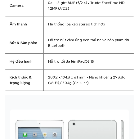
Sau: iSight 8MP (ƒ/2.4) • Trước: FaceTime HD
Camera
1.2MP (ƒ/2.2)
Âm thanh
Hệ thống loa kép stereo tích hợp
Hỗ trợ bút cảm ứng bên thứ ba và bàn phím rời
Bút & Bàn phím
Bluetooth
Hệ điều hành
Hỗ trợ tối đa lên iPadOS 15
Kích thước &
203.2 x 134.8 x 6.1 mm • Nặng khoảng 298.8g
trọng lượng
(Wi-Fi) / 304g (Cellular)