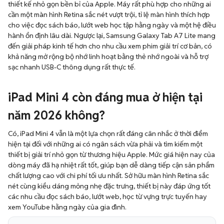
thiết kế nhỏ gọn bền bỉ của Apple. Máy rất phù hợp cho những ai
cần một màn hình Retina sắc nét vượt trội, tỉ lệ màn hình thích hợp
cho việc đọc sách báo, lướt web học tập hằng ngày và một hệ điều
hành ổn định lâu dài. Ngược lại, Samsung Galaxy Tab A7 Lite mang
đến giải pháp kinh tế hơn cho nhu cầu xem phim giải trí cơ bản, có
khả năng mở rộng bộ nhớ linh hoạt bằng thẻ nhớ ngoài và hỗ trợ
sạc nhanh USB-C thông dụng rất thực tế.
iPad Mini 4 còn đáng mua ở hiện tại
năm 2026 không?
Có, iPad Mini 4 vẫn là một lựa chọn rất đáng cân nhắc ở thời điểm
hiện tại đối với những ai có ngân sách vừa phải và tìm kiếm một
thiết bị giải trí nhỏ gọn từ thương hiệu Apple. Mức giá hiện nay của
dòng máy đã hạ nhiệt rất tốt, giúp bạn dễ dàng tiếp cận sản phẩm
chất lượng cao với chi phí tối ưu nhất. Sở hữu màn hình Retina sắc
nét cùng kiểu dáng mỏng nhẹ đặc trưng, thiết bị này đáp ứng tốt
các nhu cầu đọc sách báo, lướt web, học từ vựng trực tuyến hay
xem YouTube hằng ngày của gia đình.