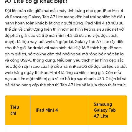
A7 Lite có gì khác biệt?
Đặt lên bàn cân giữa hai mẫu máy tính bảng nhỏ gọn, iPad Mini 4
và Samsung Galaxy Tab A7 Lite mang đến hai trải nghiệm hệ điều
hành hoàn toàn khác biệt cho người dùng. iPad Mini 4 sở hữu ưu
thế lớn về chất lượng hiển thị nhờ màn hình Retina siêu sắc nét với
độ phân giải cao và tỉ lệ màn hình 4:3 tối ưu cho việc đọc sách,
duyệt tài liệu hay lướt web. Ngược lại, Galaxy Tab A7 Lite đại diện
cho thế giới Android với màn hình dài tỉ lệ 16:9 thích hợp để xem
phim giải trí, hỗ trợ khe cắm thẻ nhớ ngoài mở rộng bộ nhớ tiện lợi
và cổng USB-C thông dụng. Nếu bạn yêu thích màn hình đẹp sắc
nét, độ ổn định cao của hệ điều hành iPadOS để đọc tài liệu và lướt
web hằng ngày thì iPad Mini 4 là ứng cử viên sáng giá. Còn nếu
bạn ưu tiên một thiết bị giá rẻ có hỗ trợ sạc nhanh USB-C tiện lợi và
dễ dàng nâng cấp thẻ nhớ thì Tab A7 Lite sẽ là lựa chọn thiết thực.
Samsung
Tiêu
iPad Mini 4
Galaxy Tab
chí
A7 Lite