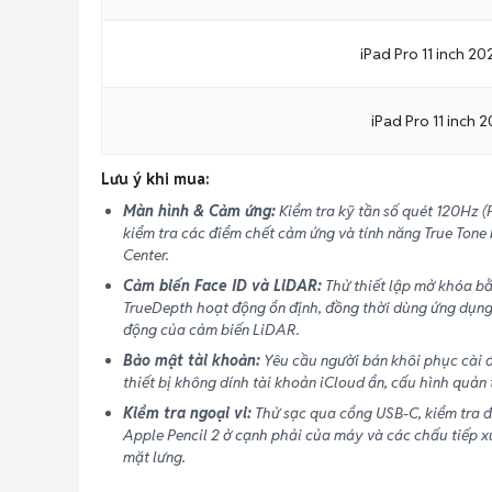
iPad Pro 11 inch 2
iPad Pro 11 inch 
Lưu ý khi mua:
Màn hình & Cảm ứng:
Kiểm tra kỹ tần số quét 120Hz 
kiểm tra các điểm chết cảm ứng và tính năng True Tone
Center.
Cảm biến Face ID và LiDAR:
Thử thiết lập mở khóa b
TrueDepth hoạt động ổn định, đồng thời dùng ứng dụng
động của cảm biến LiDAR.
Bảo mật tài khoản:
Yêu cầu người bán khôi phục cài 
thiết bị không dính tài khoản iCloud ẩn, cấu hình quản
Kiểm tra ngoại vi:
Thử sạc qua cổng USB-C, kiểm tra 
Apple Pencil 2 ở cạnh phải của máy và các chấu tiếp x
mặt lưng.