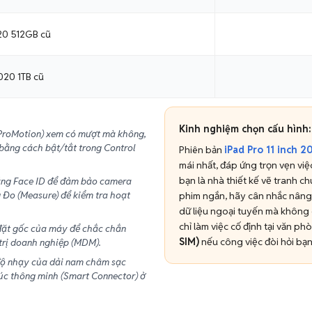
020 512GB cũ
2020 1TB cũ
Kinh nghiệm chọn cấu hình:
(ProMotion) xem có mượt mà không,
 bằng cách bật/tắt trong Control
Phiên bản
iPad Pro 11 inch 
mái nhất, đáp ứng trọn vẹn việc
bạn là nhà thiết kế vẽ tranh 
ằng Face ID để đảm bảo camera
 Đo (Measure) để kiểm tra hoạt
phim ngắn, hãy cân nhắc nâng
dữ liệu ngoại tuyến mà không
chỉ làm việc cố định tại văn 
đặt gốc của máy để chắc chắn
SIM)
nếu công việc đòi hỏi bạn
 trị doanh nghiệp (MDM).
độ nhạy của dải nam châm sạc
úc thông minh (Smart Connector) ở