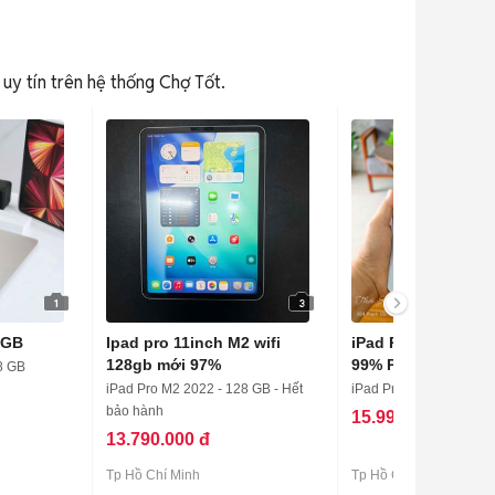
 uy tín trên hệ thống Chợ Tốt.
1
3
8GB
Ipad pro 11inch M2 wifi
iPad Pro M2 Wifi 
128gb mới 97%
99% Pin Cao
8 GB
iPad Pro M2 2022 - 128 GB - Hết
iPad Pro M2 2022 - 25
bảo hành
15.990.000 đ
13.790.000 đ
Tp Hồ Chí Minh
Tp Hồ Chí Minh