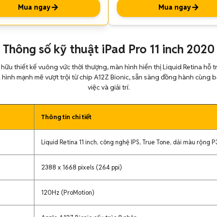
Mua ngay
Mua ngay
Thông số kỹ thuật iPad Pro 11 inch 2020
ở hữu thiết kế vuông vức thời thượng, màn hình hiển thị Liquid Retina hỗ
hình mạnh mẽ vượt trội từ chip A12Z Bionic, sẵn sàng đồng hành cùng b
việc và giải trí.
Thông tin chi tiết
Liquid Retina 11 inch, công nghệ IPS, True Tone, dải màu rộng P
2388 x 1668 pixels (264 ppi)
120Hz (ProMotion)