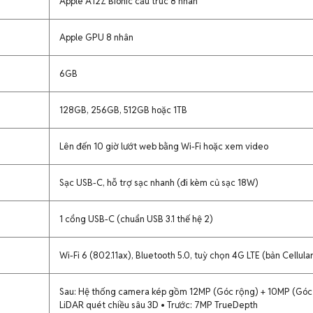
Apple A12Z Bionic cấu trúc 8 nhân
Apple GPU 8 nhân
6GB
128GB, 256GB, 512GB hoặc 1TB
Lên đến 10 giờ lướt web bằng Wi-Fi hoặc xem video
Sạc USB-C, hỗ trợ sạc nhanh (đi kèm củ sạc 18W)
1 cổng USB-C (chuẩn USB 3.1 thế hệ 2)
Wi-Fi 6 (802.11ax), Bluetooth 5.0, tuỳ chọn 4G LTE (bản Cellula
Sau: Hệ thống camera kép gồm 12MP (Góc rộng) + 10MP (Góc 
LiDAR quét chiều sâu 3D • Trước: 7MP TrueDepth