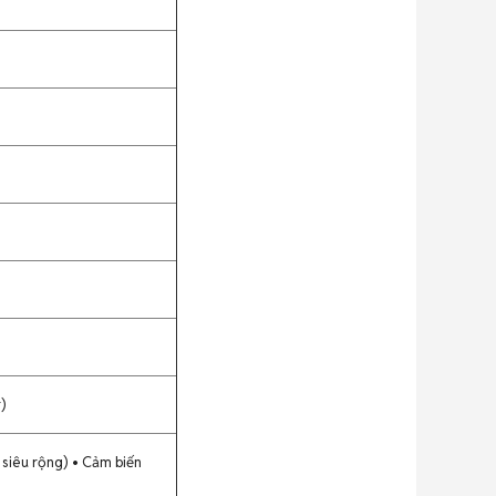
r)
siêu rộng) • Cảm biến