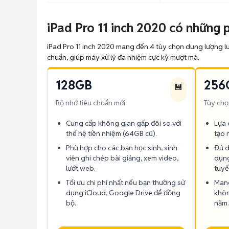
iPad Pro 11 inch 2020 có những 
iPad Pro 11 inch 2020 mang đến 4 tùy chọn dung lượng l
chuẩn, giúp máy xử lý đa nhiệm cực kỳ mượt mà.
128GB
256
💾
Bộ nhớ tiêu chuẩn mới
Tùy chọ
Cung cấp không gian gấp đôi so với
Lựa 
thế hệ tiền nhiệm (64GB cũ).
tạo 
Phù hợp cho các bạn học sinh, sinh
Đủ d
viên ghi chép bài giảng, xem video,
dụng
lướt web.
tuyế
Tối ưu chi phí nhất nếu bạn thường sử
Mang
dụng iCloud, Google Drive để đồng
khôn
bộ.
năm.