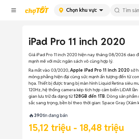
Chọn khu vực
iPad Pro 11 inch 2020
Giá iPad Pro 11 inch 2020 hiện nay tháng 08/2026 dao độ
mạnh mẽ với mức ngân sách vô cùng hợp lý.
Ra mắt vào 03/2020,
Apple iPad Pro 11 inch 2020
sở h
mỏng phẳng hiện đại cùng sức mạnh ấn tượng đến từ con
họa. Thiết bị được trang bị màn hình Liquid Retina siêu m
120Hz, hệ thống camera kép tích hợp cảm biến LiDAR lần 
gian lưu trữ đa dạng từ
128GB đến 1TB
. Dòng sản phẩm 
sắc sang trọng, bền bỉ theo thời gian: Space Gray (Xám k
🔥
390
tin đang bán
15,12 triệu - 18,48 triệu