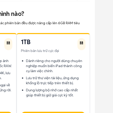
hình nào?
 các phiên bản đều được nâng cấp lên 6GB RAM tiêu
1TB
💾
💾
Phiên bản lưu trữ cực đại
ếp ảnh
Dành riêng cho người dùng chuyên
gốc RAW.
nghiệp muốn biến iPad thành công
cụ làm việc chính.
4K, lưu
p.
Lưu trữ thư viện tài liệu, ứng dụng
khổng lồ trực tiếp trên thiết bị.
ngại về
ng rời.
Dung lượng bộ nhớ cao cấp nhất
giúp thiết bị giữ giá cực kỳ tốt.