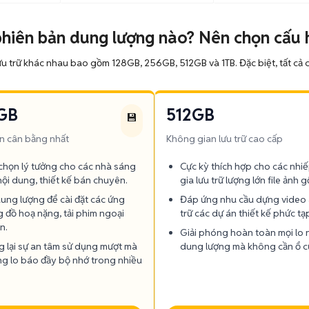
phiên bản dung lượng nào? Nên chọn cấu 
ưu trữ khác nhau bao gồm 128GB, 256GB, 512GB và 1TB. Đặc biệt, tất cả
GB
512GB
💾
n cân bằng nhất
Không gian lưu trữ cao cấp
chọn lý tưởng cho các nhà sáng
Cực kỳ thích hợp cho các nhi
nội dung, thiết kế bán chuyên.
gia lưu trữ lượng lớn file ảnh 
ung lượng để cài đặt các ứng
Đáp ứng nhu cầu dựng video 
 đồ hoạ nặng, tải phim ngoại
trữ các dự án thiết kế phức tạ
n.
Giải phóng hoàn toàn mọi lo 
 lại sự an tâm sử dụng mượt mà
dung lượng mà không cần ổ cứ
g lo báo đầy bộ nhớ trong nhiều