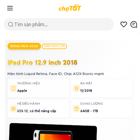
ĐÁNG MUA 2026
MÀN HÌNH LỚN
iPad Pro 12.9 inch 2018
Màn hình Liquid Retina, Face ID, Chip A12X Bionic mạnh
THƯƠNG HIỆU
RA MẮT
Apple
11/2018
HỆ ĐIỀU HÀNH
DUNG LƯỢNG
iOS 12, có thể nâng cấp
64GB - 1TB