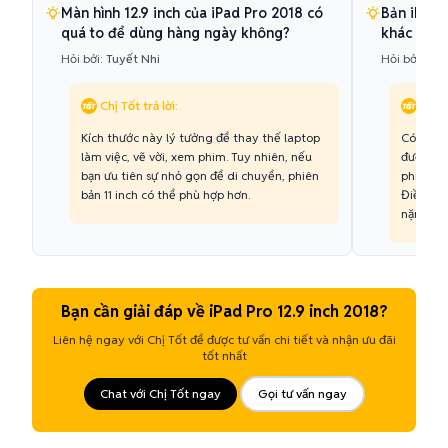
Màn hình 12.9 inch của iPad Pro 2018 có
Bản iPad P
quá to để dùng hàng ngày không?
khác biệt
Hỏi bởi:
Tuyết Nhi
Hỏi bởi:
Đăn
Chị Tốt trả lời:
Chị T
Kích thước này lý tưởng để thay thế laptop
Có bạn n
làm việc, vẽ vời, xem phim. Tuy nhiên, nếu
được ưu 
bạn ưu tiên sự nhỏ gọn để di chuyển, phiên
phiên b
bản 11 inch có thể phù hợp hơn.
Điều này
nặng tốt
Bạn cần giải đáp về iPad Pro 12.9 inch 2018?
Liên hệ ngay với Chị Tốt để được tư vấn chi tiết và nhận ưu đãi
tốt nhất
Chat với Chị Tốt ngay
Gọi tư vấn ngay