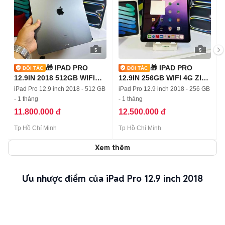
5
5
🎁 IPAD PRO
🎁 IPAD PRO
12.9IN 2018 512GB WIFI
12.9IN 256GB WIFI 4G ZIN
ZIN ALL 100% 👌
100% PIN 91%
iPad Pro 12.9 inch 2018 - 512 GB
iPad Pro 12.9 inch 2018 - 256 GB
- 1 tháng
- 1 tháng
11.800.000 đ
12.500.000 đ
Tp Hồ Chí Minh
Tp Hồ Chí Minh
Xem thêm
Ưu nhược điểm của iPad Pro 12.9 inch 2018