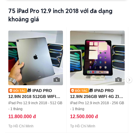
75
iPad Pro 12.9 inch 2018 với đa dạng
khoảng giá
5
5
🎁 IPAD PRO
🎁 IPAD PRO
12.9IN 2018 512GB WIFI
12.9IN 256GB WIFI 4G ZIN
ZIN ALL 100% 👌
100% PIN 91%
iPad Pro 12.9 inch 2018 - 512 GB
iPad Pro 12.9 inch 2018 - 256 GB
- 1 tháng
- 1 tháng
11.800.000 đ
12.500.000 đ
Tp Hồ Chí Minh
Tp Hồ Chí Minh