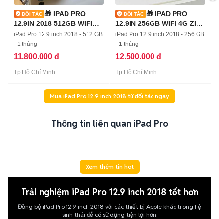
🎁 IPAD PRO
🎁 IPAD PRO
12.9IN 2018 512GB WIFI
12.9IN 256GB WIFI 4G ZIN
ZIN ALL 100% 👌
100% PIN 91%
iPad Pro 12.9 inch 2018 - 512 GB
iPad Pro 12.9 inch 2018 - 256 GB
- 1 tháng
- 1 tháng
11.800.000 đ
12.500.000 đ
Tp Hồ Chí Minh
Tp Hồ Chí Minh
Mua iPad Pro 12.9 inch 2018 từ đối tác ngay
Thông tin liên quan iPad Pro
Xem thêm tin hot
Trải nghiệm iPad Pro 12.9 inch 2018 tốt hơn
Đồng bộ iPad Pro 12.9 inch 2018 với các thiết bị Apple khác trong hệ
sinh thái để có sử dụng tiện lợi hơn.