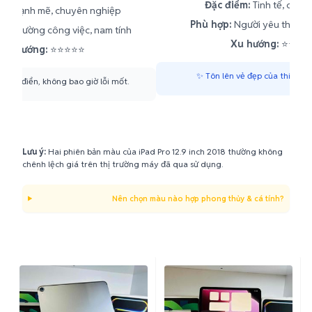
Đặc điểm:
Tinh tế, công
m:
Mạnh mẽ, chuyên nghiệp
Phù hợp:
Người yêu thích sự
ôi trường công việc, nam tính
Xu hướng:
⭐⭐⭐⭐
Xu hướng:
⭐⭐⭐⭐⭐
✨ Tôn lên vẻ đẹp của thiết kế 
 kinh điển, không bao giờ lỗi mốt.
Lưu ý:
Hai phiên bản màu của iPad Pro 12.9 inch 2018 thường không
chênh lệch giá trên thị trường máy đã qua sử dụng.
Nên chọn màu nào hợp phong thủy & cá tính?