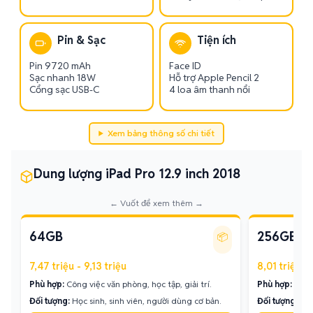
Pin & Sạc
Tiện ích
Pin 9720 mAh
Face ID
Sạc nhanh 18W
Hỗ trợ Apple Pencil 2
Cổng sạc USB-C
4 loa âm thanh nổi
Xem bảng thông số chi tiết
Dung lượng iPad Pro 12.9 inch 2018
← Vuốt để xem thêm →
64GB
256GB
📦
7,47 triệu - 9,13 triệu
8,01 triệu - 
Phù hợp:
Công việc văn phòng, học tập, giải trí.
Phù hợp:
Lưu 
Đối tượng:
Học sinh, sinh viên, người dùng cơ bản.
Đối tượng:
Ngư