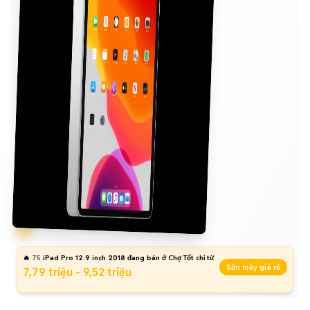
🔥
75
iPad Pro 12.9 inch 2018 đang bán ở Chợ Tốt chỉ từ
Săn máy giá rẻ
7,79 triệu - 9,52 triệu