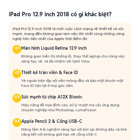
iPad Pro 12.9 inch 2018 có gì khác biệt?
iPad Pro 12.9 inch 2018 là một cuộc cách mạng về thiết kế và sức
mạnh, mang đến không gian làm việc lớn nhất cùng những công
nghệ tiên tiến nhất của Apple thời điểm đó:
Màn hình Liquid Retina 12.9 inch
01
Không gian hiển thị khổng lồ, thay thế laptop cho công việc
sáng tạo, vẽ, và đa nhiệm với Split View.
Thiết kế tràn viền & Face ID
02
Vẻ ngoài hiện đại với viền mỏng đều và bảo mật khuôn mặt
Face ID tiện lợi ở mọi góc cầm.
Sức mạnh từ chip A12X Bionic
03
Hiệu năng đồ họa đỉnh cao, xử lý mượt mà các ứng dụng
chuyên nghiệp như Photoshop, LumaFusion.
Apple Pencil 2 & Cổng USB-C
04
Nâng tầm trải nghiệm sáng tạo với bút sạc không dây và khả
năng kết nối không giới hạn với cổng USB-C.