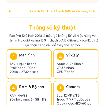
So sánh iPad Pro 12.9 inch 2018 với các dòng khác
Thông số kỹ thuật
iPad Pro 12.9 inch 2018 là một "gã khổng lồ" về hiệu năng với
màn hình Liquid Retina 12.9 inch, chip A12X Bionic, Face ID, và là
lựa chọn hàng đầu để thay thế laptop.
Màn hình
Vi xử lý
12.9" Liquid Retina
Apple A12X Bionic
ProMotion 120Hz
CPU 8 nhân
2048 x 2732 pixels
GPU 7 nhân
RAM & Bộ nhớ
Camera
RAM: 4/6GB
Sau: 12 MP, ƒ/1.8
Bộ nhớ trong: 64GB - 1TB
Trước: 7 MP TrueDepth
Quay video 4K@60fps