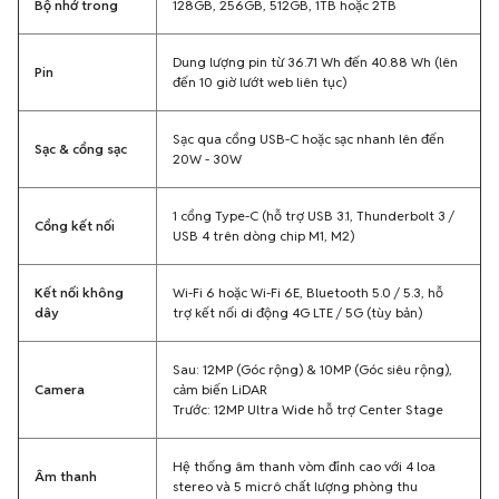
Bộ nhớ trong
128GB, 256GB, 512GB, 1TB hoặc 2TB
Dung lượng pin từ 36.71 Wh đến 40.88 Wh (lên
Pin
đến 10 giờ lướt web liên tục)
Sạc qua cổng USB-C hoặc sạc nhanh lên đến
Sạc & cổng sạc
20W - 30W
1 cổng Type-C (hỗ trợ USB 3.1, Thunderbolt 3 /
Cổng kết nối
USB 4 trên dòng chip M1, M2)
Kết nối không
Wi-Fi 6 hoặc Wi-Fi 6E, Bluetooth 5.0 / 5.3, hỗ
dây
trợ kết nối di động 4G LTE / 5G (tùy bản)
Sau: 12MP (Góc rộng) & 10MP (Góc siêu rộng),
Camera
cảm biến LiDAR
Trước: 12MP Ultra Wide hỗ trợ Center Stage
Hệ thống âm thanh vòm đỉnh cao với 4 loa
Âm thanh
stereo và 5 micrô chất lượng phòng thu