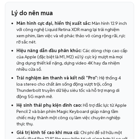
Lý do nên mua
Màn hình cực đại, hiển thị xuất sắc:
Màn hình 12.9 inch
với công nghệ Liquid Retina XDR mang lại trải nghiệm
xem phim, làm việc và vẽ phác thảo vô cùng rộng rãi, rực
rỡ sắc nét.
Hiệu năng dẫn đầu phân khúc:
Các dòng chip cao cấp
của Apple (đặc biệt là M1, M2) xử lý cực kỳ mượt mà mọi
ứng dụng thiết kế nặng, dựng video 4K hay đa nhiệm
nhiều cửa sổ.
Trải nghiệm âm thanh và kết nối "Pro":
Hệ thống 4
loa stereo cho chất âm sống động vượt trội, cổng
Thunderbolt truyền dữ liệu siêu tốc và hỗ trợ mạng di
động 5G mạnh mẽ.
Hệ sinh thái phụ kiện đỉnh cao:
Hỗ trợ đắc lực từ Apple
Pencil 2 và bàn phím Magic Keyboard giúp nâng tầm
chiếc máy thành một công cụ làm việc chuyên nghiệp
thực thụ.
Giá trị kinh tế cao khi mua cũ:
Chi phí để sở hữu một
chiếc iPad Pro 12.9" like new hiện tại vô cùng hợp lý so với