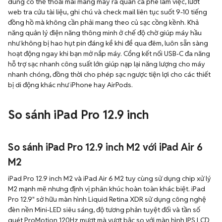
dùng có thể thoải mái mang máy ra quán cà phê làm việc, lướt
web tra cứu tài liệu, ghi chú và check mail liên tục suốt 9-10 tiếng
đồng hồ mà không cần phải mang theo củ sạc cồng kềnh. Khả
năng quản lý điện năng thông minh ở chế độ chờ giúp máy hầu
như không bị hao hụt pin đáng kể khi để qua đêm, luôn sẵn sàng
hoạt động ngay khi bạn mở nắp máy. Cổng kết nối USB-C đa năng
hỗ trợ sạc nhanh công suất lớn giúp nạp lại năng lượng cho máy
nhanh chóng, đồng thời cho phép sạc ngược tiện lợi cho các thiết
bị di động khác như iPhone hay AirPods.
So sánh iPad Pro 12.9 inch
So sánh iPad Pro 12.9 inch M2 với iPad Air 6
M2
iPad Pro 12.9 inch M2 và iPad Air 6 M2 tuy cùng sử dụng chip xử lý
M2 mạnh mẽ nhưng định vị phân khúc hoàn toàn khác biệt. iPad
Pro 12.9" sở hữu màn hình Liquid Retina XDR sử dụng công nghệ
đèn nền Mini-LED siêu sáng, độ tương phản tuyệt đối và tần số
quét ProMotion 120Hz mượt mà vượt bậc so với màn hình IPS LCD