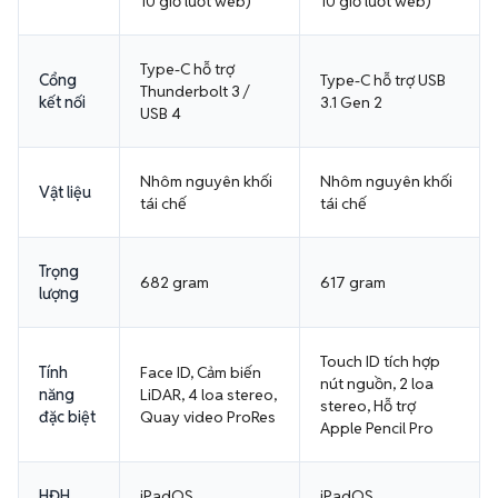
10 giờ lướt web)
10 giờ lướt web)
Type-C hỗ trợ
Cổng
Type-C hỗ trợ USB
Thunderbolt 3 /
kết nối
3.1 Gen 2
USB 4
Nhôm nguyên khối
Nhôm nguyên khối
Vật liệu
tái chế
tái chế
Trọng
682 gram
617 gram
lượng
Touch ID tích hợp
Tính
Face ID, Cảm biến
nút nguồn, 2 loa
năng
LiDAR, 4 loa stereo,
stereo, Hỗ trợ
đặc biệt
Quay video ProRes
Apple Pencil Pro
HĐH
iPadOS
iPadOS