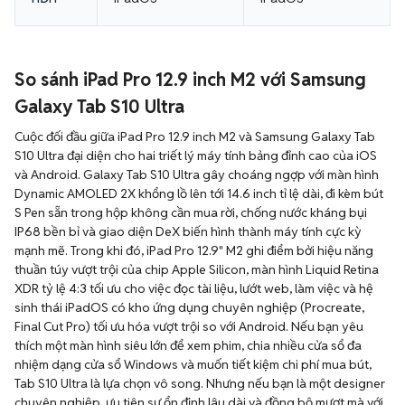
So sánh iPad Pro 12.9 inch M2 với Samsung
Galaxy Tab S10 Ultra
Cuộc đối đầu giữa iPad Pro 12.9 inch M2 và Samsung Galaxy Tab
S10 Ultra đại diện cho hai triết lý máy tính bảng đỉnh cao của iOS
và Android. Galaxy Tab S10 Ultra gây choáng ngợp với màn hình
Dynamic AMOLED 2X khổng lồ lên tới 14.6 inch tỉ lệ dài, đi kèm bút
S Pen sẵn trong hộp không cần mua rời, chống nước kháng bụi
IP68 bền bỉ và giao diện DeX biến hình thành máy tính cực kỳ
mạnh mẽ. Trong khi đó, iPad Pro 12.9" M2 ghi điểm bởi hiệu năng
thuần túy vượt trội của chip Apple Silicon, màn hình Liquid Retina
XDR tỷ lệ 4:3 tối ưu cho việc đọc tài liệu, lướt web, làm việc và hệ
sinh thái iPadOS có kho ứng dụng chuyên nghiệp (Procreate,
Final Cut Pro) tối ưu hóa vượt trội so với Android. Nếu bạn yêu
thích một màn hình siêu lớn để xem phim, chia nhiều cửa sổ đa
nhiệm dạng cửa sổ Windows và muốn tiết kiệm chi phí mua bút,
Tab S10 Ultra là lựa chọn vô song. Nhưng nếu bạn là một designer
chuyên nghiệp, ưu tiên sự ổn định lâu dài và đồng bộ mượt mà với