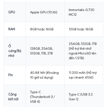
Immortalis-G720
GPU
Apple GPU (10 lõi)
MC12
RAM
8GB hoặc 16GB
12GB hoặc 16GB
256GB, 512GB, 1TB
Ổ
128GB, 256GB,
(Hỗ trợ thẻ nhớ
cứng/Bộ
512GB, 1TB, 2TB
ngoài MicroSD lên
nhớ
đến 1.5TB)
40.88 Wh (Khoảng
11.200 mAh (Hỗ trợ
Pin
10 giờ sử dụng)
sạc nhanh 45W)
Type-C
Cổng
Type-C (USB 3.2
(Thunderbolt 3 /
kết nối
Gen 1)
USB 4)