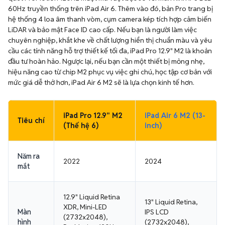
60Hz truyền thống trên iPad Air 6. Thêm vào đó, bản Pro trang bị
hệ thống 4 loa âm thanh vòm, cụm camera kép tích hợp cảm biến
LiDAR và bảo mật Face ID cao cấp. Nếu bạn là người làm việc
chuyên nghiệp, khắt khe về chất lượng hiển thị chuẩn màu và yêu
cầu các tính năng hỗ trợ thiết kế tối đa, iPad Pro 12.9" M2 là khoản
đầu tư hoàn hảo. Ngược lại, nếu bạn cần một thiết bị mỏng nhẹ,
hiệu năng cao từ chip M2 phục vụ việc ghi chú, học tập cơ bản với
mức giá dễ thở hơn, iPad Air 6 M2 sẽ là lựa chọn kinh tế hơn.
iPad Pro 12.9" M2
iPad Air 6 M2 (13-
Tiêu chí
(Thế hệ 6)
inch)
Năm ra
2022
2024
mắt
12.9" Liquid Retina
13" Liquid Retina,
XDR, Mini-LED
Màn
IPS LCD
(2732x2048),
hình
(2732x2048),