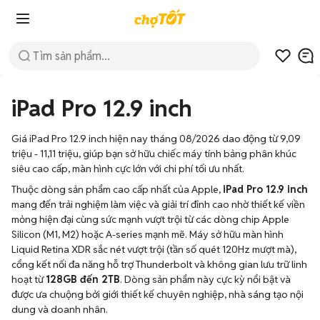
iPad Pro 12.9 inch
Giá iPad Pro 12.9 inch hiện nay tháng 08/2026 dao động từ 9,09
triệu - 11,11 triệu, giúp bạn sở hữu chiếc máy tính bảng phân khúc
siêu cao cấp, màn hình cực lớn với chi phí tối ưu nhất.
Thuộc dòng sản phẩm cao cấp nhất của Apple,
iPad Pro 12.9 inch
mang đến trải nghiệm làm việc và giải trí đỉnh cao nhờ thiết kế viền
mỏng hiện đại cùng sức mạnh vượt trội từ các dòng chip Apple
Silicon (M1, M2) hoặc A-series mạnh mẽ. Máy sở hữu màn hình
Liquid Retina XDR sắc nét vượt trội (tần số quét 120Hz mượt mà),
cổng kết nối đa năng hỗ trợ Thunderbolt và không gian lưu trữ linh
hoạt từ
128GB đến 2TB
. Dòng sản phẩm này cực kỳ nổi bật và
được ưa chuộng bởi giới thiết kế chuyên nghiệp, nhà sáng tạo nội
dung và doanh nhân.