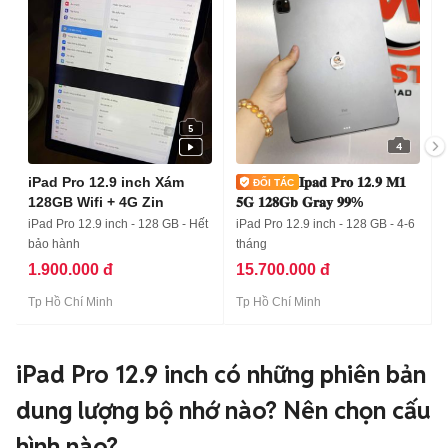
5
4
iPad Pro 12.9 inch Xám
𝐈𝐩𝐚𝐝 𝐏𝐫𝐨 𝟏𝟐.𝟗 𝐌𝟏
128GB Wifi + 4G Zin
𝟓𝐆 𝟏𝟐𝟖𝐆𝐛 𝐆𝐫𝐚𝐲 𝟗𝟗%
iPad Pro 12.9 inch - 128 GB - Hết
iPad Pro 12.9 inch - 128 GB - 4-6
bảo hành
tháng
1.900.000 đ
15.700.000 đ
Tp Hồ Chí Minh
Tp Hồ Chí Minh
iPad Pro 12.9 inch có những phiên bản
dung lượng bộ nhớ nào? Nên chọn cấu
hình nào?