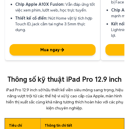
bị Face ID
Chip Apple A10X Fusion:
Vẫn đáp ứng tốt
việc xem phim, lướt web, học trực tuyến.
Chip App
mạnh mẽ, 
Thiết kế cổ điển:
Nút Home vật lý tích hợp
Touch ID, jack cắm tai nghe 3.5mm thực
Kết nối U
dụng.
Lightning
lợi.
Mua ngay
Thông số kỹ thuật iPad Pro 12.9 inch
iPad Pro 12.9 inch sở hữu thiết kế viền siêu mỏng sang trọng, hiệu
năng vượt trội từ các thế hệ vi xử lý cao cấp của Apple, màn hình
hiển thị xuất sắc cùng khả năng tương thích hoàn hảo với các phụ
kiện chuyên nghiệp.
Tiêu chí
Thông tin chi tiết