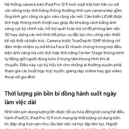
Hệ thống camera trên iPad Pro 12.9 inch vượt trội hơn hẳn so với
các dòng máy tính bảng thông thường nhờ cụm camera kép gồm
ống kính góc rộng và góc siêu rộng sắc nét. Cảm biến LiDAR được
tích hợp thông minh ở mặt sau giúp đo khoảng cách bằng ánh
sáng cực kỳ chính xác, hỗ trợ quét toàn bộ sơ đồ phòng làm việc
3D hay dựng các mô hình AR phục vụ đắc lực cho công việc thiết
kế nội thất và kiến trúc. Camera trước TrueDepth 12MP không chỉ
đảm nhận nhiệm vụ mở khóa Face ID nhanh chóng trong mọi điều
kiện ánh sáng mà còn tích hợp tính năng Center Stage thông minh
tự động giữ người dùng luôn ở trung tâm khung hình khi di
chuyển. Điều này cực kỳ hữu ích cho những ai thường xuyên phải
tham gia các buổi họp trực tuyến, giảng dạy online hay gọi video
thoại với gia đình.
Thời lượng pin bền bỉ đồng hành suốt ngày
làm việc dài
Nhờ viên pin dung lượng lớn được tối ưu hóa đồng bộ cùng hệ điều
hành iPadOS, iPad Pro 12.9 inch mang lại thời lượng sử dụng bền
bỉ, đáp ứng trọn vẹn nhu cầu làm việc và học tập liên tục. Người