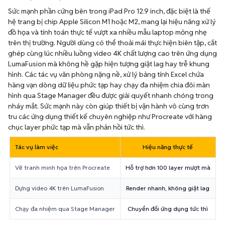
Sức mạnh phần cứng bên trong iPad Pro 12.9 inch, đặc biệt là thế
hệ trang bị chip Apple Silicon M1 hoặc M2, mang lại hiệu năng xử lý
đồ họa và tính toán thực tế vượt xa nhiều mẫu laptop mỏng nhẹ
trên thị trường. Người dùng có thể thoải mái thực hiện biên tập, cắt
ghép cùng lúc nhiều luồng video 4K chất lượng cao trên ứng dụng
LumaFusion mà không hề gặp hiện tượng giật lag hay trễ khung
hình. Các tác vụ văn phòng nặng nề, xử lý bảng tính Excel chứa
hàng vạn dòng dữ liệu phức tạp hay chạy đa nhiệm chia đôi màn
hình qua Stage Manager đều được giải quyết nhanh chóng trong
nháy mắt. Sức mạnh này còn giúp thiết bị vận hành vô cùng trơn
tru các ứng dụng thiết kế chuyên nghiệp như Procreate với hàng
chục layer phức tạp mà vẫn phản hồi tức thì.
Tác vụ làm việc
Hiệu năng thực tế
Vẽ tranh minh họa trên Procreate
Hỗ trợ hơn 100 layer mượt mà
Dựng video 4K trên LumaFusion
Render nhanh, không giật lag
Chạy đa nhiệm qua Stage Manager
Chuyển đổi ứng dụng tức thì