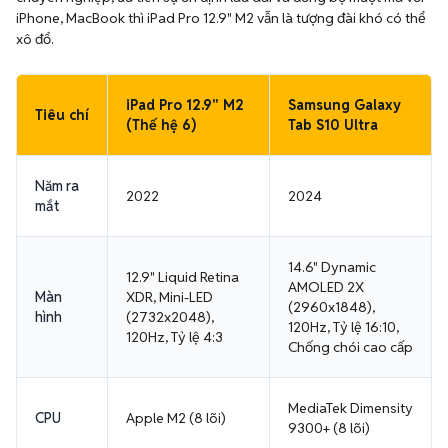
iPhone, MacBook thì iPad Pro 12.9" M2 vẫn là tượng đài khó có thể
xô đổ.
iPad Pro 12.9" M2
Samsung Galaxy
Tiêu chí
(Thế hệ 6)
Tab S10 Ultra
Năm ra
2022
2024
mắt
14.6" Dynamic
12.9" Liquid Retina
AMOLED 2X
Màn
XDR, Mini-LED
(2960x1848),
hình
(2732x2048),
120Hz, Tỷ lệ 16:10,
120Hz, Tỷ lệ 4:3
Chống chói cao cấp
MediaTek Dimensity
CPU
Apple M2 (8 lõi)
9300+ (8 lõi)