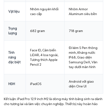
Nhôm nguyên khối
Nhôm Armor
Vật liệu
cao cấp
Aluminum siêu bền
Trọng
682 gram
718 gram
lượng
Đi kèm S Pen thông
Face ID, Cảm biến
Tính
minh, Kháng nước
LiDAR, 4 loa ngoài,
năng
IP68, Giao diện
Tương thích Apple
đặc biệt
Samsung DeX, Vân
Pencil 2
tay dưới màn hình
Android với giao
HĐH
iPadOS
diện One UI
Kết luận: iPad Pro 12.9 inch M2 là dòng máy tính bảng sinh ra dành
cho tương lai và làm việc chuyên nghiệp. Thiết bị này hoàn hảo