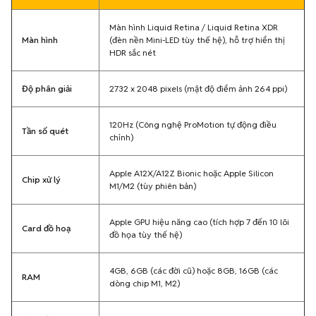
Màn hình Liquid Retina / Liquid Retina XDR
Màn hình
(đèn nền Mini-LED tùy thế hệ), hỗ trợ hiển thị
HDR sắc nét
Độ phân giải
2732 x 2048 pixels (mật độ điểm ảnh 264 ppi)
120Hz (Công nghệ ProMotion tự động điều
Tần số quét
chỉnh)
Apple A12X/A12Z Bionic hoặc Apple Silicon
Chip xử lý
M1/M2 (tùy phiên bản)
Apple GPU hiệu năng cao (tích hợp 7 đến 10 lõi
Card đồ hoạ
đồ họa tùy thế hệ)
4GB, 6GB (các đời cũ) hoặc 8GB, 16GB (các
RAM
dòng chip M1, M2)