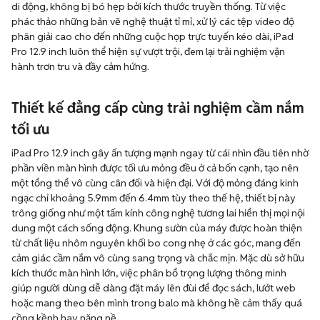
di động, không bị bó hẹp bởi kích thước truyền thống. Từ việc
phác thảo những bản vẽ nghệ thuật tỉ mỉ, xử lý các tệp video độ
phân giải cao cho đến những cuộc họp trực tuyến kéo dài, iPad
Pro 12.9 inch luôn thể hiện sự vượt trội, đem lại trải nghiệm vận
hành trơn tru và đầy cảm hứng.
Thiết kế đẳng cấp cùng trải nghiệm cầm nắm
tối ưu
iPad Pro 12.9 inch gây ấn tượng mạnh ngay từ cái nhìn đầu tiên nhờ
phần viền màn hình được tối ưu mỏng đều ở cả bốn cạnh, tạo nên
một tổng thể vô cùng cân đối và hiện đại. Với độ mỏng đáng kinh
ngạc chỉ khoảng 5.9mm đến 6.4mm tùy theo thế hệ, thiết bị này
trông giống như một tấm kính công nghệ tương lai hiển thị mọi nội
dung một cách sống động. Khung sườn của máy được hoàn thiện
từ chất liệu nhôm nguyên khối bo cong nhẹ ở các góc, mang đến
cảm giác cầm nắm vô cùng sang trọng và chắc mịn. Mặc dù sở hữu
kích thước màn hình lớn, việc phân bổ trọng lượng thông minh
giúp người dùng dễ dàng đặt máy lên đùi để đọc sách, lướt web
hoặc mang theo bên mình trong balo mà không hề cảm thấy quá
cồng kềnh hay nặng nề.