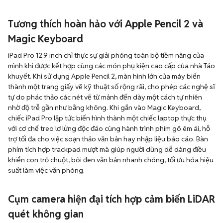
Tương thích hoàn hảo với Apple Pencil 2 và
Magic Keyboard
iPad Pro 12.9 inch chỉ thực sự giải phóng toàn bộ tiềm năng của
mình khi được kết hợp cùng các món phụ kiện cao cấp của nhà Táo
khuyết. Khi sử dụng Apple Pencil 2, màn hình lớn của máy biến
thành một trang giấy vẽ kỹ thuật số rộng rãi, cho phép các nghệ sĩ
tự do phác thảo các nét vẽ từ mảnh đến dày một cách tự nhiên
nhờ độ trễ gần như bằng không. Khi gắn vào Magic Keyboard,
chiếc iPad Pro lập tức biến hình thành một chiếc laptop thực thụ
với cơ chế treo lơ lửng độc đáo cùng hành trình phím gõ êm ái, hỗ
trợ tối đa cho việc soạn thảo văn bản hay nhập liệu báo cáo. Bàn
phím tích hợp trackpad mượt mà giúp người dùng dễ dàng điều
khiển con trỏ chuột, bôi đen văn bản nhanh chóng, tối ưu hóa hiệu
suất làm việc văn phòng.
Cụm camera hiện đại tích hợp cảm biến LiDAR
quét không gian