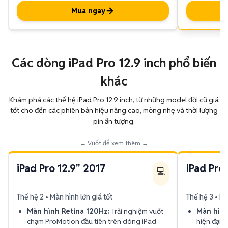
Mua ngay
Các dòng iPad Pro 12.9 inch phổ biến
khác
Khám phá các thế hệ iPad Pro 12.9 inch, từ những model đời cũ giá
tốt cho đến các phiên bản hiệu năng cao, mỏng nhẹ và thời lượng
pin ấn tượng.
← Vuốt để xem thêm →
iPad Pro 12.9" 2017
iPad Pro
💻
Thế hệ 2 • Màn hình lớn giá tốt
Thế hệ 3 • Lộ
Màn hình Retina 120Hz:
Trải nghiệm vuốt
Màn hình
chạm ProMotion đầu tiên trên dòng iPad.
hiện đại 