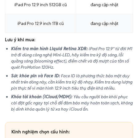
iPad Pro 12.9 inch 512GB cũ
đang cập nhật
iPad Pro 12.9 inch 1TB cũ
đang cập nhật
Lưu ý khi mua:
Kiểm tra màn hình Liquid Retina XDR:
iPad Pro 12.9" từ đời M1
trở đi dùng công nghệ Mini-LED, hãy kiểm tra kỹ độ sáng, lỗi
quầng sáng (blooming effect), điểm chết và độ mượt của tần số
quét ProMotion 120Hz.
Sức khỏe pin và Face ID:
Face ID là phương thức bảo mật duy
nhất trên dòng này, cần kiểm tra kỹ độ nhạy. Kiểm tra dung lượng
pin thực tế vì màn hình 12.9 inch tiêu thụ điện khá nhiều.
Khóa tài khoản (iCloud/MDM):
Yêu cầu người bán khôi phục
cài đặt gốc ngay tại chỗ để đảm bảo máy hoàn toàn sạch, không
bị dính khóa quản lý từ xa hay iCloud ẩn.
Kinh nghiệm chọn cấu hình: