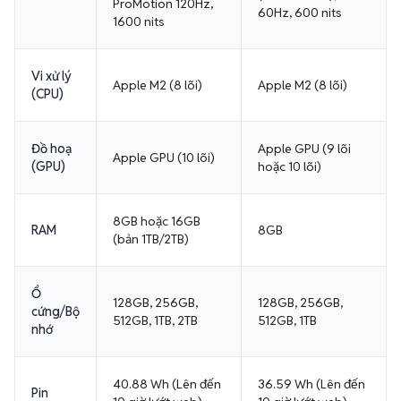
ProMotion 120Hz,
60Hz, 600 nits
1600 nits
Vi xử lý
Apple M2 (8 lõi)
Apple M2 (8 lõi)
(CPU)
Đồ hoạ
Apple GPU (9 lõi
Apple GPU (10 lõi)
(GPU)
hoặc 10 lõi)
8GB hoặc 16GB
RAM
8GB
(bản 1TB/2TB)
Ổ
128GB, 256GB,
128GB, 256GB,
cứng/Bộ
512GB, 1TB, 2TB
512GB, 1TB
nhớ
40.88 Wh (Lên đến
36.59 Wh (Lên đến
Pin