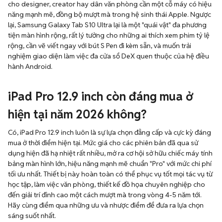
cho designer, creator hay dân văn phòng cần một cỗ máy có hiệu
năng mạnh mẽ, đồng bộ mượt mà trong hệ sinh thái Apple. Ngược
lại, Samsung Galaxy Tab S10 Ultra lại là một "quái vật" đa phương
tiện màn hình rộng, rất lý tưởng cho những ai thích xem phim tỷ lệ
rộng, cần vẽ viết ngay với bút S Pen đi kèm sẵn, và muốn trải
nghiệm giao diện làm việc đa cửa sổ DeX quen thuộc của hệ điều
hành Android.
iPad Pro 12.9 inch còn đáng mua ở
hiện tại năm 2026 không?
Có, iPad Pro 12.9 inch luôn là sự lựa chọn đẳng cấp và cực kỳ đáng
mua ở thời điểm hiện tại. Mức giá cho các phiên bản đã qua sử
dụng hiện đã hạ nhiệt rất nhiều, mở ra cơ hội sở hữu chiếc máy tính
bảng màn hình lớn, hiệu năng mạnh mẽ chuẩn "Pro" với mức chi phí
tối ưu nhất. Thiết bị này hoàn toàn có thể phục vụ tốt mọi tác vụ từ
học tập, làm việc văn phòng, thiết kế đồ họa chuyên nghiệp cho
đến giải trí đỉnh cao một cách mượt mà trong vòng 4-5 năm tới.
Hãy cùng điểm qua những ưu và nhược điểm để đưa ra lựa chọn
sáng suốt nhất.