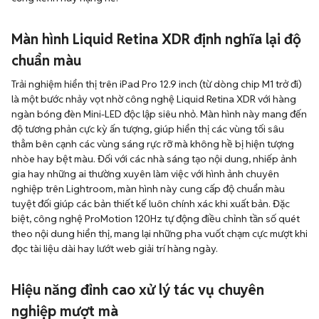
Màn hình Liquid Retina XDR định nghĩa lại độ
chuẩn màu
Trải nghiệm hiển thị trên iPad Pro 12.9 inch (từ dòng chip M1 trở đi)
là một bước nhảy vọt nhờ công nghệ Liquid Retina XDR với hàng
ngàn bóng đèn Mini-LED độc lập siêu nhỏ. Màn hình này mang đến
độ tương phản cực kỳ ấn tượng, giúp hiển thị các vùng tối sâu
thẳm bên cạnh các vùng sáng rực rỡ mà không hề bị hiện tượng
nhòe hay bệt màu. Đối với các nhà sáng tạo nội dung, nhiếp ảnh
gia hay những ai thường xuyên làm việc với hình ảnh chuyên
nghiệp trên Lightroom, màn hình này cung cấp độ chuẩn màu
tuyệt đối giúp các bản thiết kế luôn chính xác khi xuất bản. Đặc
biệt, công nghệ ProMotion 120Hz tự động điều chỉnh tần số quét
theo nội dung hiển thị, mang lại những pha vuốt chạm cực mượt khi
đọc tài liệu dài hay lướt web giải trí hàng ngày.
Hiệu năng đỉnh cao xử lý tác vụ chuyên
nghiệp mượt mà