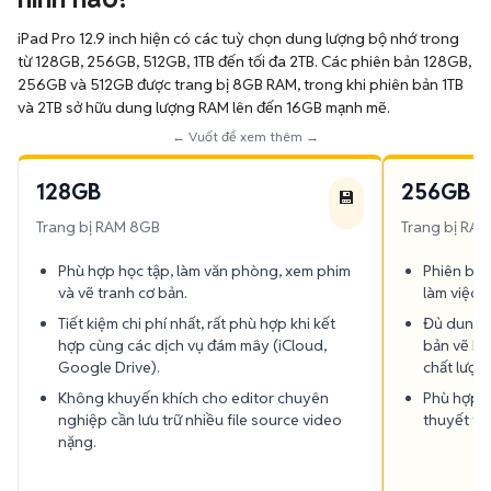
iPad Pro 12.9 inch hiện có các tuỳ chọn dung lượng bộ nhớ trong
từ 128GB, 256GB, 512GB, 1TB đến tối đa 2TB. Các phiên bản 128GB,
256GB và 512GB được trang bị 8GB RAM, trong khi phiên bản 1TB
và 2TB sở hữu dung lượng RAM lên đến 16GB mạnh mẽ.
← Vuốt để xem thêm →
128GB
256GB
💾
Trang bị RAM 8GB
Trang bị RA
Phù hợp học tập, làm văn phòng, xem phim
Phiên bản 
và vẽ tranh cơ bản.
làm việc.
Tiết kiệm chi phí nhất, rất phù hợp khi kết
Đủ dung l
hợp cùng các dịch vụ đám mây (iCloud,
bản vẽ Pr
Google Drive).
chất lượn
Không khuyến khích cho editor chuyên
Phù hợp c
nghiệp cần lưu trữ nhiều file source video
thuyết trì
nặng.