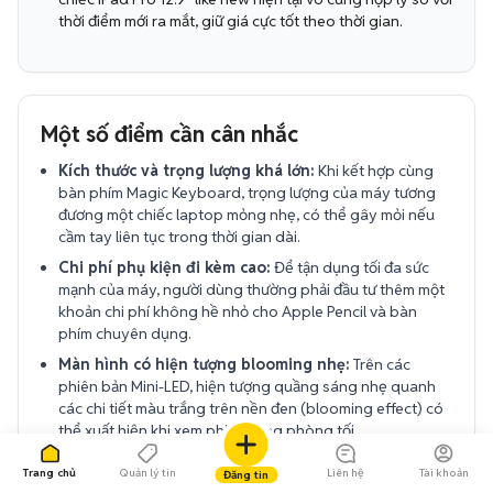
thời điểm mới ra mắt, giữ giá cực tốt theo thời gian.
Một số điểm cần cân nhắc
Kích thước và trọng lượng khá lớn:
Khi kết hợp cùng
bàn phím Magic Keyboard, trọng lượng của máy tương
đương một chiếc laptop mỏng nhẹ, có thể gây mỏi nếu
cầm tay liên tục trong thời gian dài.
Chi phí phụ kiện đi kèm cao:
Để tận dụng tối đa sức
mạnh của máy, người dùng thường phải đầu tư thêm một
khoản chi phí không hề nhỏ cho Apple Pencil và bàn
phím chuyên dụng.
Màn hình có hiện tượng blooming nhẹ:
Trên các
phiên bản Mini-LED, hiện tượng quầng sáng nhẹ quanh
các chi tiết màu trắng trên nền đen (blooming effect) có
thể xuất hiện khi xem phim trong phòng tối.
Hệ điều hành iPadOS vẫn còn hạn chế:
Dù hiệu năng
Trang chủ
Quản lý tin
Liên hệ
Tài khoản
Đăng tin
phần cứng ngang ngửa MacBook nhưng iPadOS vẫn