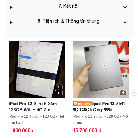
7. Kết nối
8. Tiện ích & Thông tin chung
5
4
iPad Pro 12.9 inch Xám
𝐈𝐩𝐚𝐝 𝐏𝐫𝐨 𝟏𝟐.𝟗 𝐌𝟏
128GB Wifi + 4G Zin
𝟓𝐆 𝟏𝟐𝟖𝐆𝐛 𝐆𝐫𝐚𝐲 𝟗𝟗%
iPad Pro 12.9 inch - 128 GB - Hết
iPad Pro 12.9 inch - 128 GB - 4-6
bảo hành
tháng
1.900.000 đ
15.700.000 đ