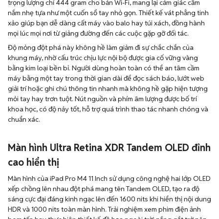
trọng lượng chỉ 444 gram cho bản Wi-Fi, mang lại cảm giác cầm
nắm nhẹ tựa như một cuốn sổ tay nhỏ gọn. Thiết kế vát phẳng tinh
xảo giúp bạn dễ dàng cất máy vào balo hay túi xách, đồng hành
mọi lúc mọi nơi từ giảng đường đến các cuộc gặp gỡ đối tác.
Độ mỏng đột phá này không hề làm giảm đi sự chắc chắn của
khung máy, nhờ cấu trúc chịu lực nội bộ được gia cố vững vàng
bằng kim loại bền bỉ. Người dùng hoàn toàn có thể an tâm cầm
máy bằng một tay trong thời gian dài để đọc sách báo, lướt web
giải trí hoặc ghi chú thông tin nhanh mà không hề gặp hiện tượng
mỏi tay hay trơn tuột. Nút nguồn và phím âm lượng được bố trí
khoa học, có độ nảy tốt, hỗ trợ quá trình thao tác nhanh chóng và
chuẩn xác.
Màn hình Ultra Retina XDR Tandem OLED đỉnh
cao hiển thị
Màn hình của iPad Pro M4 11 Inch sử dụng công nghệ hai lớp OLED
xếp chồng lên nhau đột phá mang tên Tandem OLED, tạo ra độ
sáng cực đại đáng kinh ngạc lên đến 1600 nits khi hiển thị nội dung
HDR và 1000 nits toàn màn hình. Trải nghiệm xem phim điện ảnh