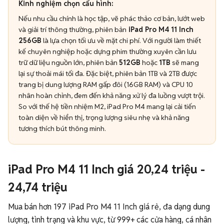
Kinh nghiệm chọn cấu hình:
Nếu nhu cầu chính là học tập, vẽ phác thảo cơ bản, lướt web
và giải trí thông thường, phiên bản
iPad Pro M4 11 Inch
256GB
là lựa chọn tối ưu về mặt chi phí. Với người làm thiết
kế chuyên nghiệp hoặc dựng phim thường xuyên cần lưu
trữ dữ liệu nguồn lớn, phiên bản
512GB
hoặc
1TB
sẽ mang
lại sự thoải mái tối đa. Đặc biệt, phiên bản 1TB và 2TB được
trang bị dung lượng RAM gấp đôi (16GB RAM) và CPU 10
nhân hoàn chỉnh, đem đến khả năng xử lý đa luồng vượt trội.
So với thế hệ tiền nhiệm M2, iPad Pro M4 mang lại cải tiến
toàn diện về hiển thị, trọng lượng siêu nhẹ và khả năng
tương thích bút thông minh.
iPad Pro M4 11 Inch giá 20,24 triệu -
24,74 triệu
Mua bán hơn 197 iPad Pro M4 11 Inch giá rẻ, đa dạng dung
lượng, tình trạng và khu vực, từ 999+ các cửa hàng, cá nhân