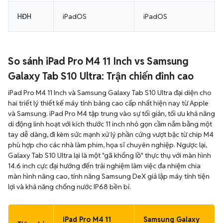
HĐH
iPadOS
iPadOS
So sánh iPad Pro M4 11 Inch vs Samsung
Galaxy Tab S10 Ultra: Trận chiến đỉnh cao
iPad Pro M4 11 Inch và Samsung Galaxy Tab S10 Ultra đại diện cho
hai triết lý thiết kế máy tính bảng cao cấp nhất hiện nay từ Apple
và Samsung. iPad Pro M4 tập trung vào sự tối giản, tối ưu khả năng
di động linh hoạt với kích thước 11 inch nhỏ gọn cầm nắm bằng một
tay dễ dàng, đi kèm sức mạnh xử lý phần cứng vượt bậc từ chip M4
phù hợp cho các nhà làm phim, họa sĩ chuyên nghiệp. Ngược lại,
Galaxy Tab S10 Ultra lại là một "gã khổng lồ" thực thụ với màn hình
14.6 inch cực đại hướng đến trải nghiệm làm việc đa nhiệm chia
màn hình nâng cao, tính năng Samsung DeX giả lập máy tính tiện
lợi và khả năng chống nước IP68 bền bỉ.
iPad Pro M4 11
Samsung Galaxy