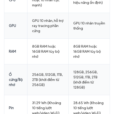
CPU
hoặc 10 nhân cực
hiệu năng ổn định)
mạnh)
GPU 10 nhân, hỗ trợ
GPU 10 nhân truyền
GPU
ray tracing phần
thống
cứng
8GB RAM hoặc
8GB RAM hoặc
RAM
16GB RAM tùy bộ
16GB RAM tùy bộ
nhớ
nhớ
128GB, 256GB,
Ổ
256GB, 512GB, 1TB,
512GB, 1TB, 2TB
cứng/Bộ
2TB (khởi điểm từ
(khởi điểm từ
nhớ
256GB)
128GB)
31.29 Wh (Khoảng
28.65 Wh (Khoảng
Pin
10 tiếng lướt
10 tiếng lướt
web/video Wi-Fi)
web/video Wi-Fi)