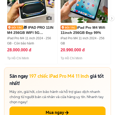
4
6
🎁 IPAD PRO 11IN
iPad Pro M4 Wifi
M4 256GB WIFI 5G
11inch 256GB Đẹp 99%
NEWSEAL MỚI 100%
iPad Pro M4 11 inch 2024 - 256
iPad Pro M4 11 inch 2024 - 256
GB - Còn bảo hành
GB
28.000.000 đ
20.990.000 đ
Tp Hồ Chí Minh
Tp Hồ Chí Minh
Săn ngay
197 chiếc iPad Pro M4 11 Inch
giá tốt
nhất!
Máy zin, giá hời, còn bảo hành và hỗ trợ giao dịch nhanh
chóng từ người bán cá nhân và cửa hàng uy tín. Nhanh tay
chọn ngay!
Mua ngay