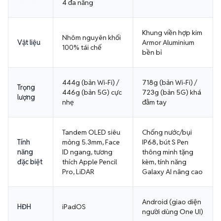
4 đa năng
Khung viền hợp kim
Nhôm nguyên khối
Vật liệu
Armor Aluminium
100% tái chế
bền bỉ
444g (bản Wi-Fi) /
718g (bản Wi-Fi) /
Trọng
446g (bản 5G) cực
723g (bản 5G) khá
lượng
nhẹ
đằm tay
Tandem OLED siêu
Chống nước/bụi
Tính
mỏng 5.3mm, Face
IP68, bút S Pen
năng
ID ngang, tương
thông minh tặng
đặc biệt
thích Apple Pencil
kèm, tính năng
Pro, LiDAR
Galaxy AI nâng cao
Android (giao diện
HĐH
iPadOS
người dùng One UI)