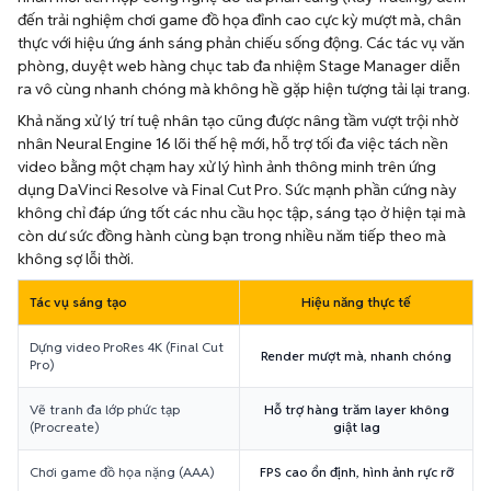
đến trải nghiệm chơi game đồ họa đỉnh cao cực kỳ mượt mà, chân
thực với hiệu ứng ánh sáng phản chiếu sống động. Các tác vụ văn
phòng, duyệt web hàng chục tab đa nhiệm Stage Manager diễn
ra vô cùng nhanh chóng mà không hề gặp hiện tượng tải lại trang.
Khả năng xử lý trí tuệ nhân tạo cũng được nâng tầm vượt trội nhờ
nhân Neural Engine 16 lõi thế hệ mới, hỗ trợ tối đa việc tách nền
video bằng một chạm hay xử lý hình ảnh thông minh trên ứng
dụng DaVinci Resolve và Final Cut Pro. Sức mạnh phần cứng này
không chỉ đáp ứng tốt các nhu cầu học tập, sáng tạo ở hiện tại mà
còn dư sức đồng hành cùng bạn trong nhiều năm tiếp theo mà
không sợ lỗi thời.
Tác vụ sáng tạo
Hiệu năng thực tế
Dựng video ProRes 4K (Final Cut
Render mượt mà, nhanh chóng
Pro)
Vẽ tranh đa lớp phức tạp
Hỗ trợ hàng trăm layer không
(Procreate)
giật lag
Chơi game đồ họa nặng (AAA)
FPS cao ổn định, hình ảnh rực rỡ