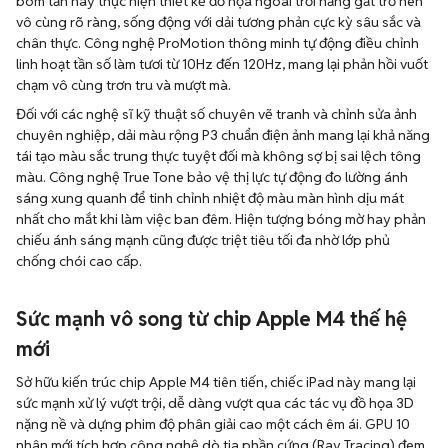
bom tấn hay thực hiện thiết kế đồ họa ngoài trời nắng gắt trở nên
vô cùng rõ ràng, sống động với dải tương phản cực kỳ sâu sắc và
chân thực. Công nghệ ProMotion thông minh tự động điều chỉnh
linh hoạt tần số làm tươi từ 10Hz đến 120Hz, mang lại phản hồi vuốt
chạm vô cùng trơn tru và mượt mà.
Đối với các nghệ sĩ kỹ thuật số chuyên vẽ tranh và chỉnh sửa ảnh
chuyên nghiệp, dải màu rộng P3 chuẩn điện ảnh mang lại khả năng
tái tạo màu sắc trung thực tuyệt đối mà không sợ bị sai lệch tông
màu. Công nghệ True Tone bảo vệ thị lực tự động đo lường ánh
sáng xung quanh để tinh chỉnh nhiệt độ màu màn hình dịu mát
nhất cho mắt khi làm việc ban đêm. Hiện tượng bóng mờ hay phản
chiếu ánh sáng mạnh cũng được triệt tiêu tối đa nhờ lớp phủ
chống chói cao cấp.
Sức mạnh vô song từ chip Apple M4 thế hệ
mới
Sở hữu kiến trúc chip Apple M4 tiên tiến, chiếc iPad này mang lại
sức mạnh xử lý vượt trội, dễ dàng vượt qua các tác vụ đồ họa 3D
nặng nề và dựng phim độ phân giải cao một cách êm ái. GPU 10
nhân mới tích hợp công nghệ dò tia phần cứng (Ray Tracing) đem