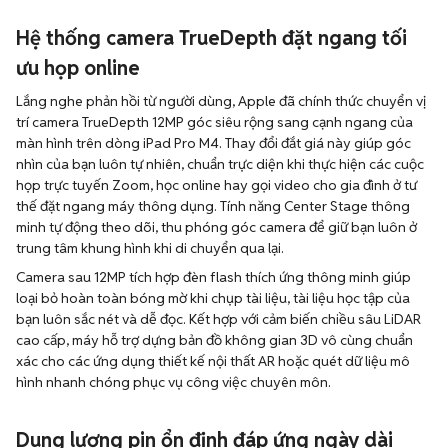
Hệ thống camera TrueDepth đặt ngang tối
ưu họp online
Lắng nghe phản hồi từ người dùng, Apple đã chính thức chuyển vị
trí camera TrueDepth 12MP góc siêu rộng sang cạnh ngang của
màn hình trên dòng iPad Pro M4. Thay đổi đắt giá này giúp góc
nhìn của bạn luôn tự nhiên, chuẩn trực diện khi thực hiện các cuộc
họp trực tuyến Zoom, học online hay gọi video cho gia đình ở tư
thế đặt ngang máy thông dụng. Tính năng Center Stage thông
minh tự động theo dõi, thu phóng góc camera để giữ bạn luôn ở
trung tâm khung hình khi di chuyển qua lại.
Camera sau 12MP tích hợp đèn flash thích ứng thông minh giúp
loại bỏ hoàn toàn bóng mờ khi chụp tài liệu, tài liệu học tập của
bạn luôn sắc nét và dễ đọc. Kết hợp với cảm biến chiều sâu LiDAR
cao cấp, máy hỗ trợ dựng bản đồ không gian 3D vô cùng chuẩn
xác cho các ứng dụng thiết kế nội thất AR hoặc quét dữ liệu mô
hình nhanh chóng phục vụ công việc chuyên môn.
Dung lượng pin ổn định đáp ứng ngày dài