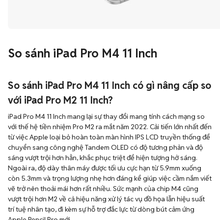
So sánh iPad Pro M4 11 Inch
So sánh iPad Pro M4 11 Inch có gì nâng cấp so
với iPad Pro M2 11 Inch?
iPad Pro M4 11 Inch mang lại sự thay đổi mang tính cách mạng so
với thế hệ tiền nhiệm Pro M2 ra mắt năm 2022. Cải tiến lớn nhất đến
từ việc Apple loại bỏ hoàn toàn màn hình IPS LCD truyền thống để
chuyển sang công nghệ Tandem OLED có độ tương phản và độ
sáng vượt trội hơn hẳn, khắc phục triệt để hiện tượng hở sáng.
Ngoài ra, độ dày thân máy được tối ưu cực hạn từ 5.9mm xuống
còn 5.3mm và trọng lượng nhẹ hơn đáng kể giúp việc cầm nắm viết
vẽ trở nên thoải mái hơn rất nhiều. Sức mạnh của chip M4 cũng
vượt trội hơn M2 về cả hiệu năng xử lý tác vụ đồ họa lẫn hiệu suất
trí tuệ nhân tạo, đi kèm sự hỗ trợ đắc lực từ dòng bút cảm ứng
Apple Pencil Pro mới.