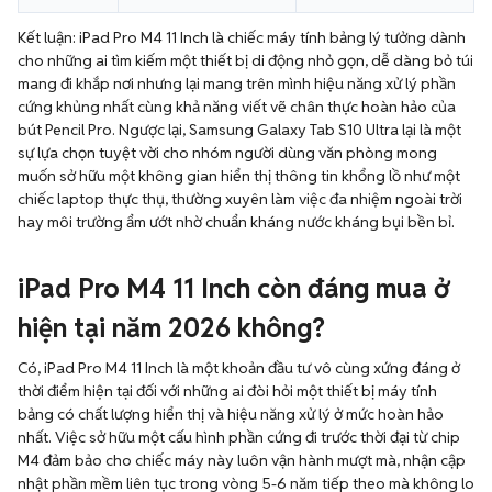
Kết luận: iPad Pro M4 11 Inch là chiếc máy tính bảng lý tưởng dành
cho những ai tìm kiếm một thiết bị di động nhỏ gọn, dễ dàng bỏ túi
mang đi khắp nơi nhưng lại mang trên mình hiệu năng xử lý phần
cứng khủng nhất cùng khả năng viết vẽ chân thực hoàn hảo của
bút Pencil Pro. Ngược lại, Samsung Galaxy Tab S10 Ultra lại là một
sự lựa chọn tuyệt vời cho nhóm người dùng văn phòng mong
muốn sở hữu một không gian hiển thị thông tin khổng lồ như một
chiếc laptop thực thụ, thường xuyên làm việc đa nhiệm ngoài trời
hay môi trường ẩm ướt nhờ chuẩn kháng nước kháng bụi bền bỉ.
iPad Pro M4 11 Inch còn đáng mua ở
hiện tại năm 2026 không?
Có, iPad Pro M4 11 Inch là một khoản đầu tư vô cùng xứng đáng ở
thời điểm hiện tại đối với những ai đòi hỏi một thiết bị máy tính
bảng có chất lượng hiển thị và hiệu năng xử lý ở mức hoàn hảo
nhất. Việc sở hữu một cấu hình phần cứng đi trước thời đại từ chip
M4 đảm bảo cho chiếc máy này luôn vận hành mượt mà, nhận cập
nhật phần mềm liên tục trong vòng 5-6 năm tiếp theo mà không lo