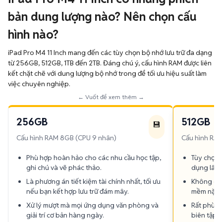
bản dung lượng nào? Nên chọn cấu
hình nào?
iPad Pro M4 11 Inch mang đến các tùy chọn bộ nhớ lưu trữ đa dạng
từ 256GB, 512GB, 1TB đến 2TB. Đáng chú ý, cấu hình RAM được liên
kết chặt chẽ với dung lượng bộ nhớ trong để tối ưu hiệu suất làm
việc chuyên nghiệp.
← Vuốt để xem thêm →
256GB
512GB
💾
Cấu hình RAM 8GB (CPU 9 nhân)
Cấu hình RA
Phù hợp hoàn hảo cho các nhu cầu học tập,
Tùy chọn 
ghi chú và vẽ phác thảo.
dụng lâu 
Là phương án tiết kiệm tài chính nhất, tối ưu
Không gia
nếu bạn kết hợp lưu trữ đám mây.
mềm nặng 
Xử lý mượt mà mọi ứng dụng văn phòng và
Rất phù h
giải trí cơ bản hàng ngày.
biên tập 