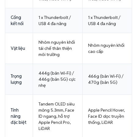
Cổng
1 x Thunderbolt /
1 x Thunderbolt /
kết nối
USB 4 đa năng
USB 4 đa năng
Nhôm nguyên khối
Nhôm nguyên khối
Vật liệu
tái chế thân thiện
cao cấp
môi trường
444g (bản Wi-Fi) /
Trọng
466g (bản Wi-Fi) /
446g (bản 5G) cực
lượng
470g (bản 5G)
nhẹ
Tandem OLED siêu
Tính
mỏng 5.3mm, Face
Apple Pencil Hover,
năng
ID ngang, hỗ trợ
Face ID dọc truyền
đặc biệt
Apple Pencil Pro,
thống, LiDAR
LiDAR