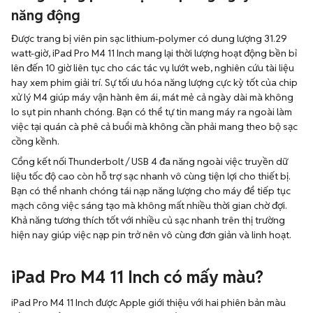
năng động
Được trang bị viên pin sạc lithium-polymer có dung lượng 31.29
watt-giờ, iPad Pro M4 11 Inch mang lại thời lượng hoạt động bền bỉ
lên đến 10 giờ liên tục cho các tác vụ lướt web, nghiên cứu tài liệu
hay xem phim giải trí. Sự tối ưu hóa năng lượng cực kỳ tốt của chip
xử lý M4 giúp máy vận hành êm ái, mát mẻ cả ngày dài mà không
lo sụt pin nhanh chóng. Bạn có thể tự tin mang máy ra ngoài làm
việc tại quán cà phê cả buổi mà không cần phải mang theo bộ sạc
cồng kềnh.
Cổng kết nối Thunderbolt / USB 4 đa năng ngoài việc truyền dữ
liệu tốc độ cao còn hỗ trợ sạc nhanh vô cùng tiện lợi cho thiết bị.
Bạn có thể nhanh chóng tái nạp năng lượng cho máy để tiếp tục
mạch công việc sáng tạo mà không mất nhiều thời gian chờ đợi.
Khả năng tương thích tốt với nhiều củ sạc nhanh trên thị trường
hiện nay giúp việc nạp pin trở nên vô cùng đơn giản và linh hoạt.
iPad Pro M4 11 Inch có mấy màu?
iPad Pro M4 11 Inch được Apple giới thiệu với hai phiên bản màu