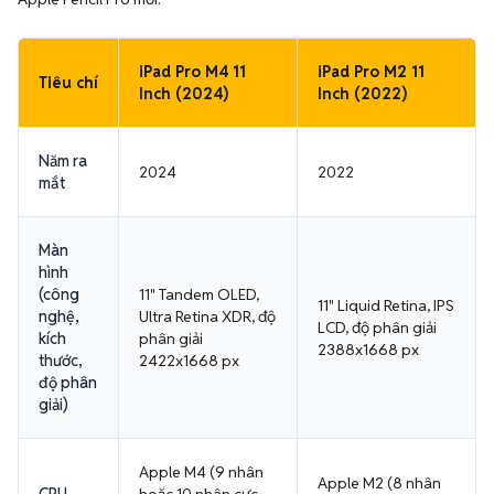
iPad Pro M4 11
iPad Pro M2 11
Tiêu chí
Inch (2024)
Inch (2022)
Năm ra
2024
2022
mắt
Màn
hình
(công
11" Tandem OLED,
11" Liquid Retina, IPS
nghệ,
Ultra Retina XDR, độ
LCD, độ phân giải
kích
phân giải
2388x1668 px
thước,
2422x1668 px
độ phân
giải)
Apple M4 (9 nhân
Apple M2 (8 nhân