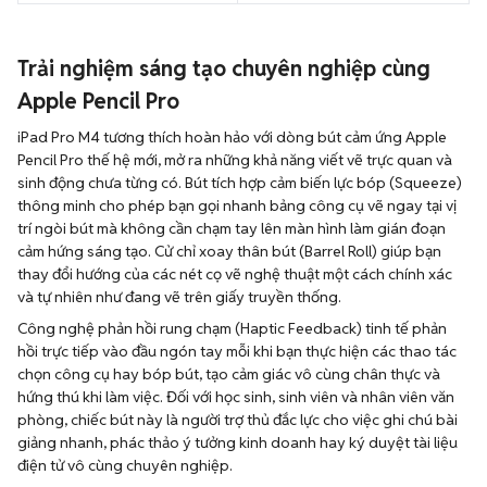
Trải nghiệm sáng tạo chuyên nghiệp cùng
Apple Pencil Pro
iPad Pro M4 tương thích hoàn hảo với dòng bút cảm ứng Apple
Pencil Pro thế hệ mới, mở ra những khả năng viết vẽ trực quan và
sinh động chưa từng có. Bút tích hợp cảm biến lực bóp (Squeeze)
thông minh cho phép bạn gọi nhanh bảng công cụ vẽ ngay tại vị
trí ngòi bút mà không cần chạm tay lên màn hình làm gián đoạn
cảm hứng sáng tạo. Cử chỉ xoay thân bút (Barrel Roll) giúp bạn
thay đổi hướng của các nét cọ vẽ nghệ thuật một cách chính xác
và tự nhiên như đang vẽ trên giấy truyền thống.
Công nghệ phản hồi rung chạm (Haptic Feedback) tinh tế phản
hồi trực tiếp vào đầu ngón tay mỗi khi bạn thực hiện các thao tác
chọn công cụ hay bóp bút, tạo cảm giác vô cùng chân thực và
hứng thú khi làm việc. Đối với học sinh, sinh viên và nhân viên văn
phòng, chiếc bút này là người trợ thủ đắc lực cho việc ghi chú bài
giảng nhanh, phác thảo ý tưởng kinh doanh hay ký duyệt tài liệu
điện tử vô cùng chuyên nghiệp.