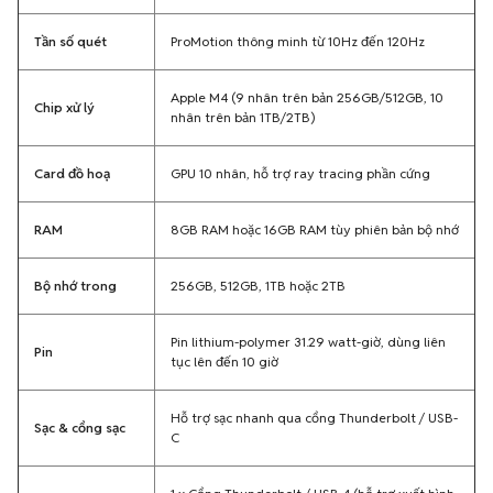
Tần số quét
ProMotion thông minh từ 10Hz đến 120Hz
Apple M4 (9 nhân trên bản 256GB/512GB, 10
Chip xử lý
nhân trên bản 1TB/2TB)
Card đồ hoạ
GPU 10 nhân, hỗ trợ ray tracing phần cứng
RAM
8GB RAM hoặc 16GB RAM tùy phiên bản bộ nhớ
Bộ nhớ trong
256GB, 512GB, 1TB hoặc 2TB
Pin lithium-polymer 31.29 watt-giờ, dùng liên
Pin
tục lên đến 10 giờ
Hỗ trợ sạc nhanh qua cổng Thunderbolt / USB-
Sạc & cổng sạc
C