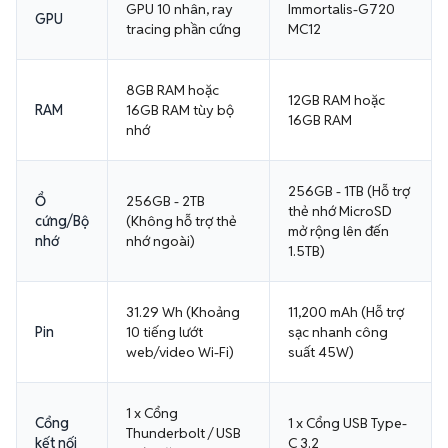
GPU 10 nhân, ray
Immortalis-G720
GPU
tracing phần cứng
MC12
8GB RAM hoặc
12GB RAM hoặc
RAM
16GB RAM tùy bộ
16GB RAM
nhớ
256GB - 1TB (Hỗ trợ
Ổ
256GB - 2TB
thẻ nhớ MicroSD
cứng/Bộ
(Không hỗ trợ thẻ
mở rộng lên đến
nhớ
nhớ ngoài)
1.5TB)
31.29 Wh (Khoảng
11,200 mAh (Hỗ trợ
Pin
10 tiếng lướt
sạc nhanh công
web/video Wi-Fi)
suất 45W)
1 x Cổng
Cổng
1 x Cổng USB Type-
Thunderbolt / USB
kết nối
C 3.2