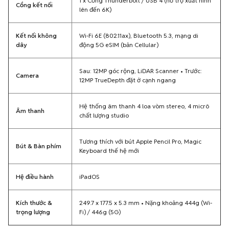
1 x Cổng Thunderbolt / USB 4 (hỗ trợ xuất hình
Cổng kết nối
lên đến 6K)
Kết nối không
Wi-Fi 6E (802.11ax), Bluetooth 5.3, mạng di
dây
động 5G eSIM (bản Cellular)
Sau: 12MP góc rộng, LiDAR Scanner • Trước:
Camera
12MP TrueDepth đặt ở cạnh ngang
Hệ thống âm thanh 4 loa vòm stereo, 4 micrô
Âm thanh
chất lượng studio
Tương thích với bút Apple Pencil Pro, Magic
Bút & Bàn phím
Keyboard thế hệ mới
Hệ điều hành
iPadOS
Kích thước &
249.7 x 177.5 x 5.3 mm • Nặng khoảng 444g (Wi-
trọng lượng
Fi) / 446g (5G)