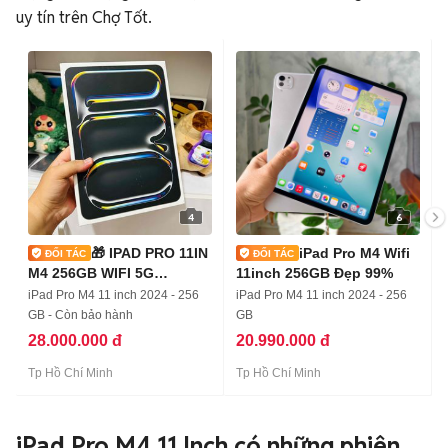
uy tín trên Chợ Tốt.
4
6
🎁 IPAD PRO 11IN
iPad Pro M4 Wifi
M4 256GB WIFI 5G
11inch 256GB Đẹp 99%
NEWSEAL MỚI 100%
iPad Pro M4 11 inch 2024 - 256
iPad Pro M4 11 inch 2024 - 256
GB - Còn bảo hành
GB
28.000.000 đ
20.990.000 đ
Tp Hồ Chí Minh
Tp Hồ Chí Minh
iPad Pro M4 11 Inch có những phiên