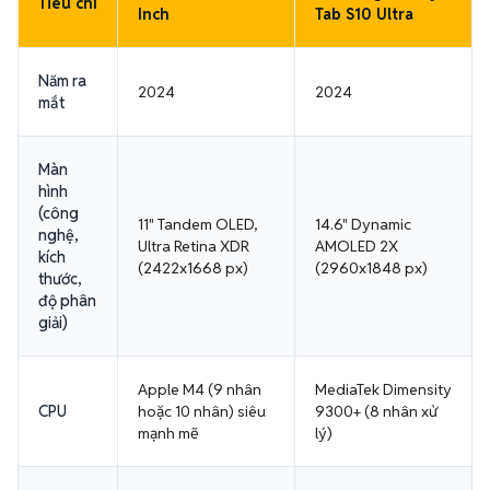
Tiêu chí
Inch
Tab S10 Ultra
Năm ra
2024
2024
mắt
Màn
hình
(công
11" Tandem OLED,
14.6" Dynamic
nghệ,
Ultra Retina XDR
AMOLED 2X
kích
(2422x1668 px)
(2960x1848 px)
thước,
độ phân
giải)
Apple M4 (9 nhân
MediaTek Dimensity
CPU
hoặc 10 nhân) siêu
9300+ (8 nhân xử
mạnh mẽ
lý)