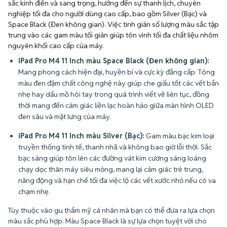
sắc kinh điển và sang trọng, hướng đến sự thanh lịch, chuyên
nghiệp tối đa cho người dùng cao cấp, bao gồm Silver (Bạc) và
Space Black (Đen không gian). Việc tinh giản số lượng màu sắc tập
trung vào các gam màu tối giản giúp tôn vinh tối đa chất liệu nhôm
nguyên khối cao cấp của máy.
iPad Pro M4 11 Inch màu Space Black (Đen không gian):
Mang phong cách hiện đại, huyền bí và cực kỳ đẳng cấp. Tông
màu đen đậm chất công nghệ này giúp che giấu tốt các vết bẩn
nhẹ hay dấu mồ hôi tay trong quá trình viết vẽ liên tục, đồng
thời mang đến cảm giác liền lạc hoàn hảo giữa màn hình OLED
đen sâu và mặt lưng của máy.
iPad Pro M4 11 Inch màu Silver (Bạc):
Gam màu bạc kim loại
truyền thống tinh tế, thanh nhã và không bao giờ lỗi thời. Sắc
bạc sáng giúp tôn lên các đường vát kim cương sáng loáng
chạy dọc thân máy siêu mỏng, mang lại cảm giác trẻ trung,
năng động và hạn chế tối đa việc lộ các vết xước nhỏ nếu có va
chạm nhẹ.
Tùy thuộc vào gu thẩm mỹ cá nhân mà bạn có thể đưa ra lựa chọn
màu sắc phù hợp. Màu Space Black là sự lựa chọn tuyệt vời cho