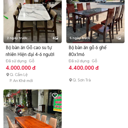
2 ngày trước
6
5 ngày trước
1
Bộ bàn ăn Gỗ cao su tự
Bộ bàn ăn gỗ 6 ghế
nhiên Hiện đại 4-6 người
80x1m6
Đã sử dụng
Gỗ
Đã sử dụng
Gỗ
4.000.000 đ
4.400.000 đ
Q. Cẩm Lệ
Q. Sơn Trà
P. An Khê mới