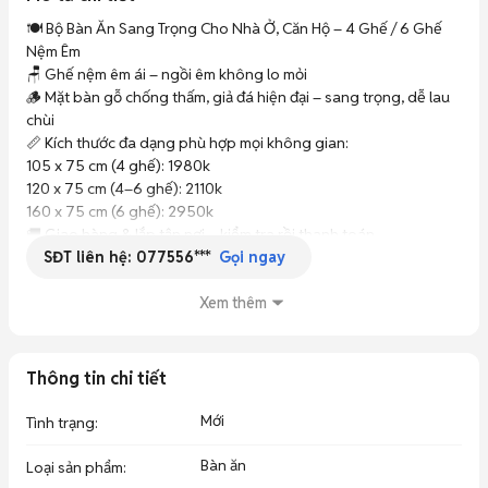
🍽️ Bộ Bàn Ăn Sang Trọng Cho Nhà Ở, Căn Hộ – 4 Ghế / 6 Ghế 
Đổi hàng 1 đổi 1 ngay khi nhận hàng.
Nệm Êm

🪑 Ghế nệm êm ái – ngồi êm không lo mỏi

🪵 Mặt bàn gỗ chống thấm, giả đá hiện đại – sang trọng, dễ lau 
chùi

📏 Kích thước đa dạng phù hợp mọi không gian:

105 x 75 cm (4 ghế): 1980k

120 x 75 cm (4–6 ghế): 2110k

160 x 75 cm (6 ghế): 2950k

🚚 Giao hàng & lắp tận nơi – kiểm tra rồi thanh toán

SĐT liên hệ:
077556***
📩 Inbox để được tư vấn mẫu và xem ảnh thực tế
Gọi ngay
Xem thêm
Thông tin chi tiết
Mới
Tình trạng
:
Bàn ăn
Loại sản phẩm
: