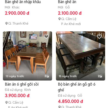
Bàn ghế ăn nhập khẩu
Bàn ghế ăn
Mới
Khác
Mới
Gỗ
2.900.000 đ
2.100.000 đ
Q. Cẩm Lệ
Q. Thanh Khê
P. An Khê mới
13 ngày trước
3
15 ngày trước
2
Bàn ăn 6 ghế gõi sồi
Bộ bàn ghế ăn gỗ gõ 6
Đã sử dụng
Kính
ghế
3.900.000 đ
Đã sử dụng
Gỗ
4.850.000 đ
Q. Cẩm Lệ
Q. Thanh Khê
P. An Khê mới