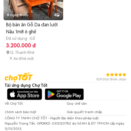
8 ngày trước
4
Bộ bàn ăn Gỗ Da đan lưới
Nâu 1m8 6 ghế
Đã sử dụng
Gỗ
3.200.000 đ
Q. Thanh Khê
P. An Khê mới
109.000 Bình chọn
Tải ứng dụng Chợ Tốt
Về Chợ Tốt
Quy chế sàn
Chính sách bảo mật
Giải quyết tranh chấp
CÔNG TY TNHH CHỢ TỐT - Người đại diện theo pháp luật:
Nguyễn Trọng Tấn; GPDKKD: 0312120782 do Sở KH & ĐT TP.HCM cấp ngày
11/01/2013;