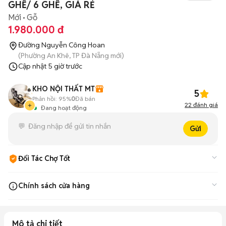
GHẾ/ 6 GHẾ, GIÁ RẺ
Mới
Gỗ
1.980.000 đ
Đường Nguyễn Công Hoan
(Phường An Khê, TP Đà Nẵng mới)
Cập nhật
5 giờ trước
KHO NỘI THẤT MT
5
Phản hồi:
95%
0
Đã bán
22
đánh giá
Đang hoạt động
Gửi
Đối Tác Chợ Tốt
Cam kết hàng đúng mô tả và có địa điểm bán hàng uy tín.
Tìm
Chính sách cửa hàng
hiểu thêm
Miễn phí vận chuyển nội thành 3km
Mô tả chi tiết
Bảo hành 1 tháng nhà sản xuất