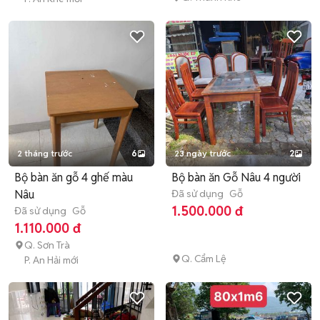
2 tháng trước
6
23 ngày trước
2
Bộ bàn ăn gỗ 4 ghế màu
Bộ bàn ăn Gỗ Nâu 4 người
Nâu
Đã sử dụng
Gỗ
1.500.000 đ
Đã sử dụng
Gỗ
1.110.000 đ
Q. Sơn Trà
Q. Cẩm Lệ
P. An Hải mới