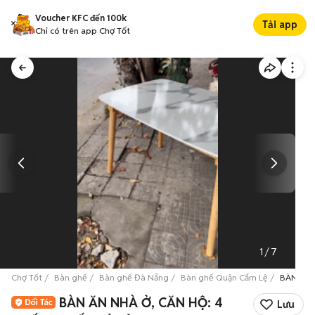
Voucher KFC đến 100k
Tải app
Chỉ có trên app Chợ Tốt
1
/
7
Chợ Tốt
Bàn ghế
Bàn ghế Đà Nẵng
Bàn ghế Quận Cẩm Lệ
BÀN ĂN 
BÀN ĂN NHÀ Ở, CĂN HỘ: 4
Lưu