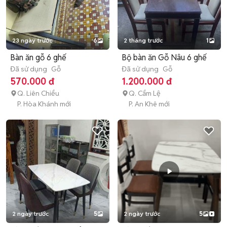
23 ngày trước
6
2 tháng trước
1
Bàn ăn gỗ 6 ghế
Bộ bàn ăn Gỗ Nâu 6 ghế
Đã sử dụng
Gỗ
Đã sử dụng
Gỗ
570.000 đ
1.200.000 đ
Q. Liên Chiểu
Q. Cẩm Lệ
P. Hòa Khánh mới
P. An Khê mới
2 ngày trước
5
2 ngày trước
5