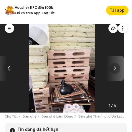
Voucher KFC đến 100k
Tải app
Chỉ có trên app Chợ Tốt
1
/
6
Chợ Tốt
Bàn ghế
Bàn ghế Lâm Đồng
Bàn ghế Thành phố Đà Lạt
Nộ
Tin đăng đã hết hạn