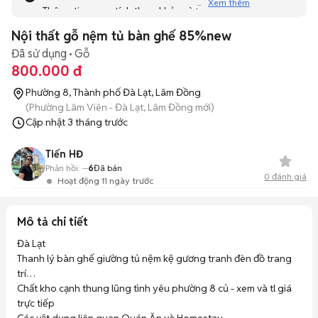
Xem thêm
Thông tin mang tính tham khảo và bạn không thể liên hệ
với người bán. Bạn hãy tham khảo thêm các tin đăng
Nội thất gỗ nệm tủ bàn ghế 85%new
tương tự khác dưới đây nhé!
Đã sử dụng
Gỗ
800.000 đ
Phường 8, Thành phố Đà Lạt, Lâm Đồng
(Phường Lâm Viên - Đà Lạt, Lâm Đồng mới)
Cập nhật
3 tháng trước
Tiến HĐ
Phản hồi:
--
6
Đã bán
0
đánh giá
Hoạt động 11 ngày trước
Mô tả chi tiết
Đà Lạt

Thanh lý bàn ghế giường tủ nệm kệ gương tranh đèn đồ trang 
trí… 

Chất kho cạnh thung lũng tình yêu phường 8 củ - xem và tl giá 
trực tiếp
