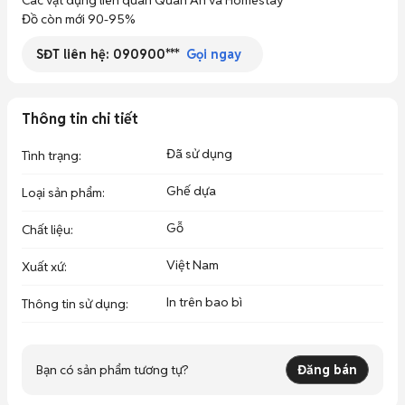
Các vật dụng liên quan Quán Ăn và Homestay

Đồ còn mới 90-95%
SĐT liên hệ:
090900***
Gọi ngay
Thông tin chi tiết
Đã sử dụng
Tình trạng
:
Ghế dựa
Loại sản phẩm
:
Gỗ
Chất liệu
:
Việt Nam
Xuất xứ
:
In trên bao bì
Thông tin sử dụng
:
Bạn có sản phẩm tương tự?
Đăng bán