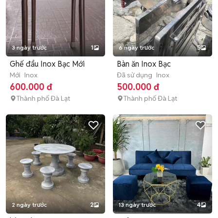
3 ngày trước
1
6 ngày trước
5
Ghế đẩu Inox Bạc Mới
Bàn ăn Inox Bạc
Mới
Inox
Đã sử dụng
Inox
600.000 đ
500.000 đ
Thành phố Đà Lạt
Thành phố Đà Lạt
2 ngày trước
2
13 ngày trước
4