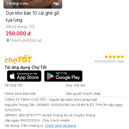
1 tháng trước
5
Dọn kho bán 10 cái ghế gỗ
tựa lưng
Đã sử dụng
Gỗ
250.000 đ
Thành phố Đà Lạt
109.000 Bình chọn
Tải ứng dụng Chợ Tốt
Về Chợ Tốt
Quy chế sàn
Chính sách bảo mật
Giải quyết tranh chấp
CÔNG TY TNHH CHỢ TỐT - Người đại diện theo pháp luật:
Nguyễn Trọng Tấn; GPDKKD: 0312120782 do Sở KH & ĐT TP.HCM cấp ngày
11/01/2013;
GPMXH: 185/GP-BTTTT do Bộ Thông tin và Truyền thông
cấp ngày 09/07/2024 - Chịu trách nhiệm
nội dung: Trần Hoàng Ly.
Chính sách sử dụng