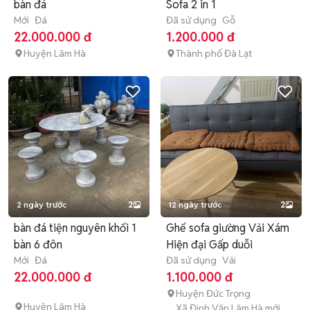
bàn đá
Sofa 2 in 1
Mới
Đá
Đã sử dụng
Gỗ
22.000.000 đ
1.200.000 đ
Huyện Lâm Hà
Thành phố Đà Lạt
2 ngày trước
2
12 ngày trước
2
bàn đá tiện nguyên khối 1
Ghế sofa giường Vải Xám
bàn 6 đôn
Hiện đại Gấp duỗi
Mới
Đá
Đã sử dụng
Vải
22.000.000 đ
1.100.000 đ
Huyện Đức Trọng
Huyện Lâm Hà
Xã Đinh Văn Lâm Hà mới