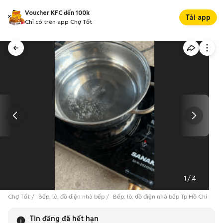
Voucher KFC đến 100k
Tải app
Chỉ có trên app Chợ Tốt
1
/
4
Chợ Tốt
Bếp, lò, đồ điện nhà bếp
Bếp, lò, đồ điện nhà bếp Tp Hồ Chí Minh
Tin đăng đã hết hạn