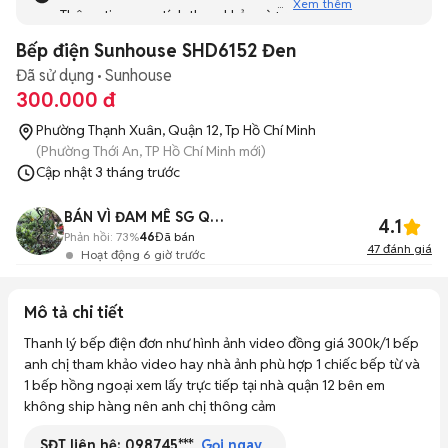
Xem thêm
Thông tin mang tính tham khảo và bạn không thể liên hệ
với người bán. Bạn hãy tham khảo thêm các tin đăng
Bếp điện Sunhouse SHD6152 Đen
tương tự khác dưới đây nhé!
Đã sử dụng
Sunhouse
300.000 đ
Phường Thạnh Xuân, Quận 12, Tp Hồ Chí Minh
(Phường Thới An, TP Hồ Chí Minh mới)
Cập nhật
3 tháng trước
BÁN VÌ ĐAM MÊ SG QUẬN12
4.1
Phản hồi:
73%
46
Đã bán
47
đánh giá
Hoạt động 6 giờ trước
Mô tả chi tiết
Thanh lý bếp điện đơn như hình ảnh video đồng giá 300k/1 bếp 
anh chị tham khảo video hay nhà ảnh phù hợp 1 chiếc bếp từ và 
1 bếp hồng ngoại xem lấy trực tiếp tại nhà quận 12 bên em 
không ship hàng nên anh chị thông cảm
SĐT liên hệ:
098745***
Gọi ngay