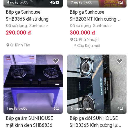
4 ngày trước
4
7 ngày trước
2
Bếp ga Sunhouse
Bếp ga Sunhouse
SHB3365 đã sử dụng
SHB203MT Kính cường
Đã sử dụng
Sunhouse
lực Đen
Đã sử dụng
Sunhouse
290.000 đ
300.000 đ
Q. Phú Nhuận
Q. Bình Tân
P. Cầu Kiệu mới
1 ngày trước
6
3 ngày trước
4
Bếp ga âm SUNHOUSE
Bếp ga đôi SUNHOUSE
mặt kính đen SHB8836
SHB3365 Kính cường lực