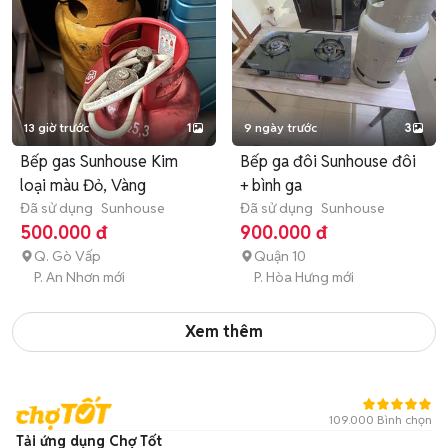
13 giờ trước
1
9 ngày trước
3
Bếp gas Sunhouse Kim
Bếp ga đôi Sunhouse đôi
loại màu Đỏ, Vàng
+ bình ga
Đã sử dụng
Sunhouse
Đã sử dụng
Sunhouse
500.000 đ
900.000 đ
Q. Gò Vấp
Quận 10
P. An Nhơn mới
P. Hòa Hưng mới
Xem thêm
109.000 Bình chọn
Tải ứng dụng Chợ Tốt