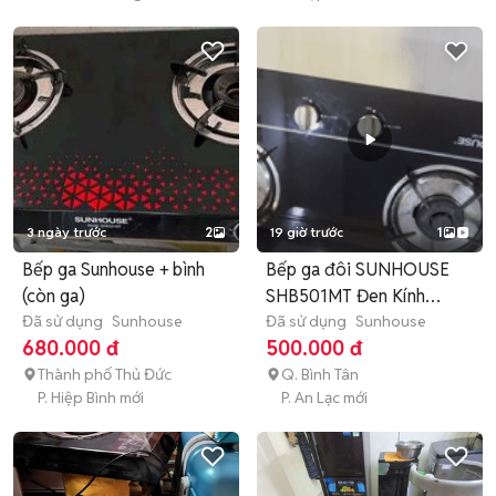
3 ngày trước
2
19 giờ trước
1
Bếp ga Sunhouse + bình
Bếp ga đôi SUNHOUSE
(còn ga)
SHB501MT Đen Kính
Đã sử dụng
Sunhouse
cường lực Cũ
Đã sử dụng
Sunhouse
680.000 đ
500.000 đ
Thành phố Thủ Đức
Q. Bình Tân
P. Hiệp Bình mới
P. An Lạc mới