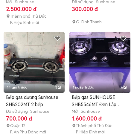
Mới
Sunhouse
Đen
Đã sử dụng
Sunhouse
2.500.000 đ
300.000 đ
Thành phố Thủ Đức
Q. Bình Thạnh
P. Hiệp Bình mới
14 giờ trước
3
1 ngày trước
6
Bếp gas dương Sunhouse
Bếp gas SUNHOUSE
SHB202MT 2 bếp
SHB5546MT Đen Lắp
Đã sử dụng
Sunhouse
âm/dương
Mới
Sunhouse
700.000 đ
1.600.000 đ
Quận 12
Thành phố Thủ Đức
P. An Phú Đông mới
P. Hiệp Bình mới