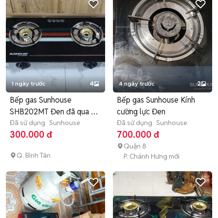
1 ngày trước
4
4 ngày trước
2
Bếp gas Sunhouse
Bếp gas Sunhouse Kính
SHB202MT Đen đã qua sử
cường lực Đen
dụng
Đã sử dụng
Sunhouse
Đã sử dụng
Sunhouse
300.000 đ
700.000 đ
Quận 8
Q. Bình Tân
P. Chánh Hưng mới