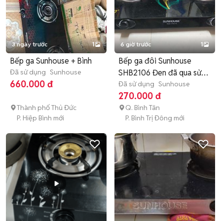
3 ngày trước
1
6 giờ trước
1
Bếp ga Sunhouse + Bình
Bếp ga đôi Sunhouse
Đã sử dụng
Sunhouse
SHB2106 Đen đã qua sử
660.000 đ
dụng í
Đã sử dụng
Sunhouse
270.000 đ
Thành phố Thủ Đức
Q. Bình Tân
P. Hiệp Bình mới
P. Bình Trị Đông mới