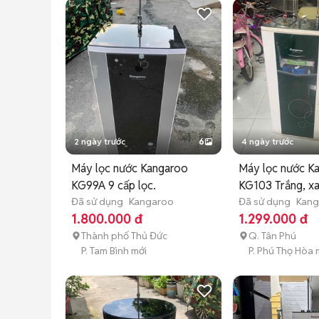
2 ngày trước
6
4 ngày trước
Máy lọc nước Kangaroo
Máy lọc nước K
KG99A 9 cấp lọc.
KG103 Trắng, x
Đã sử dụng
Kangaroo
Đã sử dụng
Kang
1.800.000 đ
1.299.000 đ
Thành phố Thủ Đức
Q. Tân Phú
P. Tam Bình mới
P. Phú Thọ Hòa 