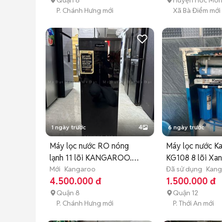
Quận 8
Huyện Hóc Mô
P. Chánh Hưng mới
Xã Bà Điểm mới
1 ngày trước
4
6 ngày trước
Máy lọc nước RO nóng
Máy lọc nước K
lạnh 11 lõi KANGAROO.
KG108 8 lõi Xa
KG11A2
Mới
Kangaroo
Đã sử dụng
Kang
4.500.000 đ
1.500.000 đ
Quận 8
Quận 12
P. Chánh Hưng mới
P. Thới An mới