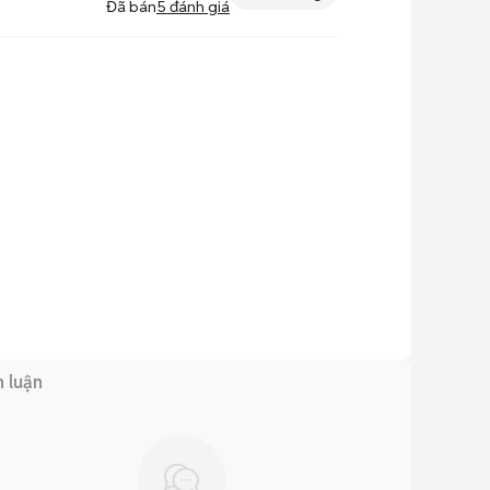
Đã bán
5
đánh giá
h luận