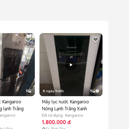
5
8 ngày trước
5
c Kangaroo
Máy lọc nước Kangaroo
 lạnh Trắng
Nóng Lạnh Trắng Xanh
angaroo
Đã sử dụng
Kangaroo
1.800.000 đ