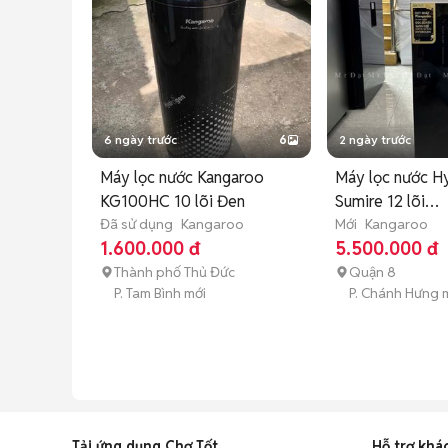
6 ngày trước
6
2 ngày trước
Máy lọc nước Kangaroo
Máy lọc nước H
KG100HC 10 lõi Đen
Sumire 12 lõi
Đã sử dụng
Kangaroo
KANGAROO. 1
Mới
Kangaroo
1.600.000 đ
5.500.000 đ
Thành phố Thủ Đức
Quận 8
P. Tam Bình mới
P. Chánh Hưng 
Tải ứng dụng Chợ Tốt
Hỗ trợ khá