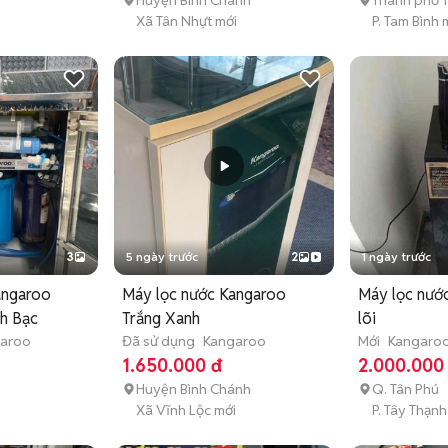
n
Huyện Bình Chánh
Thành phố 
Xã Tân Nhựt mới
P. Tam Bình 
3
5 ngày trước
2
1 ngày trước
angaroo
Máy lọc nước Kangaroo
Máy lọc nướ
nh Bạc
Trắng Xanh
lõi
aroo
Đã sử dụng
Kangaroo
Mới
Kangaro
1.650.000 đ
2.000.000
Huyện Bình Chánh
Q. Tân Phú
Xã Vĩnh Lộc mới
P. Tây Thạnh