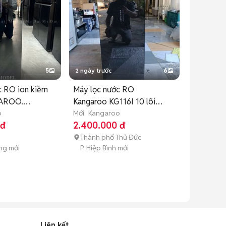
5
2 ngày trước
6
c RO ion kiềm
Máy lọc nước RO
GAROO.
Kangaroo KG116I 10 lõi
o
Việt Nam
Mới
Kangaroo
 đ
2.400.000 đ
Thành phố Thủ Đức
ng mới
P. Hiệp Bình mới
Liên kết