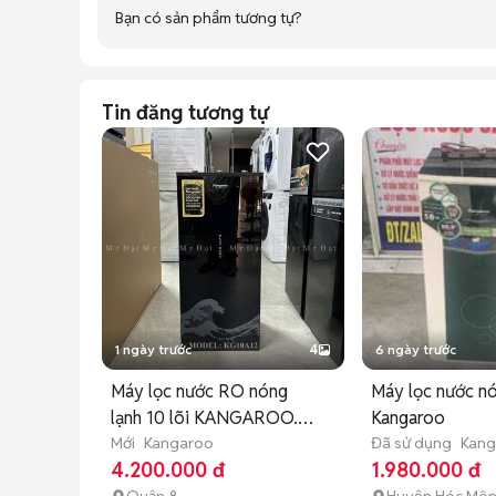
Bạn có sản phẩm tương tự?
Tin đăng tương tự
1 ngày trước
4
6 ngày trước
Máy lọc nước RO nóng
Máy lọc nước nó
lạnh 10 lõi KANGAROO.
Kangaroo
KG10A12
Mới
Kangaroo
Đã sử dụng
Kang
4.200.000 đ
1.980.000 đ