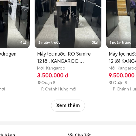
4
2 ngày trước
3
1 ngày trước
ydrogen
Máy lọc nước. RO Sumire
Máy lọc nướ
12 lõi. KANGAROO.
12 lõi KAN
2A6
KG12NA
Mới
Kangaroo
KGHC12A3
Mới
Kangaro
3.500.000 đ
9.500.000
Quận 8
Quận 8
mới
P. Chánh Hưng mới
P. Chánh Hư
Xem thêm
ch hàng
Về Chợ Tốt