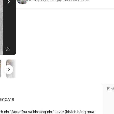
Hoạt động 6 ngày trước
Phản hồi:
--
1
/
6
Bìn
KG10A18

ch như Aquafina và khoáng như Lavie (khách hàng mua 