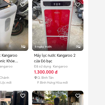
5
5 ngày trước
3
c Kangaroo
Máy lọc nước Kangaroo 2
nic Khỏe
cửa Đỏ bạc
angaroo
Đã sử dụng
Kangaroo
1.300.000 đ
 Chánh
Q. Bình Tân
 Lộc mới
P. Bình Hưng Hòa mới