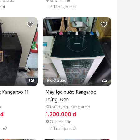
Thủ Đức
Q. Bình Tân
mới
P. Tân Tạo mới
1
8 giờ trước
2
c Kangaroo 11
Máy lọc nước Kangaroo
Trắng, Đen
o
Đã sử dụng
Kangaroo
 đ
1.200.000 đ
Q. Bình Tân
 mới
P. Tân Tạo mới