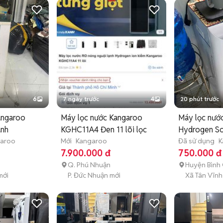
6
7 ngày trước
4
20 phút trước
angaroo
Máy lọc nước Kangaroo
Máy lọc nướ
anh
KGHC11A4 Đen 11 lõi lọc
Hydrogen So
aroo
Mới
Kangaroo
Trắng
Đã sử dụng
K
7.900.000 đ
750.000 đ
Q. Phú Nhuận
Huyện Bình
mới
P. Đức Nhuận mới
Xã Tân Vĩnh