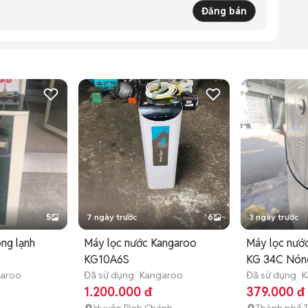
Đăng bán
5
7 ngày trước
6
3 ngày trước
ng lạnh
Máy lọc nước Kangaroo
Máy lọc nướ
KG10A6S
KG 34C Nóng
aroo
Đã sử dụng
Kangaroo
Đã sử dụng
K
1.200.000 đ
379.000 đ