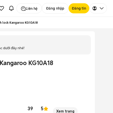
Đăng nhập
Đăng tin
Liên hệ
nh lock Kangaroo KG10A18
ác dưới đây nhé!
k Kangaroo KG10A18
39
5
Xem trang